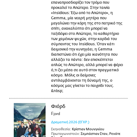
επαναπροσδιορίζει τον τρόμο που
προκαλεί το Απώτερο. Στην ταινία
«Insidious: Έξω από το Απώτερο», η
Gemma, μία νεαρή μητέρα που
μεγαλώνει την κόρη της στο πατρικό της
σπίτι, ανακαλύπτει ότι μπορεί να
ταξιδέψει στο Απώτερο, το καθαρτήριο
των χαμένων ψυχών, στην καρδιά του
σύμπαντος του Insidious. Όταν κάτι
δαιμονικό την κυνηγάει, η Gemma
διαπιστώνει ότι έχει μία ικανότητα που
αλλάζει τα πάντα: δεν επισκέπτεται
απλώς το Απώτερο, αλλά μπορεί να φέρει
ό,τι ζει μέσα σε αυτό στον πραγματικό
κόσμο. Μόλις οι δαίμονες
αντιλαμβάνονται τη δύναμή της, ο
κόσμος μας γίνεται το παιχνίδι τους.
&nbsp;
Φιόρδ
Fjord
Δραματική
2026
(ΕΓΧΡ.)
Σκηνοθεσία:
Κρίστιαν Μουνγκίου
Πρωταγωνιστούν:
Σεμπάστιαν Σταν, Ρενάτε