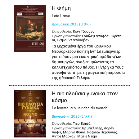
Η Φήμη
Late Fame
Δραματική
2025
(ΕΓΧΡ.)
Σκηνοθεσία:
Κεντ Τζόουνς
Πρωταγωνιστούν:
Γουίλεμ Νταφόε, Γκρέτα
Λι, Εντμουντ Ντόνοβαν
Τα ξεχασμένα έργα του θρυλικού
Νεοϋορκέζου ποιητή Εντ Σάξμπεργκερ
γοητεύουν μια εκκεντρική ομάδα νέων
δημιουργών, αναζωπυρώνοντας το
καλλιτεχνικό του πάθος. Η ίντριγκά τους
συνυφαίνεται με τη μαγευτική παρουσία
της ηθοποιού Γκλόρια.
Η πιο πλούσια γυναίκα στον
κόσμο
La femme la plus riche du monde
Βιογραφική
2025
(ΕΓΧΡ.)
Σκηνοθεσία:
Τιερί Κλιφά
Πρωταγωνιστούν:
Ιζαμπέλ Ιπέρ, Λοράν
Λαφίτ, Μαρινά Φουά, Ραφαέλ Περσονάζ,
Αντρέ Μαρκόν, Ματιέ Ντεμί