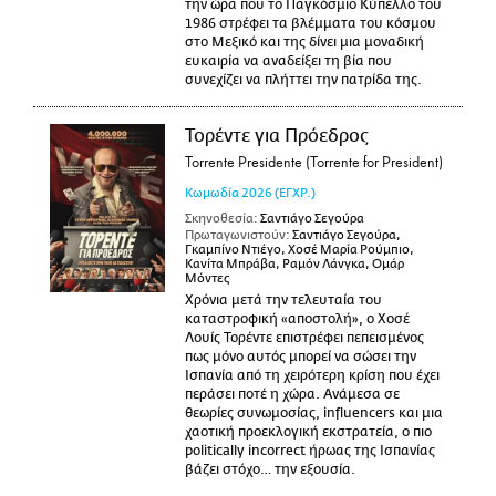
την ώρα που το Παγκόσμιο Κύπελλο του
1986 στρέφει τα βλέμματα του κόσμου
στο Μεξικό και της δίνει μια μοναδική
ευκαιρία να αναδείξει τη βία που
συνεχίζει να πλήττει την πατρίδα της.
Τορέντε για Πρόεδρος
Torrente Presidente (Torrente for President)
Κωμωδία
2026
(ΕΓΧΡ.)
Σκηνοθεσία:
Σαντιάγο Σεγούρα
Πρωταγωνιστούν:
Σαντιάγο Σεγούρα,
Γκαμπίνο Ντιέγο, Χοσέ Μαρία Ρούμπιο,
Κανίτα Μπράβα, Ραμόν Λάνγκα, Ομάρ
Μόντες
Χρόνια μετά την τελευταία του
καταστροφική «αποστολή», ο Χοσέ
Λουίς Τορέντε επιστρέφει πεπεισμένος
πως μόνο αυτός μπορεί να σώσει την
Ισπανία από τη χειρότερη κρίση που έχει
περάσει ποτέ η χώρα. Ανάμεσα σε
θεωρίες συνωμοσίας, influencers και μια
χαοτική προεκλογική εκστρατεία, ο πιο
politically incorrect ήρωας της Ισπανίας
βάζει στόχο… την εξουσία.