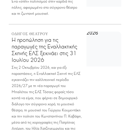
Ένα «σπίτι» πολιτισμού στην καρδιά της
πόλης, αφιερωμένο στο σύγχρονο θέατρο
και τη ζωντανή μουσική.
ΟΔΗΓΟΣ ΘΕΑΤΡΟΥ
Η προπώληση για τις
παραγωγές της Εναλλακτικής
Σκηνής ΕΛΣ ξεκινάει στις 31
Ιουλίου 2026
Στις 2 Οκτωβρίου 2026, και για έξι
παραστάσεις, η Εναλλακτική Σκηνή της ΕΛΣ
εγκαινιάζει την καλλιτεχνική περίοδο
2026/27 με τη νέα παραγωγή του
Μπαλέτου της ΕΛΣ Τόσαις φοραίς τόσο
κοντά να είμαι, που φέρνει σε δημιουργικό
διάλογο τον σύγχρονο χορό, το μουσικό
θέατρο, τη μουσική του Γιώργου Κουμεντάκη
και την ποίηση του Κωνσταντίνου Π. Καβάφη,
μέσα από τις χορογραφίες της Πατρίσιας
Απέργη, του Ηλία Χατζηγεωργίου και της