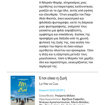
Η Μαριάν Φαρέρ, κληρονόμος μιας
αμύθητης αυτοκρατορίας καλλυντικών,
μοιάζει να τα έχει όλα, εκτός από αγάπη
και ελευθερία. Όταν γνωρίζει τον Πιερ-
Αλέν Φαντέν, έναν εκκεντρικό και
φιλόδοξο φωτογράφο, κατά τη διάρκεια
μιας φωτογράφισης, ανάμεσά τους
γεννιέται μια φιλία απρόβλεπτη,
αμφίσημη και επικίνδυνη. Εκείνος της
προσφέρει μια διέξοδο από τη χρυσή
φυλακή της ζωής της, ενώ εκείνη του
ανοίγει την πόρτα σε έναν κόσμο
αμύθητου πλούτου και προνομίων. Όσο
η έλξη και η εξάρτηση μεταξύ τους
μεγαλώνουν, τόσο η Μαριάν τού χαρίζει
όλο και περισσότερα, εκνευρίζοντας τον
περίγυρό της.
Έτσι είναι η ζωή
La Vita va Cosi
Κομεντί
2025
(ΕΓΧΡ.)
Σκηνοθεσία:
Ρικάρντο Μιλάνι
Πρωταγωνιστούν:
Βιρτζίνια Ραφαέλε,
Ντιέγκο Αμπαταντουόνο, Άλντο Μπάλιο,