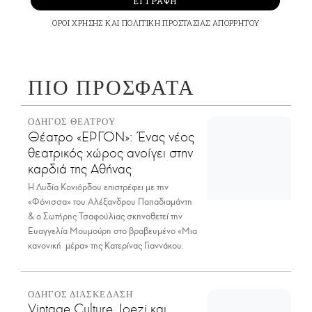
ΕΓΓΡΑΦΗ
ΟΡΟΙ ΧΡΗΣΗΣ
ΚΑΙ
ΠΟΛΙΤΙΚΗ ΠΡΟΣΤΑΣΙΑΣ ΑΠΟΡΡΗΤΟΥ
ΠΙΟ ΠΡΟΣΦΑΤΑ
ΟΔΗΓΟΣ ΘΕΑΤΡΟΥ
Θέατρο «ΕΡΓΟΝ»: Ένας νέος
θεατρικός χώρος ανοίγει στην
καρδιά της Αθήνας
Η Λυδία Κονιόρδου επιστρέφει με την
«Φόνισσα» του Αλέξανδρου Παπαδιαμάντη
& ο Σωτήρης Τσαφούλιας σκηνοθετεί την
Ευαγγελία Μουμούρη στο βραβευμένο «Μια
κανονική μέρα» της Κατερίνας Γιαννάκου.
ΟΔΗΓΟΣ ΔΙΑΣΚΕΔΑΣΗ
Vintage Culture, Joezi και