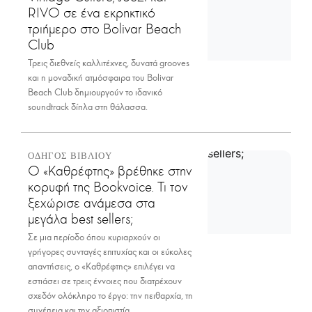
RIVO σε ένα εκρηκτικό
τριήμερο στο Bolivar Beach
Club
Τρεις διεθνείς καλλιτέχνες, δυνατά grooves
και η μοναδική ατμόσφαιρα του Bolivar
Beach Club δημιουργούν το ιδανικό
soundtrack δίπλα στη θάλασσα.
ΟΔΗΓΟΣ ΒΙΒΛΙΟΥ
Ο «Καθρέφτης» βρέθηκε στην
κορυφή της Bookvoice. Τι τον
ξεχώρισε ανάμεσα στα
μεγάλα best sellers;
Σε μια περίοδο όπου κυριαρχούν οι
γρήγορες συνταγές επιτυχίας και οι εύκολες
απαντήσεις, ο «Καθρέφτης» επιλέγει να
εστιάσει σε τρεις έννοιες που διατρέχουν
σχεδόν ολόκληρο το έργο: την πειθαρχία, τη
συνέπεια και την αξιοπιστία.