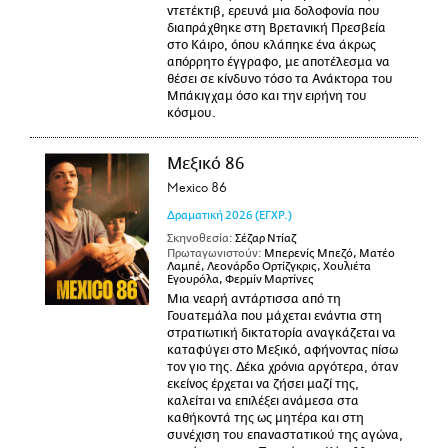
ντετέκτιβ, ερευνά μια δολοφονία που
διαπράχθηκε στη Βρετανική Πρεσβεία
στο Κάιρο, όπου κλάπηκε ένα άκρως
απόρρητο έγγραφο, με αποτέλεσμα να
θέσει σε κίνδυνο τόσο τα Ανάκτορα του
Μπάκιγχαμ όσο και την ειρήνη του
κόσμου.
Μεξικό 86
Mexico 86
Δραματική
2026
(ΕΓΧΡ.)
Σκηνοθεσία:
Σέζαρ Ντίαζ
Πρωταγωνιστούν:
Μπερενίς Μπεζό, Ματέο
Λαμπέ, Λεονάρδο Ορτίζγκρις, Χουλιέτα
Εγουρόλα, Φερμίν Μαρτίνες
Μια νεαρή αντάρτισσα από τη
Γουατεμάλα που μάχεται ενάντια στη
στρατιωτική δικτατορία αναγκάζεται να
καταφύγει στο Μεξικό, αφήνοντας πίσω
τον γιο της. Δέκα χρόνια αργότερα, όταν
εκείνος έρχεται να ζήσει μαζί της,
καλείται να επιλέξει ανάμεσα στα
καθήκοντά της ως μητέρα και στη
συνέχιση του επαναστατικού της αγώνα,