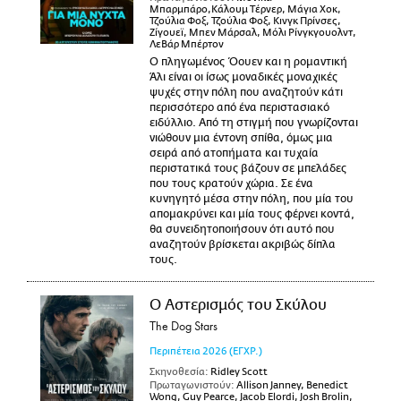
Μπαρμπάρο,Κάλουμ Τέρνερ, Μάγια Χοκ,
Τζούλια Φοξ, Τζούλια Φοξ, Κινγκ Πρίνσες,
Ζίγουεϊ, Μπεν Μάρσαλ, Μόλι Ρίνγκγουολντ,
ΛεΒάρ Μπέρτον
Ο πληγωμένος Όουεν και η ρομαντική
Άλι είναι οι ίσως μοναδικές μοναχικές
ψυχές στην πόλη που αναζητούν κάτι
περισσότερο από ένα περιστασιακό
ειδύλλιο. Από τη στιγμή που γνωρίζονται
νιώθουν μια έντονη σπίθα, όμως μια
σειρά από ατοπήματα και τυχαία
περιστατικά τους βάζουν σε μπελάδες
που τους κρατούν χώρια. Σε ένα
κυνηγητό μέσα στην πόλη, που μία του
απομακρύνει και μία τους φέρνει κοντά,
θα συνειδητοποιήσουν ότι αυτό που
αναζητούν βρίσκεται ακριβώς δίπλα
τους.
Ο Αστερισμός του Σκύλου
The Dog Stars
Περιπέτεια
2026
(ΕΓΧΡ.)
Σκηνοθεσία:
Ridley Scott
Πρωταγωνιστούν:
Allison Janney, Benedict
Wong, Guy Pearce, Jacob Elordi, Josh Brolin,