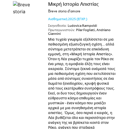
Μικρή Ιστορία Απιστίας
Breve storia d'amore
Αισθηματική
2025
(ΕΓΧΡ.)
Σκηνοθεσία:
Ludovica Rampoldi
Πρωταγωνιστούν:
Pilar Fogliati, Andriano
Giannini
Μια τυχαία γνωριμία εξελίσσεται σε μια
παθιασμένη εξωσυζυγική σχέση… αλλά
σύντομα μετατρέπεται σε επικίνδυνη
εμμονή, στη «Μικρή Ιστορία Απιστίας».
Όταν η Λέα γνωρίζει τυχαία τον Ρόκο σε
ένα μπαρ, η αμοιβαία έλξη τους είναι
ακαριαία. Σύντομα ξεκινά ανάμεσά τους
μια παθιασμένη σχέση που εκτυλίσσεται
μέσα από σύντομες συναντήσεις σε ένα
δωμάτιο ξενοδοχείου, κρυφή φυσικά
από τους εκατέρωθεν συντρόφους τους.
Εκεί, οι δυο τους δημιουργούν έναν
εύθραυστο κόσμο επιθυμίας και
μυστικών - έναν κόσμο που μοιάζει
αρχικά με μια συνηθισμένη ιστορία
απιστίας. Όμως, όσο περνά ο καιρός, η
Λέα βυθίζεται όλο και περισσότερο στην
ανάγκη της να βρίσκεται κοντά στον
Ρόκο, ανάγκη που σταδιακά