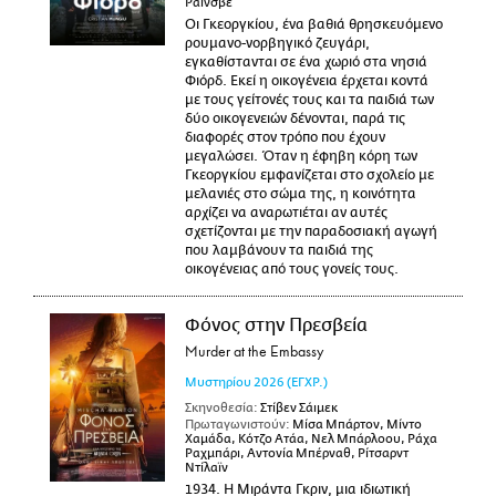
Ράινσβε
Οι Γκεοργκίου, ένα βαθιά θρησκευόμενο
ρουμανο-νορβηγικό ζευγάρι,
εγκαθίστανται σε ένα χωριό στα νησιά
Φιόρδ. Εκεί η οικογένεια έρχεται κοντά
με τους γείτονές τους και τα παιδιά των
δύο οικογενειών δένονται, παρά τις
διαφορές στον τρόπο που έχουν
μεγαλώσει. Όταν η έφηβη κόρη των
Γκεοργκίου εμφανίζεται στο σχολείο με
μελανιές στο σώμα της, η κοινότητα
αρχίζει να αναρωτιέται αν αυτές
σχετίζονται με την παραδοσιακή αγωγή
που λαμβάνουν τα παιδιά της
οικογένειας από τους γονείς τους.
Φόνος στην Πρεσβεία
Murder at the Embassy
Μυστηρίου
2026
(ΕΓΧΡ.)
Σκηνοθεσία:
Στίβεν Σάιμεκ
Πρωταγωνιστούν:
Μίσα Μπάρτον, Μίντο
Χαμάδα, Κότζο Ατάα, Νελ Μπάρλοου, Ράχα
Ραχμπάρι, Αντονία Μπέρναθ, Ρίτσαρντ
Ντίλαϊν
1934. Η Μιράντα Γκριν, μια ιδιωτική