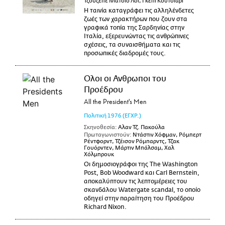
Τζουζέπε Ινιάτσιο Λόι, Γκέπι Κουτσιάρι
Η ταινία καταγράφει τις αλληλένδετες
ζωές των χαρακτήρων που ζουν στα
γραφικά τοπία της Σαρδηνίας στην
Ιταλία, εξερευνώντας τις ανθρώπινες
σχέσεις, τα συναισθήματα και τις
προσωπικές διαδρομές τους.
Ολοι οι Ανθρωποι του
Προέδρου
All the President's Men
Πολιτική
1976
(ΕΓΧΡ.)
Σκηνοθεσία:
Αλαν Τζ. Πακούλα
Πρωταγωνιστούν:
Ντάστιν Χόφμαν, Ρόμπερτ
Ρέντφορντ, Τζέισον Ρόμπαρντς, Τζακ
Γουόρντεν, Μάρτιν Μπάλσαμ, Χαλ
Χόλμπρουκ
Οι δημοσιογράφοι της The Washington
Post, Bob Woodward και Carl Bernstein,
αποκαλύπτουν τις λεπτομέρειες του
σκανδάλου Watergate scandal, το οποίο
οδηγεί στην παραίτηση του Προέδρου
Richard Nixon.