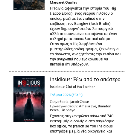
Margaret Qualley
Η ταινία αφηγείται την ιστορία του Hig
(Jacob Elordi), ενός νεαρού πιλότου ο
οποίος, μαζί με έναν ειδικό στην
επιβίωση, τον Bangley (Josh Brolin),
έχουν δημιουργήσει ένα λειτουργικό
αλλά απομονωμένο καταφύγιο σε έναν
σκληρό μετα-αποκαλυπτικό κόσμο.
Όταν όμως ο Hig λαμβάνει ένα
μυστηριώδες ραδιομήνυμα, ξεκινάει για
το άγνωστο, αναζητώντας την ελπίδα και
την ανθρωπιά που εξακολουθεί να
πιστεύει ότι υπάρχουν.
Insidious: Έξω από το απώτερο
Insidious: Out of the Further
Τρόμου
2026
(ΕΓΧΡ.)
Σκηνοθεσία:
Jacob Chase
Πρωταγωνιστούν:
Amelia Eve, Brandon
Perea, Lin Shaye
Έχοντας συγκεντρώσει πάνω από 740
εκατομμύρια δολάρια στο παγκόσμιο
box office, το franchise του Insidious
επιστρέφει με μία νέα οικογένεια και