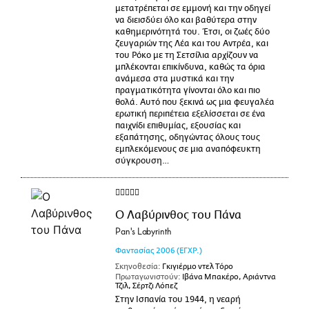
μετατρέπεται σε εμμονή και την οδηγεί
να διεισδύει όλο και βαθύτερα στην
καθημερινότητά του. Έτσι, οι ζωές δύο
ζευγαριών της Λέα και του Αντρέα, και
του Ρόκο με τη Σετσίλια αρχίζουν να
μπλέκονται επικίνδυνα, καθώς τα όρια
ανάμεσα στα μυστικά και την
πραγματικότητα γίνονται όλο και πιο
θολά. Αυτό που ξεκινά ως μια φευγαλέα
ερωτική περιπέτεια εξελίσσεται σε ένα
παιχνίδι επιθυμίας, εξουσίας και
εξαπάτησης, οδηγώντας όλους τους
εμπλεκόμενους σε μια αναπόφευκτη
σύγκρουση…
Ο Λαβύρινθος του Πάνα
Pan's Labyrinth
Φαντασίας
2006
(ΕΓΧΡ.)
Σκηνοθεσία:
Γκιγιέρμο ντελ Τόρο
Πρωταγωνιστούν:
Ιβάνα Μπακέρο, Αριάντνα
Τζιλ, Σέρτζι Λόπεζ
Στην Ισπανία του 1944, η νεαρή