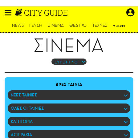
Παράκαμψη
CITY GUIDE
προς
το
ΕΙΔΗΣΕΙΣ
κυρίως
NEWS
ΓΕΥΣΗ
ΣΙΝΕΜΑ
ΘΕΑΤΡΟ
ΤΕΧΝΕΣ
+
more
περιεχόμενο
CULTURE
ΣΙΝΕΜΑ
ΑΠΟΨΕΙΣ
ΤΡΟΠΟΣ ΖΩΗΣ
PODCASTS
ΕΥΡΕΤΗΡΙΟ
Plus
ΒΡΕΣ ΤΑΙΝΙΑ
ΝΕΕΣ ΤΑΙΝΙΕΣ
LIFO SHOP
ΟΛΕΣ ΟΙ ΤΑΙΝΙΕΣ
NEWSLETTER
ΜΙΚΡΟΠΡΑΓΜΑΤΑ
ΚΑΤΗΓΟΡΙΑ
THE GOOD LIFO
LIFOLAND
ΑΣΤΕΡΑΚΙΑ