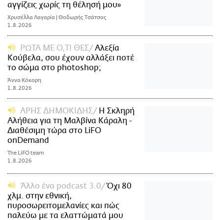
αγγίζεις χωρίς τη θέλησή μου»
Χρυσέλλα Λαγαρία | Θοδωρής Τσάτσος
1.8.2026
ΡΩΤΑ ΜΕ Ο,ΤΙ ΘΕΣ
Αλεξία
Κούβελα, σου έχουν αλλάξει ποτέ
το σώμα στο photoshop;
Άννα Κόκορη
1.8.2026
ΑΡΗΣ ΔΗΜΟΚΙΔΗΣ
Η Σκληρή
Αλήθεια για τη Μαλβίνα Κάραλη -
Διαθέσιμη τώρα στo LiFO
onDemand
The LiFO team
1.8.2026
Άλλο ένα podcast 3.0
Όχι 80
χλμ. στην εθνική,
πυροσωρειτομελανίες και πώς
παλεύω με τα ελαττώματά μου