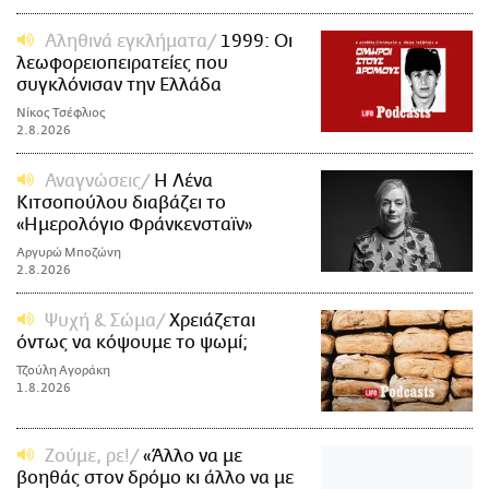
Αληθινά εγκλήματα
1999: Οι
λεωφορειοπειρατείες που
συγκλόνισαν την Ελλάδα
Νίκος Τσέφλιος
2.8.2026
Αναγνώσεις
Η Λένα
Κιτσοπούλου διαβάζει το
«Ημερολόγιο Φράνκενσταϊν»
Αργυρώ Μποζώνη
2.8.2026
Ψυχή & Σώμα
Xρειάζεται
όντως να κόψουμε το ψωμί;
Τζούλη Αγοράκη
1.8.2026
Ζούμε, ρε!
«Άλλο να με
βοηθάς στον δρόμο κι άλλο να με