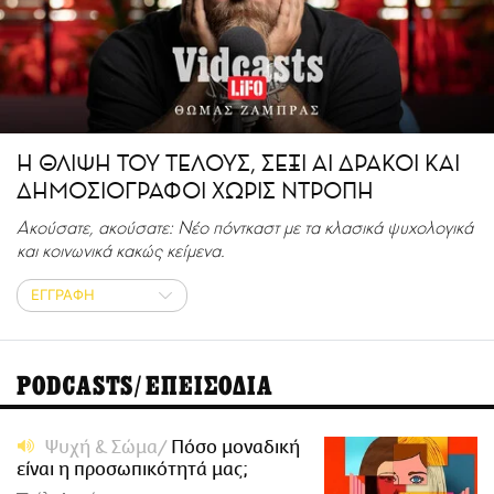
CITY GUIDE
ΑΜΠΑ
PRINT
Η ΘΛΙΨΗ ΤΟΥ ΤΕΛΟΥΣ, ΣΕΞΙ AI ΔΡΑΚΟΙ ΚΑΙ
ΔΗΜΟΣΙΟΓΡΑΦΟΙ ΧΩΡΙΣ ΝΤΡΟΠΗ
Ακούσατε, ακούσατε: Νέο πόντκαστ με τα κλασικά ψυχολογικά
και κοινωνικά κακώς κείμενα.
ΕΓΓΡΑΦΗ
PODCASTS/ΕΠΕΙΣΟΔΙΑ
Ψυχή & Σώμα
Πόσο μοναδική
είναι η προσωπικότητά μας;