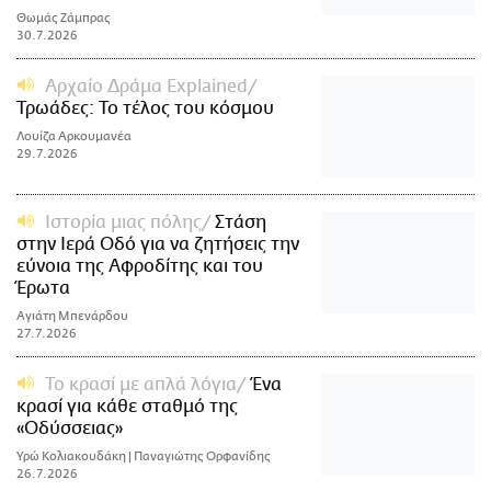
Θωμάς Ζάμπρας
30.7.2026
Αρχαίο Δράμα Explained
Τρωάδες: Το τέλος του κόσμου
Λουίζα Αρκουμανέα
29.7.2026
Ιστορία μιας πόλης
Στάση
στην Ιερά Οδό για να ζητήσεις την
εύνοια της Αφροδίτης και του
Έρωτα
Αγιάτη Μπενάρδου
27.7.2026
Το κρασί με απλά λόγια
Ένα
κρασί για κάθε σταθμό της
«Οδύσσειας»
Υρώ Κολιακουδάκη | Παναγιώτης Ορφανίδης
26.7.2026