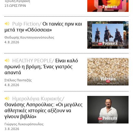
Τζούλη Αγοράκη
15 ΩΡΕΣ ΠΡΙΝ
Pulp Fiction
Οι ταινίες πριν και
μετά την «Οδύσσεια»
Θοδωρής Κουτσογιαννόπουλος
4.8.2026
HEALTHY PEOPLE
Είναι καλό
πρωινό η βρόμη; Ένας γιατρός
απαντά
Στέλιος Πανταζής
4.8.2026
Ημερολόγια Κυριακής
Θανάσης Ασπρούλιας: «Οι μεγάλες
αθλητικές ιστορίες αξίζουν να
γίνουν βιβλία»
Γιώργος Λυκουρόπουλος
3.8.2026