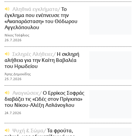
Αληθινά εγκλήματα
Το
έγκλημα που ενέπνευσε την
«Αναπαράσταση» του Θόδωρου
Αγγελόπουλου
Νίκος Τσέφλιος
26.7.2026
Σκληρές Αλήθειες
Η σκληρή
αλήθεια για την Καίτη Βαβαλέα
του Ηρωδείου
Άρης Δημοκίδης
25.7.2026
Αναγνώσεις
Ο Ερρίκος Σοφράς
διαβάζει τις «Ωδές στον Πρίγκιπα»
του Νίκoυ-Αλέξη Ασλάνογλου
24.7.2026
Ψυχή & Σώμα
Τα φρούτα,