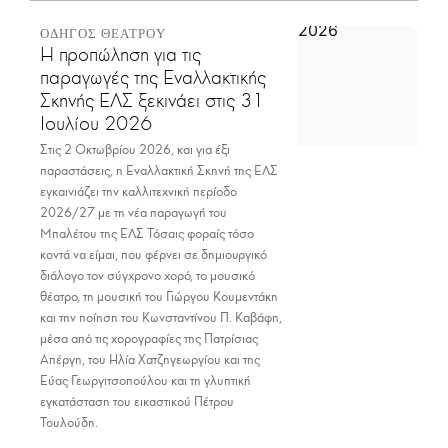
ΟΔΗΓΟΣ ΘΕΑΤΡΟΥ
Η προπώληση για τις
παραγωγές της Εναλλακτικής
Σκηνής ΕΛΣ ξεκινάει στις 31
Ιουλίου 2026
Στις 2 Οκτωβρίου 2026, και για έξι
παραστάσεις, η Εναλλακτική Σκηνή της ΕΛΣ
εγκαινιάζει την καλλιτεχνική περίοδο
2026/27 με τη νέα παραγωγή του
Μπαλέτου της ΕΛΣ Τόσαις φοραίς τόσο
κοντά να είμαι, που φέρνει σε δημιουργικό
διάλογο τον σύγχρονο χορό, το μουσικό
θέατρο, τη μουσική του Γιώργου Κουμεντάκη
και την ποίηση του Κωνσταντίνου Π. Καβάφη,
μέσα από τις χορογραφίες της Πατρίσιας
Απέργη, του Ηλία Χατζηγεωργίου και της
Εύας Γεωργιτσοπούλου και τη γλυπτική
εγκατάσταση του εικαστικού Πέτρου
Τουλούδη.