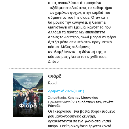
σπίτι, ανακαλύπτει ότι μπορεί να
ταξιδέψει στο Απώτερο, το καθαρτήριο
των χαμένων ψυχών, στην καρδιά του
σύμπαντος του Insidious. Όταν κάτι
δαιμονικό την κυνηγάει, η Gemma
διαπιστώνει ότι έχει μία ικανότητα που
αλλάζει τα πάντα: δεν επισκέπτεται
απλώς το Απώτερο, αλλά μπορεί να φέρει
ό,τι ζει μέσα σε αυτό στον πραγματικό
κόσμο. Μόλις οι δαίμονες
αντιλαμβάνονται τη δύναμή της, ο
κόσμος μας γίνεται το παιχνίδι τους.
&nbsp;
Φιόρδ
Fjord
Δραματική
2026
(ΕΓΧΡ.)
Σκηνοθεσία:
Κρίστιαν Μουνγκίου
Πρωταγωνιστούν:
Σεμπάστιαν Σταν, Ρενάτε
Ράινσβε
Οι Γκεοργκίου, ένα βαθιά θρησκευόμενο
ρουμανο-νορβηγικό ζευγάρι,
εγκαθίστανται σε ένα χωριό στα νησιά
Φιόρδ. Εκεί η οικογένεια έρχεται κοντά