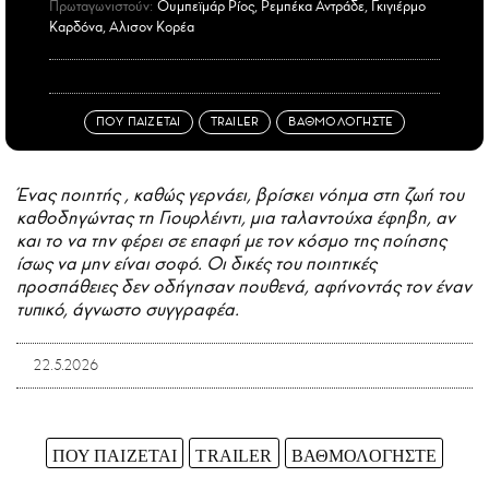
Πρωταγωνιστούν:
Ουμπεϊμάρ Ρίος, Ρεμπέκα Αντράδε, Γκιγιέρμο
Καρδόνα, Αλισον Κορέα
ΠΟΥ ΠΑΙΖΕΤΑΙ
TRAILER
ΒΑΘΜΟΛΟΓΗΣΤΕ
Ένας ποιητής , καθώς γερνάει, βρίσκει νόημα στη ζωή του
καθοδηγώντας τη Γιουρλέιντι, μια ταλαντούχα έφηβη, αν
και το να την φέρει σε επαφή με τον κόσμο της ποίησης
ίσως να μην είναι σοφό. Οι δικές του ποιητικές
προσπάθειες δεν οδήγησαν πουθενά, αφήνοντάς τον έναν
τυπικό, άγνωστο συγγραφέα.
22.5.2026
ΠΟΥ ΠΑΙΖΕΤΑΙ
TRAILER
ΒΑΘΜΟΛΟΓΗΣΤΕ