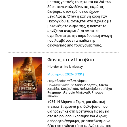
με τους γείτονές τους και τα παιδιά των
δύο οικογενειών δένονται, παρά τις
διαφορές στον τρόπο που έχουν
μεγαλώσει. Όταν η έφηβη κόρη των
Γκεοργκίου εμφανίζεται στο σχολείο με
μελανιές στο σώμα της, η κοινότητα
αρχίζει να αναρωτιέται αν αυτές
σχετίζονται με την παραδοσιακή αγωγή
που λαμβάνουν τα παιδιά της
οικογένειας από τους γονείς τους.
Φόνος στην Πρεσβεία
Murder at the Embassy
Μυστηρίου
2026
(ΕΓΧΡ.)
Σκηνοθεσία:
Στίβεν Σάιμεκ
Πρωταγωνιστούν:
Μίσα Μπάρτον, Μίντο
Χαμάδα, Κότζο Ατάα, Νελ Μπάρλοου, Ράχα
Ραχμπάρι, Αντονία Μπέρναθ, Ρίτσαρντ
Ντίλαϊν
1934. Η Μιράντα Γκριν, μια ιδιωτική
ντετέκτιβ, ερευνά μια δολοφονία που
διαπράχθηκε στη Βρετανική Πρεσβεία
στο Κάιρο, όπου κλάπηκε ένα άκρως
απόρρητο έγγραφο, με αποτέλεσμα να
θέσει σε κίνδυνο τόσο τα Ανάκτορα του