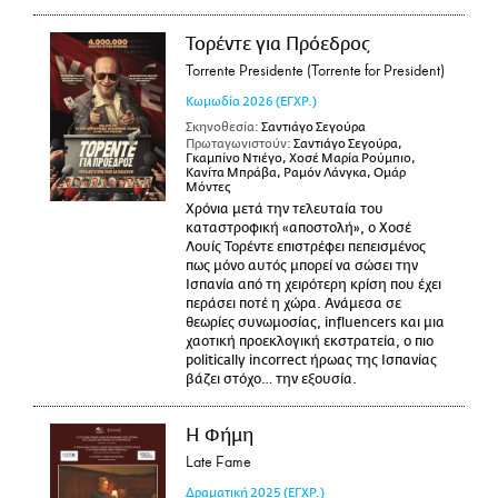
Τορέντε για Πρόεδρος
Torrente Presidente (Torrente for President)
Κωμωδία
2026
(ΕΓΧΡ.)
Σκηνοθεσία:
Σαντιάγο Σεγούρα
Πρωταγωνιστούν:
Σαντιάγο Σεγούρα,
Γκαμπίνο Ντιέγο, Χοσέ Μαρία Ρούμπιο,
Κανίτα Μπράβα, Ραμόν Λάνγκα, Ομάρ
Μόντες
Χρόνια μετά την τελευταία του
καταστροφική «αποστολή», ο Χοσέ
Λουίς Τορέντε επιστρέφει πεπεισμένος
πως μόνο αυτός μπορεί να σώσει την
Ισπανία από τη χειρότερη κρίση που έχει
περάσει ποτέ η χώρα. Ανάμεσα σε
θεωρίες συνωμοσίας, influencers και μια
χαοτική προεκλογική εκστρατεία, ο πιο
politically incorrect ήρωας της Ισπανίας
βάζει στόχο… την εξουσία.
Η Φήμη
Late Fame
Δραματική
2025
(ΕΓΧΡ.)