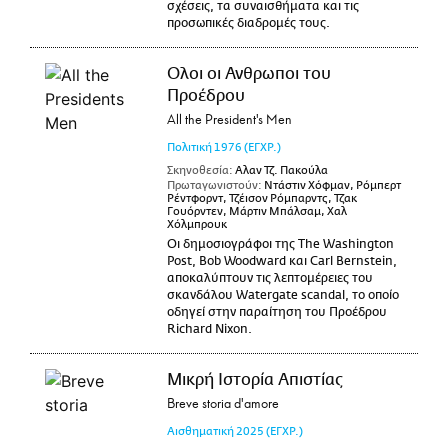
σχέσεις, τα συναισθήματα και τις
προσωπικές διαδρομές τους.
Ολοι οι Ανθρωποι του
Προέδρου
All the President's Men
Πολιτική
1976
(ΕΓΧΡ.)
Σκηνοθεσία:
Αλαν Τζ. Πακούλα
Πρωταγωνιστούν:
Ντάστιν Χόφμαν, Ρόμπερτ
Ρέντφορντ, Τζέισον Ρόμπαρντς, Τζακ
Γουόρντεν, Μάρτιν Μπάλσαμ, Χαλ
Χόλμπρουκ
Οι δημοσιογράφοι της The Washington
Post, Bob Woodward και Carl Bernstein,
αποκαλύπτουν τις λεπτομέρειες του
σκανδάλου Watergate scandal, το οποίο
οδηγεί στην παραίτηση του Προέδρου
Richard Nixon.
Μικρή Ιστορία Απιστίας
Breve storia d'amore
Αισθηματική
2025
(ΕΓΧΡ.)