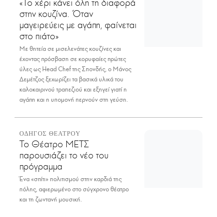
«Το χέρι κάνει όλη τη διαφορά
στην κουζίνα. Όταν
μαγειρεύεις με αγάπη, φαίνεται
στο πιάτο»
Με θητεία σε μισελενάτες κουζίνες και
έχοντας πρόσβαση σε κορυφαίες πρώτες
ύλες ως Head Chef της Σπονδής, ο Μάνος
Δεμέτζος ξεχωρίζει τα βασικά υλικά του
καλοκαιρινού τραπεζιού και εξηγεί γιατί η
αγάπη και η υπομονή περνούν στη γεύση.
ΟΔΗΓΟΣ ΘΕΑΤΡΟΥ
Το Θέατρο ΜΕΤΣ
παρουσιάζει το νέο του
πρόγραμμα
Ένα «σπίτι» πολιτισμού στην καρδιά της
πόλης, αφιερωμένο στο σύγχρονο θέατρο
και τη ζωντανή μουσική.