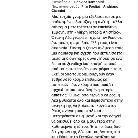
Σκηνοθεσία:
Ludovica Rampoldi
Πρωταγωνιστούν:
Pilar Fogliati, Andriano
Giannini
Μια τυχαία γνωριμία εξελίσσεται σε μια
παθιασμένη εξωσυζυγική σχέση… αλλά
σύντομα μετατρέπεται σε επικίνδυνη
εμμονή, στη «Μικρή Ιστορία Απιστίας».
Όταν η Λέα γνωρίζει τυχαία τον Ρόκο σε
ένα μπαρ, η αμοιβαία έλξη τους είναι
ακαριαία. Σύντομα ξεκινά ανάμεσά τους
μια παθιασμένη σχέση που εκτυλίσσεται
μέσα από σύντομες συναντήσεις σε ένα
δωμάτιο ξενοδοχείου, κρυφή φυσικά
από τους εκατέρωθεν συντρόφους τους.
Εκεί, οι δυο τους δημιουργούν έναν
εύθραυστο κόσμο επιθυμίας και
μυστικών - έναν κόσμο που μοιάζει
αρχικά με μια συνηθισμένη ιστορία
απιστίας. Όμως, όσο περνά ο καιρός, η
Λέα βυθίζεται όλο και περισσότερο στην
ανάγκη της να βρίσκεται κοντά στον
Ρόκο, ανάγκη που σταδιακά
μετατρέπεται σε εμμονή και την οδηγεί
να διεισδύει όλο και βαθύτερα στην
καθημερινότητά του. Έτσι, οι ζωές δύο
ζευγαριών της Λέα και του Αντρέα, και
του Ρόκο με τη Σετσίλια αρχίζουν να