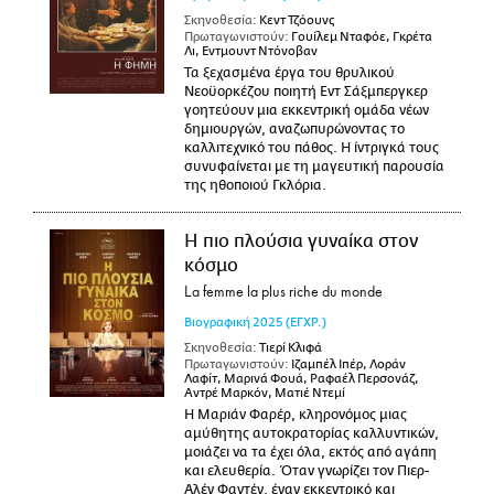
Σκηνοθεσία:
Κεντ Τζόουνς
Πρωταγωνιστούν:
Γουίλεμ Νταφόε, Γκρέτα
Λι, Εντμουντ Ντόνοβαν
Τα ξεχασμένα έργα του θρυλικού
Νεοϋορκέζου ποιητή Εντ Σάξμπεργκερ
γοητεύουν μια εκκεντρική ομάδα νέων
δημιουργών, αναζωπυρώνοντας το
καλλιτεχνικό του πάθος. Η ίντριγκά τους
συνυφαίνεται με τη μαγευτική παρουσία
της ηθοποιού Γκλόρια.
Η πιο πλούσια γυναίκα στον
κόσμο
La femme la plus riche du monde
Βιογραφική
2025
(ΕΓΧΡ.)
Σκηνοθεσία:
Τιερί Κλιφά
Πρωταγωνιστούν:
Ιζαμπέλ Ιπέρ, Λοράν
Λαφίτ, Μαρινά Φουά, Ραφαέλ Περσονάζ,
Αντρέ Μαρκόν, Ματιέ Ντεμί
Η Μαριάν Φαρέρ, κληρονόμος μιας
αμύθητης αυτοκρατορίας καλλυντικών,
μοιάζει να τα έχει όλα, εκτός από αγάπη
και ελευθερία. Όταν γνωρίζει τον Πιερ-
Αλέν Φαντέν, έναν εκκεντρικό και