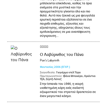
μπλέκονται επικίνδυνα, καθώς τα όρια
ανάμεσα στα μυστικά και την
πραγματικότητα γίνονται όλο και πιο
θολά. Αυτό που ξεκινά ως μια φευγαλέα
ερωτική περιπέτεια εξελίσσεται σε ένα
παιχνίδι επιθυμίας, εξουσίας και
εξαπάτησης, οδηγώντας όλους τους
εμπλεκόμενους σε μια αναπόφευκτη
σύγκρουση…
Ο Λαβύρινθος του Πάνα
Pan's Labyrinth
Φαντασίας
2006
(ΕΓΧΡ.)
Σκηνοθεσία:
Γκιγιέρμο ντελ Τόρο
Πρωταγωνιστούν:
Ιβάνα Μπακέρο, Αριάντνα
Τζιλ, Σέρτζι Λόπεζ
Στην Ισπανία του 1944, η νεαρή
υιοθετημένη κόρη ενός σαδιστή
αξιωματικού του στρατού δραπετεύει σε
έναν μαγευτικό κόσμο.