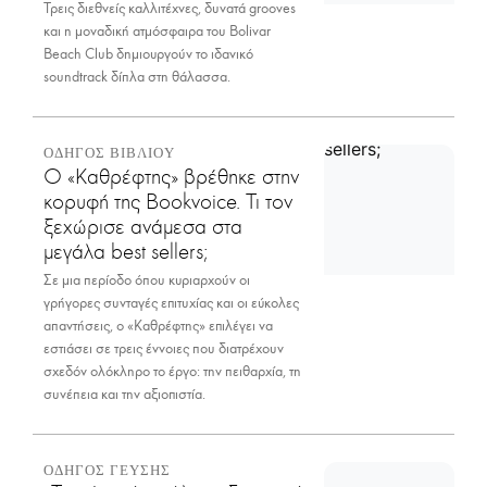
Τρεις διεθνείς καλλιτέχνες, δυνατά grooves
και η μοναδική ατμόσφαιρα του Bolivar
Beach Club δημιουργούν το ιδανικό
soundtrack δίπλα στη θάλασσα.
ΟΔΗΓΟΣ ΒΙΒΛΙΟΥ
Ο «Καθρέφτης» βρέθηκε στην
κορυφή της Bookvoice. Τι τον
ξεχώρισε ανάμεσα στα
μεγάλα best sellers;
Σε μια περίοδο όπου κυριαρχούν οι
γρήγορες συνταγές επιτυχίας και οι εύκολες
απαντήσεις, ο «Καθρέφτης» επιλέγει να
εστιάσει σε τρεις έννοιες που διατρέχουν
σχεδόν ολόκληρο το έργο: την πειθαρχία, τη
συνέπεια και την αξιοπιστία.
ΟΔΗΓΟΣ ΓΕΥΣΗΣ