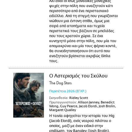
Άλι είναι οι ίσως μοναδικές μοναχικές
ψυχές στην πόλη που αναζητούν κάτι
περισσότερο από ένα περιστασιακό
ειδύλλιο. Από τη στιγμή που γνωρίζονται
νιώθουν μια έντονη σπίθα, όμως μια
σειρά από ατοπήματα και τυχαία
περιστατικά τους βάζουν σε μπελάδες
που τους κρατούν χώρια. Σε ένα
κυνηγητό μέσα στην πόλη, που μία του
απομακρύνει και μία τους φέρνει κοντά,
θα συνειδητοποιήσουν ότι αυτό που
αναζητούν βρίσκεται ακριβώς δίπλα
τους.
Ο Αστερισμός του Σκύλου
The Dog Stars
Περιπέτεια
2026
(ΕΓΧΡ.)
Σκηνοθεσία:
Ridley Scott
Πρωταγωνιστούν:
Allison Janney, Benedict
Wong, Guy Pearce, Jacob Elordi, Josh Brolin,
Margaret Qualley
Η ταινία αφηγείται την ιστορία του Hig
(Jacob Elordi), ενός νεαρού πιλότου ο
οποίος, μαζί με έναν ειδικό στην
επιβίωση, τον Bangley (Josh Brolin),