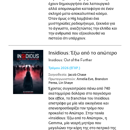
έχουν δημιουργήσει ένα λειτουργικό
αλλά απομονωμένο καταφύγιο σε έναν
σκληρό μετα-αποκαλυπτικό κόσμο.
Όταν όμως ο Hig λαμβάνει ένα
μυστηριώδες ραδιομήνυμα, ξεκινάει για
το άγνωστο, αναζητώντας την ελπίδα και
την ανθρωπιά που εξακολουθεί να
πιστεύει ότι υπάρχουν.
Insidious: Έξω από το απώτερο
Insidious: Out of the Further
Τρόμου
2026
(ΕΓΧΡ.)
Σκηνοθεσία:
Jacob Chase
Πρωταγωνιστούν:
Amelia Eve, Brandon
Perea, Lin Shaye
Έχοντας συγκεντρώσει πάνω από 740
εκατομμύρια δολάρια στο παγκόσμιο
box office, το franchise του Insidious
επιστρέφει με μία νέα οικογένεια και
επαναπροσδιορίζει τον τρόμο που
προκαλεί το Απώτερο. Στην ταινία
«Insidious: Έξω από το Απώτερο», η
Gemma, μία νεαρή μητέρα που
μεγαλώνει την κόρη της στο πατρικό της