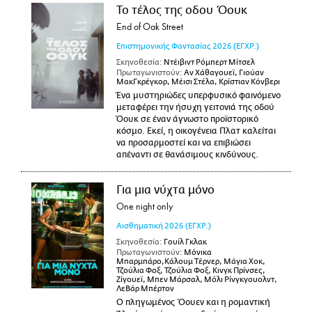
Το τέλος της οδου Όουκ
End of Oak Street
Επιστημονικής Φαντασίας
2026
(ΕΓΧΡ.)
Σκηνοθεσία:
Ντέιβιντ Ρόμπερτ Μίτσελ
Πρωταγωνιστούν:
Αν Χάθαγουεϊ, Γιούαν
ΜακΓκρέγκορ, Μέισι Στέλα, Κρίστιαν Κόνβερι
Ένα μυστηριώδες υπερφυσικό φαινόμενο
μεταφέρει την ήσυχη γειτονιά της οδού
Όουκ σε έναν άγνωστο προϊστορικό
κόσμο. Εκεί, η οικογένεια Πλατ καλείται
να προσαρμοστεί και να επιβιώσει
απέναντι σε θανάσιμους κινδύνους.
Για μια νύχτα μόνο
One night only
Αισθηματική
2026
(ΕΓΧΡ.)
Σκηνοθεσία:
Γουίλ Γκλακ
Πρωταγωνιστούν:
Μόνικα
Μπαρμπάρο,Κάλουμ Τέρνερ, Μάγια Χοκ,
Τζούλια Φοξ, Τζούλια Φοξ, Κινγκ Πρίνσες,
Ζίγουεϊ, Μπεν Μάρσαλ, Μόλι Ρίνγκγουολντ,
ΛεΒάρ Μπέρτον
Ο πληγωμένος Όουεν και η ρομαντική