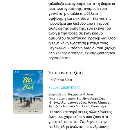
φιλόδοξο φωτογράφο, κατά τη διάρκεια
μιας φωτογράφισης, ανάμεσά τους
γεννιέται μια φιλία απρόβλεπτη,
αμφίσημη και επικίνδυνη. Εκείνος της
προσφέρει μια διέξοδο από τη χρυσή
φυλακή της ζωής της, ενώ εκείνη του
ανοίγει την πόρτα σε έναν κόσμο
αμύθητου πλούτου και προνομίων. Όσο
η έλξη και η εξάρτηση μεταξύ τους
μεγαλώνουν, τόσο η Μαριάν τού χαρίζει
όλο και περισσότερα, εκνευρίζοντας τον
περίγυρό της.
Έτσι είναι η ζωή
La Vita va Cosi
Κομεντί
2025
(ΕΓΧΡ.)
Σκηνοθεσία:
Ρικάρντο Μιλάνι
Πρωταγωνιστούν:
Βιρτζίνια Ραφαέλε,
Ντιέγκο Αμπαταντουόνο, Άλντο Μπάλιο,
Τζουζέπε Ινιάτσιο Λόι, Γκέπι Κουτσιάρι
Η ταινία καταγράφει τις αλληλένδετες
ζωές των χαρακτήρων που ζουν στα
γραφικά τοπία της Σαρδηνίας στην
Ιταλία, εξερευνώντας τις ανθρώπινες