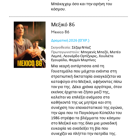
Μπάκιγχαμ όσο και την ειρήνη του
κόσμου.
Μεξικό 86
Mexico 86
Δραματική
2026
(ΕΓΧΡ.)
Σκηνοθεσία:
Σέζαρ Ντίαζ
Πρωταγωνιστούν:
Μπερενίς Μπεζό, Ματέο
Λαμπέ, Λεονάρδο Ορτίζγκρις, Χουλιέτα
Εγουρόλα, Φερμίν Μαρτίνες
Μια νεαρή αντάρτισσα από τη
Γουατεμάλα που μάχεται ενάντια στη
στρατιωτική δικτατορία αναγκάζεται να
καταφύγει στο Μεξικό, αφήνοντας πίσω
τον γιο της. Δέκα χρόνια αργότερα, όταν
εκείνος έρχεται να ζήσει μαζί της,
καλείται να επιλέξει ανάμεσα στα
καθήκοντά της ως μητέρα και στη
συνέχιση του επαναστατικού της αγώνα,
την ώρα που το Παγκόσμιο Κύπελλο του
1986 στρέφει τα βλέμματα του κόσμου
στο Μεξικό και της δίνει μια μοναδική
ευκαιρία να αναδείξει τη βία που
συνεχίζει να πλήττει την πατρίδα της.