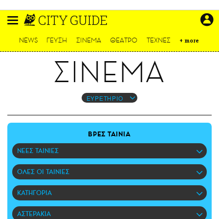
Παράκαμψη
CITY GUIDE
προς
το
ΕΙΔΗΣΕΙΣ
κυρίως
NEWS
ΓΕΥΣΗ
ΣΙΝΕΜΑ
ΘΕΑΤΡΟ
ΤΕΧΝΕΣ
+
more
περιεχόμενο
CULTURE
ΣΙΝΕΜΑ
ΑΠΟΨΕΙΣ
ΤΡΟΠΟΣ ΖΩΗΣ
PODCASTS
ΕΥΡΕΤΗΡΙΟ
Plus
ΒΡΕΣ ΤΑΙΝΙΑ
ΝΕΕΣ ΤΑΙΝΙΕΣ
LIFO SHOP
ΟΛΕΣ ΟΙ ΤΑΙΝΙΕΣ
NEWSLETTER
ΜΙΚΡΟΠΡΑΓΜΑΤΑ
ΚΑΤΗΓΟΡΙΑ
THE GOOD LIFO
LIFOLAND
ΑΣΤΕΡΑΚΙΑ