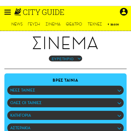
Παράκαμψη
CITY GUIDE
προς
το
ΕΙΔΗΣΕΙΣ
κυρίως
NEWS
ΓΕΥΣΗ
ΣΙΝΕΜΑ
ΘΕΑΤΡΟ
ΤΕΧΝΕΣ
+
more
περιεχόμενο
CULTURE
ΣΙΝΕΜΑ
ΑΠΟΨΕΙΣ
ΤΡΟΠΟΣ ΖΩΗΣ
PODCASTS
ΕΥΡΕΤΗΡΙΟ
Plus
ΒΡΕΣ ΤΑΙΝΙΑ
ΝΕΕΣ ΤΑΙΝΙΕΣ
LIFO SHOP
ΟΛΕΣ ΟΙ ΤΑΙΝΙΕΣ
NEWSLETTER
ΜΙΚΡΟΠΡΑΓΜΑΤΑ
ΚΑΤΗΓΟΡΙΑ
THE GOOD LIFO
LIFOLAND
ΑΣΤΕΡΑΚΙΑ