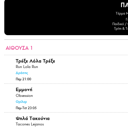
Π
Τέρμα 
Γ
Παιδικό / 
Τρίτη & Τ
ΑΙΘΟΥΣΑ 1
Τρέξε Λόλα Τρέξε
Run Lola Run
Δράσης
Πεμ 21:00
Εμμονή
Obsession
Θρίλερ
Πεμ-Τετ 23:05
Ψηλά Τακούνια
Tacones Lejanos