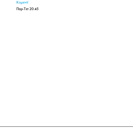
Κομεντί
Παρ-Τετ 20:45