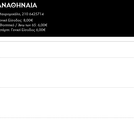
ΑΝΑΘΗΝΑΙΑ
Μαυρομιχάλη, 210 6425714
ενική Είσοδος: 8,00€
Φοιτητικό / Άνω των 65: 6,00€
ετάρτη: Γενική Είσοδος 6,00€