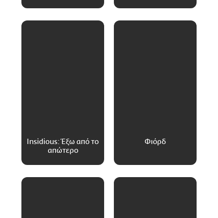
Insidious: Έξω από το
Φιόρδ
απώτερο