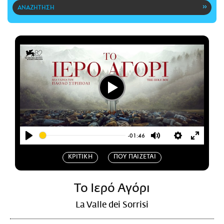
CITY GUIDE
ΑΜΠΑ
PRINT
Play
-01:46
Play
Mute
Settings
Enter
ΚΡΙΤΙΚΗ
ΠΟΥ ΠΑΙΖΕΤΑΙ
fullscr
Το Ιερό Αγόρι
La Valle dei Sorrisi