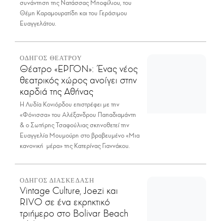
συνάντηση της Νατάσσας Μποφίλιου, του
Θέμη Καραμουρατίδη και του Γεράσιμου
Ευαγγελάτου.
ΟΔΗΓΟΣ ΘΕΑΤΡΟΥ
Θέατρο «ΕΡΓΟΝ»: Ένας νέος
θεατρικός χώρος ανοίγει στην
καρδιά της Αθήνας
Η Λυδία Κονιόρδου επιστρέφει με την
«Φόνισσα» του Αλέξανδρου Παπαδιαμάντη
& ο Σωτήρης Τσαφούλιας σκηνοθετεί την
Ευαγγελία Μουμούρη στο βραβευμένο «Μια
κανονική μέρα» της Κατερίνας Γιαννάκου.
ΟΔΗΓΟΣ ΔΙΑΣΚΕΔΑΣΗ
Vintage Culture, Joezi και
RIVO σε ένα εκρηκτικό
τριήμερο στο Bolivar Beach