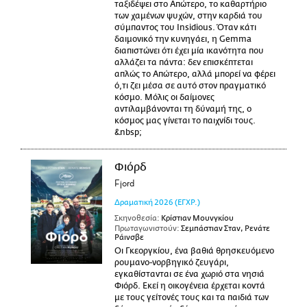
ταξιδέψει στο Απώτερο, το καθαρτήριο
των χαμένων ψυχών, στην καρδιά του
σύμπαντος του Insidious. Όταν κάτι
δαιμονικό την κυνηγάει, η Gemma
διαπιστώνει ότι έχει μία ικανότητα που
αλλάζει τα πάντα: δεν επισκέπτεται
απλώς το Απώτερο, αλλά μπορεί να φέρει
ό,τι ζει μέσα σε αυτό στον πραγματικό
κόσμο. Μόλις οι δαίμονες
αντιλαμβάνονται τη δύναμή της, ο
κόσμος μας γίνεται το παιχνίδι τους.
&nbsp;
Φιόρδ
Fjord
Δραματική
2026
(ΕΓΧΡ.)
Σκηνοθεσία:
Κρίστιαν Μουνγκίου
Πρωταγωνιστούν:
Σεμπάστιαν Σταν, Ρενάτε
Ράινσβε
Οι Γκεοργκίου, ένα βαθιά θρησκευόμενο
ρουμανο-νορβηγικό ζευγάρι,
εγκαθίστανται σε ένα χωριό στα νησιά
Φιόρδ. Εκεί η οικογένεια έρχεται κοντά
με τους γείτονές τους και τα παιδιά των