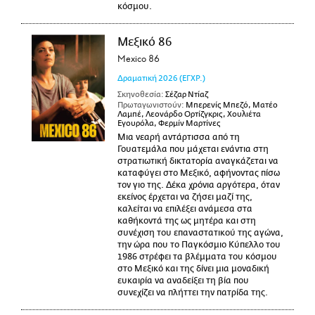
κόσμου.
Μεξικό 86
Mexico 86
Δραματική
2026
(ΕΓΧΡ.)
Σκηνοθεσία:
Σέζαρ Ντίαζ
Πρωταγωνιστούν:
Μπερενίς Μπεζό, Ματέο
Λαμπέ, Λεονάρδο Ορτίζγκρις, Χουλιέτα
Εγουρόλα, Φερμίν Μαρτίνες
Μια νεαρή αντάρτισσα από τη
Γουατεμάλα που μάχεται ενάντια στη
στρατιωτική δικτατορία αναγκάζεται να
καταφύγει στο Μεξικό, αφήνοντας πίσω
τον γιο της. Δέκα χρόνια αργότερα, όταν
εκείνος έρχεται να ζήσει μαζί της,
καλείται να επιλέξει ανάμεσα στα
καθήκοντά της ως μητέρα και στη
συνέχιση του επαναστατικού της αγώνα,
την ώρα που το Παγκόσμιο Κύπελλο του
1986 στρέφει τα βλέμματα του κόσμου
στο Μεξικό και της δίνει μια μοναδική
ευκαιρία να αναδείξει τη βία που
συνεχίζει να πλήττει την πατρίδα της.