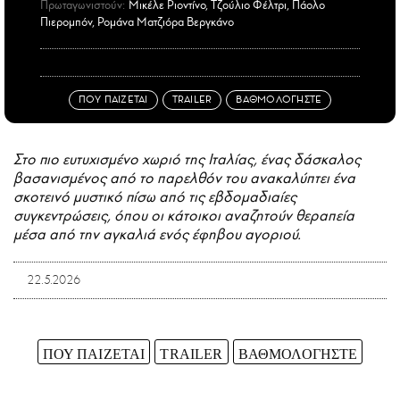
Πρωταγωνιστούν:
Μικέλε Ριοντίνο, Τζούλιο Φέλτρι, Πάολο
Πιερομπόν, Ρομάνα Ματζιόρα Βεργκάνο
ΠΟΥ ΠΑΙΖΕΤΑΙ
TRAILER
ΒΑΘΜΟΛΟΓΗΣΤΕ
Στο πιο ευτυχισμένο χωριό της Ιταλίας, ένας δάσκαλος
βασανισμένος από το παρελθόν του ανακαλύπτει ένα
σκοτεινό μυστικό πίσω από τις εβδομαδιαίες
συγκεντρώσεις, όπου οι κάτοικοι αναζητούν θεραπεία
μέσα από την αγκαλιά ενός έφηβου αγοριού.
22.5.2026
ΠΟΥ ΠΑΙΖΕΤΑΙ
TRAILER
ΒΑΘΜΟΛΟΓΗΣΤΕ