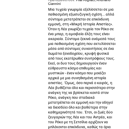
Πρωταγωνιστούν:
Pilar Fogliati, Andriano
Giannini
Μια τυχαία γνωριμία εξελίσσεται σε μια
παθιασμένη εξωσυζυγική σχέση… αλλά
σύντομα μετατρέπεται σε επικίνδυνη
εμμονή, στη «Μικρή Ιστορία Απιστίας».
Όταν η Λέα γνωρίζει τυχαία τον Ρόκο σε
ένα μπαρ, η αμοιβαία έλξη τους είναι
ακαριαία. Σύντομα ξεκινά ανάμεσά τους
μια παθιασμένη σχέση που εκτυλίσσεται
μέσα από σύντομες συναντήσεις σε ένα
δωμάτιο ξενοδοχείου, κρυφή φυσικά
από τους εκατέρωθεν συντρόφους τους.
Εκεί, οι δυο τους δημιουργούν έναν
εύθραυστο κόσμο επιθυμίας και
μυστικών - έναν κόσμο που μοιάζει
αρχικά με μια συνηθισμένη ιστορία
απιστίας. Όμως, όσο περνά ο καιρός, η
Λέα βυθίζεται όλο και περισσότερο στην
ανάγκη της να βρίσκεται κοντά στον
Ρόκο, ανάγκη που σταδιακά
μετατρέπεται σε εμμονή και την οδηγεί
να διεισδύει όλο και βαθύτερα στην
καθημερινότητά του. Έτσι, οι ζωές δύο
ζευγαριών της Λέα και του Αντρέα, και
του Ρόκο με τη Σετσίλια αρχίζουν να
μπλέκονται επικίνδυνα, καθώς τα όρια