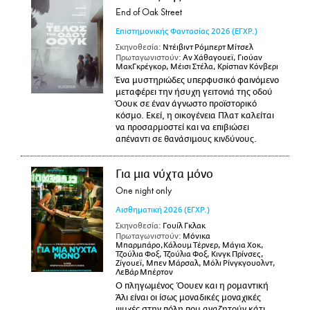
End of Oak Street
Επιστημονικής Φαντασίας
2026
(ΕΓΧΡ.)
Σκηνοθεσία:
Ντέιβιντ Ρόμπερτ Μίτσελ
Πρωταγωνιστούν:
Αν Χάθαγουεϊ, Γιούαν
ΜακΓκρέγκορ, Μέισι Στέλα, Κρίστιαν Κόνβερι
Ένα μυστηριώδες υπερφυσικό φαινόμενο
μεταφέρει την ήσυχη γειτονιά της οδού
Όουκ σε έναν άγνωστο προϊστορικό
κόσμο. Εκεί, η οικογένεια Πλατ καλείται
να προσαρμοστεί και να επιβιώσει
απέναντι σε θανάσιμους κινδύνους.
Για μια νύχτα μόνο
One night only
Αισθηματική
2026
(ΕΓΧΡ.)
Σκηνοθεσία:
Γουίλ Γκλακ
Πρωταγωνιστούν:
Μόνικα
Μπαρμπάρο,Κάλουμ Τέρνερ, Μάγια Χοκ,
Τζούλια Φοξ, Τζούλια Φοξ, Κινγκ Πρίνσες,
Ζίγουεϊ, Μπεν Μάρσαλ, Μόλι Ρίνγκγουολντ,
ΛεΒάρ Μπέρτον
Ο πληγωμένος Όουεν και η ρομαντική
Άλι είναι οι ίσως μοναδικές μοναχικές
ψυχές στην πόλη που αναζητούν κάτι