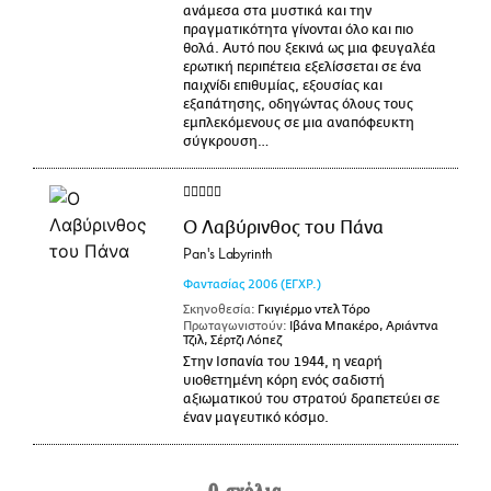
ανάμεσα στα μυστικά και την
πραγματικότητα γίνονται όλο και πιο
θολά. Αυτό που ξεκινά ως μια φευγαλέα
ερωτική περιπέτεια εξελίσσεται σε ένα
παιχνίδι επιθυμίας, εξουσίας και
εξαπάτησης, οδηγώντας όλους τους
εμπλεκόμενους σε μια αναπόφευκτη
σύγκρουση…
Ο Λαβύρινθος του Πάνα
Pan's Labyrinth
Φαντασίας
2006
(ΕΓΧΡ.)
Σκηνοθεσία:
Γκιγιέρμο ντελ Τόρο
Πρωταγωνιστούν:
Ιβάνα Μπακέρο, Αριάντνα
Τζιλ, Σέρτζι Λόπεζ
Στην Ισπανία του 1944, η νεαρή
υιοθετημένη κόρη ενός σαδιστή
αξιωματικού του στρατού δραπετεύει σε
έναν μαγευτικό κόσμο.