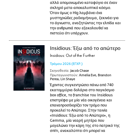
αλλά απομονωμένο καταφύγιο σε έναν
σκληρό μετα-αποκαλυπτικό κόσμο.
Όταν όμως ο Hig λαμβάνει ένα
μυστηριώδες ραδιομήνυμα, ξεκινάει για
το άγνωστο, αναζητώντας την ελπίδα και
την ανθρωπιά που εξακολουθεί να
πιστεύει ότι υπάρχουν.
Insidious: Έξω από το απώτερο
Insidious: Out of the Further
Τρόμου
2026
(ΕΓΧΡ.)
Σκηνοθεσία:
Jacob Chase
Πρωταγωνιστούν:
Amelia Eve, Brandon
Perea, Lin Shaye
Έχοντας συγκεντρώσει πάνω από 740
εκατομμύρια δολάρια στο παγκόσμιο
box office, το franchise του Insidious
επιστρέφει με μία νέα οικογένεια και
επαναπροσδιορίζει τον τρόμο που
προκαλεί το Απώτερο. Στην ταινία
«Insidious: Έξω από το Απώτερο», η
Gemma, μία νεαρή μητέρα που
μεγαλώνει την κόρη της στο πατρικό της
σπίτι, ανακαλύπτει ότι μπορεί να