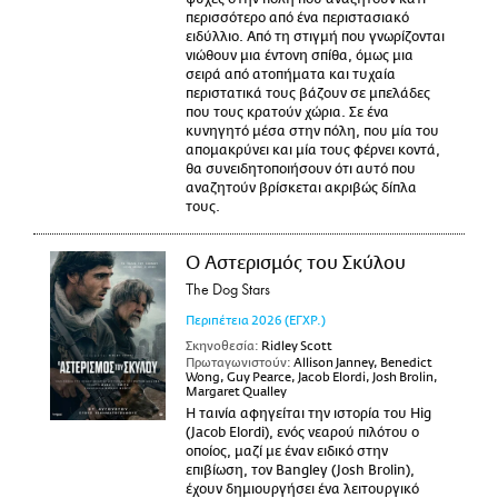
περισσότερο από ένα περιστασιακό
ειδύλλιο. Από τη στιγμή που γνωρίζονται
νιώθουν μια έντονη σπίθα, όμως μια
σειρά από ατοπήματα και τυχαία
περιστατικά τους βάζουν σε μπελάδες
που τους κρατούν χώρια. Σε ένα
κυνηγητό μέσα στην πόλη, που μία του
απομακρύνει και μία τους φέρνει κοντά,
θα συνειδητοποιήσουν ότι αυτό που
αναζητούν βρίσκεται ακριβώς δίπλα
τους.
Ο Αστερισμός του Σκύλου
The Dog Stars
Περιπέτεια
2026
(ΕΓΧΡ.)
Σκηνοθεσία:
Ridley Scott
Πρωταγωνιστούν:
Allison Janney, Benedict
Wong, Guy Pearce, Jacob Elordi, Josh Brolin,
Margaret Qualley
Η ταινία αφηγείται την ιστορία του Hig
(Jacob Elordi), ενός νεαρού πιλότου ο
οποίος, μαζί με έναν ειδικό στην
επιβίωση, τον Bangley (Josh Brolin),
έχουν δημιουργήσει ένα λειτουργικό