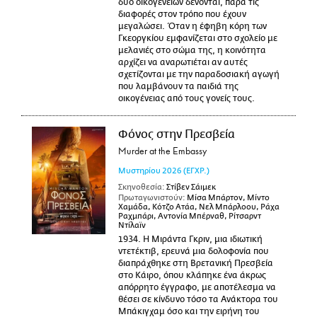
δύο οικογενειών δένονται, παρά τις
διαφορές στον τρόπο που έχουν
μεγαλώσει. Όταν η έφηβη κόρη των
Γκεοργκίου εμφανίζεται στο σχολείο με
μελανιές στο σώμα της, η κοινότητα
αρχίζει να αναρωτιέται αν αυτές
σχετίζονται με την παραδοσιακή αγωγή
που λαμβάνουν τα παιδιά της
οικογένειας από τους γονείς τους.
Φόνος στην Πρεσβεία
Murder at the Embassy
Μυστηρίου
2026
(ΕΓΧΡ.)
Σκηνοθεσία:
Στίβεν Σάιμεκ
Πρωταγωνιστούν:
Μίσα Μπάρτον, Μίντο
Χαμάδα, Κότζο Ατάα, Νελ Μπάρλοου, Ράχα
Ραχμπάρι, Αντονία Μπέρναθ, Ρίτσαρντ
Ντίλαϊν
1934. Η Μιράντα Γκριν, μια ιδιωτική
ντετέκτιβ, ερευνά μια δολοφονία που
διαπράχθηκε στη Βρετανική Πρεσβεία
στο Κάιρο, όπου κλάπηκε ένα άκρως
απόρρητο έγγραφο, με αποτέλεσμα να
θέσει σε κίνδυνο τόσο τα Ανάκτορα του
Μπάκιγχαμ όσο και την ειρήνη του