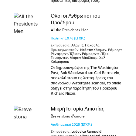
προσωπικές διαδρομές τους.
Ολοι οι Ανθρωποι του
Προέδρου
All the President's Men
Πολιτική
1976
(ΕΓΧΡ.)
Σκηνοθεσία:
Αλαν Τζ. Πακούλα
Πρωταγωνιστούν:
Ντάστιν Χόφμαν, Ρόμπερτ
Ρέντφορντ, Τζέισον Ρόμπαρντς, Τζακ
Γουόρντεν, Μάρτιν Μπάλσαμ, Χαλ
Χόλμπρουκ
Οι δημοσιογράφοι της The Washington
Post, Bob Woodward και Carl Bernstein,
αποκαλύπτουν τις λεπτομέρειες του
σκανδάλου Watergate scandal, το οποίο
οδηγεί στην παραίτηση του Προέδρου
Richard Nixon.
Μικρή Ιστορία Απιστίας
Breve storia d'amore
Αισθηματική
2025
(ΕΓΧΡ.)
Σκηνοθεσία:
Ludovica Rampoldi