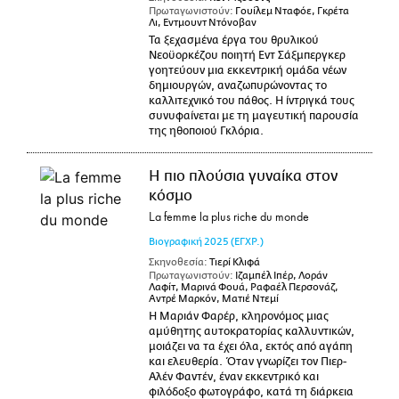
Πρωταγωνιστούν:
Γουίλεμ Νταφόε, Γκρέτα
Λι, Εντμουντ Ντόνοβαν
Τα ξεχασμένα έργα του θρυλικού
Νεοϋορκέζου ποιητή Εντ Σάξμπεργκερ
γοητεύουν μια εκκεντρική ομάδα νέων
δημιουργών, αναζωπυρώνοντας το
καλλιτεχνικό του πάθος. Η ίντριγκά τους
συνυφαίνεται με τη μαγευτική παρουσία
της ηθοποιού Γκλόρια.
Η πιο πλούσια γυναίκα στον
κόσμο
La femme la plus riche du monde
Βιογραφική
2025
(ΕΓΧΡ.)
Σκηνοθεσία:
Τιερί Κλιφά
Πρωταγωνιστούν:
Ιζαμπέλ Ιπέρ, Λοράν
Λαφίτ, Μαρινά Φουά, Ραφαέλ Περσονάζ,
Αντρέ Μαρκόν, Ματιέ Ντεμί
Η Μαριάν Φαρέρ, κληρονόμος μιας
αμύθητης αυτοκρατορίας καλλυντικών,
μοιάζει να τα έχει όλα, εκτός από αγάπη
και ελευθερία. Όταν γνωρίζει τον Πιερ-
Αλέν Φαντέν, έναν εκκεντρικό και
φιλόδοξο φωτογράφο, κατά τη διάρκεια