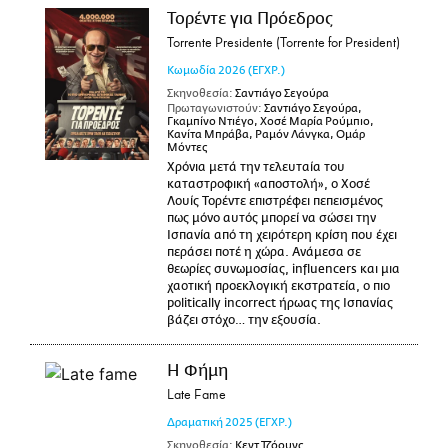
Τορέντε για Πρόεδρος
Torrente Presidente (Torrente for President)
Κωμωδία
2026
(ΕΓΧΡ.)
Σκηνοθεσία:
Σαντιάγο Σεγούρα
Πρωταγωνιστούν:
Σαντιάγο Σεγούρα,
Γκαμπίνο Ντιέγο, Χοσέ Μαρία Ρούμπιο,
Κανίτα Μπράβα, Ραμόν Λάνγκα, Ομάρ
Μόντες
Χρόνια μετά την τελευταία του
καταστροφική «αποστολή», ο Χοσέ
Λουίς Τορέντε επιστρέφει πεπεισμένος
πως μόνο αυτός μπορεί να σώσει την
Ισπανία από τη χειρότερη κρίση που έχει
περάσει ποτέ η χώρα. Ανάμεσα σε
θεωρίες συνωμοσίας, influencers και μια
χαοτική προεκλογική εκστρατεία, ο πιο
politically incorrect ήρωας της Ισπανίας
βάζει στόχο… την εξουσία.
Η Φήμη
Late Fame
Δραματική
2025
(ΕΓΧΡ.)
Σκηνοθεσία:
Κεντ Τζόουνς