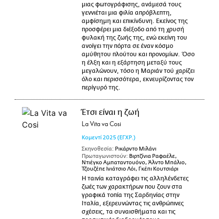
μιας φωτογράφισης, ανάμεσά τους
γεννιέται μια φιλία απρόβλεπτη,
αμφίσημη και επικίνδυνη. Εκείνος της
προσφέρει μια διέξοδο από τη χρυσή
φυλακή της ζωής της, ενώ εκείνη του
ανοίγει την πόρτα σε έναν κόσμο
αμύθητου πλούτου και προνομίων. Όσο
η έλξη και η εξάρτηση μεταξύ τους
μεγαλώνουν, τόσο η Μαριάν τού χαρίζει
όλο και περισσότερα, εκνευρίζοντας τον
περίγυρό της.
Έτσι είναι η ζωή
La Vita va Cosi
Κομεντί
2025
(ΕΓΧΡ.)
Σκηνοθεσία:
Ρικάρντο Μιλάνι
Πρωταγωνιστούν:
Βιρτζίνια Ραφαέλε,
Ντιέγκο Αμπαταντουόνο, Άλντο Μπάλιο,
Τζουζέπε Ινιάτσιο Λόι, Γκέπι Κουτσιάρι
Η ταινία καταγράφει τις αλληλένδετες
ζωές των χαρακτήρων που ζουν στα
γραφικά τοπία της Σαρδηνίας στην
Ιταλία, εξερευνώντας τις ανθρώπινες
σχέσεις, τα συναισθήματα και τις