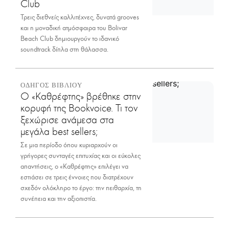
Club
Τρεις διεθνείς καλλιτέχνες, δυνατά grooves
και η μοναδική ατμόσφαιρα του Bolivar
Beach Club δημιουργούν το ιδανικό
soundtrack δίπλα στη θάλασσα.
ΟΔΗΓΟΣ ΒΙΒΛΙΟΥ
Ο «Καθρέφτης» βρέθηκε στην
κορυφή της Bookvoice. Τι τον
ξεχώρισε ανάμεσα στα
μεγάλα best sellers;
Σε μια περίοδο όπου κυριαρχούν οι
γρήγορες συνταγές επιτυχίας και οι εύκολες
απαντήσεις, ο «Καθρέφτης» επιλέγει να
εστιάσει σε τρεις έννοιες που διατρέχουν
σχεδόν ολόκληρο το έργο: την πειθαρχία, τη
συνέπεια και την αξιοπιστία.