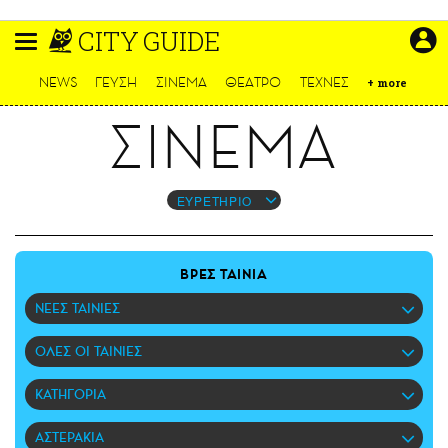
Παράκαμψη
CITY GUIDE
προς
το
ΕΙΔΗΣΕΙΣ
κυρίως
NEWS
ΓΕΥΣΗ
ΣΙΝΕΜΑ
ΘΕΑΤΡΟ
ΤΕΧΝΕΣ
+
more
περιεχόμενο
CULTURE
ΣΙΝΕΜΑ
ΑΠΟΨΕΙΣ
ΤΡΟΠΟΣ ΖΩΗΣ
PODCASTS
ΕΥΡΕΤΗΡΙΟ
Plus
ΒΡΕΣ ΤΑΙΝΙΑ
ΝΕΕΣ ΤΑΙΝΙΕΣ
LIFO SHOP
ΟΛΕΣ ΟΙ ΤΑΙΝΙΕΣ
NEWSLETTER
ΜΙΚΡΟΠΡΑΓΜΑΤΑ
ΚΑΤΗΓΟΡΙΑ
THE GOOD LIFO
LIFOLAND
ΑΣΤΕΡΑΚΙΑ