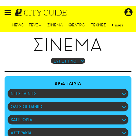
Παράκαμψη
CITY GUIDE
προς
το
ΕΙΔΗΣΕΙΣ
κυρίως
NEWS
ΓΕΥΣΗ
ΣΙΝΕΜΑ
ΘΕΑΤΡΟ
ΤΕΧΝΕΣ
+
more
περιεχόμενο
CULTURE
ΣΙΝΕΜΑ
ΑΠΟΨΕΙΣ
ΤΡΟΠΟΣ ΖΩΗΣ
PODCASTS
ΕΥΡΕΤΗΡΙΟ
Plus
ΒΡΕΣ ΤΑΙΝΙΑ
ΝΕΕΣ ΤΑΙΝΙΕΣ
LIFO SHOP
ΟΛΕΣ ΟΙ ΤΑΙΝΙΕΣ
NEWSLETTER
ΜΙΚΡΟΠΡΑΓΜΑΤΑ
ΚΑΤΗΓΟΡΙΑ
THE GOOD LIFO
LIFOLAND
ΑΣΤΕΡΑΚΙΑ