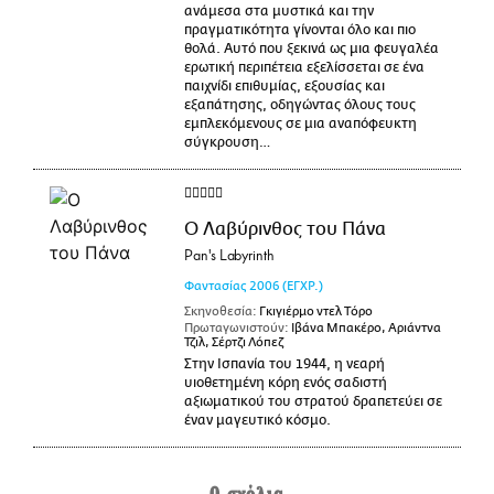
ανάμεσα στα μυστικά και την
πραγματικότητα γίνονται όλο και πιο
θολά. Αυτό που ξεκινά ως μια φευγαλέα
ερωτική περιπέτεια εξελίσσεται σε ένα
παιχνίδι επιθυμίας, εξουσίας και
εξαπάτησης, οδηγώντας όλους τους
εμπλεκόμενους σε μια αναπόφευκτη
σύγκρουση…
Ο Λαβύρινθος του Πάνα
Pan's Labyrinth
Φαντασίας
2006
(ΕΓΧΡ.)
Σκηνοθεσία:
Γκιγιέρμο ντελ Τόρο
Πρωταγωνιστούν:
Ιβάνα Μπακέρο, Αριάντνα
Τζιλ, Σέρτζι Λόπεζ
Στην Ισπανία του 1944, η νεαρή
υιοθετημένη κόρη ενός σαδιστή
αξιωματικού του στρατού δραπετεύει σε
έναν μαγευτικό κόσμο.