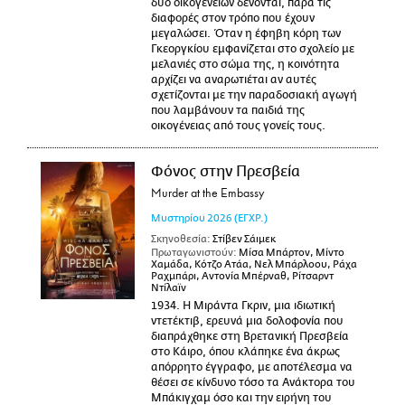
δύο οικογενειών δένονται, παρά τις
διαφορές στον τρόπο που έχουν
μεγαλώσει. Όταν η έφηβη κόρη των
Γκεοργκίου εμφανίζεται στο σχολείο με
μελανιές στο σώμα της, η κοινότητα
αρχίζει να αναρωτιέται αν αυτές
σχετίζονται με την παραδοσιακή αγωγή
που λαμβάνουν τα παιδιά της
οικογένειας από τους γονείς τους.
Φόνος στην Πρεσβεία
Murder at the Embassy
Μυστηρίου
2026
(ΕΓΧΡ.)
Σκηνοθεσία:
Στίβεν Σάιμεκ
Πρωταγωνιστούν:
Μίσα Μπάρτον, Μίντο
Χαμάδα, Κότζο Ατάα, Νελ Μπάρλοου, Ράχα
Ραχμπάρι, Αντονία Μπέρναθ, Ρίτσαρντ
Ντίλαϊν
1934. Η Μιράντα Γκριν, μια ιδιωτική
ντετέκτιβ, ερευνά μια δολοφονία που
διαπράχθηκε στη Βρετανική Πρεσβεία
στο Κάιρο, όπου κλάπηκε ένα άκρως
απόρρητο έγγραφο, με αποτέλεσμα να
θέσει σε κίνδυνο τόσο τα Ανάκτορα του
Μπάκιγχαμ όσο και την ειρήνη του