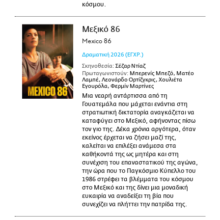
κόσμου.
Μεξικό 86
Mexico 86
Δραματική
2026
(ΕΓΧΡ.)
Σκηνοθεσία:
Σέζαρ Ντίαζ
Πρωταγωνιστούν:
Μπερενίς Μπεζό, Ματέο
Λαμπέ, Λεονάρδο Ορτίζγκρις, Χουλιέτα
Εγουρόλα, Φερμίν Μαρτίνες
Μια νεαρή αντάρτισσα από τη
Γουατεμάλα που μάχεται ενάντια στη
στρατιωτική δικτατορία αναγκάζεται να
καταφύγει στο Μεξικό, αφήνοντας πίσω
τον γιο της. Δέκα χρόνια αργότερα, όταν
εκείνος έρχεται να ζήσει μαζί της,
καλείται να επιλέξει ανάμεσα στα
καθήκοντά της ως μητέρα και στη
συνέχιση του επαναστατικού της αγώνα,
την ώρα που το Παγκόσμιο Κύπελλο του
1986 στρέφει τα βλέμματα του κόσμου
στο Μεξικό και της δίνει μια μοναδική
ευκαιρία να αναδείξει τη βία που
συνεχίζει να πλήττει την πατρίδα της.