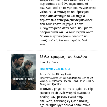
περισσότερο από ένα περιστασιακό
ειδύλλιο. Από τη στιγμή που γνωρίζονται
νιώθουν μια έντονη σπίθα, όμως μια
σειρά από ατοπήματα και τυχαία
περιστατικά τους βάζουν σε μπελάδες
που τους κρατούν χώρια. Σε ένα
κυνηγητό μέσα στην πόλη, που μία του
απομακρύνει και μία τους φέρνει κοντά,
θα συνειδητοποιήσουν ότι αυτό που
αναζητούν βρίσκεται ακριβώς δίπλα
τους.
Ο Αστερισμός του Σκύλου
The Dog Stars
Περιπέτεια
2026
(ΕΓΧΡ.)
Σκηνοθεσία:
Ridley Scott
Πρωταγωνιστούν:
Allison Janney, Benedict
Wong, Guy Pearce, Jacob Elordi, Josh Brolin,
Margaret Qualley
Η ταινία αφηγείται την ιστορία του Hig
(Jacob Elordi), ενός νεαρού πιλότου ο
οποίος, μαζί με έναν ειδικό στην
επιβίωση, τον Bangley (Josh Brolin),
έχουν δημιουργήσει ένα λειτουργικό