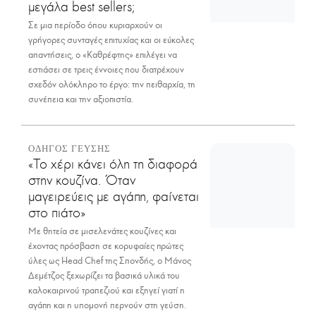
μεγάλα best sellers;
Σε μια περίοδο όπου κυριαρχούν οι
γρήγορες συνταγές επιτυχίας και οι εύκολες
απαντήσεις, ο «Καθρέφτης» επιλέγει να
εστιάσει σε τρεις έννοιες που διατρέχουν
σχεδόν ολόκληρο το έργο: την πειθαρχία, τη
συνέπεια και την αξιοπιστία.
ΟΔΗΓΟΣ ΓΕΥΣΗΣ
«Το χέρι κάνει όλη τη διαφορά
στην κουζίνα. Όταν
μαγειρεύεις με αγάπη, φαίνεται
στο πιάτο»
Με θητεία σε μισελενάτες κουζίνες και
έχοντας πρόσβαση σε κορυφαίες πρώτες
ύλες ως Head Chef της Σπονδής, ο Μάνος
Δεμέτζος ξεχωρίζει τα βασικά υλικά του
καλοκαιρινού τραπεζιού και εξηγεί γιατί η
αγάπη και η υπομονή περνούν στη γεύση.