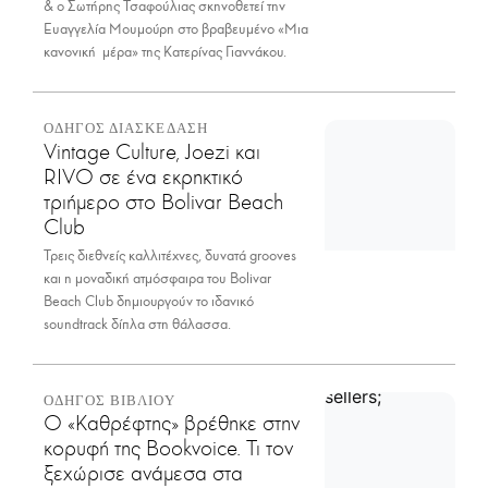
& ο Σωτήρης Τσαφούλιας σκηνοθετεί την
Ευαγγελία Μουμούρη στο βραβευμένο «Μια
κανονική μέρα» της Κατερίνας Γιαννάκου.
ΟΔΗΓΟΣ ΔΙΑΣΚΕΔΑΣΗ
Vintage Culture, Joezi και
RIVO σε ένα εκρηκτικό
τριήμερο στο Bolivar Beach
Club
Τρεις διεθνείς καλλιτέχνες, δυνατά grooves
και η μοναδική ατμόσφαιρα του Bolivar
Beach Club δημιουργούν το ιδανικό
soundtrack δίπλα στη θάλασσα.
ΟΔΗΓΟΣ ΒΙΒΛΙΟΥ
Ο «Καθρέφτης» βρέθηκε στην
κορυφή της Bookvoice. Τι τον
ξεχώρισε ανάμεσα στα