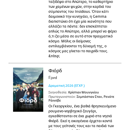
ταξιδέψει στο Απώτερο, το καθαρτήριο
των χαμένων ψυχών, στην καρδιά του
σύμπαντος του Insidious. Όταν κάτι
δαιμονικό την κυνηγάει, η Gemma
διαπιστώνει ότι έχει μία ικανότητα που
αλλάζει τα πάντα: δεν επισκέπτεται
απλώς το Απώτερο, αλλά μπορεί να φέρει
ό,τι ζει μέσα σε αυτό στον πραγματικό
κόσμο. Μόλις οι δαίμονες
αντιλαμβάνονται τη δύναμή της, ο
κόσμος μας γίνεται το παιχνίδι τους.
&nbsp;
Φιόρδ
Fjord
Δραματική
2026
(ΕΓΧΡ.)
Σκηνοθεσία:
Κρίστιαν Μουνγκίου
Πρωταγωνιστούν:
Σεμπάστιαν Σταν, Ρενάτε
Ράινσβε
Οι Γκεοργκίου, ένα βαθιά θρησκευόμενο
ρουμανο-νορβηγικό ζευγάρι,
εγκαθίστανται σε ένα χωριό στα νησιά
Φιόρδ. Εκεί η οικογένεια έρχεται κοντά
με τους γείτονές τους και τα παιδιά των