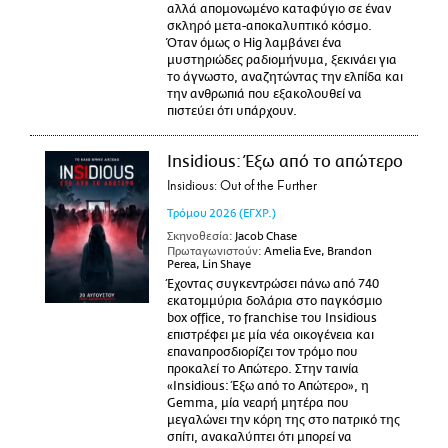
αλλά απομονωμένο καταφύγιο σε έναν
σκληρό μετα-αποκαλυπτικό κόσμο.
Όταν όμως ο Hig λαμβάνει ένα
μυστηριώδες ραδιομήνυμα, ξεκινάει για
το άγνωστο, αναζητώντας την ελπίδα και
την ανθρωπιά που εξακολουθεί να
πιστεύει ότι υπάρχουν.
Insidious: Έξω από το απώτερο
Insidious: Out of the Further
Τρόμου
2026
(ΕΓΧΡ.)
Σκηνοθεσία:
Jacob Chase
Πρωταγωνιστούν:
Amelia Eve, Brandon
Perea, Lin Shaye
Έχοντας συγκεντρώσει πάνω από 740
εκατομμύρια δολάρια στο παγκόσμιο
box office, το franchise του Insidious
επιστρέφει με μία νέα οικογένεια και
επαναπροσδιορίζει τον τρόμο που
προκαλεί το Απώτερο. Στην ταινία
«Insidious: Έξω από το Απώτερο», η
Gemma, μία νεαρή μητέρα που
μεγαλώνει την κόρη της στο πατρικό της
σπίτι, ανακαλύπτει ότι μπορεί να