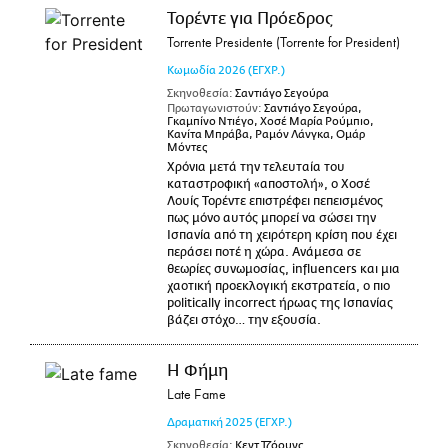
Τορέντε για Πρόεδρος
Torrente Presidente (Torrente for President)
Κωμωδία
2026
(ΕΓΧΡ.)
Σκηνοθεσία:
Σαντιάγο Σεγούρα
Πρωταγωνιστούν:
Σαντιάγο Σεγούρα,
Γκαμπίνο Ντιέγο, Χοσέ Μαρία Ρούμπιο,
Κανίτα Μπράβα, Ραμόν Λάνγκα, Ομάρ
Μόντες
Χρόνια μετά την τελευταία του
καταστροφική «αποστολή», ο Χοσέ
Λουίς Τορέντε επιστρέφει πεπεισμένος
πως μόνο αυτός μπορεί να σώσει την
Ισπανία από τη χειρότερη κρίση που έχει
περάσει ποτέ η χώρα. Ανάμεσα σε
θεωρίες συνωμοσίας, influencers και μια
χαοτική προεκλογική εκστρατεία, ο πιο
politically incorrect ήρωας της Ισπανίας
βάζει στόχο… την εξουσία.
Η Φήμη
Late Fame
Δραματική
2025
(ΕΓΧΡ.)
Σκηνοθεσία:
Κεντ Τζόουνς