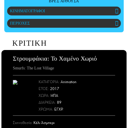
ΒΡΕΣ ΑΙΘΟΥΣΑ
ΑΜΠΑ
ΚΙΝΗΜΑΤΟΓΡΑΦΟΙ
PRINT
ΠΕΡΙΟΧΕΣ
ΚΡΙΤΙΚΗ
Στρουμφάκια: Το Χαμένο Χωριό
Smurfs: The Lost Village
ΚΑΤΗΓΟΡΙΑ:
Animation
ΕΤΟΣ
:
2017
ΧΩΡΑ
:
ΗΠΑ
ΔΙΑΡΚΕΙΑ:
89
ΧΡΩΜΑ:
ΕΓΧΡ.
Σκηνοθεσία:
Κέλι Άσμπερι