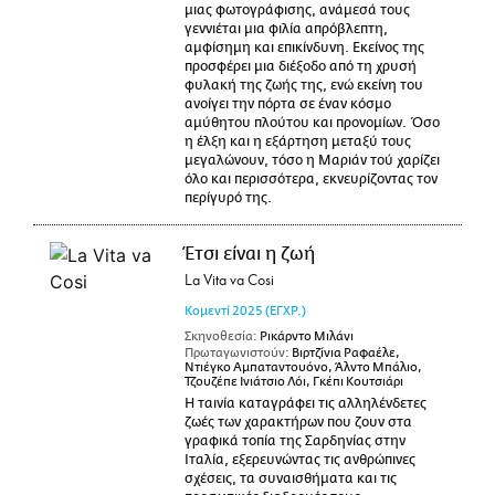
μιας φωτογράφισης, ανάμεσά τους
γεννιέται μια φιλία απρόβλεπτη,
αμφίσημη και επικίνδυνη. Εκείνος της
προσφέρει μια διέξοδο από τη χρυσή
φυλακή της ζωής της, ενώ εκείνη του
ανοίγει την πόρτα σε έναν κόσμο
αμύθητου πλούτου και προνομίων. Όσο
η έλξη και η εξάρτηση μεταξύ τους
μεγαλώνουν, τόσο η Μαριάν τού χαρίζει
όλο και περισσότερα, εκνευρίζοντας τον
περίγυρό της.
Έτσι είναι η ζωή
La Vita va Cosi
Κομεντί
2025
(ΕΓΧΡ.)
Σκηνοθεσία:
Ρικάρντο Μιλάνι
Πρωταγωνιστούν:
Βιρτζίνια Ραφαέλε,
Ντιέγκο Αμπαταντουόνο, Άλντο Μπάλιο,
Τζουζέπε Ινιάτσιο Λόι, Γκέπι Κουτσιάρι
Η ταινία καταγράφει τις αλληλένδετες
ζωές των χαρακτήρων που ζουν στα
γραφικά τοπία της Σαρδηνίας στην
Ιταλία, εξερευνώντας τις ανθρώπινες
σχέσεις, τα συναισθήματα και τις