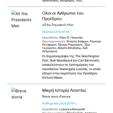
προσωπικές διαδρομές τους.
Ολοι οι Ανθρωποι του
Προέδρου
All the President's Men
Πολιτική
1976
(ΕΓΧΡ.)
Σκηνοθεσία:
Αλαν Τζ. Πακούλα
Πρωταγωνιστούν:
Ντάστιν Χόφμαν, Ρόμπερτ
Ρέντφορντ, Τζέισον Ρόμπαρντς, Τζακ
Γουόρντεν, Μάρτιν Μπάλσαμ, Χαλ
Χόλμπρουκ
Οι δημοσιογράφοι της The Washington
Post, Bob Woodward και Carl Bernstein,
αποκαλύπτουν τις λεπτομέρειες του
σκανδάλου Watergate scandal, το οποίο
οδηγεί στην παραίτηση του Προέδρου
Richard Nixon.
Μικρή Ιστορία Απιστίας
Breve storia d'amore
Αισθηματική
2025
(ΕΓΧΡ.)
Σκηνοθεσία:
Ludovica Rampoldi