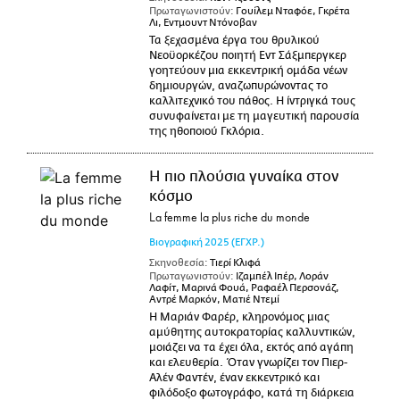
Πρωταγωνιστούν:
Γουίλεμ Νταφόε, Γκρέτα
Λι, Εντμουντ Ντόνοβαν
Τα ξεχασμένα έργα του θρυλικού
Νεοϋορκέζου ποιητή Εντ Σάξμπεργκερ
γοητεύουν μια εκκεντρική ομάδα νέων
δημιουργών, αναζωπυρώνοντας το
καλλιτεχνικό του πάθος. Η ίντριγκά τους
συνυφαίνεται με τη μαγευτική παρουσία
της ηθοποιού Γκλόρια.
Η πιο πλούσια γυναίκα στον
κόσμο
La femme la plus riche du monde
Βιογραφική
2025
(ΕΓΧΡ.)
Σκηνοθεσία:
Τιερί Κλιφά
Πρωταγωνιστούν:
Ιζαμπέλ Ιπέρ, Λοράν
Λαφίτ, Μαρινά Φουά, Ραφαέλ Περσονάζ,
Αντρέ Μαρκόν, Ματιέ Ντεμί
Η Μαριάν Φαρέρ, κληρονόμος μιας
αμύθητης αυτοκρατορίας καλλυντικών,
μοιάζει να τα έχει όλα, εκτός από αγάπη
και ελευθερία. Όταν γνωρίζει τον Πιερ-
Αλέν Φαντέν, έναν εκκεντρικό και
φιλόδοξο φωτογράφο, κατά τη διάρκεια