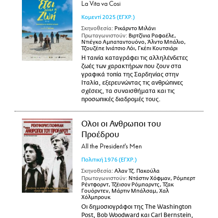
La Vita va Cosi
Κομεντί
2025
(ΕΓΧΡ.)
Σκηνοθεσία:
Ρικάρντο Μιλάνι
Πρωταγωνιστούν:
Βιρτζίνια Ραφαέλε,
Ντιέγκο Αμπαταντουόνο, Άλντο Μπάλιο,
Τζουζέπε Ινιάτσιο Λόι, Γκέπι Κουτσιάρι
Η ταινία καταγράφει τις αλληλένδετες
ζωές των χαρακτήρων που ζουν στα
γραφικά τοπία της Σαρδηνίας στην
Ιταλία, εξερευνώντας τις ανθρώπινες
σχέσεις, τα συναισθήματα και τις
προσωπικές διαδρομές τους.
Ολοι οι Ανθρωποι του
Προέδρου
All the President's Men
Πολιτική
1976
(ΕΓΧΡ.)
Σκηνοθεσία:
Αλαν Τζ. Πακούλα
Πρωταγωνιστούν:
Ντάστιν Χόφμαν, Ρόμπερτ
Ρέντφορντ, Τζέισον Ρόμπαρντς, Τζακ
Γουόρντεν, Μάρτιν Μπάλσαμ, Χαλ
Χόλμπρουκ
Οι δημοσιογράφοι της The Washington
Post, Bob Woodward και Carl Bernstein,