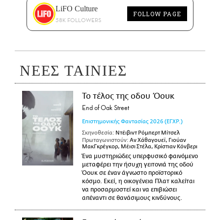
LiFO Culture
FOLLOW PAGE
58K FOLLOWERS
ΝΕΕΣ ΤΑΙΝΙΕΣ
Το τέλος της οδου Όουκ
End of Oak Street
Επιστημονικής Φαντασίας
2026
(ΕΓΧΡ.)
Σκηνοθεσία:
Ντέιβιντ Ρόμπερτ Μίτσελ
Πρωταγωνιστούν:
Αν Χάθαγουεϊ, Γιούαν
ΜακΓκρέγκορ, Μέισι Στέλα, Κρίστιαν Κόνβερι
Ένα μυστηριώδες υπερφυσικό φαινόμενο
μεταφέρει την ήσυχη γειτονιά της οδού
Όουκ σε έναν άγνωστο προϊστορικό
κόσμο. Εκεί, η οικογένεια Πλατ καλείται
να προσαρμοστεί και να επιβιώσει
απέναντι σε θανάσιμους κινδύνους.