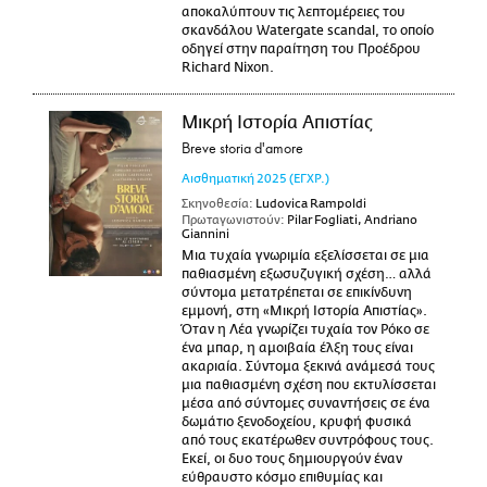
αποκαλύπτουν τις λεπτομέρειες του
σκανδάλου Watergate scandal, το οποίο
οδηγεί στην παραίτηση του Προέδρου
Richard Nixon.
Μικρή Ιστορία Απιστίας
Breve storia d'amore
Αισθηματική
2025
(ΕΓΧΡ.)
Σκηνοθεσία:
Ludovica Rampoldi
Πρωταγωνιστούν:
Pilar Fogliati, Andriano
Giannini
Μια τυχαία γνωριμία εξελίσσεται σε μια
παθιασμένη εξωσυζυγική σχέση… αλλά
σύντομα μετατρέπεται σε επικίνδυνη
εμμονή, στη «Μικρή Ιστορία Απιστίας».
Όταν η Λέα γνωρίζει τυχαία τον Ρόκο σε
ένα μπαρ, η αμοιβαία έλξη τους είναι
ακαριαία. Σύντομα ξεκινά ανάμεσά τους
μια παθιασμένη σχέση που εκτυλίσσεται
μέσα από σύντομες συναντήσεις σε ένα
δωμάτιο ξενοδοχείου, κρυφή φυσικά
από τους εκατέρωθεν συντρόφους τους.
Εκεί, οι δυο τους δημιουργούν έναν
εύθραυστο κόσμο επιθυμίας και