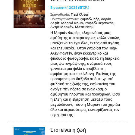
Βιογραφική
2025
(ΕΓΧΡ.)
Σκηνοθεσία:
Τιερί Κλιφά
Πρωταγωνιστούν:
Ιζαμπέλ Ιπέρ, Λοράν
Λαφίτ, Μαρινά Φουά, Ραφαέλ Περσονάζ,
Αντρέ Μαρκόν, Ματιέ Ντεμί
Η Μαριάν Φαρέρ, κληρονόμος μιας
αμύθητης αυτοκρατορίας καλλυντικών,
μοιάζει να τα έχει όλα, εκτός από αγάπη
και ελευθερία. Όταν γνωρίζει τον Πιερ-
Αλέν Φαντέν, έναν εκκεντρικό και
φιλόδοξο φωτογράφο, κατά τη διάρκεια
μιας φωτογράφισης, ανάμεσά τους
γεννιέται μια φιλία απρόβλεπτη,
αμφίσημη και επικίνδυνη. Εκείνος της
προσφέρει μια διέξοδο από τη χρυσή
φυλακή της ζωής της, ενώ εκείνη του
ανοίγει την πόρτα σε έναν κόσμο
αμύθητου πλούτου και προνομίων. Όσο
η έλξη και η εξάρτηση μεταξύ τους
μεγαλώνουν, τόσο η Μαριάν τού χαρίζει
όλο και περισσότερα, εκνευρίζοντας τον
περίγυρό της.
Έτσι είναι η ζωή