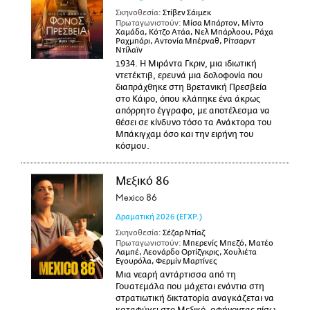
Σκηνοθεσία:
Στίβεν Σάιμεκ
Πρωταγωνιστούν:
Μίσα Μπάρτον, Μίντο
Χαμάδα, Κότζο Ατάα, Νελ Μπάρλοου, Ράχα
Ραχμπάρι, Αντονία Μπέρναθ, Ρίτσαρντ
Ντίλαϊν
1934. Η Μιράντα Γκριν, μια ιδιωτική
ντετέκτιβ, ερευνά μια δολοφονία που
διαπράχθηκε στη Βρετανική Πρεσβεία
στο Κάιρο, όπου κλάπηκε ένα άκρως
απόρρητο έγγραφο, με αποτέλεσμα να
θέσει σε κίνδυνο τόσο τα Ανάκτορα του
Μπάκιγχαμ όσο και την ειρήνη του
κόσμου.
Μεξικό 86
Mexico 86
Δραματική
2026
(ΕΓΧΡ.)
Σκηνοθεσία:
Σέζαρ Ντίαζ
Πρωταγωνιστούν:
Μπερενίς Μπεζό, Ματέο
Λαμπέ, Λεονάρδο Ορτίζγκρις, Χουλιέτα
Εγουρόλα, Φερμίν Μαρτίνες
Μια νεαρή αντάρτισσα από τη
Γουατεμάλα που μάχεται ενάντια στη
στρατιωτική δικτατορία αναγκάζεται να