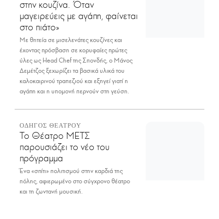
στην κουζίνα. Όταν
μαγειρεύεις με αγάπη, φαίνεται
στο πιάτο»
Με θητεία σε μισελενάτες κουζίνες και
έχοντας πρόσβαση σε κορυφαίες πρώτες
ύλες ως Head Chef της Σπονδής, ο Μάνος
Δεμέτζος ξεχωρίζει τα βασικά υλικά του
καλοκαιρινού τραπεζιού και εξηγεί γιατί η
αγάπη και η υπομονή περνούν στη γεύση.
ΟΔΗΓΟΣ ΘΕΑΤΡΟΥ
Το Θέατρο ΜΕΤΣ
παρουσιάζει το νέο του
πρόγραμμα
Ένα «σπίτι» πολιτισμού στην καρδιά της
πόλης, αφιερωμένο στο σύγχρονο θέατρο
και τη ζωντανή μουσική.