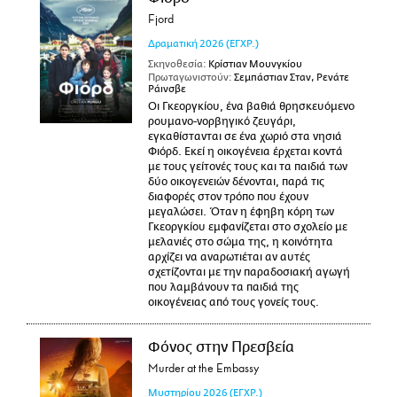
Fjord
Δραματική
2026
(ΕΓΧΡ.)
Σκηνοθεσία:
Κρίστιαν Μουνγκίου
Πρωταγωνιστούν:
Σεμπάστιαν Σταν, Ρενάτε
Ράινσβε
Οι Γκεοργκίου, ένα βαθιά θρησκευόμενο
ρουμανο-νορβηγικό ζευγάρι,
εγκαθίστανται σε ένα χωριό στα νησιά
Φιόρδ. Εκεί η οικογένεια έρχεται κοντά
με τους γείτονές τους και τα παιδιά των
δύο οικογενειών δένονται, παρά τις
διαφορές στον τρόπο που έχουν
μεγαλώσει. Όταν η έφηβη κόρη των
Γκεοργκίου εμφανίζεται στο σχολείο με
μελανιές στο σώμα της, η κοινότητα
αρχίζει να αναρωτιέται αν αυτές
σχετίζονται με την παραδοσιακή αγωγή
που λαμβάνουν τα παιδιά της
οικογένειας από τους γονείς τους.
Φόνος στην Πρεσβεία
Murder at the Embassy
Μυστηρίου
2026
(ΕΓΧΡ.)