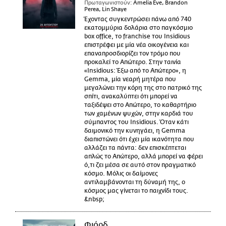
Πρωταγωνιστούν:
Amelia Eve, Brandon
Perea, Lin Shaye
Έχοντας συγκεντρώσει πάνω από 740
εκατομμύρια δολάρια στο παγκόσμιο
box office, το franchise του Insidious
επιστρέφει με μία νέα οικογένεια και
επαναπροσδιορίζει τον τρόμο που
προκαλεί το Απώτερο. Στην ταινία
«Insidious: Έξω από το Απώτερο», η
Gemma, μία νεαρή μητέρα που
μεγαλώνει την κόρη της στο πατρικό της
σπίτι, ανακαλύπτει ότι μπορεί να
ταξιδέψει στο Απώτερο, το καθαρτήριο
των χαμένων ψυχών, στην καρδιά του
σύμπαντος του Insidious. Όταν κάτι
δαιμονικό την κυνηγάει, η Gemma
διαπιστώνει ότι έχει μία ικανότητα που
αλλάζει τα πάντα: δεν επισκέπτεται
απλώς το Απώτερο, αλλά μπορεί να φέρει
ό,τι ζει μέσα σε αυτό στον πραγματικό
κόσμο. Μόλις οι δαίμονες
αντιλαμβάνονται τη δύναμή της, ο
κόσμος μας γίνεται το παιχνίδι τους.
&nbsp;
Φιόρδ