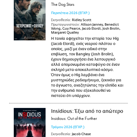
The Dog Stars
Περιπέτεια
2026
(ΕΓΧΡ.)
Σκηνοθεσία:
Ridley Scott
Πρωταγωνιστούν:
Allison Janney, Benedict
Wong, Guy Pearce, Jacob Elordi, Josh Brolin,
Margaret Qualley
Η ταινία αφηγείται την ιστορία του Hig
(Jacob Elordi), ενός νεαρού πιλότου ο
οποίος, μαζί με έναν ειδικό στην
επιβίωση, τον Bangley (Josh Brolin),
έχουν δημιουργήσει ένα λειτουργικό
αλλά απομονωμένο καταφύγιο σε έναν
σκληρό μετα-αποκαλυπτικό κόσμο.
Όταν όμως ο Hig λαμβάνει ένα
μυστηριώδες ραδιομήνυμα, ξεκινάει για
το άγνωστο, αναζητώντας την ελπίδα και
την ανθρωπιά που εξακολουθεί να
πιστεύει ότι υπάρχουν.
Insidious: Έξω από το απώτερο
Insidious: Out of the Further
Τρόμου
2026
(ΕΓΧΡ.)
Σκηνοθεσία:
Jacob Chase