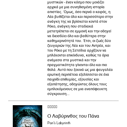
μυστικών - έναν κόσμο που μοιάζει
αρχικά με μια συνηθισμένη ιστορία
απιστίας. Όμως, όσο περνά ο καιρός, η
Λέα βυθίζεται όλο και περισσότερο στην
ανάγκη της να βρίσκεται κοντά στον
Ρόκο, ανάγκη που σταδιακά
μετατρέπεται σε εμμονή και την οδηγεί
να διεισδύει όλο και βαθύτερα στην
καθημερινότητά του. Έτσι, οι ζωές δύο
ζευγαριών της Λέα και του Αντρέα, και
του Ρόκο με τη Σετσίλια αρχίζουν να
μπλέκονται επικίνδυνα, καθώς τα όρια
ανάμεσα στα μυστικά και την
πραγματικότητα γίνονται όλο και πιο
θολά. Αυτό που ξεκινά ως μια φευγαλέα
ερωτική περιπέτεια εξελίσσεται σε ένα
παιχνίδι επιθυμίας, εξουσίας και
εξαπάτησης, οδηγώντας όλους τους
εμπλεκόμενους σε μια αναπόφευκτη
σύγκρουση…
Ο Λαβύρινθος του Πάνα
Pan's Labyrinth