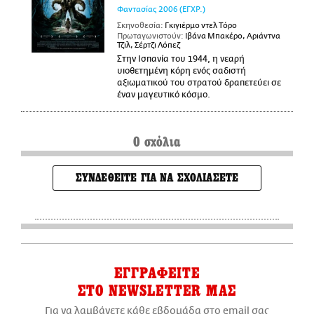
Φαντασίας
2006
(ΕΓΧΡ.)
Σκηνοθεσία:
Γκιγιέρμο ντελ Τόρο
Πρωταγωνιστούν:
Ιβάνα Μπακέρο, Αριάντνα
Τζιλ, Σέρτζι Λόπεζ
Στην Ισπανία του 1944, η νεαρή
υιοθετημένη κόρη ενός σαδιστή
αξιωματικού του στρατού δραπετεύει σε
έναν μαγευτικό κόσμο.
0 σχόλια
ΣΥΝΔΕΘΕΙΤΕ ΓΙΑ ΝΑ ΣΧΟΛΙΑΣΕΤΕ
ΕΓΓΡΑΦΕΙΤΕ
ΣΤΟ NEWSLETTER ΜΑΣ
Για να λαμβάνετε κάθε εβδομάδα στο email σας