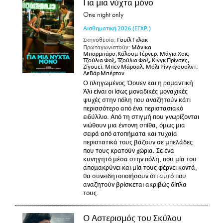
Για μια νύχτα μόνο
One night only
Αισθηματική
2026
(ΕΓΧΡ.)
Σκηνοθεσία:
Γουίλ Γκλακ
Πρωταγωνιστούν:
Μόνικα
Μπαρμπάρο,Κάλουμ Τέρνερ, Μάγια Χοκ,
Τζούλια Φοξ, Τζούλια Φοξ, Κινγκ Πρίνσες,
Ζίγουεϊ, Μπεν Μάρσαλ, Μόλι Ρίνγκγουολντ,
ΛεΒάρ Μπέρτον
Ο πληγωμένος Όουεν και η ρομαντική
Άλι είναι οι ίσως μοναδικές μοναχικές
ψυχές στην πόλη που αναζητούν κάτι
περισσότερο από ένα περιστασιακό
ειδύλλιο. Από τη στιγμή που γνωρίζονται
νιώθουν μια έντονη σπίθα, όμως μια
σειρά από ατοπήματα και τυχαία
περιστατικά τους βάζουν σε μπελάδες
που τους κρατούν χώρια. Σε ένα
κυνηγητό μέσα στην πόλη, που μία του
απομακρύνει και μία τους φέρνει κοντά,
θα συνειδητοποιήσουν ότι αυτό που
αναζητούν βρίσκεται ακριβώς δίπλα
τους.
Ο Αστερισμός του Σκύλου