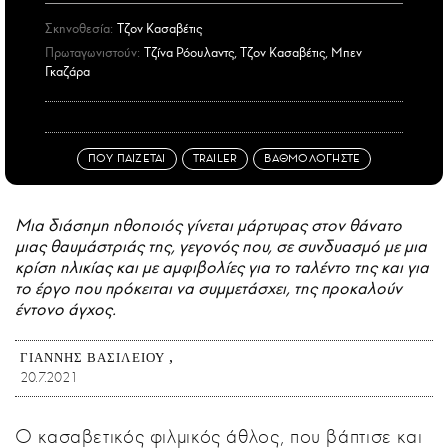
Σκηνοθεσία:
Τζον Κασαβέτις
Πρωταγωνιστούν:
Τζίνα Ρόουλαντς, Τζον Κασαβέτις, Μπεν
Γκαζάρα
ΠΟΥ ΠΑΙΖΕΤΑΙ
TRAILER
ΒΑΘΜΟΛΟΓΗΣΤΕ
Μια διάσημη ηθοποιός γίνεται μάρτυρας στον θάνατο
μιας θαυμάστριάς της, γεγονός που, σε συνδυασμό με μια
κρίση ηλικίας και με αμφιβολίες για το ταλέντο της και για
το έργο που πρόκειται να συμμετάσχει, της προκαλούν
έντονο άγχος.
ΓΙΆΝΝΗΣ ΒΑΣΙΛΕΊΟΥ
20.7.2021
Ο κασαβετικός φιλμικός άθλος, που βάπτισε και