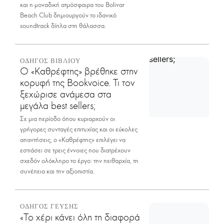
και η μοναδική ατμόσφαιρα του Bolivar
Beach Club δημιουργούν το ιδανικό
soundtrack δίπλα στη θάλασσα.
ΟΔΗΓΟΣ ΒΙΒΛΙΟΥ
Ο «Καθρέφτης» βρέθηκε στην
κορυφή της Bookvoice. Τι τον
ξεχώρισε ανάμεσα στα
μεγάλα best sellers;
Σε μια περίοδο όπου κυριαρχούν οι
γρήγορες συνταγές επιτυχίας και οι εύκολες
απαντήσεις, ο «Καθρέφτης» επιλέγει να
εστιάσει σε τρεις έννοιες που διατρέχουν
σχεδόν ολόκληρο το έργο: την πειθαρχία, τη
συνέπεια και την αξιοπιστία.
ΟΔΗΓΟΣ ΓΕΥΣΗΣ
«Το χέρι κάνει όλη τη διαφορά