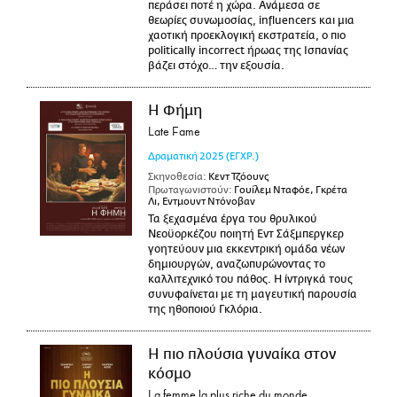
περάσει ποτέ η χώρα. Ανάμεσα σε
θεωρίες συνωμοσίας, influencers και μια
χαοτική προεκλογική εκστρατεία, ο πιο
politically incorrect ήρωας της Ισπανίας
βάζει στόχο… την εξουσία.
Η Φήμη
Late Fame
Δραματική
2025
(ΕΓΧΡ.)
Σκηνοθεσία:
Κεντ Τζόουνς
Πρωταγωνιστούν:
Γουίλεμ Νταφόε, Γκρέτα
Λι, Εντμουντ Ντόνοβαν
Τα ξεχασμένα έργα του θρυλικού
Νεοϋορκέζου ποιητή Εντ Σάξμπεργκερ
γοητεύουν μια εκκεντρική ομάδα νέων
δημιουργών, αναζωπυρώνοντας το
καλλιτεχνικό του πάθος. Η ίντριγκά τους
συνυφαίνεται με τη μαγευτική παρουσία
της ηθοποιού Γκλόρια.
Η πιο πλούσια γυναίκα στον
κόσμο
La femme la plus riche du monde