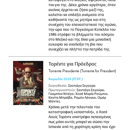
καταφύγει στο Μεξικό, αφήνοντας πίσω
τον γιο της. Δέκα χρόνια αργότερα, όταν
εκείνος έρχεται να ζήσει μαζί της,
καλείται να επιλέξει ανάμεσα στα
καθήκοντά της ως μητέρα και στη
συνέχιση του επαναστατικού της αγώνα,
την ώρα που το Παγκόσμιο Κύπελλο του
1986 στρέφει τα βλέμματα του κόσμου
στο Μεξικό και της δίνει μια μοναδική
ευκαιρία να αναδείξει τη βία που
συνεχίζει να πλήττει την πατρίδα της.
Τορέντε για Πρόεδρος
Torrente Presidente (Torrente for President)
Κωμωδία
2026
(ΕΓΧΡ.)
Σκηνοθεσία:
Σαντιάγο Σεγούρα
Πρωταγωνιστούν:
Σαντιάγο Σεγούρα,
Γκαμπίνο Ντιέγο, Χοσέ Μαρία Ρούμπιο,
Κανίτα Μπράβα, Ραμόν Λάνγκα, Ομάρ
Μόντες
Χρόνια μετά την τελευταία του
καταστροφική «αποστολή», ο Χοσέ
Λουίς Τορέντε επιστρέφει πεπεισμένος
πως μόνο αυτός μπορεί να σώσει την
Ισπανία από τη χειρότερη κρίση που έχει