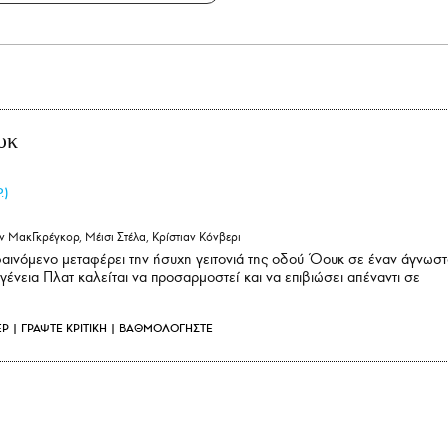
υκ
.)
ν ΜακΓκρέγκορ, Μέισι Στέλα, Κρίστιαν Κόνβερι
αινόμενο μεταφέρει την ήσυχη γειτονιά της οδού Όουκ σε έναν άγνωσ
ογένεια Πλατ καλείται να προσαρμοστεί και να επιβιώσει απέναντι σε
ΕΡ
|
ΓΡΑΨΤΕ ΚΡΙΤΙΚΗ
|
ΒΑΘΜΟΛΟΓΗΣΤΕ