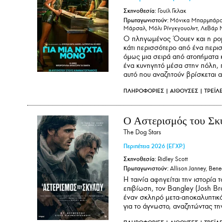
Σκηνοθεσία:
Γουίλ Γκλακ
Πρωταγωνιστούν:
Μόνικα Μπαρμπάρο,Κ
Μάρσαλ, Μόλι Ρίνγκγουολντ, ΛεΒάρ 
Ο πληγωμένος Όουεν και η ρομα
κάτι περισσότερο από ένα περισ
όμως μια σειρά από ατοπήματα κ
ένα κυνηγητό μέσα στην πόλη, π
αυτό που αναζητούν βρίσκεται 
ΠΛΗΡΟΦΟΡΙΕΣ
|
ΑΙΘΟΥΣΕΣ
|
ΤΡΕΪΛ
Ο Αστερισμός του Σκ
The Dog Stars
Περιπέτεια
2026
(ΕΓΧΡ.)
Σκηνοθεσία:
Ridley Scott
Πρωταγωνιστούν:
Allison Janney, Bene
Η ταινία αφηγείται την ιστορία 
επιβίωση, τον Bangley (Josh Br
έναν σκληρό μετα-αποκαλυπτικό
για το άγνωστο, αναζητώντας τη