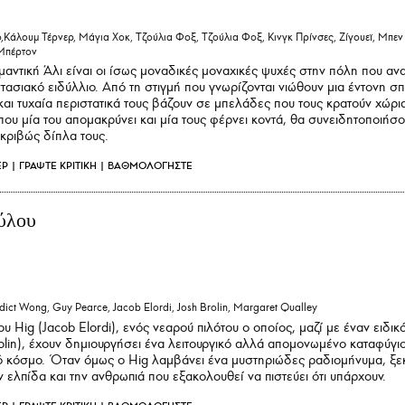
άλουμ Τέρνερ, Μάγια Χοκ, Τζούλια Φοξ, Τζούλια Φοξ, Κινγκ Πρίνσες, Ζίγουεϊ, Μπεν
Μπέρτον
ντική Άλι είναι οι ίσως μοναδικές μοναχικές ψυχές στην πόλη που αν
τασιακό ειδύλλιο. Από τη στιγμή που γνωρίζονται νιώθουν μια έντονη σπ
αι τυχαία περιστατικά τους βάζουν σε μπελάδες που τους κρατούν χώρι
ου μία του απομακρύνει και μία τους φέρνει κοντά, θα συνειδητοποιήσο
ακριβώς δίπλα τους.
ΕΡ
|
ΓΡΑΨΤΕ ΚΡΙΤΙΚΗ
|
ΒΑΘΜΟΛΟΓΗΣΤΕ
ύλου
dict Wong, Guy Pearce, Jacob Elordi, Josh Brolin, Margaret Qualley
του Hig (Jacob Elordi), ενός νεαρού πιλότου ο οποίος, μαζί με έναν ειδικ
olin), έχουν δημιουργήσει ένα λειτουργικό αλλά απομονωμένο καταφύγι
 κόσμο. Όταν όμως ο Hig λαμβάνει ένα μυστηριώδες ραδιομήνυμα, ξεκ
ν ελπίδα και την ανθρωπιά που εξακολουθεί να πιστεύει ότι υπάρχουν.