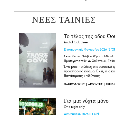
ΝΕΕΣ ΤΑΙΝΙΕΣ
Το τέλος της οδου Όο
End of Oak Street
Επιστημονικής Φαντασίας
2026
(ΕΓΧΡ
Σκηνοθεσία:
Ντέιβιντ Ρόμπερτ Μίτσελ
Πρωταγωνιστούν:
Αν Χάθαγουεϊ, Γιούα
Ένα μυστηριώδες υπερφυσικό φ
προϊστορικό κόσμο. Εκεί, η οικ
θανάσιμους κινδύνους.
ΠΛΗΡΟΦΟΡΙΕΣ
|
ΑΙΘΟΥΣΕΣ
|
ΤΡΕΪΛ
Για μια νύχτα μόνο
One night only
Αισθηματική
2026
(ΕΓΧΡ.)