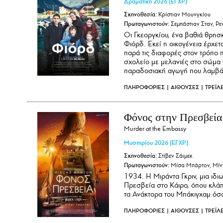
Δραματική
2026
(ΕΓΧΡ.)
Σκηνοθεσία:
Κρίστιαν Μουνγκίου
Πρωταγωνιστούν:
Σεμπάστιαν Σταν, Ρε
Οι Γκεοργκίου, ένα βαθιά θρησ
Φιόρδ. Εκεί η οικογένεια έρχετα
παρά τις διαφορές στον τρόπο 
σχολείο με μελανιές στο σώμα τη
παραδοσιακή αγωγή που λαμβάνο
ΠΛΗΡΟΦΟΡΙΕΣ
|
ΑΙΘΟΥΣΕΣ
|
ΤΡΕΪΛ
Φόνος στην Πρεσβεία
Murder at the Embassy
Μυστηρίου
2026
(ΕΓΧΡ.)
Σκηνοθεσία:
Στίβεν Σάιμεκ
Πρωταγωνιστούν:
Μίσα Μπάρτον, Μίντ
1934. Η Μιράντα Γκριν, μια ιδι
Πρεσβεία στο Κάιρο, όπου κλά
τα Ανάκτορα του Μπάκιγχαμ όσο
ΠΛΗΡΟΦΟΡΙΕΣ
|
ΑΙΘΟΥΣΕΣ
|
ΤΡΕΪΛ