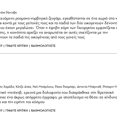
νάτε Ράινσβε
κευόμενο ρουμανο-νορβηγικό ζευγάρι, εγκαθίστανται σε ένα χωριό στα 
ι κοντά με τους γείτονές τους και τα παιδιά των δύο οικογενειών δένοντα
που έχουν μεγαλώσει. Όταν η έφηβη κόρη των Γκεοργκίου εμφανίζεται 
ς, η κοινότητα αρχίζει να αναρωτιέται αν αυτές σχετίζονται με την
υν τα παιδιά της οικογένειας από τους γονείς τους.
ΕΡ
|
ΓΡΑΨΤΕ ΚΡΙΤΙΚΗ
|
ΒΑΘΜΟΛΟΓΗΣΤΕ
ο Χαμάδα, Κότζο Ατάα, Νελ Μπάρλοου, Ράχα Ραχμπάρι, Αντονία Μπέρναθ, Ρίτσαρντ Ν
ωτική ντετέκτιβ, ερευνά μια δολοφονία που διαπράχθηκε στη Βρετανική
πηκε ένα άκρως απόρρητο έγγραφο, με αποτέλεσμα να θέσει σε κίνδυν
 και την ειρήνη του κόσμου.
ΕΡ
|
ΓΡΑΨΤΕ ΚΡΙΤΙΚΗ
|
ΒΑΘΜΟΛΟΓΗΣΤΕ