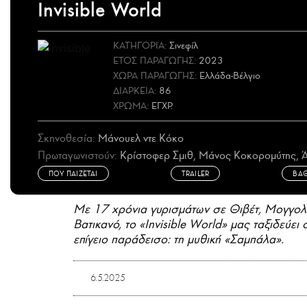
Invisible World
ΚΑΤΗΓΟΡΙΑ:
Σινεφίλ
ΕΤΟΣ
ΠΑΡΑΓΩΓΗΣ
:
2023
ΧΩΡΑ
ΠΑΡΑΓΩΓΗΣ
:
Ελλάδα-Βέλγιο
ΔΙΑΡΚΕΙΑ:
86
ΧΡΩΜΑ:
ΕΓΧΡ.
Σκηνοθεσία:
Μάνουελ ντε Κόκο
Πρωταγωνιστούν:
Κρίστοφερ Σμιθ, Μάνος Κοκορομύτης, 
ΠΟΥ ΠΑΙΖΕΤΑΙ
TRAILER
ΒΑ
Με 17 χρόνια γυρισμάτων σε Θιβέτ, Μογγολία
Βατικανό, το «Invisible World» μας ταξιδεύε
επίγειο παράδεισο: τη μυθική «Σαμπάλα».
6.5.2025