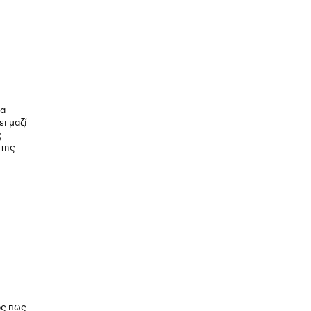
να
ει μαζί
ς
 της
ος πως