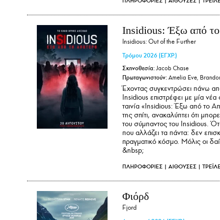
ΠΛΗΡΟΦΟΡΙΕΣ
|
ΑΙΘΟΥΣΕΣ
|
ΤΡΕΪΛ
Insidious: Έξω από τ
Insidious: Out of the Further
Τρόμου
2026
(ΕΓΧΡ.)
Σκηνοθεσία:
Jacob Chase
Πρωταγωνιστούν:
Amelia Eve, Brandon
Έχοντας συγκεντρώσει πάνω από
Insidious επιστρέφει με μία νέ
ταινία «Insidious: Έξω από το 
της σπίτι, ανακαλύπτει ότι μπο
του σύμπαντος του Insidious. Ότ
που αλλάζει τα πάντα: δεν επισ
πραγματικό κόσμο. Μόλις οι δαί
&nbsp;
ΠΛΗΡΟΦΟΡΙΕΣ
|
ΑΙΘΟΥΣΕΣ
|
ΤΡΕΪΛ
Φιόρδ
Fjord