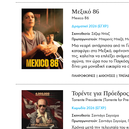
Μεξικό 86
Mexico 86
Δραματική
2026
(ΕΓΧΡ.)
Σκηνοθεσία:
Σέζαρ Ντίαζ
Πρωταγωνιστούν:
Μπερενίς Μπεζό, Μα
Μια νεαρή αντάρτισσα από τη Γο
καταφύγει στο Μεξικό, αφήνοντα
της, καλείται να επιλέξει ανάμ
αγώνα, την ώρα που το Παγκόσμ
δίνει μια μοναδική ευκαιρία να 
ΠΛΗΡΟΦΟΡΙΕΣ
|
ΑΙΘΟΥΣΕΣ
|
ΤΡΕΪΛ
Τορέντε για Πρόεδρος
Torrente Presidente (Torrente for Pre
Κωμωδία
2026
(ΕΓΧΡ.)
Σκηνοθεσία:
Σαντιάγο Σεγούρα
Πρωταγωνιστούν:
Σαντιάγο Σεγούρα, 
Χρόνια μετά την τελευταία του