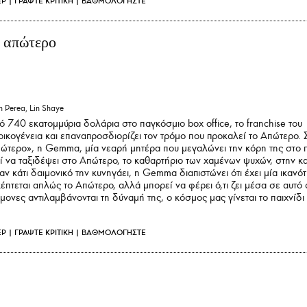
ΕΡ
|
ΓΡΑΨΤΕ ΚΡΙΤΙΚΗ
|
ΒΑΘΜΟΛΟΓΗΣΤΕ
ο απώτερο
 Perea, Lin Shaye
 740 εκατομμύρια δολάρια στο παγκόσμιο box office, το franchise του
α οικογένεια και επαναπροσδιορίζει τον τρόμο που προκαλεί το Απώτερο. 
Απώτερο», η Gemma, μία νεαρή μητέρα που μεγαλώνει την κόρη της στο 
ρεί να ταξιδέψει στο Απώτερο, το καθαρτήριο των χαμένων ψυχών, στην κ
αν κάτι δαιμονικό την κυνηγάει, η Gemma διαπιστώνει ότι έχει μία ικανό
κέπτεται απλώς το Απώτερο, αλλά μπορεί να φέρει ό,τι ζει μέσα σε αυτό
μονες αντιλαμβάνονται τη δύναμή της, ο κόσμος μας γίνεται το παιχνίδι 
ΕΡ
|
ΓΡΑΨΤΕ ΚΡΙΤΙΚΗ
|
ΒΑΘΜΟΛΟΓΗΣΤΕ