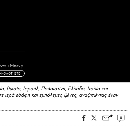
Άνταμ Μπεχρ
ΘΜΟΛΟΓΗΣΤΕ
, Ρωσία, Ισραήλ, Παλαιστίνη, Ελλάδα, Ιταλία και
ι σε ιερά εδάφη και εμπόλεμες ζώνες, αναζητώντας έναν
0