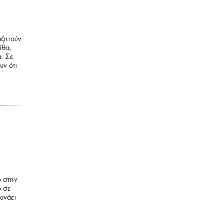
αζητούν
ίθα,
α. Σε
υν ότι
ό στην
ο σε
ινάει