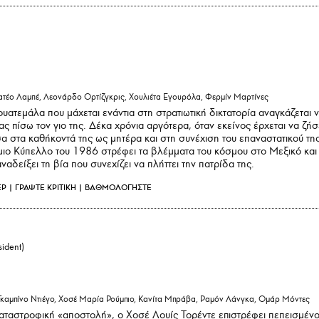
τέο Λαμπέ, Λεονάρδο Ορτίζγκρις, Χουλιέτα Εγουρόλα, Φερμίν Μαρτίνες
υατεμάλα που μάχεται ενάντια στη στρατιωτική δικτατορία αναγκάζεται 
ς πίσω τον γιο της. Δέκα χρόνια αργότερα, όταν εκείνος έρχεται να ζήσ
εσα στα καθήκοντά της ως μητέρα και στη συνέχιση του επαναστατικού τη
ιο Κύπελλο του 1986 στρέφει τα βλέμματα του κόσμου στο Μεξικό και
αναδείξει τη βία που συνεχίζει να πλήττει την πατρίδα της.
ΕΡ
|
ΓΡΑΨΤΕ ΚΡΙΤΙΚΗ
|
ΒΑΘΜΟΛΟΓΗΣΤΕ
sident)
Γκαμπίνο Ντιέγο, Χοσέ Μαρία Ρούμπιο, Κανίτα Μπράβα, Ραμόν Λάνγκα, Ομάρ Μόντες
 καταστροφική «αποστολή», ο Χοσέ Λουίς Τορέντε επιστρέφει πεπεισμέν