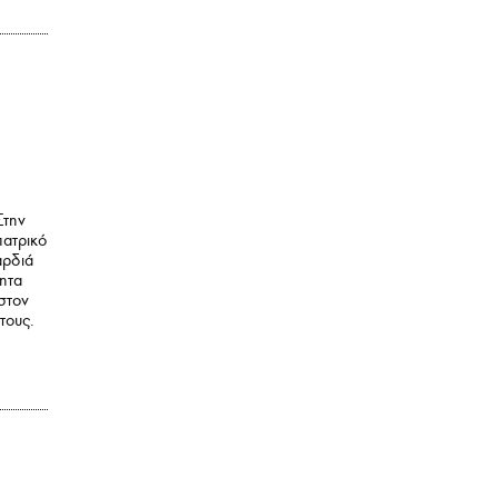
Στην
πατρικό
αρδιά
τητα
 στον
τους.