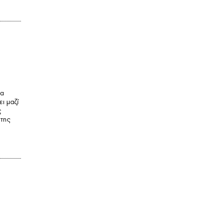
να
ει μαζί
ς
 της