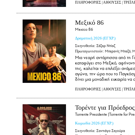
ΠΛΗΡΟΦΟΡΙΕΣ
|
ΑΙΘΟΥΣΕΣ
|
ΤΡΕΪΛ
Μεξικό 86
Mexico 86
Δραματική
2026
(ΕΓΧΡ.)
Σκηνοθεσία:
Σέζαρ Ντίαζ
Πρωταγωνιστούν:
Μπερενίς Μπεζό, Μ
Μια νεαρή αντάρτισσα από τη Γο
καταφύγει στο Μεξικό, αφήνοντα
της, καλείται να επιλέξει ανάμ
αγώνα, την ώρα που το Παγκόσμ
δίνει μια μοναδική ευκαιρία να 
ΠΛΗΡΟΦΟΡΙΕΣ
|
ΑΙΘΟΥΣΕΣ
|
ΤΡΕΪΛ
Τορέντε για Πρόεδρος
Torrente Presidente (Torrente for Pre
Κωμωδία
2026
(ΕΓΧΡ.)
Σκηνοθεσία:
Σαντιάγο Σεγούρα