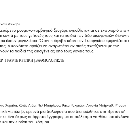
ενάτε Ράινσβε
κευόμενο ρουμανο-νορβηγικό ζευγάρι, εγκαθίστανται σε ένα χωριό στα 
ι κοντά με τους γείτονές τους και τα παιδιά των δύο οικογενειών δένοντα
που έχουν μεγαλώσει. Όταν η έφηβη κόρη των Γκεοργκίου εμφανίζεται 
ς, η κοινότητα αρχίζει να αναρωτιέται αν αυτές σχετίζονται με την
υν τα παιδιά της οικογένειας από τους γονείς τους.
ΕΡ
|
ΓΡΑΨΤΕ ΚΡΙΤΙΚΗ
|
ΒΑΘΜΟΛΟΓΗΣΤΕ
το Χαμάδα, Κότζο Ατάα, Νελ Μπάρλοου, Ράχα Ραχμπάρι, Αντονία Μπέρναθ, Ρίτσαρντ 
ωτική ντετέκτιβ, ερευνά μια δολοφονία που διαπράχθηκε στη Βρετανική
πηκε ένα άκρως απόρρητο έγγραφο, με αποτέλεσμα να θέσει σε κίνδυν
 και την ειρήνη του κόσμου.