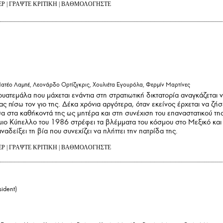
ΕΡ
|
ΓΡΑΨΤΕ ΚΡΙΤΙΚΗ
|
ΒΑΘΜΟΛΟΓΗΣΤΕ
ατέο Λαμπέ, Λεονάρδο Ορτίζγκρις, Χουλιέτα Εγουρόλα, Φερμίν Μαρτίνες
υατεμάλα που μάχεται ενάντια στη στρατιωτική δικτατορία αναγκάζεται 
ς πίσω τον γιο της. Δέκα χρόνια αργότερα, όταν εκείνος έρχεται να ζήσ
εσα στα καθήκοντά της ως μητέρα και στη συνέχιση του επαναστατικού τη
ιο Κύπελλο του 1986 στρέφει τα βλέμματα του κόσμου στο Μεξικό και
αναδείξει τη βία που συνεχίζει να πλήττει την πατρίδα της.
ΕΡ
|
ΓΡΑΨΤΕ ΚΡΙΤΙΚΗ
|
ΒΑΘΜΟΛΟΓΗΣΤΕ
sident)