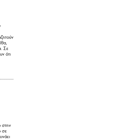
ν
αζητούν
ίθα,
α. Σε
υν ότι
ό στην
ο σε
ινάει