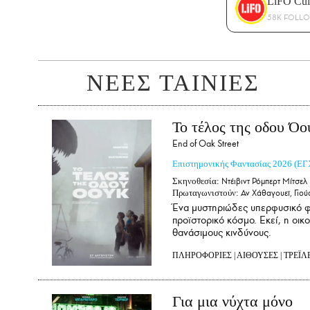
LiFO Cul
58K FOLL
ΝΕΕΣ ΤΑΙΝΙΕΣ
Το τέλος της οδου Όο
End of Oak Street
Επιστημονικής Φαντασίας
2026
(ΕΓ
Σκηνοθεσία:
Ντέιβιντ Ρόμπερτ Μίτσελ
Πρωταγωνιστούν:
Αν Χάθαγουεϊ, Γιού
Ένα μυστηριώδες υπερφυσικό φ
προϊστορικό κόσμο. Εκεί, η οικ
θανάσιμους κινδύνους.
ΠΛΗΡΟΦΟΡΙΕΣ
|
ΑΙΘΟΥΣΕΣ
|
ΤΡΕΪΛ
Για μια νύχτα μόνο