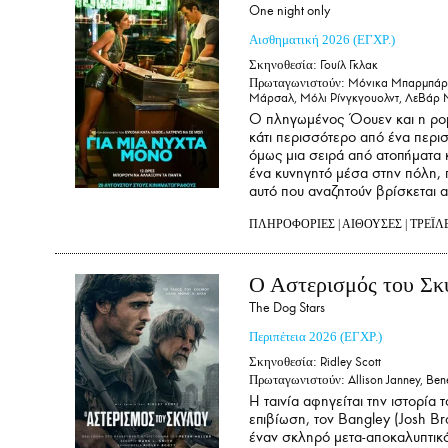
One night only
Αισθηματική
2026
(ΕΓΧΡ.)
Σκηνοθεσία:
Γουίλ Γκλακ
Πρωταγωνιστούν:
Μόνικα Μπαρμπάρο,Κ
Μάρσαλ, Μόλι Ρίνγκγουολντ, ΛεΒάρ 
Ο πληγωμένος Όουεν και η ρομα
κάτι περισσότερο από ένα περισ
όμως μια σειρά από ατοπήματα κ
ένα κυνηγητό μέσα στην πόλη, π
αυτό που αναζητούν βρίσκεται 
ΠΛΗΡΟΦΟΡΙΕΣ
|
ΑΙΘΟΥΣΕΣ
|
ΤΡΕΪΛ
Ο Αστερισμός του Σκ
The Dog Stars
Περιπέτεια
2026
(ΕΓΧΡ.)
Σκηνοθεσία:
Ridley Scott
Πρωταγωνιστούν:
Allison Janney, Ben
Η ταινία αφηγείται την ιστορία 
επιβίωση, τον Bangley (Josh Br
έναν σκληρό μετα-αποκαλυπτικό