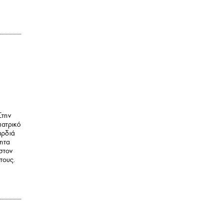
Στην
πατρικό
αρδιά
τητα
 στον
τους.