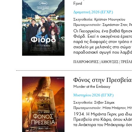
Fjord
Δραματική
2026
(ΕΓΧΡ.)
Σκηνοθεσία:
Κρίστιαν Μουνγκίου
Πρωταγωνιστούν:
Σεμπάστιαν Σταν, Ρ
Οι Γκεοργκίου, ένα βαθιά θρησ
Φιόρδ. Εκεί η οικογένεια έρχετα
παρά τις διαφορές στον τρόπο 
σχολείο με μελανιές στο σώμα τη
παραδοσιακή αγωγή που λαμβάνο
ΠΛΗΡΟΦΟΡΙΕΣ
|
ΑΙΘΟΥΣΕΣ
|
ΤΡΕΪΛ
Φόνος στην Πρεσβεία
Murder at the Embassy
Μυστηρίου
2026
(ΕΓΧΡ.)
Σκηνοθεσία:
Στίβεν Σάιμεκ
Πρωταγωνιστούν:
Μίσα Μπάρτον, Μίν
1934. Η Μιράντα Γκριν, μια ιδι
Πρεσβεία στο Κάιρο, όπου κλά
τα Ανάκτορα του Μπάκιγχαμ όσο