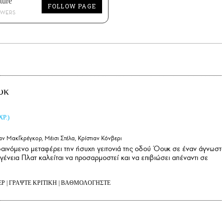
ture
FOLLOW PAGE
OWERS
υκ
ΧΡ.)
αν ΜακΓκρέγκορ, Μέισι Στέλα, Κρίστιαν Κόνβερι
αινόμενο μεταφέρει την ήσυχη γειτονιά της οδού Όουκ σε έναν άγνωσ
ογένεια Πλατ καλείται να προσαρμοστεί και να επιβιώσει απέναντι σε
ΕΡ
|
ΓΡΑΨΤΕ ΚΡΙΤΙΚΗ
|
ΒΑΘΜΟΛΟΓΗΣΤΕ