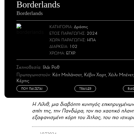
Borderlands
Borderlands
ΚΑΤΗΓΟΡΙΑ:
Δράσης
ΕΤΟΣ
ΠΑΡΑΓΩΓΗΣ
:
2024
ΧΩΡΑ
ΠΑΡΑΓΩΓΗΣ
:
ΗΠΑ
ΔΙΑΡΚΕΙΑ:
102
ΧΡΩΜΑ:
ΕΓΧΡ.
Σκηνοθεσία:
Ιλάι Ροθ
Πρωταγωνιστούν:
Κέιτ Μπλάνσετ, Κέβιν Χαρτ, Χέιλι Μπένετ,
Κέρτις
ΠΟΥ ΠΑΙΖΕΤΑΙ
TRAILER
ΒΑ
Η Λίλιθ, μια διαβόητη κυνηγός επικηρυγμένω
σπίτι της, την Πανδώρα, τον πιο χαοτικό πλαν
εξαφανισμένη κόρη του Άτλας, του πιο ισχυ