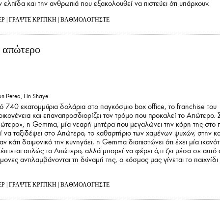
ν ελπίδα και την ανθρωπιά που εξακολουθεί να πιστεύει ότι υπάρχουν.
ΕΡ
|
ΓΡΑΨΤΕ ΚΡΙΤΙΚΗ
|
ΒΑΘΜΟΛΟΓΗΣΤΕ
ο απώτερο
n Perea, Lin Shaye
 740 εκατομμύρια δολάρια στο παγκόσμιο box office, το franchise του
α οικογένεια και επαναπροσδιορίζει τον τρόμο που προκαλεί το Απώτερο. 
Απώτερο», η Gemma, μία νεαρή μητέρα που μεγαλώνει την κόρη της στο 
ρεί να ταξιδέψει στο Απώτερο, το καθαρτήριο των χαμένων ψυχών, στην κ
αν κάτι δαιμονικό την κυνηγάει, η Gemma διαπιστώνει ότι έχει μία ικανό
κέπτεται απλώς το Απώτερο, αλλά μπορεί να φέρει ό,τι ζει μέσα σε αυτό
μονες αντιλαμβάνονται τη δύναμή της, ο κόσμος μας γίνεται το παιχνίδι 
ΕΡ
|
ΓΡΑΨΤΕ ΚΡΙΤΙΚΗ
|
ΒΑΘΜΟΛΟΓΗΣΤΕ