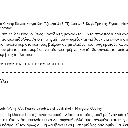
άλουμ Τέρνερ, Μάγια Χοκ, Τζούλια Φοξ, Τζούλια Φοξ, Κινγκ Πρίνσες, Ζίγουεϊ, Μπε
Μπέρτον
ντική Άλι είναι οι ίσως μοναδικές μοναχικές ψυχές στην πόλη που αν
τασιακό ειδύλλιο. Από τη στιγμή που γνωρίζονται νιώθουν μια έντονη σπ
αι τυχαία περιστατικά τους βάζουν σε μπελάδες που τους κρατούν χώρι
ου μία του απομακρύνει και μία τους φέρνει κοντά, θα συνειδητοποιήσο
ακριβώς δίπλα τους.
ΕΡ
|
ΓΡΑΨΤΕ ΚΡΙΤΙΚΗ
|
ΒΑΘΜΟΛΟΓΗΣΤΕ
ύλου
edict Wong, Guy Pearce, Jacob Elordi, Josh Brolin, Margaret Qualley
του Hig (Jacob Elordi), ενός νεαρού πιλότου ο οποίος, μαζί με έναν ειδικ
olin), έχουν δημιουργήσει ένα λειτουργικό αλλά απομονωμένο καταφύγι
 κόσμο. Όταν όμως ο Hig λαμβάνει ένα μυστηριώδες ραδιομήνυμα, ξεκ