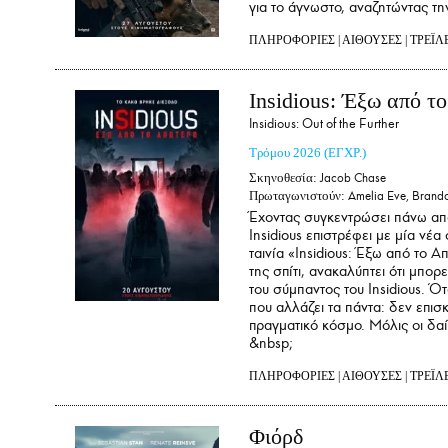
για το άγνωστο, αναζητώντας τη
ΠΛΗΡΟΦΟΡΙΕΣ
|
ΑΙΘΟΥΣΕΣ
|
ΤΡΕΪΛ
Insidious: Έξω από τ
Insidious: Out of the Further
Τρόμου
2026
(ΕΓΧΡ.)
Σκηνοθεσία:
Jacob Chase
Πρωταγωνιστούν:
Amelia Eve, Brando
Έχοντας συγκεντρώσει πάνω από
Insidious επιστρέφει με μία νέ
ταινία «Insidious: Έξω από το 
της σπίτι, ανακαλύπτει ότι μπο
του σύμπαντος του Insidious. Ότ
που αλλάζει τα πάντα: δεν επισ
πραγματικό κόσμο. Μόλις οι δαί
&nbsp;
ΠΛΗΡΟΦΟΡΙΕΣ
|
ΑΙΘΟΥΣΕΣ
|
ΤΡΕΪΛ
Φιόρδ