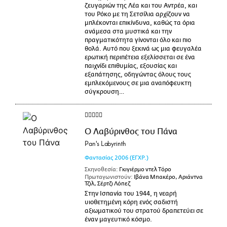
ζευγαριών της Λέα και του Αντρέα, και
του Ρόκο με τη Σετσίλια αρχίζουν να
μπλέκονται επικίνδυνα, καθώς τα όρια
ανάμεσα στα μυστικά και την
πραγματικότητα γίνονται όλο και πιο
θολά. Αυτό που ξεκινά ως μια φευγαλέα
ερωτική περιπέτεια εξελίσσεται σε ένα
παιχνίδι επιθυμίας, εξουσίας και
εξαπάτησης, οδηγώντας όλους τους
εμπλεκόμενους σε μια αναπόφευκτη
σύγκρουση…
Ο Λαβύρινθος του Πάνα
Pan's Labyrinth
Φαντασίας
2006
(ΕΓΧΡ.)
Σκηνοθεσία:
Γκιγιέρμο ντελ Τόρο
Πρωταγωνιστούν:
Ιβάνα Μπακέρο, Αριάντνα
Τζιλ, Σέρτζι Λόπεζ
Στην Ισπανία του 1944, η νεαρή
υιοθετημένη κόρη ενός σαδιστή
αξιωματικού του στρατού δραπετεύει σε
έναν μαγευτικό κόσμο.