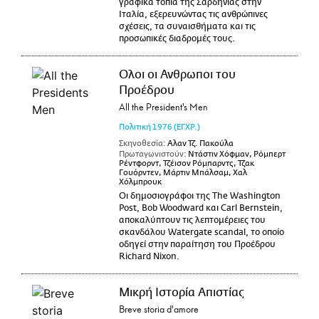
γραφικά τοπία της Σαρδηνίας στην
Ιταλία, εξερευνώντας τις ανθρώπινες
σχέσεις, τα συναισθήματα και τις
προσωπικές διαδρομές τους.
Ολοι οι Ανθρωποι του
Προέδρου
All the President's Men
Πολιτική
1976
(ΕΓΧΡ.)
Σκηνοθεσία:
Αλαν Τζ. Πακούλα
Πρωταγωνιστούν:
Ντάστιν Χόφμαν, Ρόμπερτ
Ρέντφορντ, Τζέισον Ρόμπαρντς, Τζακ
Γουόρντεν, Μάρτιν Μπάλσαμ, Χαλ
Χόλμπρουκ
Οι δημοσιογράφοι της The Washington
Post, Bob Woodward και Carl Bernstein,
αποκαλύπτουν τις λεπτομέρειες του
σκανδάλου Watergate scandal, το οποίο
οδηγεί στην παραίτηση του Προέδρου
Richard Nixon.
Μικρή Ιστορία Απιστίας
Breve storia d'amore