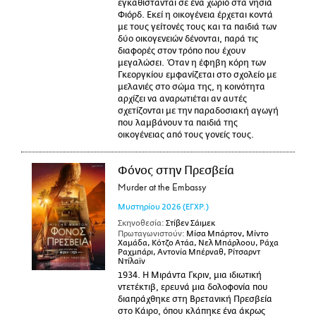
εγκαθίστανται σε ένα χωριό στα νησιά
Φιόρδ. Εκεί η οικογένεια έρχεται κοντά
με τους γείτονές τους και τα παιδιά των
δύο οικογενειών δένονται, παρά τις
διαφορές στον τρόπο που έχουν
μεγαλώσει. Όταν η έφηβη κόρη των
Γκεοργκίου εμφανίζεται στο σχολείο με
μελανιές στο σώμα της, η κοινότητα
αρχίζει να αναρωτιέται αν αυτές
σχετίζονται με την παραδοσιακή αγωγή
που λαμβάνουν τα παιδιά της
οικογένειας από τους γονείς τους.
Φόνος στην Πρεσβεία
Murder at the Embassy
Μυστηρίου
2026
(ΕΓΧΡ.)
Σκηνοθεσία:
Στίβεν Σάιμεκ
Πρωταγωνιστούν:
Μίσα Μπάρτον, Μίντο
Χαμάδα, Κότζο Ατάα, Νελ Μπάρλοου, Ράχα
Ραχμπάρι, Αντονία Μπέρναθ, Ρίτσαρντ
Ντίλαϊν
1934. Η Μιράντα Γκριν, μια ιδιωτική
ντετέκτιβ, ερευνά μια δολοφονία που
διαπράχθηκε στη Βρετανική Πρεσβεία
στο Κάιρο, όπου κλάπηκε ένα άκρως