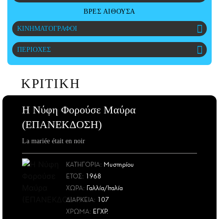
CITY GUIDE
ΒΡΕΣ ΑΙΘΟΥΣΑ
ΑΜΠΑ
ΚΙΝΗΜΑΤΟΓΡΑΦΟΙ
PRINT
ΠΕΡΙΟΧΕΣ
ΚΡΙΤΙΚΗ
Η Νύφη Φορούσε Μαύρα
(ΕΠΑΝΕΚΔΟΣΗ)
La mariée était en noir
ΚΑΤΗΓΟΡΙΑ:
Μυστηρίου
ΕΤΟΣ
:
1968
ΧΩΡΑ
:
Γαλλία/Ιταλία
ΔΙΑΡΚΕΙΑ:
107
ΧΡΩΜΑ:
ΕΓΧΡ.