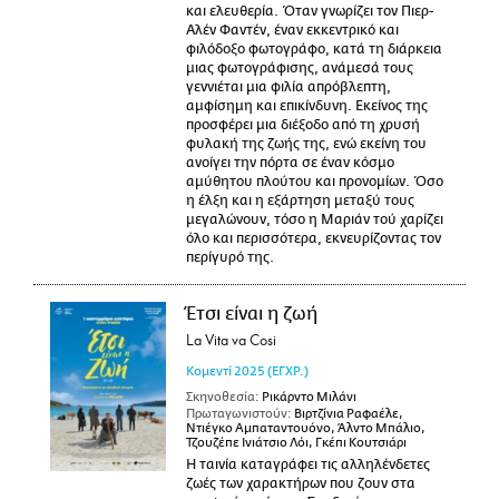
και ελευθερία. Όταν γνωρίζει τον Πιερ-
Αλέν Φαντέν, έναν εκκεντρικό και
φιλόδοξο φωτογράφο, κατά τη διάρκεια
μιας φωτογράφισης, ανάμεσά τους
γεννιέται μια φιλία απρόβλεπτη,
αμφίσημη και επικίνδυνη. Εκείνος της
προσφέρει μια διέξοδο από τη χρυσή
φυλακή της ζωής της, ενώ εκείνη του
ανοίγει την πόρτα σε έναν κόσμο
αμύθητου πλούτου και προνομίων. Όσο
η έλξη και η εξάρτηση μεταξύ τους
μεγαλώνουν, τόσο η Μαριάν τού χαρίζει
όλο και περισσότερα, εκνευρίζοντας τον
περίγυρό της.
Έτσι είναι η ζωή
La Vita va Cosi
Κομεντί
2025
(ΕΓΧΡ.)
Σκηνοθεσία:
Ρικάρντο Μιλάνι
Πρωταγωνιστούν:
Βιρτζίνια Ραφαέλε,
Ντιέγκο Αμπαταντουόνο, Άλντο Μπάλιο,
Τζουζέπε Ινιάτσιο Λόι, Γκέπι Κουτσιάρι
Η ταινία καταγράφει τις αλληλένδετες
ζωές των χαρακτήρων που ζουν στα