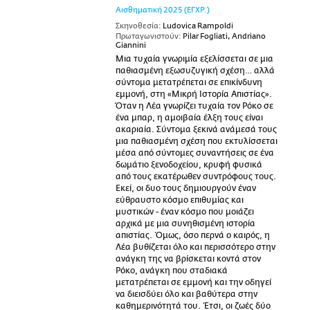
Αισθηματική
2025
(ΕΓΧΡ.)
Σκηνοθεσία:
Ludovica Rampoldi
Πρωταγωνιστούν:
Pilar Fogliati, Andriano
Giannini
Μια τυχαία γνωριμία εξελίσσεται σε μια
παθιασμένη εξωσυζυγική σχέση… αλλά
σύντομα μετατρέπεται σε επικίνδυνη
εμμονή, στη «Μικρή Ιστορία Απιστίας».
Όταν η Λέα γνωρίζει τυχαία τον Ρόκο σε
ένα μπαρ, η αμοιβαία έλξη τους είναι
ακαριαία. Σύντομα ξεκινά ανάμεσά τους
μια παθιασμένη σχέση που εκτυλίσσεται
μέσα από σύντομες συναντήσεις σε ένα
δωμάτιο ξενοδοχείου, κρυφή φυσικά
από τους εκατέρωθεν συντρόφους τους.
Εκεί, οι δυο τους δημιουργούν έναν
εύθραυστο κόσμο επιθυμίας και
μυστικών - έναν κόσμο που μοιάζει
αρχικά με μια συνηθισμένη ιστορία
απιστίας. Όμως, όσο περνά ο καιρός, η
Λέα βυθίζεται όλο και περισσότερο στην
ανάγκη της να βρίσκεται κοντά στον
Ρόκο, ανάγκη που σταδιακά
μετατρέπεται σε εμμονή και την οδηγεί
να διεισδύει όλο και βαθύτερα στην
καθημερινότητά του. Έτσι, οι ζωές δύο