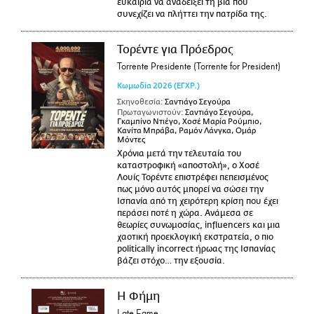
ευκαιρία να αναδείξει τη βία που
συνεχίζει να πλήττει την πατρίδα της.
Τορέντε για Πρόεδρος
Torrente Presidente (Torrente for President)
Κωμωδία
2026
(ΕΓΧΡ.)
Σκηνοθεσία:
Σαντιάγο Σεγούρα
Πρωταγωνιστούν:
Σαντιάγο Σεγούρα,
Γκαμπίνο Ντιέγο, Χοσέ Μαρία Ρούμπιο,
Κανίτα Μπράβα, Ραμόν Λάνγκα, Ομάρ
Μόντες
Χρόνια μετά την τελευταία του
καταστροφική «αποστολή», ο Χοσέ
Λουίς Τορέντε επιστρέφει πεπεισμένος
πως μόνο αυτός μπορεί να σώσει την
Ισπανία από τη χειρότερη κρίση που έχει
περάσει ποτέ η χώρα. Ανάμεσα σε
θεωρίες συνωμοσίας, influencers και μια
χαοτική προεκλογική εκστρατεία, ο πιο
politically incorrect ήρωας της Ισπανίας
βάζει στόχο… την εξουσία.
Η Φήμη
Late Fame