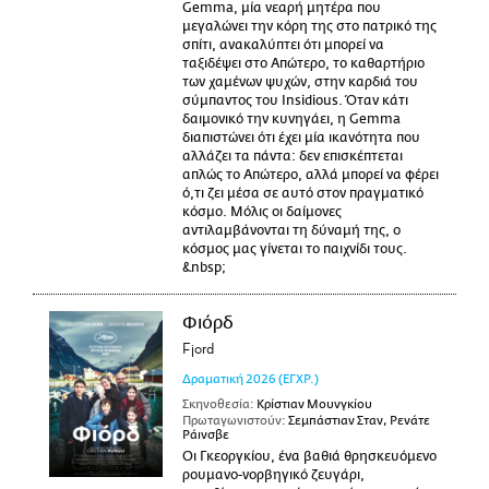
Gemma, μία νεαρή μητέρα που
μεγαλώνει την κόρη της στο πατρικό της
σπίτι, ανακαλύπτει ότι μπορεί να
ταξιδέψει στο Απώτερο, το καθαρτήριο
των χαμένων ψυχών, στην καρδιά του
σύμπαντος του Insidious. Όταν κάτι
δαιμονικό την κυνηγάει, η Gemma
διαπιστώνει ότι έχει μία ικανότητα που
αλλάζει τα πάντα: δεν επισκέπτεται
απλώς το Απώτερο, αλλά μπορεί να φέρει
ό,τι ζει μέσα σε αυτό στον πραγματικό
κόσμο. Μόλις οι δαίμονες
αντιλαμβάνονται τη δύναμή της, ο
κόσμος μας γίνεται το παιχνίδι τους.
&nbsp;
Φιόρδ
Fjord
Δραματική
2026
(ΕΓΧΡ.)
Σκηνοθεσία:
Κρίστιαν Μουνγκίου
Πρωταγωνιστούν:
Σεμπάστιαν Σταν, Ρενάτε
Ράινσβε
Οι Γκεοργκίου, ένα βαθιά θρησκευόμενο
ρουμανο-νορβηγικό ζευγάρι,