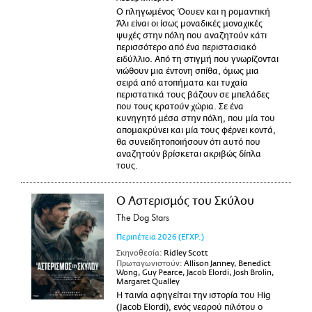
Ο πληγωμένος Όουεν και η ρομαντική
Άλι είναι οι ίσως μοναδικές μοναχικές
ψυχές στην πόλη που αναζητούν κάτι
περισσότερο από ένα περιστασιακό
ειδύλλιο. Από τη στιγμή που γνωρίζονται
νιώθουν μια έντονη σπίθα, όμως μια
σειρά από ατοπήματα και τυχαία
περιστατικά τους βάζουν σε μπελάδες
που τους κρατούν χώρια. Σε ένα
κυνηγητό μέσα στην πόλη, που μία του
απομακρύνει και μία τους φέρνει κοντά,
θα συνειδητοποιήσουν ότι αυτό που
αναζητούν βρίσκεται ακριβώς δίπλα
τους.
Ο Αστερισμός του Σκύλου
The Dog Stars
Περιπέτεια
2026
(ΕΓΧΡ.)
Σκηνοθεσία:
Ridley Scott
Πρωταγωνιστούν:
Allison Janney, Benedict
Wong, Guy Pearce, Jacob Elordi, Josh Brolin,
Margaret Qualley
Η ταινία αφηγείται την ιστορία του Hig
(Jacob Elordi), ενός νεαρού πιλότου ο