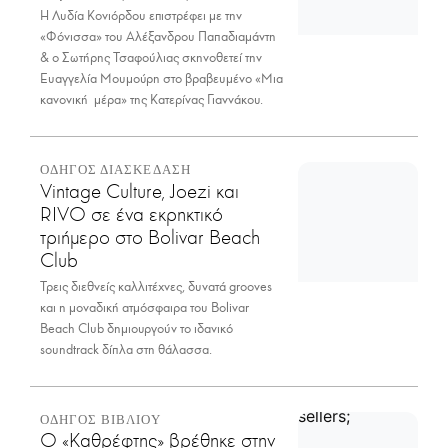
Η Λυδία Κονιόρδου επιστρέφει με την
«Φόνισσα» του Αλέξανδρου Παπαδιαμάντη
& ο Σωτήρης Τσαφούλιας σκηνοθετεί την
Ευαγγελία Μουμούρη στο βραβευμένο «Μια
κανονική μέρα» της Κατερίνας Γιαννάκου.
ΟΔΗΓΟΣ ΔΙΑΣΚΕΔΑΣΗ
Vintage Culture, Joezi και
RIVO σε ένα εκρηκτικό
τριήμερο στο Bolivar Beach
Club
Τρεις διεθνείς καλλιτέχνες, δυνατά grooves
και η μοναδική ατμόσφαιρα του Bolivar
Beach Club δημιουργούν το ιδανικό
soundtrack δίπλα στη θάλασσα.
ΟΔΗΓΟΣ ΒΙΒΛΙΟΥ
Ο «Καθρέφτης» βρέθηκε στην