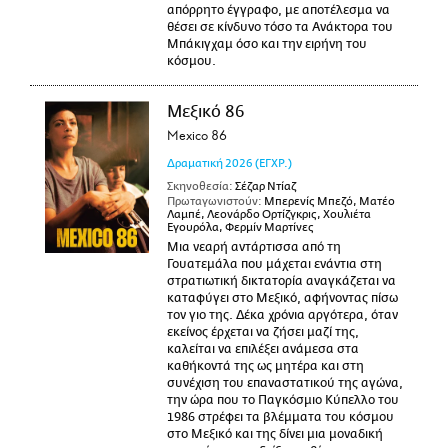
απόρρητο έγγραφο, με αποτέλεσμα να
θέσει σε κίνδυνο τόσο τα Ανάκτορα του
Μπάκιγχαμ όσο και την ειρήνη του
κόσμου.
Μεξικό 86
Mexico 86
Δραματική
2026
(ΕΓΧΡ.)
Σκηνοθεσία:
Σέζαρ Ντίαζ
Πρωταγωνιστούν:
Μπερενίς Μπεζό, Ματέο
Λαμπέ, Λεονάρδο Ορτίζγκρις, Χουλιέτα
Εγουρόλα, Φερμίν Μαρτίνες
Μια νεαρή αντάρτισσα από τη
Γουατεμάλα που μάχεται ενάντια στη
στρατιωτική δικτατορία αναγκάζεται να
καταφύγει στο Μεξικό, αφήνοντας πίσω
τον γιο της. Δέκα χρόνια αργότερα, όταν
εκείνος έρχεται να ζήσει μαζί της,
καλείται να επιλέξει ανάμεσα στα
καθήκοντά της ως μητέρα και στη
συνέχιση του επαναστατικού της αγώνα,
την ώρα που το Παγκόσμιο Κύπελλο του
1986 στρέφει τα βλέμματα του κόσμου
στο Μεξικό και της δίνει μια μοναδική