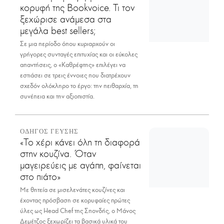
κορυφή της Bookvoice. Τι τον
ξεχώρισε ανάμεσα στα
μεγάλα best sellers;
Σε μια περίοδο όπου κυριαρχούν οι
γρήγορες συνταγές επιτυχίας και οι εύκολες
απαντήσεις, ο «Καθρέφτης» επιλέγει να
εστιάσει σε τρεις έννοιες που διατρέχουν
σχεδόν ολόκληρο το έργο: την πειθαρχία, τη
συνέπεια και την αξιοπιστία.
ΟΔΗΓΟΣ ΓΕΥΣΗΣ
«Το χέρι κάνει όλη τη διαφορά
στην κουζίνα. Όταν
μαγειρεύεις με αγάπη, φαίνεται
στο πιάτο»
Με θητεία σε μισελενάτες κουζίνες και
έχοντας πρόσβαση σε κορυφαίες πρώτες
ύλες ως Head Chef της Σπονδής, ο Μάνος
Δεμέτζος ξεχωρίζει τα βασικά υλικά του