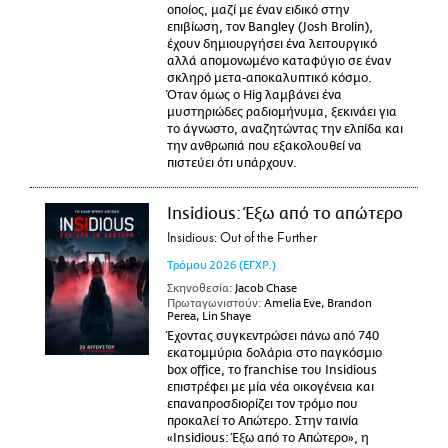
οποίος, μαζί με έναν ειδικό στην
επιβίωση, τον Bangley (Josh Brolin),
έχουν δημιουργήσει ένα λειτουργικό
αλλά απομονωμένο καταφύγιο σε έναν
σκληρό μετα-αποκαλυπτικό κόσμο.
Όταν όμως ο Hig λαμβάνει ένα
μυστηριώδες ραδιομήνυμα, ξεκινάει για
το άγνωστο, αναζητώντας την ελπίδα και
την ανθρωπιά που εξακολουθεί να
πιστεύει ότι υπάρχουν.
Insidious: Έξω από το απώτερο
Insidious: Out of the Further
Τρόμου
2026
(ΕΓΧΡ.)
Σκηνοθεσία:
Jacob Chase
Πρωταγωνιστούν:
Amelia Eve, Brandon
Perea, Lin Shaye
Έχοντας συγκεντρώσει πάνω από 740
εκατομμύρια δολάρια στο παγκόσμιο
box office, το franchise του Insidious
επιστρέφει με μία νέα οικογένεια και
επαναπροσδιορίζει τον τρόμο που
προκαλεί το Απώτερο. Στην ταινία
«Insidious: Έξω από το Απώτερο», η