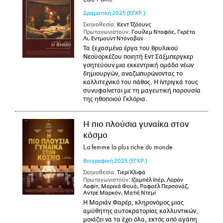
Δραματική
2025
(ΕΓΧΡ.)
Σκηνοθεσία:
Κεντ Τζόουνς
Πρωταγωνιστούν:
Γουίλεμ Νταφόε, Γκρέτα
Λι, Εντμουντ Ντόνοβαν
Τα ξεχασμένα έργα του θρυλικού
Νεοϋορκέζου ποιητή Εντ Σάξμπεργκερ
γοητεύουν μια εκκεντρική ομάδα νέων
δημιουργών, αναζωπυρώνοντας το
καλλιτεχνικό του πάθος. Η ίντριγκά τους
συνυφαίνεται με τη μαγευτική παρουσία
της ηθοποιού Γκλόρια.
Η πιο πλούσια γυναίκα στον
κόσμο
La femme la plus riche du monde
Βιογραφική
2025
(ΕΓΧΡ.)
Σκηνοθεσία:
Τιερί Κλιφά
Πρωταγωνιστούν:
Ιζαμπέλ Ιπέρ, Λοράν
Λαφίτ, Μαρινά Φουά, Ραφαέλ Περσονάζ,
Αντρέ Μαρκόν, Ματιέ Ντεμί
Η Μαριάν Φαρέρ, κληρονόμος μιας
αμύθητης αυτοκρατορίας καλλυντικών,
μοιάζει να τα έχει όλα, εκτός από αγάπη