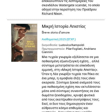
αποκαλύπτουν τις λεπτομέρειες του
σκανδάλου Watergate scandal, το οποίο
οδηγεί στην παραίτηση του Προέδρου
Richard Nixon.
Μικρή Ιστορία Απιστίας
Breve storia d'amore
Αισθηματική
2025
(ΕΓΧΡ.)
Σκηνοθεσία:
Ludovica Rampoldi
Πρωταγωνιστούν:
Pilar Fogliati, Andriano
Giannini
Μια τυχαία γνωριμία εξελίσσεται σε μια
παθιασμένη εξωσυζυγική σχέση… αλλά
σύντομα μετατρέπεται σε επικίνδυνη
εμμονή, στη «Μικρή Ιστορία Απιστίας».
Όταν η Λέα γνωρίζει τυχαία τον Ρόκο σε
ένα μπαρ, η αμοιβαία έλξη τους είναι
ακαριαία. Σύντομα ξεκινά ανάμεσά τους
μια παθιασμένη σχέση που εκτυλίσσεται
μέσα από σύντομες συναντήσεις σε ένα
δωμάτιο ξενοδοχείου, κρυφή φυσικά
από τους εκατέρωθεν συντρόφους τους.
Εκεί, οι δυο τους δημιουργούν έναν
εύθραυστο κόσμο επιθυμίας και