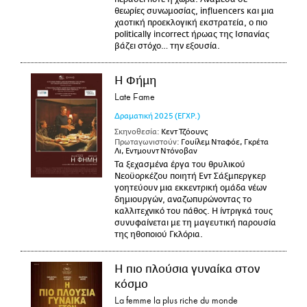
θεωρίες συνωμοσίας, influencers και μια
χαοτική προεκλογική εκστρατεία, ο πιο
politically incorrect ήρωας της Ισπανίας
βάζει στόχο… την εξουσία.
Η Φήμη
Late Fame
Δραματική
2025
(ΕΓΧΡ.)
Σκηνοθεσία:
Κεντ Τζόουνς
Πρωταγωνιστούν:
Γουίλεμ Νταφόε, Γκρέτα
Λι, Εντμουντ Ντόνοβαν
Τα ξεχασμένα έργα του θρυλικού
Νεοϋορκέζου ποιητή Εντ Σάξμπεργκερ
γοητεύουν μια εκκεντρική ομάδα νέων
δημιουργών, αναζωπυρώνοντας το
καλλιτεχνικό του πάθος. Η ίντριγκά τους
συνυφαίνεται με τη μαγευτική παρουσία
της ηθοποιού Γκλόρια.
Η πιο πλούσια γυναίκα στον
κόσμο
La femme la plus riche du monde