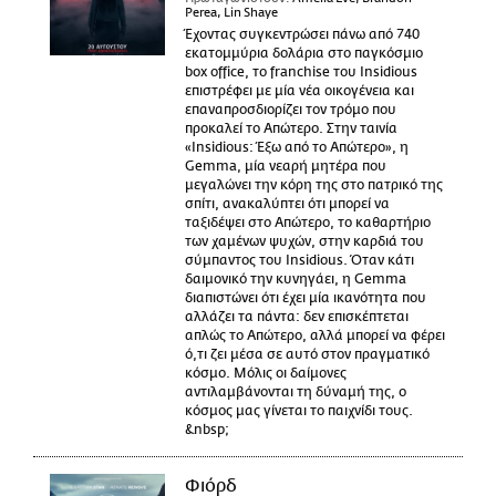
Perea, Lin Shaye
Έχοντας συγκεντρώσει πάνω από 740
εκατομμύρια δολάρια στο παγκόσμιο
box office, το franchise του Insidious
επιστρέφει με μία νέα οικογένεια και
επαναπροσδιορίζει τον τρόμο που
προκαλεί το Απώτερο. Στην ταινία
«Insidious: Έξω από το Απώτερο», η
Gemma, μία νεαρή μητέρα που
μεγαλώνει την κόρη της στο πατρικό της
σπίτι, ανακαλύπτει ότι μπορεί να
ταξιδέψει στο Απώτερο, το καθαρτήριο
των χαμένων ψυχών, στην καρδιά του
σύμπαντος του Insidious. Όταν κάτι
δαιμονικό την κυνηγάει, η Gemma
διαπιστώνει ότι έχει μία ικανότητα που
αλλάζει τα πάντα: δεν επισκέπτεται
απλώς το Απώτερο, αλλά μπορεί να φέρει
ό,τι ζει μέσα σε αυτό στον πραγματικό
κόσμο. Μόλις οι δαίμονες
αντιλαμβάνονται τη δύναμή της, ο
κόσμος μας γίνεται το παιχνίδι τους.
&nbsp;
Φιόρδ