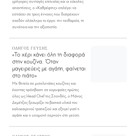
γρήγορες συνταγές επιτυχίας και οι εύκολες
απαντήσεις, ο «Καθρέφτης» επιλέγει να
εστιάσει σε τρεις έννοιες που διατρέχουν
σχεδόν ολόκληρο το έργο: την πειθαρχία, τη
συνέπεια και την αξιοπιστία.
ΟΔΗΓΟΣ ΓΕΥΣΗΣ
«Το χέρι κάνει όλη τη διαφορά
στην κουζίνα. Όταν
μαγειρεύεις με αγάπη, φαίνεται
στο πιάτο»
Με θητεία σε μισελενάτες κουζίνες και
έχοντας πρόσβαση σε κορυφαίες πρώτες
ύλες ως Head Chef της Σπονδής, ο Μάνος
Δεμέτζος ξεχωρίζει τα βασικά υλικά του
καλοκαιρινού τραπεζιού και εξηγεί γιατί η
αγάπη και η υπομονή περνούν στη γεύση.