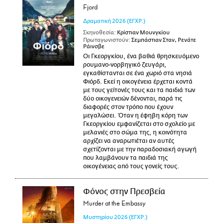
Fjord
Δραματική
2026
(ΕΓΧΡ.)
Σκηνοθεσία:
Κρίστιαν Μουνγκίου
Πρωταγωνιστούν:
Σεμπάστιαν Σταν, Ρενάτε
Ράινσβε
Οι Γκεοργκίου, ένα βαθιά θρησκευόμενο
ρουμανο-νορβηγικό ζευγάρι,
εγκαθίστανται σε ένα χωριό στα νησιά
Φιόρδ. Εκεί η οικογένεια έρχεται κοντά
με τους γείτονές τους και τα παιδιά των
δύο οικογενειών δένονται, παρά τις
διαφορές στον τρόπο που έχουν
μεγαλώσει. Όταν η έφηβη κόρη των
Γκεοργκίου εμφανίζεται στο σχολείο με
μελανιές στο σώμα της, η κοινότητα
αρχίζει να αναρωτιέται αν αυτές
σχετίζονται με την παραδοσιακή αγωγή
που λαμβάνουν τα παιδιά της
οικογένειας από τους γονείς τους.
Φόνος στην Πρεσβεία
Murder at the Embassy
Μυστηρίου
2026
(ΕΓΧΡ.)