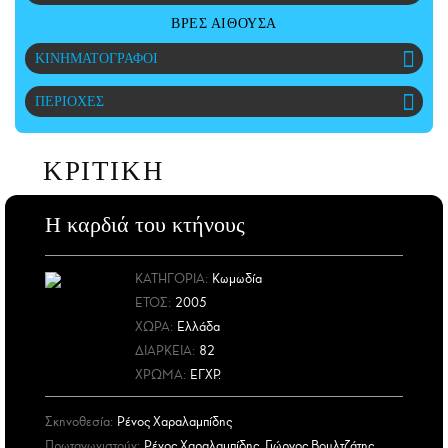
CITY GUIDE
ΒΡΕΣ ΑΙΘΟΥΣΑ
ΑΜΠΑ
ΚΙΝΗΜΑΤΟΓΡΑΦΟΙ
PRINT
ΠΕΡΙΟΧΕΣ
ΚΡΙΤΙΚΗ
Η καρδιά του κτήνους
ΚΑΤΗΓΟΡΙΑ:
Κωμωδία
ΕΤΟΣ
:
2005
ΧΩΡΑ
:
Ελλάδα
ΔΙΑΡΚΕΙΑ:
82
ΧΡΩΜΑ:
ΕΓΧΡ.
Σκηνοθεσία:
Ρένος Χαραλαμπίδης
Πρωταγωνιστούν:
Ρένος Χαραλαμπίδης, Γιώργος Βουλτζάτης,