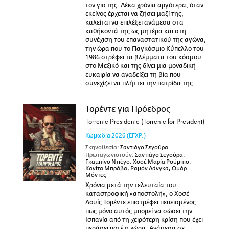
τον γιο της. Δέκα χρόνια αργότερα, όταν
εκείνος έρχεται να ζήσει μαζί της,
καλείται να επιλέξει ανάμεσα στα
καθήκοντά της ως μητέρα και στη
συνέχιση του επαναστατικού της αγώνα,
την ώρα που το Παγκόσμιο Κύπελλο του
1986 στρέφει τα βλέμματα του κόσμου
στο Μεξικό και της δίνει μια μοναδική
ευκαιρία να αναδείξει τη βία που
συνεχίζει να πλήττει την πατρίδα της.
Τορέντε για Πρόεδρος
Torrente Presidente (Torrente for President)
Κωμωδία
2026
(ΕΓΧΡ.)
Σκηνοθεσία:
Σαντιάγο Σεγούρα
Πρωταγωνιστούν:
Σαντιάγο Σεγούρα,
Γκαμπίνο Ντιέγο, Χοσέ Μαρία Ρούμπιο,
Κανίτα Μπράβα, Ραμόν Λάνγκα, Ομάρ
Μόντες
Χρόνια μετά την τελευταία του
καταστροφική «αποστολή», ο Χοσέ
Λουίς Τορέντε επιστρέφει πεπεισμένος
πως μόνο αυτός μπορεί να σώσει την
Ισπανία από τη χειρότερη κρίση που έχει
περάσει ποτέ η χώρα. Ανάμεσα σε