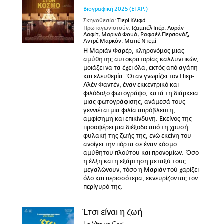
Βιογραφική
2025
(ΕΓΧΡ.)
Σκηνοθεσία:
Τιερί Κλιφά
Πρωταγωνιστούν:
Ιζαμπέλ Ιπέρ, Λοράν
Λαφίτ, Μαρινά Φουά, Ραφαέλ Περσονάζ,
Αντρέ Μαρκόν, Ματιέ Ντεμί
Η Μαριάν Φαρέρ, κληρονόμος μιας
αμύθητης αυτοκρατορίας καλλυντικών,
μοιάζει να τα έχει όλα, εκτός από αγάπη
και ελευθερία. Όταν γνωρίζει τον Πιερ-
Αλέν Φαντέν, έναν εκκεντρικό και
φιλόδοξο φωτογράφο, κατά τη διάρκεια
μιας φωτογράφισης, ανάμεσά τους
γεννιέται μια φιλία απρόβλεπτη,
αμφίσημη και επικίνδυνη. Εκείνος της
προσφέρει μια διέξοδο από τη χρυσή
φυλακή της ζωής της, ενώ εκείνη του
ανοίγει την πόρτα σε έναν κόσμο
αμύθητου πλούτου και προνομίων. Όσο
η έλξη και η εξάρτηση μεταξύ τους
μεγαλώνουν, τόσο η Μαριάν τού χαρίζει
όλο και περισσότερα, εκνευρίζοντας τον
περίγυρό της.
Έτσι είναι η ζωή