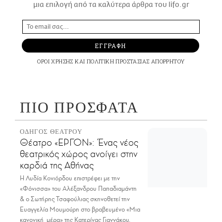
μια επιλογή από τα καλύτερα άρθρα του lifo.gr
ΕΓΓΡΑΦΗ
ΟΡΟΙ ΧΡΗΣΗΣ
ΚΑΙ
ΠΟΛΙΤΙΚΗ ΠΡΟΣΤΑΣΙΑΣ ΑΠΟΡΡΗΤΟΥ
ΠΙΟ ΠΡΟΣΦΑΤΑ
ΟΔΗΓΟΣ ΘΕΑΤΡΟΥ
Θέατρο «ΕΡΓΟΝ»: Ένας νέος
θεατρικός χώρος ανοίγει στην
καρδιά της Αθήνας
Η Λυδία Κονιόρδου επιστρέφει με την
«Φόνισσα» του Αλέξανδρου Παπαδιαμάντη
& ο Σωτήρης Τσαφούλιας σκηνοθετεί την
Ευαγγελία Μουμούρη στο βραβευμένο «Μια
κανονική μέρα» της Κατερίνας Γιαννάκου.