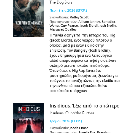
The Dog Stars
Περιπέτεια
2026
(ΕΓΧΡ.)
Σκηνοθεσία:
Ridley Scott
Πρωταγωνιστούν:
Allison Janney, Benedict
Wong, Guy Pearce, Jacob Elordi, Josh Brolin,
Margaret Qualley
Η ταινία αφηγείται την ιστορία του Hig
(Jacob Elordi), ενός νεαρού πιλότου ο
οποίος, μαζί με έναν ειδικό στην
επιβίωση, τον Bangley (Josh Brolin),
έχουν δημιουργήσει ένα λειτουργικό
αλλά απομονωμένο καταφύγιο σε έναν
σκληρό μετα-αποκαλυπτικό κόσμο.
Όταν όμως ο Hig λαμβάνει ένα
μυστηριώδες ραδιομήνυμα, ξεκινάει για
το άγνωστο, αναζητώντας την ελπίδα και
την ανθρωπιά που εξακολουθεί να
πιστεύει ότι υπάρχουν.
Insidious: Έξω από το απώτερο
Insidious: Out of the Further
Τρόμου
2026
(ΕΓΧΡ.)
Σκηνοθεσία:
Jacob Chase
Πρωταγωνιστούν:
Amelia Eve, Brandon