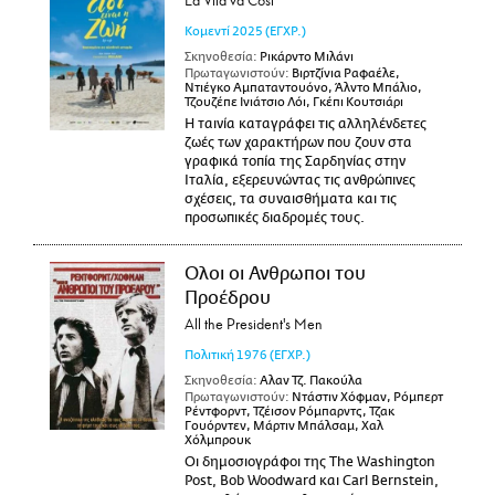
La Vita va Cosi
Κομεντί
2025
(ΕΓΧΡ.)
Σκηνοθεσία:
Ρικάρντο Μιλάνι
Πρωταγωνιστούν:
Βιρτζίνια Ραφαέλε,
Ντιέγκο Αμπαταντουόνο, Άλντο Μπάλιο,
Τζουζέπε Ινιάτσιο Λόι, Γκέπι Κουτσιάρι
Η ταινία καταγράφει τις αλληλένδετες
ζωές των χαρακτήρων που ζουν στα
γραφικά τοπία της Σαρδηνίας στην
Ιταλία, εξερευνώντας τις ανθρώπινες
σχέσεις, τα συναισθήματα και τις
προσωπικές διαδρομές τους.
Ολοι οι Ανθρωποι του
Προέδρου
All the President's Men
Πολιτική
1976
(ΕΓΧΡ.)
Σκηνοθεσία:
Αλαν Τζ. Πακούλα
Πρωταγωνιστούν:
Ντάστιν Χόφμαν, Ρόμπερτ
Ρέντφορντ, Τζέισον Ρόμπαρντς, Τζακ
Γουόρντεν, Μάρτιν Μπάλσαμ, Χαλ
Χόλμπρουκ
Οι δημοσιογράφοι της The Washington
Post, Bob Woodward και Carl Bernstein,