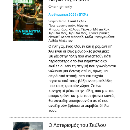
One night only
Αισθηματική
2026
(ΕΓΧΡ.)
Σκηνοθεσία:
Γουίλ Γκλακ
Πρωταγωνιστούν:
Μόνικα
Μπαρμπάρο,Κάλουμ Τέρνερ, Μάγια Χοκ,
Τζούλια Φοξ, Τζούλια Φοξ, Κινγκ Πρίνσες,
Ζίγουεϊ, Μπεν Μάρσαλ, Μόλι Ρίνγκγουολντ,
ΛεΒάρ Μπέρτον
Ο πληγωμένος Όουεν και η ρομαντική
Άλι είναι οι ίσως μοναδικές μοναχικές
ψυχές στην πόλη που αναζητούν κάτι
περισσότερο από ένα περιστασιακό
ειδύλλιο. Από τη στιγμή που γνωρίζονται
νιώθουν μια έντονη σπίθα, όμως μια
σειρά από ατοπήματα και τυχαία
περιστατικά τους βάζουν σε μπελάδες
που τους κρατούν χώρια. Σε ένα
κυνηγητό μέσα στην πόλη, που μία του
απομακρύνει και μία τους φέρνει κοντά,
θα συνειδητοποιήσουν ότι αυτό που
αναζητούν βρίσκεται ακριβώς δίπλα
τους.
Ο Αστερισμός του Σκύλου