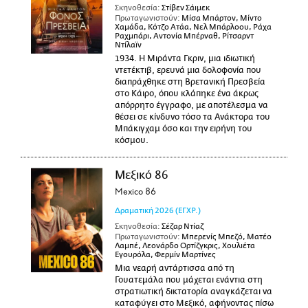
Σκηνοθεσία:
Στίβεν Σάιμεκ
Πρωταγωνιστούν:
Μίσα Μπάρτον, Μίντο
Χαμάδα, Κότζο Ατάα, Νελ Μπάρλοου, Ράχα
Ραχμπάρι, Αντονία Μπέρναθ, Ρίτσαρντ
Ντίλαϊν
1934. Η Μιράντα Γκριν, μια ιδιωτική
ντετέκτιβ, ερευνά μια δολοφονία που
διαπράχθηκε στη Βρετανική Πρεσβεία
στο Κάιρο, όπου κλάπηκε ένα άκρως
απόρρητο έγγραφο, με αποτέλεσμα να
θέσει σε κίνδυνο τόσο τα Ανάκτορα του
Μπάκιγχαμ όσο και την ειρήνη του
κόσμου.
Μεξικό 86
Mexico 86
Δραματική
2026
(ΕΓΧΡ.)
Σκηνοθεσία:
Σέζαρ Ντίαζ
Πρωταγωνιστούν:
Μπερενίς Μπεζό, Ματέο
Λαμπέ, Λεονάρδο Ορτίζγκρις, Χουλιέτα
Εγουρόλα, Φερμίν Μαρτίνες
Μια νεαρή αντάρτισσα από τη
Γουατεμάλα που μάχεται ενάντια στη
στρατιωτική δικτατορία αναγκάζεται να
καταφύγει στο Μεξικό, αφήνοντας πίσω