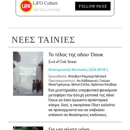
LiFO Culture
FOLLOW PAGE
58K FOLLOWERS
ΝΕΕΣ ΤΑΙΝΙΕΣ
Το τέλος της οδου Όουκ
End of Oak Street
Επιστημονικής Φαντασίας
2026
(ΕΓΧΡ.)
Σκηνοθεσία:
Ντέιβιντ Ρόμπερτ Μίτσελ
Πρωταγωνιστούν:
Αν Χάθαγουεϊ, Γιούαν
ΜακΓκρέγκορ, Μέισι Στέλα, Κρίστιαν Κόνβερι
Ένα μυστηριώδες υπερφυσικό φαινόμενο
μεταφέρει την ήσυχη γειτονιά της οδού
Όουκ σε έναν άγνωστο προϊστορικό
κόσμο. Εκεί, η οικογένεια Πλατ καλείται
να προσαρμοστεί και να επιβιώσει
απέναντι σε θανάσιμους κινδύνους.
Για μια νύχτα μόνο