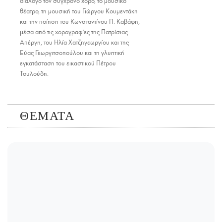
διάλογο τον σύγχρονο χορό, το μουσικό
θέατρο, τη μουσική του Γιώργου Κουμεντάκη
και την ποίηση του Κωνσταντίνου Π. Καβάφη,
μέσα από τις χορογραφίες της Πατρίσιας
Απέργη, του Ηλία Χατζηγεωργίου και της
Εύας Γεωργιτσοπούλου και τη γλυπτική
εγκατάσταση του εικαστικού Πέτρου
Τουλούδη.
ΘΕΜΑΤΑ