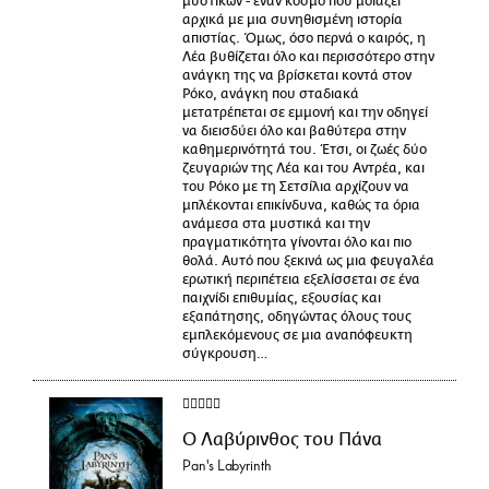
μυστικών - έναν κόσμο που μοιάζει
αρχικά με μια συνηθισμένη ιστορία
απιστίας. Όμως, όσο περνά ο καιρός, η
Λέα βυθίζεται όλο και περισσότερο στην
ανάγκη της να βρίσκεται κοντά στον
Ρόκο, ανάγκη που σταδιακά
μετατρέπεται σε εμμονή και την οδηγεί
να διεισδύει όλο και βαθύτερα στην
καθημερινότητά του. Έτσι, οι ζωές δύο
ζευγαριών της Λέα και του Αντρέα, και
του Ρόκο με τη Σετσίλια αρχίζουν να
μπλέκονται επικίνδυνα, καθώς τα όρια
ανάμεσα στα μυστικά και την
πραγματικότητα γίνονται όλο και πιο
θολά. Αυτό που ξεκινά ως μια φευγαλέα
ερωτική περιπέτεια εξελίσσεται σε ένα
παιχνίδι επιθυμίας, εξουσίας και
εξαπάτησης, οδηγώντας όλους τους
εμπλεκόμενους σε μια αναπόφευκτη
σύγκρουση…
Ο Λαβύρινθος του Πάνα
Pan's Labyrinth