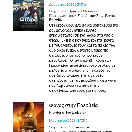
Δραματική
2026
(ΕΓΧΡ.)
Σκηνοθεσία:
Κρίστιαν Μουνγκίου
Πρωταγωνιστούν:
Σεμπάστιαν Σταν, Ρενάτε
Ράινσβε
Οι Γκεοργκίου, ένα βαθιά θρησκευόμενο
ρουμανο-νορβηγικό ζευγάρι,
εγκαθίστανται σε ένα χωριό στα νησιά
Φιόρδ. Εκεί η οικογένεια έρχεται κοντά
με τους γείτονές τους και τα παιδιά των
δύο οικογενειών δένονται, παρά τις
διαφορές στον τρόπο που έχουν
μεγαλώσει. Όταν η έφηβη κόρη των
Γκεοργκίου εμφανίζεται στο σχολείο με
μελανιές στο σώμα της, η κοινότητα
αρχίζει να αναρωτιέται αν αυτές
σχετίζονται με την παραδοσιακή αγωγή
που λαμβάνουν τα παιδιά της
οικογένειας από τους γονείς τους.
Φόνος στην Πρεσβεία
Murder at the Embassy
Μυστηρίου
2026
(ΕΓΧΡ.)
Σκηνοθεσία:
Στίβεν Σάιμεκ
Πρωταγωνιστούν:
Μίσα Μπάρτον, Μίντο