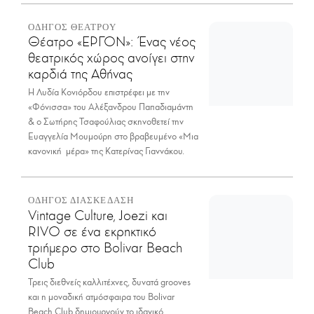
ΟΔΗΓΟΣ ΘΕΑΤΡΟΥ
Θέατρο «ΕΡΓΟΝ»: Ένας νέος
θεατρικός χώρος ανοίγει στην
καρδιά της Αθήνας
Η Λυδία Κονιόρδου επιστρέφει με την
«Φόνισσα» του Αλέξανδρου Παπαδιαμάντη
& ο Σωτήρης Τσαφούλιας σκηνοθετεί την
Ευαγγελία Μουμούρη στο βραβευμένο «Μια
κανονική μέρα» της Κατερίνας Γιαννάκου.
ΟΔΗΓΟΣ ΔΙΑΣΚΕΔΑΣΗ
Vintage Culture, Joezi και
RIVO σε ένα εκρηκτικό
τριήμερο στο Bolivar Beach
Club
Τρεις διεθνείς καλλιτέχνες, δυνατά grooves
και η μοναδική ατμόσφαιρα του Bolivar
Beach Club δημιουργούν το ιδανικό