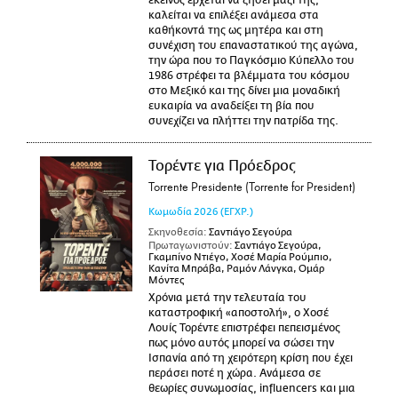
εκείνος έρχεται να ζήσει μαζί της,
καλείται να επιλέξει ανάμεσα στα
καθήκοντά της ως μητέρα και στη
συνέχιση του επαναστατικού της αγώνα,
την ώρα που το Παγκόσμιο Κύπελλο του
1986 στρέφει τα βλέμματα του κόσμου
στο Μεξικό και της δίνει μια μοναδική
ευκαιρία να αναδείξει τη βία που
συνεχίζει να πλήττει την πατρίδα της.
Τορέντε για Πρόεδρος
Torrente Presidente (Torrente for President)
Κωμωδία
2026
(ΕΓΧΡ.)
Σκηνοθεσία:
Σαντιάγο Σεγούρα
Πρωταγωνιστούν:
Σαντιάγο Σεγούρα,
Γκαμπίνο Ντιέγο, Χοσέ Μαρία Ρούμπιο,
Κανίτα Μπράβα, Ραμόν Λάνγκα, Ομάρ
Μόντες
Χρόνια μετά την τελευταία του
καταστροφική «αποστολή», ο Χοσέ
Λουίς Τορέντε επιστρέφει πεπεισμένος
πως μόνο αυτός μπορεί να σώσει την
Ισπανία από τη χειρότερη κρίση που έχει
περάσει ποτέ η χώρα. Ανάμεσα σε
θεωρίες συνωμοσίας, influencers και μια