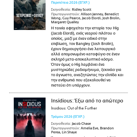
Περιπέτεια
2026
(ΕΓΧΡ.)
Σκηνοθεσία:
Ridley Scott
Πρωταγωνιστούν:
Allison Janney, Benedict
Wong, Guy Pearce, Jacob Elordi, Josh Brolin,
Margaret Qualley
Η ταινία αφηγείται την ιστορία του Hig
(Jacob Elordi), ενός νεαρού πιλότου ο
οποίος, μαζί με έναν ειδικό στην
επιβίωση, τον Bangley (Josh Brolin),
έχουν δημιουργήσει ένα λειτουργικό
αλλά απομονωμένο καταφύγιο σε έναν
σκληρό μετα-αποκαλυπτικό κόσμο.
Όταν όμως ο Hig λαμβάνει ένα
μυστηριώδες ραδιομήνυμα, ξεκινάει για
το άγνωστο, αναζητώντας την ελπίδα και
την ανθρωπιά που εξακολουθεί να
πιστεύει ότι υπάρχουν.
Insidious: Έξω από το απώτερο
Insidious: Out of the Further
Τρόμου
2026
(ΕΓΧΡ.)
Σκηνοθεσία:
Jacob Chase
Πρωταγωνιστούν:
Amelia Eve, Brandon
Perea, Lin Shaye