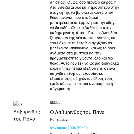
απιστίας. Όμως, όσο περνά ο καιρός, η
Λέα βυθίζεται όλο και περισσότερο στην
ανάγκη της να βρίσκεται κοντά στον
Ρόκο, ανάγκη που σταδιακά
μετατρέπεται σε εμμονή και την οδηγεί
να διεισδύει όλο και βαθύτερα στην
καθημερινότητά του. Έτσι, οι ζωές δύο
ζευγαριών της Λέα και του Αντρέα, και
του Ρόκο με τη Σετσίλια αρχίζουν να
μπλέκονται επικίνδυνα, καθώς τα όρια
ανάμεσα στα μυστικά και την
πραγματικότητα γίνονται όλο και πιο
θολά. Αυτό που ξεκινά ως μια φευγαλέα
ερωτική περιπέτεια εξελίσσεται σε ένα
παιχνίδι επιθυμίας, εξουσίας και
εξαπάτησης, οδηγώντας όλους τους
εμπλεκόμενους σε μια αναπόφευκτη
σύγκρουση…
Ο Λαβύρινθος του Πάνα
Pan's Labyrinth
Φαντασίας
2006
(ΕΓΧΡ.)