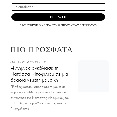
ΕΓΓΡΑΦΗ
ΟΡΟΙ ΧΡΗΣΗΣ
ΚΑΙ
ΠΟΛΙΤΙΚΗ ΠΡΟΣΤΑΣΙΑΣ ΑΠΟΡΡΗΤΟΥ
ΠΙΟ ΠΡΟΣΦΑΤΑ
ΟΔΗΓΟΣ ΜΟΥΣΙΚΗΣ
Η Λήμνος αγκάλιασε τη
Νατάσσα Μποφίλιου σε μια
βραδιά γεμάτη μουσική
Πλήθος κόσμου απόλαυσε τη μουσική
παράσταση «Μέτρημα», τη νέα σκηνική
συνάντηση της Νατάσσας Μποφίλιου, του
Θέμη Καραμουρατίδη και του Γεράσιμου
Ευαγγελάτου.