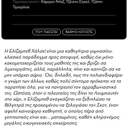
Πρωταγωνιστούν:
Κάμερον Ντίαζ, Τζέισον Σίγκελ, Τζάστιν
Τίμπερλεϊκ
ΠΟΥ ΠΑΙΖΕΤΑΙ
ΒΑΘΜΟΛΟΓΗΣΤΕ
Η Ελίζαμπεθ Χάλσεϊ είναι μια καθηγήτρια γυμνασίου-
κλασικό παράδειγμα προς αποφυγή, καθώς όχι μόνο
κακομεταχειρίζεται τους μαθητές της και βρίζει σα
λιμενεργάτης, αλλά, παράλληλα, πίνει και καπνίζει σα να
μην υπάρχει αύριο. Όχι, δηλαδή, πως την πολυενδιαφέρει
η γνώμη των άλλων, καθώς πολύ σύντομα πρόκειται να τα
παρατήσει όλα, για να παντρευτεί τον αρραβωνιαστικό
της. Ωστόσο, όταν ο τελευταίος της δίνει τα Λουμπουτέν
στο χέρι, η Ελίζαμπεθ αναγκάζεται να ξεδιπλώσει τα
θέλγητρά της προκειμένου να ξελογιάσει τον Σκοτ, έναν
αφελή καινούργιο καθηγητή, ο οποίος πέρα από
γοητευτικός είναι και… ματσωμένος, καθότι κληρονόμος
μεγάλης οικογενειακής επιχείρησης.