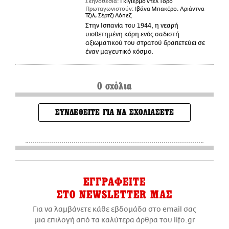
Σκηνοθεσία:
Γκιγιέρμο ντελ Τόρο
Πρωταγωνιστούν:
Ιβάνα Μπακέρο, Αριάντνα
Τζιλ, Σέρτζι Λόπεζ
Στην Ισπανία του 1944, η νεαρή
υιοθετημένη κόρη ενός σαδιστή
αξιωματικού του στρατού δραπετεύει σε
έναν μαγευτικό κόσμο.
0 σχόλια
ΣΥΝΔΕΘΕΙΤΕ ΓΙΑ ΝΑ ΣΧΟΛΙΑΣΕΤΕ
ΕΓΓΡΑΦΕΙΤΕ
ΣΤΟ NEWSLETTER ΜΑΣ
Για να λαμβάνετε κάθε εβδομάδα στο email σας
μια επιλογή από τα καλύτερα άρθρα του lifo.gr