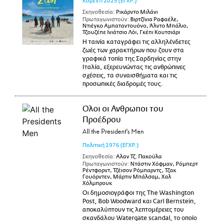
Κομεντί
2025
(ΕΓΧΡ.)
Σκηνοθεσία:
Ρικάρντο Μιλάνι
Πρωταγωνιστούν:
Βιρτζίνια Ραφαέλε,
Ντιέγκο Αμπαταντουόνο, Άλντο Μπάλιο,
Τζουζέπε Ινιάτσιο Λόι, Γκέπι Κουτσιάρι
Η ταινία καταγράφει τις αλληλένδετες
ζωές των χαρακτήρων που ζουν στα
γραφικά τοπία της Σαρδηνίας στην
Ιταλία, εξερευνώντας τις ανθρώπινες
σχέσεις, τα συναισθήματα και τις
προσωπικές διαδρομές τους.
Ολοι οι Ανθρωποι του
Προέδρου
All the President's Men
Πολιτική
1976
(ΕΓΧΡ.)
Σκηνοθεσία:
Αλαν Τζ. Πακούλα
Πρωταγωνιστούν:
Ντάστιν Χόφμαν, Ρόμπερτ
Ρέντφορντ, Τζέισον Ρόμπαρντς, Τζακ
Γουόρντεν, Μάρτιν Μπάλσαμ, Χαλ
Χόλμπρουκ
Οι δημοσιογράφοι της The Washington
Post, Bob Woodward και Carl Bernstein,
αποκαλύπτουν τις λεπτομέρειες του
σκανδάλου Watergate scandal, το οποίο