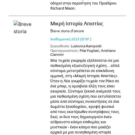
οδηγεί στην παραίτηση του Προέδρου
Richard Nixon.
Μικρή Ιστορία Απιστίας
Breve storia d'amore
Αισθηματική
2025
(ΕΓΧΡ.)
Σκηνοθεσία:
Ludovica Rampoldi
Πρωταγωνιστούν:
Pilar Fogliati, Andriano
Giannini
Μια τυχαία γνωριμία εξελίσσεται σε μια
παθιασμένη εξωσυζυγική σχέση… αλλά
σύντομα μετατρέπεται σε επικίνδυνη
εμμονή, στη «Μικρή Ιστορία Απιστίας».
Όταν η Λέα γνωρίζει τυχαία τον Ρόκο σε
ένα μπαρ, η αμοιβαία έλξη τους είναι
ακαριαία. Σύντομα ξεκινά ανάμεσά τους
μια παθιασμένη σχέση που εκτυλίσσεται
μέσα από σύντομες συναντήσεις σε ένα
δωμάτιο ξενοδοχείου, κρυφή φυσικά
από τους εκατέρωθεν συντρόφους τους.
Εκεί, οι δυο τους δημιουργούν έναν
εύθραυστο κόσμο επιθυμίας και
μυστικών - έναν κόσμο που μοιάζει
αρχικά με μια συνηθισμένη ιστορία