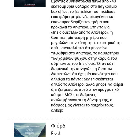
Έχοντας συγκεντρώσει πάνω από 740
εκατομμύρια δολάρια στο παγκόσμιο
box office, το franchise του Insidious
επιστρέφει με μία νέα οικογένεια και
επαναπροσδιορίζει τον τρόμο που
προκαλεί το Απώτερο. Στην ταινία
«Insidious: Έξω από το Απώτερο», η
Gemma, μία νεαρή μητέρα που
μεγαλώνει την κόρη της στο πατρικό της
σπίτι, ανακαλύπτει ότι μπορεί να
ταξιδέψει στο Απώτερο, το καθαρτήριο
των χαμένων ψυχών, στην καρδιά του
σύμπαντος του Insidious. Όταν κάτι
δαιμονικό την κυνηγάει, η Gemma
διαπιστώνει ότι έχει μία ικανότητα που
αλλάζει τα πάντα: δεν επισκέπτεται
απλώς το Απώτερο, αλλά μπορεί να φέρει
ό,τι ζει μέσα σε αυτό στον πραγματικό
κόσμο. Μόλις οι δαίμονες
αντιλαμβάνονται τη δύναμή της, ο
κόσμος μας γίνεται το παιχνίδι τους.
&nbsp;
Φιόρδ
Fjord