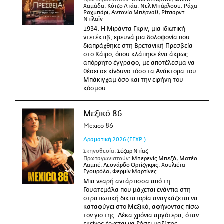
Χαμάδα, Κότζο Ατάα, Νελ Μπάρλοου, Ράχα
Ραχμπάρι, Αντονία Μπέρναθ, Ρίτσαρντ
Ντίλαϊν
1934. Η Μιράντα Γκριν, μια ιδιωτική
ντετέκτιβ, ερευνά μια δολοφονία που
διαπράχθηκε στη Βρετανική Πρεσβεία
στο Κάιρο, όπου κλάπηκε ένα άκρως
απόρρητο έγγραφο, με αποτέλεσμα να
θέσει σε κίνδυνο τόσο τα Ανάκτορα του
Μπάκιγχαμ όσο και την ειρήνη του
κόσμου.
Μεξικό 86
Mexico 86
Δραματική
2026
(ΕΓΧΡ.)
Σκηνοθεσία:
Σέζαρ Ντίαζ
Πρωταγωνιστούν:
Μπερενίς Μπεζό, Ματέο
Λαμπέ, Λεονάρδο Ορτίζγκρις, Χουλιέτα
Εγουρόλα, Φερμίν Μαρτίνες
Μια νεαρή αντάρτισσα από τη
Γουατεμάλα που μάχεται ενάντια στη
στρατιωτική δικτατορία αναγκάζεται να
καταφύγει στο Μεξικό, αφήνοντας πίσω
τον γιο της. Δέκα χρόνια αργότερα, όταν