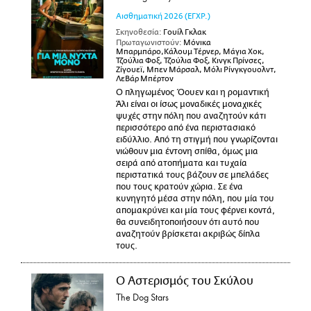
Αισθηματική
2026
(ΕΓΧΡ.)
Σκηνοθεσία:
Γουίλ Γκλακ
Πρωταγωνιστούν:
Μόνικα
Μπαρμπάρο,Κάλουμ Τέρνερ, Μάγια Χοκ,
Τζούλια Φοξ, Τζούλια Φοξ, Κινγκ Πρίνσες,
Ζίγουεϊ, Μπεν Μάρσαλ, Μόλι Ρίνγκγουολντ,
ΛεΒάρ Μπέρτον
Ο πληγωμένος Όουεν και η ρομαντική
Άλι είναι οι ίσως μοναδικές μοναχικές
ψυχές στην πόλη που αναζητούν κάτι
περισσότερο από ένα περιστασιακό
ειδύλλιο. Από τη στιγμή που γνωρίζονται
νιώθουν μια έντονη σπίθα, όμως μια
σειρά από ατοπήματα και τυχαία
περιστατικά τους βάζουν σε μπελάδες
που τους κρατούν χώρια. Σε ένα
κυνηγητό μέσα στην πόλη, που μία του
απομακρύνει και μία τους φέρνει κοντά,
θα συνειδητοποιήσουν ότι αυτό που
αναζητούν βρίσκεται ακριβώς δίπλα
τους.
Ο Αστερισμός του Σκύλου
The Dog Stars