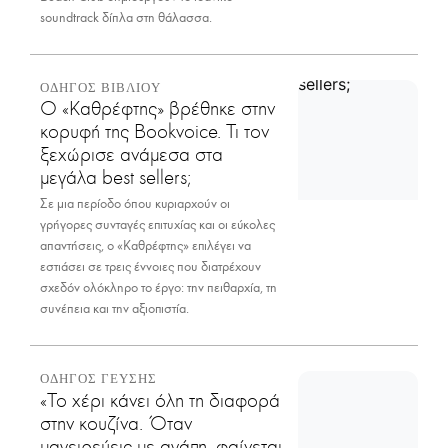
soundtrack δίπλα στη θάλασσα.
ΟΔΗΓΟΣ ΒΙΒΛΙΟΥ
Ο «Καθρέφτης» βρέθηκε στην
κορυφή της Bookvoice. Τι τον
ξεχώρισε ανάμεσα στα
μεγάλα best sellers;
Σε μια περίοδο όπου κυριαρχούν οι
γρήγορες συνταγές επιτυχίας και οι εύκολες
απαντήσεις, ο «Καθρέφτης» επιλέγει να
εστιάσει σε τρεις έννοιες που διατρέχουν
σχεδόν ολόκληρο το έργο: την πειθαρχία, τη
συνέπεια και την αξιοπιστία.
ΟΔΗΓΟΣ ΓΕΥΣΗΣ
«Το χέρι κάνει όλη τη διαφορά
στην κουζίνα. Όταν
μαγειρεύεις με αγάπη, φαίνεται