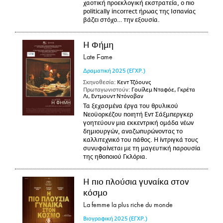
χαοτική προεκλογική εκστρατεία, ο πιο
politically incorrect ήρωας της Ισπανίας
βάζει στόχο… την εξουσία.
Η Φήμη
Late Fame
Δραματική
2025
(ΕΓΧΡ.)
Σκηνοθεσία:
Κεντ Τζόουνς
Πρωταγωνιστούν:
Γουίλεμ Νταφόε, Γκρέτα
Λι, Εντμουντ Ντόνοβαν
Τα ξεχασμένα έργα του θρυλικού
Νεοϋορκέζου ποιητή Εντ Σάξμπεργκερ
γοητεύουν μια εκκεντρική ομάδα νέων
δημιουργών, αναζωπυρώνοντας το
καλλιτεχνικό του πάθος. Η ίντριγκά τους
συνυφαίνεται με τη μαγευτική παρουσία
της ηθοποιού Γκλόρια.
Η πιο πλούσια γυναίκα στον
κόσμο
La femme la plus riche du monde
Βιογραφική
2025
(ΕΓΧΡ.)