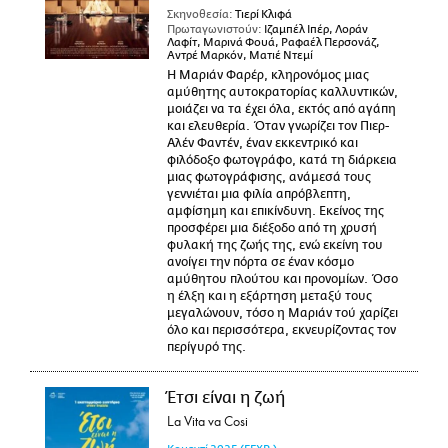
Σκηνοθεσία:
Τιερί Κλιφά
Πρωταγωνιστούν:
Ιζαμπέλ Ιπέρ, Λοράν
Λαφίτ, Μαρινά Φουά, Ραφαέλ Περσονάζ,
Αντρέ Μαρκόν, Ματιέ Ντεμί
Η Μαριάν Φαρέρ, κληρονόμος μιας
αμύθητης αυτοκρατορίας καλλυντικών,
μοιάζει να τα έχει όλα, εκτός από αγάπη
και ελευθερία. Όταν γνωρίζει τον Πιερ-
Αλέν Φαντέν, έναν εκκεντρικό και
φιλόδοξο φωτογράφο, κατά τη διάρκεια
μιας φωτογράφισης, ανάμεσά τους
γεννιέται μια φιλία απρόβλεπτη,
αμφίσημη και επικίνδυνη. Εκείνος της
προσφέρει μια διέξοδο από τη χρυσή
φυλακή της ζωής της, ενώ εκείνη του
ανοίγει την πόρτα σε έναν κόσμο
αμύθητου πλούτου και προνομίων. Όσο
η έλξη και η εξάρτηση μεταξύ τους
μεγαλώνουν, τόσο η Μαριάν τού χαρίζει
όλο και περισσότερα, εκνευρίζοντας τον
περίγυρό της.
Έτσι είναι η ζωή
La Vita va Cosi