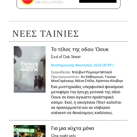
58K FOLLOWERS
ΝΕΕΣ ΤΑΙΝΙΕΣ
Το τέλος της οδου Όουκ
End of Oak Street
Επιστημονικής Φαντασίας
2026
(ΕΓΧΡ.)
Σκηνοθεσία:
Ντέιβιντ Ρόμπερτ Μίτσελ
Πρωταγωνιστούν:
Αν Χάθαγουεϊ, Γιούαν
ΜακΓκρέγκορ, Μέισι Στέλα, Κρίστιαν Κόνβερι
Ένα μυστηριώδες υπερφυσικό φαινόμενο
μεταφέρει την ήσυχη γειτονιά της οδού
Όουκ σε έναν άγνωστο προϊστορικό
κόσμο. Εκεί, η οικογένεια Πλατ καλείται
να προσαρμοστεί και να επιβιώσει
απέναντι σε θανάσιμους κινδύνους.
Για μια νύχτα μόνο
One night only