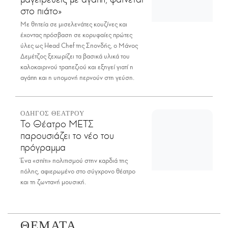
στο πιάτο»
Με θητεία σε μισελενάτες κουζίνες και
έχοντας πρόσβαση σε κορυφαίες πρώτες
ύλες ως Head Chef της Σπονδής, ο Μάνος
Δεμέτζος ξεχωρίζει τα βασικά υλικά του
καλοκαιρινού τραπεζιού και εξηγεί γιατί η
αγάπη και η υπομονή περνούν στη γεύση.
ΟΔΗΓΟΣ ΘΕΑΤΡΟΥ
Το Θέατρο ΜΕΤΣ
παρουσιάζει το νέο του
πρόγραμμα
Ένα «σπίτι» πολιτισμού στην καρδιά της
πόλης, αφιερωμένο στο σύγχρονο θέατρο
και τη ζωντανή μουσική.
ΘΕΜΑΤΑ