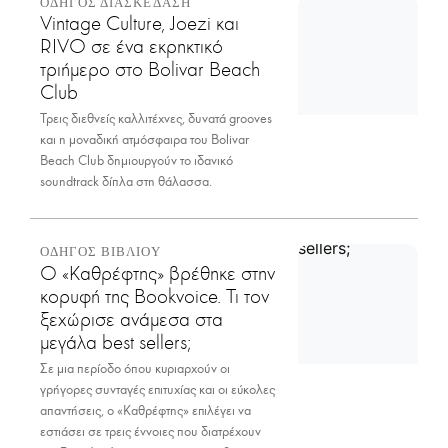
ΟΔΗΓΟΣ ΔΙΑΣΚΕΔΑΣΗ
Vintage Culture, Joezi και
RIVO σε ένα εκρηκτικό
τριήμερο στο Bolivar Beach
Club
Τρεις διεθνείς καλλιτέχνες, δυνατά grooves
και η μοναδική ατμόσφαιρα του Bolivar
Beach Club δημιουργούν το ιδανικό
soundtrack δίπλα στη θάλασσα.
ΟΔΗΓΟΣ ΒΙΒΛΙΟΥ
Ο «Καθρέφτης» βρέθηκε στην
κορυφή της Bookvoice. Τι τον
ξεχώρισε ανάμεσα στα
μεγάλα best sellers;
Σε μια περίοδο όπου κυριαρχούν οι
γρήγορες συνταγές επιτυχίας και οι εύκολες
απαντήσεις, ο «Καθρέφτης» επιλέγει να
εστιάσει σε τρεις έννοιες που διατρέχουν