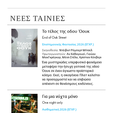
ΝΕΕΣ ΤΑΙΝΙΕΣ
Το τέλος της οδου Όουκ
End of Oak Street
Επιστημονικής Φαντασίας
2026
(ΕΓΧΡ.)
Σκηνοθεσία:
Ντέιβιντ Ρόμπερτ Μίτσελ
Πρωταγωνιστούν:
Αν Χάθαγουεϊ, Γιούαν
ΜακΓκρέγκορ, Μέισι Στέλα, Κρίστιαν Κόνβερι
Ένα μυστηριώδες υπερφυσικό φαινόμενο
μεταφέρει την ήσυχη γειτονιά της οδού
Όουκ σε έναν άγνωστο προϊστορικό
κόσμο. Εκεί, η οικογένεια Πλατ καλείται
να προσαρμοστεί και να επιβιώσει
απέναντι σε θανάσιμους κινδύνους.
Για μια νύχτα μόνο
One night only
Αισθηματική
2026
(ΕΓΧΡ.)