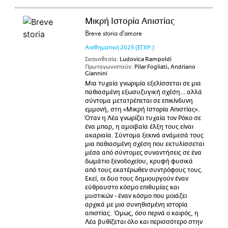
Μικρή Ιστορία Απιστίας
Breve storia d'amore
Αισθηματική
2025
(ΕΓΧΡ.)
Σκηνοθεσία:
Ludovica Rampoldi
Πρωταγωνιστούν:
Pilar Fogliati, Andriano
Giannini
Μια τυχαία γνωριμία εξελίσσεται σε μια
παθιασμένη εξωσυζυγική σχέση… αλλά
σύντομα μετατρέπεται σε επικίνδυνη
εμμονή, στη «Μικρή Ιστορία Απιστίας».
Όταν η Λέα γνωρίζει τυχαία τον Ρόκο σε
ένα μπαρ, η αμοιβαία έλξη τους είναι
ακαριαία. Σύντομα ξεκινά ανάμεσά τους
μια παθιασμένη σχέση που εκτυλίσσεται
μέσα από σύντομες συναντήσεις σε ένα
δωμάτιο ξενοδοχείου, κρυφή φυσικά
από τους εκατέρωθεν συντρόφους τους.
Εκεί, οι δυο τους δημιουργούν έναν
εύθραυστο κόσμο επιθυμίας και
μυστικών - έναν κόσμο που μοιάζει
αρχικά με μια συνηθισμένη ιστορία
απιστίας. Όμως, όσο περνά ο καιρός, η
Λέα βυθίζεται όλο και περισσότερο στην