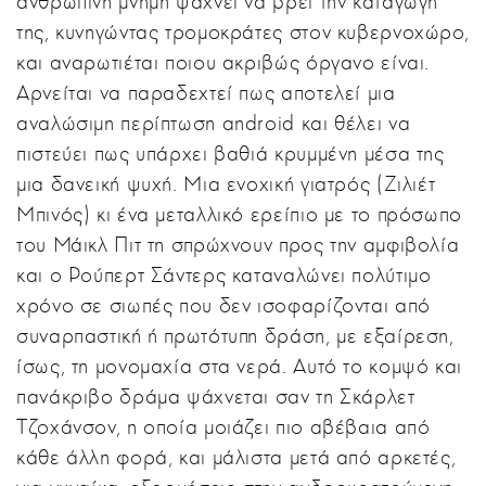
ανθρώπινη μνήμη ψάχνει να βρει την καταγωγή
της, κυνηγώντας τρομοκράτες στον κυβερνοχώρο,
και αναρωτιέται ποιου ακριβώς όργανο είναι.
Αρνείται να παραδεχτεί πως αποτελεί μια
αναλώσιμη περίπτωση android και θέλει να
πιστεύει πως υπάρχει βαθιά κρυμμένη μέσα της
μια δανεική ψυχή. Μια ενοχική γιατρός (Ζιλιέτ
Μπινός) κι ένα μεταλλικό ερείπιο με το πρόσωπο
του Μάικλ Πιτ τη σπρώχνουν προς την αμφιβολία
και ο Ρούπερτ Σάντερς καταναλώνει πολύτιμο
χρόνο σε σιωπές που δεν ισοφαρίζονται από
συναρπαστική ή πρωτότυπη δράση, με εξαίρεση,
ίσως, τη μονομαχία στα νερά. Αυτό το κομψό και
πανάκριβο δράμα ψάχνεται σαν τη Σκάρλετ
Τζοχάνσον, η οποία μοιάζει πιο αβέβαια από
κάθε άλλη φορά, και μάλιστα μετά από αρκετές,