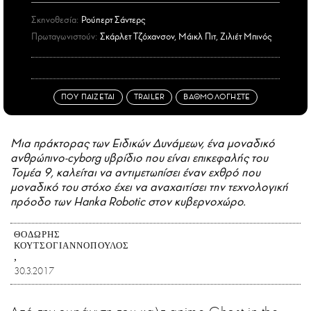
Σκηνοθεσία:
Ρούπερτ Σάντερς
Πρωταγωνιστούν:
Σκάρλετ Τζόχανσον, Μάικλ Πιτ, Ζιλιέτ Μπινός
ΠΟΥ ΠΑΙΖΕΤΑΙ
TRAILER
ΒΑΘΜΟΛΟΓΗΣΤΕ
Μια πράκτορας των Ειδικών Δυνάμεων, ένα μοναδικό
ανθρώπινο-cyborg υβρίδιο που είναι επικεφαλής του
Τομέα 9, καλείται να αντιμετωπίσει έναν εχθρό που
μοναδικό του στόχο έχει να αναχαιτίσει την τεχνολογική
πρόοδο των Hanka Robotic στον κυβερνοχώρο.
ΘΟΔΩΡΉΣ
ΚΟΥΤΣΟΓΙΑΝΝΌΠΟΥΛΟΣ
30.3.2017