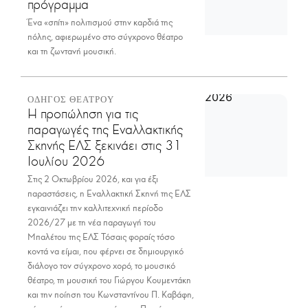
πρόγραμμα
Ένα «σπίτι» πολιτισμού στην καρδιά της
πόλης, αφιερωμένο στο σύγχρονο θέατρο
και τη ζωντανή μουσική.
ΟΔΗΓΟΣ ΘΕΑΤΡΟΥ
Η προπώληση για τις
παραγωγές της Εναλλακτικής
Σκηνής ΕΛΣ ξεκινάει στις 31
Ιουλίου 2026
Στις 2 Οκτωβρίου 2026, και για έξι
παραστάσεις, η Εναλλακτική Σκηνή της ΕΛΣ
εγκαινιάζει την καλλιτεχνική περίοδο
2026/27 με τη νέα παραγωγή του
Μπαλέτου της ΕΛΣ Τόσαις φοραίς τόσο
κοντά να είμαι, που φέρνει σε δημιουργικό
διάλογο τον σύγχρονο χορό, το μουσικό
θέατρο, τη μουσική του Γιώργου Κουμεντάκη
και την ποίηση του Κωνσταντίνου Π. Καβάφη,