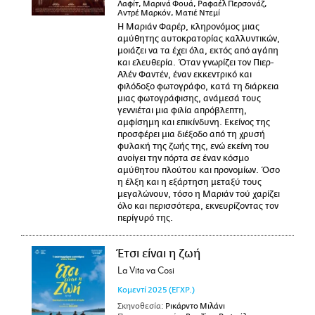
Λαφίτ, Μαρινά Φουά, Ραφαέλ Περσονάζ,
Αντρέ Μαρκόν, Ματιέ Ντεμί
Η Μαριάν Φαρέρ, κληρονόμος μιας
αμύθητης αυτοκρατορίας καλλυντικών,
μοιάζει να τα έχει όλα, εκτός από αγάπη
και ελευθερία. Όταν γνωρίζει τον Πιερ-
Αλέν Φαντέν, έναν εκκεντρικό και
φιλόδοξο φωτογράφο, κατά τη διάρκεια
μιας φωτογράφισης, ανάμεσά τους
γεννιέται μια φιλία απρόβλεπτη,
αμφίσημη και επικίνδυνη. Εκείνος της
προσφέρει μια διέξοδο από τη χρυσή
φυλακή της ζωής της, ενώ εκείνη του
ανοίγει την πόρτα σε έναν κόσμο
αμύθητου πλούτου και προνομίων. Όσο
η έλξη και η εξάρτηση μεταξύ τους
μεγαλώνουν, τόσο η Μαριάν τού χαρίζει
όλο και περισσότερα, εκνευρίζοντας τον
περίγυρό της.
Έτσι είναι η ζωή
La Vita va Cosi
Κομεντί
2025
(ΕΓΧΡ.)
Σκηνοθεσία:
Ρικάρντο Μιλάνι