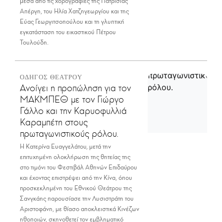
μέσα από τις χορογραφίες της Πατρίσιας
Απέργη, του Ηλία Χατζηγεωργίου και της
Εύας Γεωργιτσοπούλου και τη γλυπτική
εγκατάσταση του εικαστικού Πέτρου
Τουλούδη.
ΟΔΗΓΟΣ ΘΕΑΤΡΟΥ
Ανοίγει η προπώληση για τον
ΜΑΚΜΠΕΘ με τον Γιώργο
Γάλλο και την Καρυοφυλλιά
Καραμπέτη στους
πρωταγωνιστικούς ρόλου.
Η Κατερίνα Ευαγγελάτου, μετά την
επιτυχημένη ολοκλήρωση της θητείας της
στο τιμόνι του Φεστιβάλ Αθηνών Επιδαύρου
και έχοντας επιστρέψει από την Κίνα, όπου
προσκεκλημένη του Εθνικού Θεάτρου της
Σανγκάης παρουσίασε την Λυσιστράτη του
Αριστοφάνη, με θίασο αποκλειστικά Κινέζων
ηθοποιών, σκηνοθετεί τον εμβληματικό