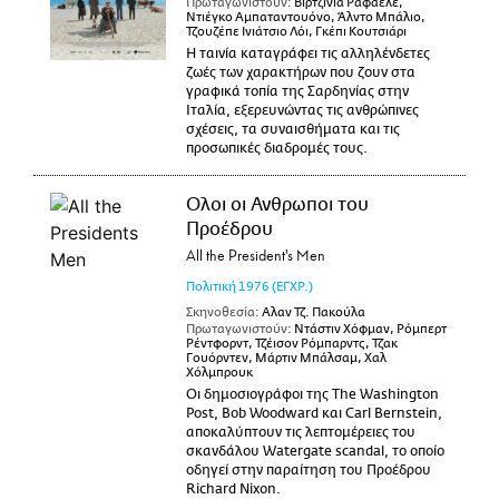
Πρωταγωνιστούν:
Βιρτζίνια Ραφαέλε,
Ντιέγκο Αμπαταντουόνο, Άλντο Μπάλιο,
Τζουζέπε Ινιάτσιο Λόι, Γκέπι Κουτσιάρι
Η ταινία καταγράφει τις αλληλένδετες
ζωές των χαρακτήρων που ζουν στα
γραφικά τοπία της Σαρδηνίας στην
Ιταλία, εξερευνώντας τις ανθρώπινες
σχέσεις, τα συναισθήματα και τις
προσωπικές διαδρομές τους.
Ολοι οι Ανθρωποι του
Προέδρου
All the President's Men
Πολιτική
1976
(ΕΓΧΡ.)
Σκηνοθεσία:
Αλαν Τζ. Πακούλα
Πρωταγωνιστούν:
Ντάστιν Χόφμαν, Ρόμπερτ
Ρέντφορντ, Τζέισον Ρόμπαρντς, Τζακ
Γουόρντεν, Μάρτιν Μπάλσαμ, Χαλ
Χόλμπρουκ
Οι δημοσιογράφοι της The Washington
Post, Bob Woodward και Carl Bernstein,
αποκαλύπτουν τις λεπτομέρειες του
σκανδάλου Watergate scandal, το οποίο
οδηγεί στην παραίτηση του Προέδρου
Richard Nixon.