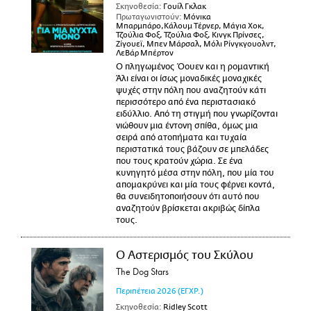
Σκηνοθεσία:
Γουίλ Γκλακ
Πρωταγωνιστούν:
Μόνικα
Μπαρμπάρο,Κάλουμ Τέρνερ, Μάγια Χοκ,
Τζούλια Φοξ, Τζούλια Φοξ, Κινγκ Πρίνσες,
Ζίγουεϊ, Μπεν Μάρσαλ, Μόλι Ρίνγκγουολντ,
ΛεΒάρ Μπέρτον
Ο πληγωμένος Όουεν και η ρομαντική
Άλι είναι οι ίσως μοναδικές μοναχικές
ψυχές στην πόλη που αναζητούν κάτι
περισσότερο από ένα περιστασιακό
ειδύλλιο. Από τη στιγμή που γνωρίζονται
νιώθουν μια έντονη σπίθα, όμως μια
σειρά από ατοπήματα και τυχαία
περιστατικά τους βάζουν σε μπελάδες
που τους κρατούν χώρια. Σε ένα
κυνηγητό μέσα στην πόλη, που μία του
απομακρύνει και μία τους φέρνει κοντά,
θα συνειδητοποιήσουν ότι αυτό που
αναζητούν βρίσκεται ακριβώς δίπλα
τους.
Ο Αστερισμός του Σκύλου
The Dog Stars
Περιπέτεια
2026
(ΕΓΧΡ.)
Σκηνοθεσία:
Ridley Scott