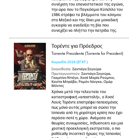
συνέχιση του επαναστατικού της αγώνα,
την ώρα που το Παγκόσμιο Κύπελλο του
1986 στρέφει τα βλέμματα του κόσμου
στο Μεξικό και της δίνει μια μοναδική
ευκαιρία να αναδείξει τη βία που
συνεχίζει να πλήττει την πατρίδα της.
Τορέντε για Πρόεδρος
Torrente Presidente (Torrente for President)
Κωμωδία
2026
(ΕΓΧΡ.)
Σκηνοθεσία:
Σαντιάγο Σεγούρα
Πρωταγωνιστούν:
Σαντιάγο Σεγούρα,
Γκαμπίνο Ντιέγο, Χοσέ Μαρία Ρούμπιο,
Κανίτα Μπράβα, Ραμόν Λάνγκα, Ομάρ
Μόντες
Χρόνια μετά την τελευταία του
καταστροφική «αποστολή», ο Χοσέ
Λουίς Τορέντε επιστρέφει πεπεισμένος
πως μόνο αυτός μπορεί να σώσει την
Ισπανία από τη χειρότερη κρίση που έχει
περάσει ποτέ η χώρα. Ανάμεσα σε
θεωρίες συνωμοσίας, influencers και μια
χαοτική προεκλογική εκστρατεία, ο πιο
politically incorrect ήρωας της Ισπανίας