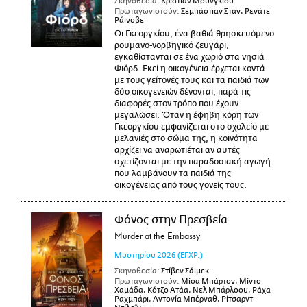
Σκηνοθεσία:
Κρίστιαν Μουνγκίου
Πρωταγωνιστούν:
Σεμπάστιαν Σταν, Ρενάτε
Ράινσβε
Οι Γκεοργκίου, ένα βαθιά θρησκευόμενο
ρουμανο-νορβηγικό ζευγάρι,
εγκαθίστανται σε ένα χωριό στα νησιά
Φιόρδ. Εκεί η οικογένεια έρχεται κοντά
με τους γείτονές τους και τα παιδιά των
δύο οικογενειών δένονται, παρά τις
διαφορές στον τρόπο που έχουν
μεγαλώσει. Όταν η έφηβη κόρη των
Γκεοργκίου εμφανίζεται στο σχολείο με
μελανιές στο σώμα της, η κοινότητα
αρχίζει να αναρωτιέται αν αυτές
σχετίζονται με την παραδοσιακή αγωγή
που λαμβάνουν τα παιδιά της
οικογένειας από τους γονείς τους.
Φόνος στην Πρεσβεία
Murder at the Embassy
Μυστηρίου
2026
(ΕΓΧΡ.)
Σκηνοθεσία:
Στίβεν Σάιμεκ
Πρωταγωνιστούν:
Μίσα Μπάρτον, Μίντο
Χαμάδα, Κότζο Ατάα, Νελ Μπάρλοου, Ράχα
Ραχμπάρι, Αντονία Μπέρναθ, Ρίτσαρντ