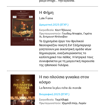
βάζει στόχο… την εξουσία.
Η Φήμη
Late Fame
Δραματική
2025
(ΕΓΧΡ.)
Σκηνοθεσία:
Κεντ Τζόουνς
Πρωταγωνιστούν:
Γουίλεμ Νταφόε, Γκρέτα
Λι, Εντμουντ Ντόνοβαν
Τα ξεχασμένα έργα του θρυλικού
Νεοϋορκέζου ποιητή Εντ Σάξμπεργκερ
γοητεύουν μια εκκεντρική ομάδα νέων
δημιουργών, αναζωπυρώνοντας το
καλλιτεχνικό του πάθος. Η ίντριγκά τους
συνυφαίνεται με τη μαγευτική παρουσία
της ηθοποιού Γκλόρια.
Η πιο πλούσια γυναίκα στον
κόσμο
La femme la plus riche du monde
Βιογραφική
2025
(ΕΓΧΡ.)
Σκηνοθεσία:
Τιερί Κλιφά
Πρωταγωνιστούν:
Ιζαμπέλ Ιπέρ, Λοράν