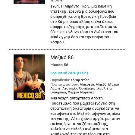
Ντίλαϊν
1934. Η Μιράντα Γκριν, μια ιδιωτική
ντετέκτιβ, ερευνά μια δολοφονία που
διαπράχθηκε στη Βρετανική Πρεσβεία
στο Κάιρο, όπου κλάπηκε ένα άκρως
απόρρητο έγγραφο, με αποτέλεσμα να
θέσει σε κίνδυνο τόσο τα Ανάκτορα του
Μπάκιγχαμ όσο και την ειρήνη του
κόσμου.
Μεξικό 86
Mexico 86
Δραματική
2026
(ΕΓΧΡ.)
Σκηνοθεσία:
Σέζαρ Ντίαζ
Πρωταγωνιστούν:
Μπερενίς Μπεζό, Ματέο
Λαμπέ, Λεονάρδο Ορτίζγκρις, Χουλιέτα
Εγουρόλα, Φερμίν Μαρτίνες
Μια νεαρή αντάρτισσα από τη
Γουατεμάλα που μάχεται ενάντια στη
στρατιωτική δικτατορία αναγκάζεται να
καταφύγει στο Μεξικό, αφήνοντας πίσω
τον γιο της. Δέκα χρόνια αργότερα, όταν
εκείνος έρχεται να ζήσει μαζί της,
καλείται να επιλέξει ανάμεσα στα
καθήκοντά της ως μητέρα και στη