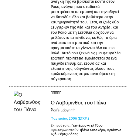
ανάγκη της να βρίσκεται κοντά στον
Ρόκο, ανάγκη που σταδιακά
μετατρέπεται σε εμμονή και την οδηγεί
να διεισδύει όλο και βαθύτερα στην
καθημερινότητά του. Έτσι, οι ζωές δύο
ζευγαριών της Λέα και του Αντρέα, και
του Ρόκο με τη Σετσίλια αρχίζουν να
μπλέκονται επικίνδυνα, καθώς τα όρια
ανάμεσα στα μυστικά και την
πραγματικότητα γίνονται όλο και πιο
θολά. Αυτό που ξεκινά ως μια φευγαλέα
ερωτική περιπέτεια εξελίσσεται σε ένα
παιχνίδι επιθυμίας, εξουσίας και
εξαπάτησης, οδηγώντας όλους τους
εμπλεκόμενους σε μια αναπόφευκτη
σύγκρουση…
Ο Λαβύρινθος του Πάνα
Pan's Labyrinth
Φαντασίας
2006
(ΕΓΧΡ.)
Σκηνοθεσία:
Γκιγιέρμο ντελ Τόρο
Πρωταγωνιστούν:
Ιβάνα Μπακέρο, Αριάντνα
Τζιλ, Σέρτζι Λόπεζ