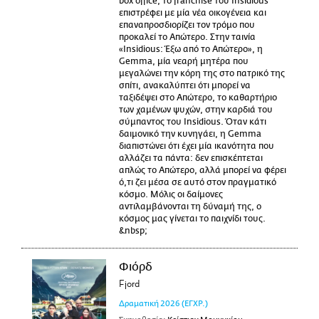
box office, το franchise του Insidious
επιστρέφει με μία νέα οικογένεια και
επαναπροσδιορίζει τον τρόμο που
προκαλεί το Απώτερο. Στην ταινία
«Insidious: Έξω από το Απώτερο», η
Gemma, μία νεαρή μητέρα που
μεγαλώνει την κόρη της στο πατρικό της
σπίτι, ανακαλύπτει ότι μπορεί να
ταξιδέψει στο Απώτερο, το καθαρτήριο
των χαμένων ψυχών, στην καρδιά του
σύμπαντος του Insidious. Όταν κάτι
δαιμονικό την κυνηγάει, η Gemma
διαπιστώνει ότι έχει μία ικανότητα που
αλλάζει τα πάντα: δεν επισκέπτεται
απλώς το Απώτερο, αλλά μπορεί να φέρει
ό,τι ζει μέσα σε αυτό στον πραγματικό
κόσμο. Μόλις οι δαίμονες
αντιλαμβάνονται τη δύναμή της, ο
κόσμος μας γίνεται το παιχνίδι τους.
&nbsp;
Φιόρδ
Fjord
Δραματική
2026
(ΕΓΧΡ.)