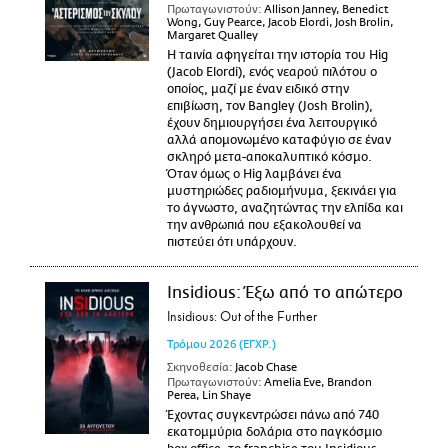
Πρωταγωνιστούν:
Allison Janney, Benedict
Wong, Guy Pearce, Jacob Elordi, Josh Brolin,
Margaret Qualley
Η ταινία αφηγείται την ιστορία του Hig
(Jacob Elordi), ενός νεαρού πιλότου ο
οποίος, μαζί με έναν ειδικό στην
επιβίωση, τον Bangley (Josh Brolin),
έχουν δημιουργήσει ένα λειτουργικό
αλλά απομονωμένο καταφύγιο σε έναν
σκληρό μετα-αποκαλυπτικό κόσμο.
Όταν όμως ο Hig λαμβάνει ένα
μυστηριώδες ραδιομήνυμα, ξεκινάει για
το άγνωστο, αναζητώντας την ελπίδα και
την ανθρωπιά που εξακολουθεί να
πιστεύει ότι υπάρχουν.
Insidious: Έξω από το απώτερο
Insidious: Out of the Further
Τρόμου
2026
(ΕΓΧΡ.)
Σκηνοθεσία:
Jacob Chase
Πρωταγωνιστούν:
Amelia Eve, Brandon
Perea, Lin Shaye
Έχοντας συγκεντρώσει πάνω από 740
εκατομμύρια δολάρια στο παγκόσμιο