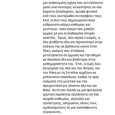
μια παθιασμένη σχέση που εκτυλίσσεται
μέσα από σύντομες συναντήσεις σε ένα
δωμάτιο ξενοδοχείου, κρυφή φυσικά
από τους εκατέρωθεν συντρόφους τους.
Εκεί, οι δυο τους δημιουργούν έναν
εύθραυστο κόσμο επιθυμίας και
μυστικών - έναν κόσμο που μοιάζει
αρχικά με μια συνηθισμένη ιστορία
απιστίας. Όμως, όσο περνά ο καιρός, η
Λέα βυθίζεται όλο και περισσότερο στην
ανάγκη της να βρίσκεται κοντά στον
Ρόκο, ανάγκη που σταδιακά
μετατρέπεται σε εμμονή και την οδηγεί
να διεισδύει όλο και βαθύτερα στην
καθημερινότητά του. Έτσι, οι ζωές δύο
ζευγαριών της Λέα και του Αντρέα, και
του Ρόκο με τη Σετσίλια αρχίζουν να
μπλέκονται επικίνδυνα, καθώς τα όρια
ανάμεσα στα μυστικά και την
πραγματικότητα γίνονται όλο και πιο
θολά. Αυτό που ξεκινά ως μια φευγαλέα
ερωτική περιπέτεια εξελίσσεται σε ένα
παιχνίδι επιθυμίας, εξουσίας και
εξαπάτησης, οδηγώντας όλους τους
εμπλεκόμενους σε μια αναπόφευκτη
σύγκρουση…