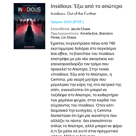
Insidious: Έξω από το απώτερο
Insidious: Out of the Further
Τρόμου
2026
(ΕΓΧΡ.)
Σκηνοθεσία:
Jacob Chase
Πρωταγωνιστούν:
Amelia Eve, Brandon
Perea, Lin Shaye
Έχοντας συγκεντρώσει πάνω από 740
εκατομμύρια δολάρια στο παγκόσμιο
box office, το franchise του Insidious
επιστρέφει με μία νέα οικογένεια και
επαναπροσδιορίζει τον τρόμο που
προκαλεί το Απώτερο. Στην ταινία
«Insidious: Έξω από το Απώτερο», η
Gemma, μία νεαρή μητέρα που
μεγαλώνει την κόρη της στο πατρικό της
σπίτι, ανακαλύπτει ότι μπορεί να
ταξιδέψει στο Απώτερο, το καθαρτήριο
των χαμένων ψυχών, στην καρδιά του
σύμπαντος του Insidious. Όταν κάτι
δαιμονικό την κυνηγάει, η Gemma
διαπιστώνει ότι έχει μία ικανότητα που
αλλάζει τα πάντα: δεν επισκέπτεται
απλώς το Απώτερο, αλλά μπορεί να φέρει
ό,τι ζει μέσα σε αυτό στον πραγματικό