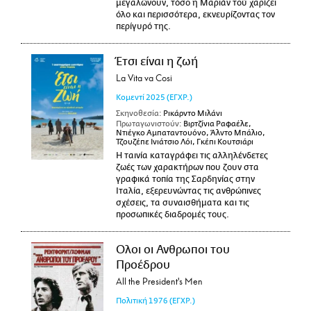
μεγαλώνουν, τόσο η Μαριάν τού χαρίζει
όλο και περισσότερα, εκνευρίζοντας τον
περίγυρό της.
Έτσι είναι η ζωή
La Vita va Cosi
Κομεντί
2025
(ΕΓΧΡ.)
Σκηνοθεσία:
Ρικάρντο Μιλάνι
Πρωταγωνιστούν:
Βιρτζίνια Ραφαέλε,
Ντιέγκο Αμπαταντουόνο, Άλντο Μπάλιο,
Τζουζέπε Ινιάτσιο Λόι, Γκέπι Κουτσιάρι
Η ταινία καταγράφει τις αλληλένδετες
ζωές των χαρακτήρων που ζουν στα
γραφικά τοπία της Σαρδηνίας στην
Ιταλία, εξερευνώντας τις ανθρώπινες
σχέσεις, τα συναισθήματα και τις
προσωπικές διαδρομές τους.
Ολοι οι Ανθρωποι του
Προέδρου
All the President's Men
Πολιτική
1976
(ΕΓΧΡ.)