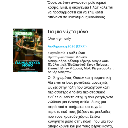
Όουκ σε έναν άγνωστο προϊστορικό
κόσμο. Εκεί, η οικογένεια Πλατ καλείται
να προσαρμοστεί και να επιβιώσει
απέναντι σε θανάσιμους κινδύνους.
Για μια νύχτα μόνο
One night only
Αισθηματική
2026
(ΕΓΧΡ.)
Σκηνοθεσία:
Γουίλ Γκλακ
Πρωταγωνιστούν:
Μόνικα
Μπαρμπάρο,Κάλουμ Τέρνερ, Μάγια Χοκ,
Τζούλια Φοξ, Τζούλια Φοξ, Κινγκ Πρίνσες,
Ζίγουεϊ, Μπεν Μάρσαλ, Μόλι Ρίνγκγουολντ,
ΛεΒάρ Μπέρτον
Ο πληγωμένος Όουεν και η ρομαντική
Άλι είναι οι ίσως μοναδικές μοναχικές
ψυχές στην πόλη που αναζητούν κάτι
περισσότερο από ένα περιστασιακό
ειδύλλιο. Από τη στιγμή που γνωρίζονται
νιώθουν μια έντονη σπίθα, όμως μια
σειρά από ατοπήματα και τυχαία
περιστατικά τους βάζουν σε μπελάδες
που τους κρατούν χώρια. Σε ένα
κυνηγητό μέσα στην πόλη, που μία του
απομακρύνει και μία τους φέρνει κοντά,