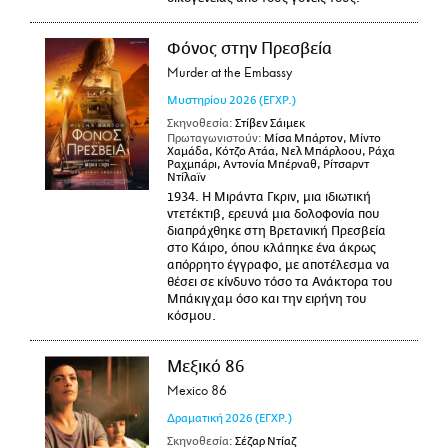
Φόνος στην Πρεσβεία
Murder at the Embassy
Μυστηρίου
2026
(ΕΓΧΡ.)
Σκηνοθεσία:
Στίβεν Σάιμεκ
Πρωταγωνιστούν:
Μίσα Μπάρτον, Μίντο
Χαμάδα, Κότζο Ατάα, Νελ Μπάρλοου, Ράχα
Ραχμπάρι, Αντονία Μπέρναθ, Ρίτσαρντ
Ντίλαϊν
1934. Η Μιράντα Γκριν, μια ιδιωτική
ντετέκτιβ, ερευνά μια δολοφονία που
διαπράχθηκε στη Βρετανική Πρεσβεία
στο Κάιρο, όπου κλάπηκε ένα άκρως
απόρρητο έγγραφο, με αποτέλεσμα να
θέσει σε κίνδυνο τόσο τα Ανάκτορα του
Μπάκιγχαμ όσο και την ειρήνη του
κόσμου.
Μεξικό 86
Mexico 86
Δραματική
2026
(ΕΓΧΡ.)
Σκηνοθεσία:
Σέζαρ Ντίαζ