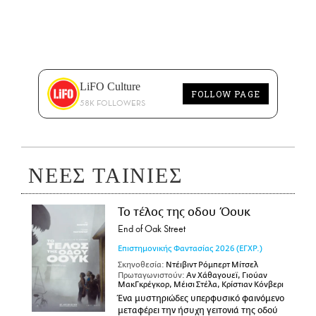
LiFO Culture
FOLLOW PAGE
58K FOLLOWERS
ΝΕΕΣ ΤΑΙΝΙΕΣ
Το τέλος της οδου Όουκ
End of Oak Street
Επιστημονικής Φαντασίας
2026
(ΕΓΧΡ.)
Σκηνοθεσία:
Ντέιβιντ Ρόμπερτ Μίτσελ
Πρωταγωνιστούν:
Αν Χάθαγουεϊ, Γιούαν
ΜακΓκρέγκορ, Μέισι Στέλα, Κρίστιαν Κόνβερι
Ένα μυστηριώδες υπερφυσικό φαινόμενο
μεταφέρει την ήσυχη γειτονιά της οδού