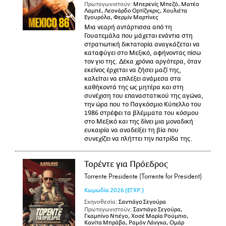
Πρωταγωνιστούν:
Μπερενίς Μπεζό, Ματέο
Λαμπέ, Λεονάρδο Ορτίζγκρις, Χουλιέτα
Εγουρόλα, Φερμίν Μαρτίνες
Μια νεαρή αντάρτισσα από τη
Γουατεμάλα που μάχεται ενάντια στη
στρατιωτική δικτατορία αναγκάζεται να
καταφύγει στο Μεξικό, αφήνοντας πίσω
τον γιο της. Δέκα χρόνια αργότερα, όταν
εκείνος έρχεται να ζήσει μαζί της,
καλείται να επιλέξει ανάμεσα στα
καθήκοντά της ως μητέρα και στη
συνέχιση του επαναστατικού της αγώνα,
την ώρα που το Παγκόσμιο Κύπελλο του
1986 στρέφει τα βλέμματα του κόσμου
στο Μεξικό και της δίνει μια μοναδική
ευκαιρία να αναδείξει τη βία που
συνεχίζει να πλήττει την πατρίδα της.
Τορέντε για Πρόεδρος
Torrente Presidente (Torrente for President)
Κωμωδία
2026
(ΕΓΧΡ.)
Σκηνοθεσία:
Σαντιάγο Σεγούρα
Πρωταγωνιστούν:
Σαντιάγο Σεγούρα,
Γκαμπίνο Ντιέγο, Χοσέ Μαρία Ρούμπιο,
Κανίτα Μπράβα, Ραμόν Λάνγκα, Ομάρ