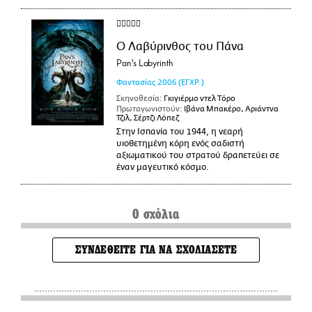
Ο Λαβύρινθος του Πάνα
Pan's Labyrinth
Φαντασίας
2006
(ΕΓΧΡ.)
Σκηνοθεσία:
Γκιγιέρμο ντελ Τόρο
Πρωταγωνιστούν:
Ιβάνα Μπακέρο, Αριάντνα
Τζιλ, Σέρτζι Λόπεζ
Στην Ισπανία του 1944, η νεαρή
υιοθετημένη κόρη ενός σαδιστή
αξιωματικού του στρατού δραπετεύει σε
έναν μαγευτικό κόσμο.
0 σχόλια
ΣΥΝΔΕΘΕΙΤΕ ΓΙΑ ΝΑ ΣΧΟΛΙΑΣΕΤΕ