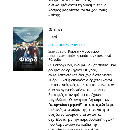
κόσμο. Μόλις οι δαίμονες
αντιλαμβάνονται τη δύναμή της, ο
κόσμος μας γίνεται το παιχνίδι τους.
&nbsp;
Φιόρδ
Fjord
Δραματική
2026
(ΕΓΧΡ.)
Σκηνοθεσία:
Κρίστιαν Μουνγκίου
Πρωταγωνιστούν:
Σεμπάστιαν Σταν, Ρενάτε
Ράινσβε
Οι Γκεοργκίου, ένα βαθιά θρησκευόμενο
ρουμανο-νορβηγικό ζευγάρι,
εγκαθίστανται σε ένα χωριό στα νησιά
Φιόρδ. Εκεί η οικογένεια έρχεται κοντά
με τους γείτονές τους και τα παιδιά των
δύο οικογενειών δένονται, παρά τις
διαφορές στον τρόπο που έχουν
μεγαλώσει. Όταν η έφηβη κόρη των
Γκεοργκίου εμφανίζεται στο σχολείο με
μελανιές στο σώμα της, η κοινότητα
αρχίζει να αναρωτιέται αν αυτές
σχετίζονται με την παραδοσιακή αγωγή
που λαμβάνουν τα παιδιά της
οικογένειας από τους γονείς τους.