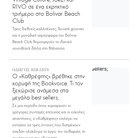
RIVO σε ένα εκρηκτικό
τριήμερο στο Bolivar Beach
Club
Τρεις διεθνείς καλλιτέχνες, δυνατά grooves
και η μοναδική ατμόσφαιρα του Bolivar
Beach Club δημιουργούν το ιδανικό
soundtrack δίπλα στη θάλασσα.
ΟΔΗΓΟΣ ΒΙΒΛΙΟΥ
Ο «Καθρέφτης» βρέθηκε στην
κορυφή της Bookvoice. Τι τον
ξεχώρισε ανάμεσα στα
μεγάλα best sellers;
Σε μια περίοδο όπου κυριαρχούν οι
γρήγορες συνταγές επιτυχίας και οι εύκολες
απαντήσεις, ο «Καθρέφτης» επιλέγει να
εστιάσει σε τρεις έννοιες που διατρέχουν
σχεδόν ολόκληρο το έργο: την πειθαρχία, τη