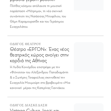
Πλήθος κόσμου απόλαυσε τη μουσική
παράσταση «Μέτρημα», τη νέα σκηνική
συνάντηση της Νατάσσας Μποφίλιου, του
Θέμη Καραμουρατίδη και του Γεράσιμου
Ευαγγελάτου.
ΟΔΗΓΟΣ ΘΕΑΤΡΟΥ
Θέατρο «ΕΡΓΟΝ»: Ένας νέος
θεατρικός χώρος ανοίγει στην
καρδιά της Αθήνας
Η Λυδία Κονιόρδου επιστρέφει με την
«Φόνισσα» του Αλέξανδρου Παπαδιαμάντη
& ο Σωτήρης Τσαφούλιας σκηνοθετεί την
Ευαγγελία Μουμούρη στο βραβευμένο «Μια
κανονική μέρα» της Κατερίνας Γιαννάκου.
ΟΔΗΓΟΣ ΔΙΑΣΚΕΔΑΣΗ
Vintage Culture, Joezi και