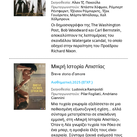
Σκηνοθεσία:
Αλαν Τζ. Πακούλα
Πρωταγωνιστούν:
Ντάστιν Χόφμαν, Ρόμπερτ
Ρέντφορντ, Τζέισον Ρόμπαρντς, Τζακ
Γουόρντεν, Μάρτιν Μπάλσαμ, Χαλ
Χόλμπρουκ
Οι δημοσιογράφοι της The Washington
Post, Bob Woodward και Carl Bernstein,
αποκαλύπτουν τις λεπτομέρειες του
σκανδάλου Watergate scandal, το οποίο
οδηγεί στην παραίτηση του Προέδρου
Richard Nixon.
Μικρή Ιστορία Απιστίας
Breve storia d'amore
Αισθηματική
2025
(ΕΓΧΡ.)
Σκηνοθεσία:
Ludovica Rampoldi
Πρωταγωνιστούν:
Pilar Fogliati, Andriano
Giannini
Μια τυχαία γνωριμία εξελίσσεται σε μια
παθιασμένη εξωσυζυγική σχέση… αλλά
σύντομα μετατρέπεται σε επικίνδυνη
εμμονή, στη «Μικρή Ιστορία Απιστίας».
Όταν η Λέα γνωρίζει τυχαία τον Ρόκο σε
ένα μπαρ, η αμοιβαία έλξη τους είναι
ακαριαία. Σύντομα ξεκινά ανάμεσά τους