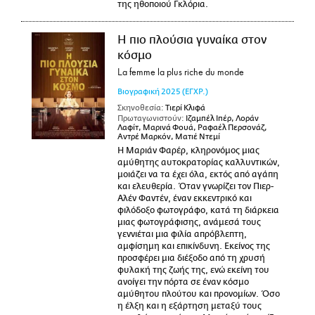
της ηθοποιού Γκλόρια.
Η πιο πλούσια γυναίκα στον
κόσμο
La femme la plus riche du monde
Βιογραφική
2025
(ΕΓΧΡ.)
Σκηνοθεσία:
Τιερί Κλιφά
Πρωταγωνιστούν:
Ιζαμπέλ Ιπέρ, Λοράν
Λαφίτ, Μαρινά Φουά, Ραφαέλ Περσονάζ,
Αντρέ Μαρκόν, Ματιέ Ντεμί
Η Μαριάν Φαρέρ, κληρονόμος μιας
αμύθητης αυτοκρατορίας καλλυντικών,
μοιάζει να τα έχει όλα, εκτός από αγάπη
και ελευθερία. Όταν γνωρίζει τον Πιερ-
Αλέν Φαντέν, έναν εκκεντρικό και
φιλόδοξο φωτογράφο, κατά τη διάρκεια
μιας φωτογράφισης, ανάμεσά τους
γεννιέται μια φιλία απρόβλεπτη,
αμφίσημη και επικίνδυνη. Εκείνος της
προσφέρει μια διέξοδο από τη χρυσή
φυλακή της ζωής της, ενώ εκείνη του
ανοίγει την πόρτα σε έναν κόσμο
αμύθητου πλούτου και προνομίων. Όσο
η έλξη και η εξάρτηση μεταξύ τους