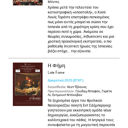
Μόντες
Χρόνια μετά την τελευταία του
καταστροφική «αποστολή», ο Χοσέ
Λουίς Τορέντε επιστρέφει πεπεισμένος
πως μόνο αυτός μπορεί να σώσει την
Ισπανία από τη χειρότερη κρίση που έχει
περάσει ποτέ η χώρα. Ανάμεσα σε
θεωρίες συνωμοσίας, influencers και μια
χαοτική προεκλογική εκστρατεία, ο πιο
politically incorrect ήρωας της Ισπανίας
βάζει στόχο… την εξουσία.
Η Φήμη
Late Fame
Δραματική
2025
(ΕΓΧΡ.)
Σκηνοθεσία:
Κεντ Τζόουνς
Πρωταγωνιστούν:
Γουίλεμ Νταφόε, Γκρέτα
Λι, Εντμουντ Ντόνοβαν
Τα ξεχασμένα έργα του θρυλικού
Νεοϋορκέζου ποιητή Εντ Σάξμπεργκερ
γοητεύουν μια εκκεντρική ομάδα νέων
δημιουργών, αναζωπυρώνοντας το
καλλιτεχνικό του πάθος. Η ίντριγκά τους
συνυφαίνεται με τη μαγευτική παρουσία