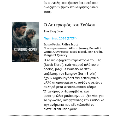
θα συνειδητοποιήσουν ότι αυτό που
αναζητούν βρίσκεται ακριβώς δίπλα
τους.
Ο Αστερισμός του Σκύλου
The Dog Stars
Περιπέτεια
2026
(ΕΓΧΡ.)
Σκηνοθεσία:
Ridley Scott
Πρωταγωνιστούν:
Allison Janney, Benedict
Wong, Guy Pearce, Jacob Elordi, Josh Brolin,
Margaret Qualley
Η ταινία αφηγείται την ιστορία του Hig
(Jacob Elordi), ενός νεαρού πιλότου ο
οποίος, μαζί με έναν ειδικό στην
επιβίωση, τον Bangley (Josh Brolin),
έχουν δημιουργήσει ένα λειτουργικό
αλλά απομονωμένο καταφύγιο σε έναν
σκληρό μετα-αποκαλυπτικό κόσμο.
Όταν όμως ο Hig λαμβάνει ένα
μυστηριώδες ραδιομήνυμα, ξεκινάει για
το άγνωστο, αναζητώντας την ελπίδα και
την ανθρωπιά που εξακολουθεί να
πιστεύει ότι υπάρχουν.