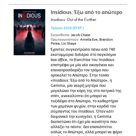
Insidious: Έξω από το απώτερο
Insidious: Out of the Further
Τρόμου
2026
(ΕΓΧΡ.)
Σκηνοθεσία:
Jacob Chase
Πρωταγωνιστούν:
Amelia Eve, Brandon
Perea, Lin Shaye
Έχοντας συγκεντρώσει πάνω από 740
εκατομμύρια δολάρια στο παγκόσμιο
box office, το franchise του Insidious
επιστρέφει με μία νέα οικογένεια και
επαναπροσδιορίζει τον τρόμο που
προκαλεί το Απώτερο. Στην ταινία
«Insidious: Έξω από το Απώτερο», η
Gemma, μία νεαρή μητέρα που
μεγαλώνει την κόρη της στο πατρικό της
σπίτι, ανακαλύπτει ότι μπορεί να
ταξιδέψει στο Απώτερο, το καθαρτήριο
των χαμένων ψυχών, στην καρδιά του
σύμπαντος του Insidious. Όταν κάτι
δαιμονικό την κυνηγάει, η Gemma
διαπιστώνει ότι έχει μία ικανότητα που
αλλάζει τα πάντα: δεν επισκέπτεται
απλώς το Απώτερο, αλλά μπορεί να φέρει