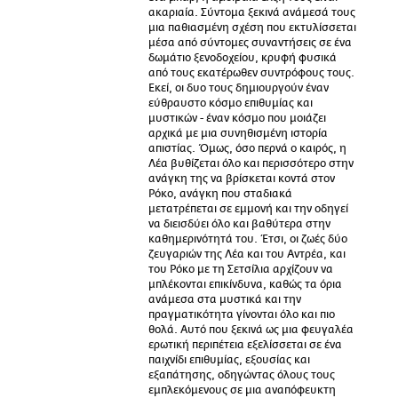
ακαριαία. Σύντομα ξεκινά ανάμεσά τους
μια παθιασμένη σχέση που εκτυλίσσεται
μέσα από σύντομες συναντήσεις σε ένα
δωμάτιο ξενοδοχείου, κρυφή φυσικά
από τους εκατέρωθεν συντρόφους τους.
Εκεί, οι δυο τους δημιουργούν έναν
εύθραυστο κόσμο επιθυμίας και
μυστικών - έναν κόσμο που μοιάζει
αρχικά με μια συνηθισμένη ιστορία
απιστίας. Όμως, όσο περνά ο καιρός, η
Λέα βυθίζεται όλο και περισσότερο στην
ανάγκη της να βρίσκεται κοντά στον
Ρόκο, ανάγκη που σταδιακά
μετατρέπεται σε εμμονή και την οδηγεί
να διεισδύει όλο και βαθύτερα στην
καθημερινότητά του. Έτσι, οι ζωές δύο
ζευγαριών της Λέα και του Αντρέα, και
του Ρόκο με τη Σετσίλια αρχίζουν να
μπλέκονται επικίνδυνα, καθώς τα όρια
ανάμεσα στα μυστικά και την
πραγματικότητα γίνονται όλο και πιο
θολά. Αυτό που ξεκινά ως μια φευγαλέα
ερωτική περιπέτεια εξελίσσεται σε ένα
παιχνίδι επιθυμίας, εξουσίας και
εξαπάτησης, οδηγώντας όλους τους
εμπλεκόμενους σε μια αναπόφευκτη