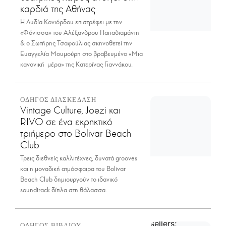
καρδιά της Αθήνας
Η Λυδία Κονιόρδου επιστρέφει με την
«Φόνισσα» του Αλέξανδρου Παπαδιαμάντη
& ο Σωτήρης Τσαφούλιας σκηνοθετεί την
Ευαγγελία Μουμούρη στο βραβευμένο «Μια
κανονική μέρα» της Κατερίνας Γιαννάκου.
ΟΔΗΓΟΣ ΔΙΑΣΚΕΔΑΣΗ
Vintage Culture, Joezi και
RIVO σε ένα εκρηκτικό
τριήμερο στο Bolivar Beach
Club
Τρεις διεθνείς καλλιτέχνες, δυνατά grooves
και η μοναδική ατμόσφαιρα του Bolivar
Beach Club δημιουργούν το ιδανικό
soundtrack δίπλα στη θάλασσα.
ΟΔΗΓΟΣ ΒΙΒΛΙΟΥ