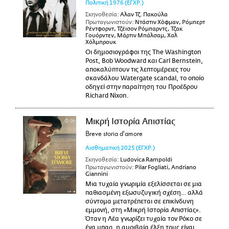
Πολιτική
1976
(ΕΓΧΡ.)
Σκηνοθεσία:
Αλαν Τζ. Πακούλα
Πρωταγωνιστούν:
Ντάστιν Χόφμαν, Ρόμπερτ
Ρέντφορντ, Τζέισον Ρόμπαρντς, Τζακ
Γουόρντεν, Μάρτιν Μπάλσαμ, Χαλ
Χόλμπρουκ
Οι δημοσιογράφοι της The Washington
Post, Bob Woodward και Carl Bernstein,
αποκαλύπτουν τις λεπτομέρειες του
σκανδάλου Watergate scandal, το οποίο
οδηγεί στην παραίτηση του Προέδρου
Richard Nixon.
Μικρή Ιστορία Απιστίας
Breve storia d'amore
Αισθηματική
2025
(ΕΓΧΡ.)
Σκηνοθεσία:
Ludovica Rampoldi
Πρωταγωνιστούν:
Pilar Fogliati, Andriano
Giannini
Μια τυχαία γνωριμία εξελίσσεται σε μια
παθιασμένη εξωσυζυγική σχέση… αλλά
σύντομα μετατρέπεται σε επικίνδυνη
εμμονή, στη «Μικρή Ιστορία Απιστίας».
Όταν η Λέα γνωρίζει τυχαία τον Ρόκο σε
ένα μπαρ, η αμοιβαία έλξη τους είναι