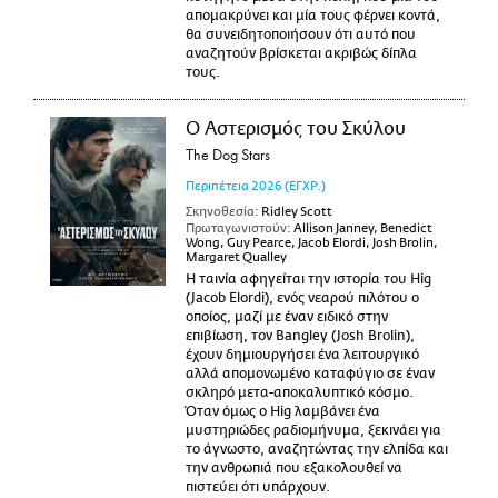
απομακρύνει και μία τους φέρνει κοντά,
θα συνειδητοποιήσουν ότι αυτό που
αναζητούν βρίσκεται ακριβώς δίπλα
τους.
Ο Αστερισμός του Σκύλου
The Dog Stars
Περιπέτεια
2026
(ΕΓΧΡ.)
Σκηνοθεσία:
Ridley Scott
Πρωταγωνιστούν:
Allison Janney, Benedict
Wong, Guy Pearce, Jacob Elordi, Josh Brolin,
Margaret Qualley
Η ταινία αφηγείται την ιστορία του Hig
(Jacob Elordi), ενός νεαρού πιλότου ο
οποίος, μαζί με έναν ειδικό στην
επιβίωση, τον Bangley (Josh Brolin),
έχουν δημιουργήσει ένα λειτουργικό
αλλά απομονωμένο καταφύγιο σε έναν
σκληρό μετα-αποκαλυπτικό κόσμο.
Όταν όμως ο Hig λαμβάνει ένα
μυστηριώδες ραδιομήνυμα, ξεκινάει για
το άγνωστο, αναζητώντας την ελπίδα και
την ανθρωπιά που εξακολουθεί να
πιστεύει ότι υπάρχουν.