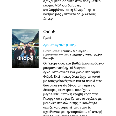
ό,τι ζει μέσα σε αυτό στον πραγματικό
κόσμο. Μόλις οι δαίμονες
αντιλαμβάνονται τη δύναμή της, ο
κόσμος μας γίνεται το παιχνίδι τους.
&nbsp;
Φιόρδ
Fjord
Δραματική
2026
(ΕΓΧΡ.)
Σκηνοθεσία:
Κρίστιαν Μουνγκίου
Πρωταγωνιστούν:
Σεμπάστιαν Σταν, Ρενάτε
Ράινσβε
Οι Γκεοργκίου, ένα βαθιά θρησκευόμενο
ρουμανο-νορβηγικό ζευγάρι,
εγκαθίστανται σε ένα χωριό στα νησιά
Φιόρδ. Εκεί η οικογένεια έρχεται κοντά
με τους γείτονές τους και τα παιδιά των
δύο οικογενειών δένονται, παρά τις
διαφορές στον τρόπο που έχουν
μεγαλώσει. Όταν η έφηβη κόρη των
Γκεοργκίου εμφανίζεται στο σχολείο με
μελανιές στο σώμα της, η κοινότητα
αρχίζει να αναρωτιέται αν αυτές
σχετίζονται με την παραδοσιακή αγωγή