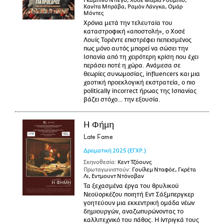
Γκαμπίνο Ντιέγο, Χοσέ Μαρία Ρούμπιο,
Κανίτα Μπράβα, Ραμόν Λάνγκα, Ομάρ
Μόντες
Χρόνια μετά την τελευταία του
καταστροφική «αποστολή», ο Χοσέ
Λουίς Τορέντε επιστρέφει πεπεισμένος
πως μόνο αυτός μπορεί να σώσει την
Ισπανία από τη χειρότερη κρίση που έχει
περάσει ποτέ η χώρα. Ανάμεσα σε
θεωρίες συνωμοσίας, influencers και μια
χαοτική προεκλογική εκστρατεία, ο πιο
politically incorrect ήρωας της Ισπανίας
βάζει στόχο… την εξουσία.
Η Φήμη
Late Fame
Δραματική
2025
(ΕΓΧΡ.)
Σκηνοθεσία:
Κεντ Τζόουνς
Πρωταγωνιστούν:
Γουίλεμ Νταφόε, Γκρέτα
Λι, Εντμουντ Ντόνοβαν
Τα ξεχασμένα έργα του θρυλικού
Νεοϋορκέζου ποιητή Εντ Σάξμπεργκερ
γοητεύουν μια εκκεντρική ομάδα νέων
δημιουργών, αναζωπυρώνοντας το
καλλιτεχνικό του πάθος. Η ίντριγκά τους