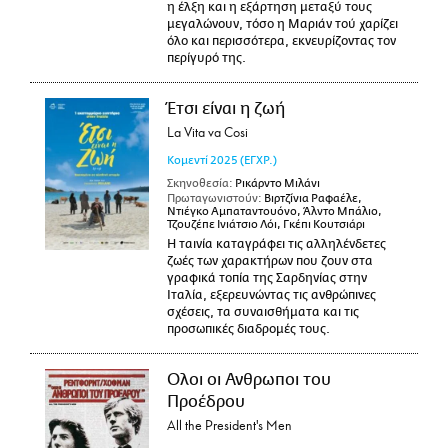
η έλξη και η εξάρτηση μεταξύ τους
μεγαλώνουν, τόσο η Μαριάν τού χαρίζει
όλο και περισσότερα, εκνευρίζοντας τον
περίγυρό της.
Έτσι είναι η ζωή
La Vita va Cosi
Κομεντί
2025
(ΕΓΧΡ.)
Σκηνοθεσία:
Ρικάρντο Μιλάνι
Πρωταγωνιστούν:
Βιρτζίνια Ραφαέλε,
Ντιέγκο Αμπαταντουόνο, Άλντο Μπάλιο,
Τζουζέπε Ινιάτσιο Λόι, Γκέπι Κουτσιάρι
Η ταινία καταγράφει τις αλληλένδετες
ζωές των χαρακτήρων που ζουν στα
γραφικά τοπία της Σαρδηνίας στην
Ιταλία, εξερευνώντας τις ανθρώπινες
σχέσεις, τα συναισθήματα και τις
προσωπικές διαδρομές τους.
Ολοι οι Ανθρωποι του
Προέδρου
All the President's Men