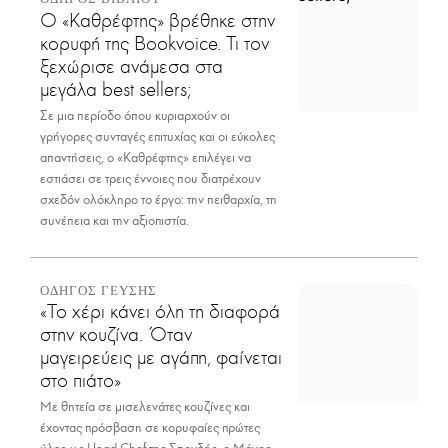
Ο «Καθρέφτης» βρέθηκε στην
κορυφή της Bookvoice. Τι τον
ξεχώρισε ανάμεσα στα
μεγάλα best sellers;
Σε μια περίοδο όπου κυριαρχούν οι
γρήγορες συνταγές επιτυχίας και οι εύκολες
απαντήσεις, ο «Καθρέφτης» επιλέγει να
εστιάσει σε τρεις έννοιες που διατρέχουν
σχεδόν ολόκληρο το έργο: την πειθαρχία, τη
συνέπεια και την αξιοπιστία.
ΟΔΗΓΟΣ ΓΕΥΣΗΣ
«Το χέρι κάνει όλη τη διαφορά
στην κουζίνα. Όταν
μαγειρεύεις με αγάπη, φαίνεται
στο πιάτο»
Με θητεία σε μισελενάτες κουζίνες και
έχοντας πρόσβαση σε κορυφαίες πρώτες