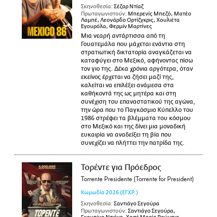
Σκηνοθεσία:
Σέζαρ Ντίαζ
Πρωταγωνιστούν:
Μπερενίς Μπεζό, Ματέο
Λαμπέ, Λεονάρδο Ορτίζγκρις, Χουλιέτα
Εγουρόλα, Φερμίν Μαρτίνες
Μια νεαρή αντάρτισσα από τη
Γουατεμάλα που μάχεται ενάντια στη
στρατιωτική δικτατορία αναγκάζεται να
καταφύγει στο Μεξικό, αφήνοντας πίσω
τον γιο της. Δέκα χρόνια αργότερα, όταν
εκείνος έρχεται να ζήσει μαζί της,
καλείται να επιλέξει ανάμεσα στα
καθήκοντά της ως μητέρα και στη
συνέχιση του επαναστατικού της αγώνα,
την ώρα που το Παγκόσμιο Κύπελλο του
1986 στρέφει τα βλέμματα του κόσμου
στο Μεξικό και της δίνει μια μοναδική
ευκαιρία να αναδείξει τη βία που
συνεχίζει να πλήττει την πατρίδα της.
Τορέντε για Πρόεδρος
Torrente Presidente (Torrente for President)
Κωμωδία
2026
(ΕΓΧΡ.)
Σκηνοθεσία:
Σαντιάγο Σεγούρα
Πρωταγωνιστούν:
Σαντιάγο Σεγούρα,