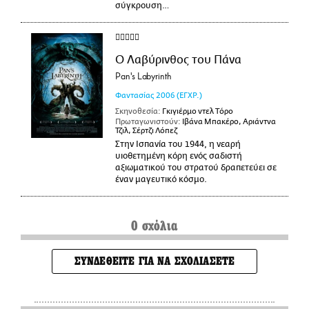
σύγκρουση…
Ο Λαβύρινθος του Πάνα
Pan's Labyrinth
Φαντασίας
2006
(ΕΓΧΡ.)
Σκηνοθεσία:
Γκιγιέρμο ντελ Τόρο
Πρωταγωνιστούν:
Ιβάνα Μπακέρο, Αριάντνα
Τζιλ, Σέρτζι Λόπεζ
Στην Ισπανία του 1944, η νεαρή
υιοθετημένη κόρη ενός σαδιστή
αξιωματικού του στρατού δραπετεύει σε
έναν μαγευτικό κόσμο.
0 σχόλια
ΣΥΝΔΕΘΕΙΤΕ ΓΙΑ ΝΑ ΣΧΟΛΙΑΣΕΤΕ