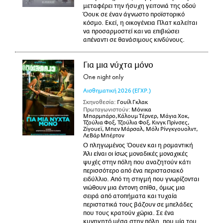
μεταφέρει την ήσυχη γειτονιά της οδού
Όουκ σε έναν άγνωστο προϊστορικό
κόσμο. Εκεί, η οικογένεια Πλατ καλείται
να προσαρμοστεί και να επιβιώσει
απέναντι σε θανάσιμους κινδύνους.
Για μια νύχτα μόνο
One night only
Αισθηματική
2026
(ΕΓΧΡ.)
Σκηνοθεσία:
Γουίλ Γκλακ
Πρωταγωνιστούν:
Μόνικα
Μπαρμπάρο,Κάλουμ Τέρνερ, Μάγια Χοκ,
Τζούλια Φοξ, Τζούλια Φοξ, Κινγκ Πρίνσες,
Ζίγουεϊ, Μπεν Μάρσαλ, Μόλι Ρίνγκγουολντ,
ΛεΒάρ Μπέρτον
Ο πληγωμένος Όουεν και η ρομαντική
Άλι είναι οι ίσως μοναδικές μοναχικές
ψυχές στην πόλη που αναζητούν κάτι
περισσότερο από ένα περιστασιακό
ειδύλλιο. Από τη στιγμή που γνωρίζονται
νιώθουν μια έντονη σπίθα, όμως μια
σειρά από ατοπήματα και τυχαία
περιστατικά τους βάζουν σε μπελάδες
που τους κρατούν χώρια. Σε ένα
κυνηγητό μέσα στην πόλη, που μία του