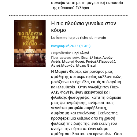
συνυφαίνεται με τη μαγευτική παρουσία
της ηθοποιού Γκλόρια.
Η πιο πλούσια γυναίκα στον
κόσμο
La femme la plus riche du monde
Βιογραφική
2025
(ΕΓΧΡ.)
Σκηνοθεσία:
Τιερί Κλιφά
Πρωταγωνιστούν:
Ιζαμπέλ Ιπέρ, Λοράν
Λαφίτ, Μαρινά Φουά, Ραφαέλ Περσονάζ,
Αντρέ Μαρκόν, Ματιέ Ντεμί
Η Μαριάν Φαρέρ, κληρονόμος μιας
αμύθητης αυτοκρατορίας καλλυντικών,
μοιάζει να τα έχει όλα, εκτός από αγάπη
και ελευθερία. Όταν γνωρίζει τον Πιερ-
Αλέν Φαντέν, έναν εκκεντρικό και
φιλόδοξο φωτογράφο, κατά τη διάρκεια
μιας φωτογράφισης, ανάμεσά τους
γεννιέται μια φιλία απρόβλεπτη,
αμφίσημη και επικίνδυνη. Εκείνος της
προσφέρει μια διέξοδο από τη χρυσή
φυλακή της ζωής της, ενώ εκείνη του
ανοίγει την πόρτα σε έναν κόσμο
αμύθητου πλούτου και προνομίων. Όσο