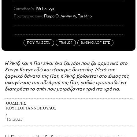
Σκηνοθεσία:
Ρέι Γιουνγκ
Πρωταγωνιστούν:
Πάτρα Ο, Λιν-Λιν Λι, Τάι Μπο
ΠΟΥ ΠΑΙΖΕΤΑΙ
TRAILER
ΒΑΘΜΟΛΟΓΗΣΤΕ
Η Άντζι και η Πατ είναι ένα ζευγάρι που ζει αρμονικά στο
Χονγκ Κονγκ εδώ και τέσσερις δεκαετίες. Μετά τον
ξαφνικό θάνατο της Πατ, η Άντζι βρίσκεται στο έλεος της
οικογένειας του αδελφού της Πατ, καθώς προσπαθεί να
διατηρήσει το σπίτι που μοιράζονταν τριάντα χρόνια.
ΘΟΔΩΡΉΣ
ΚΟΥΤΣΟΓΙΑΝΝΌΠΟΥΛΟΣ
16.1.2025