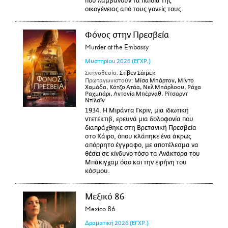
που λαμβάνουν τα παιδιά της
οικογένειας από τους γονείς τους.
Φόνος στην Πρεσβεία
Murder at the Embassy
Μυστηρίου
2026
(ΕΓΧΡ.)
Σκηνοθεσία:
Στίβεν Σάιμεκ
Πρωταγωνιστούν:
Μίσα Μπάρτον, Μίντο
Χαμάδα, Κότζο Ατάα, Νελ Μπάρλοου, Ράχα
Ραχμπάρι, Αντονία Μπέρναθ, Ρίτσαρντ
Ντίλαϊν
1934. Η Μιράντα Γκριν, μια ιδιωτική
ντετέκτιβ, ερευνά μια δολοφονία που
διαπράχθηκε στη Βρετανική Πρεσβεία
στο Κάιρο, όπου κλάπηκε ένα άκρως
απόρρητο έγγραφο, με αποτέλεσμα να
θέσει σε κίνδυνο τόσο τα Ανάκτορα του
Μπάκιγχαμ όσο και την ειρήνη του
κόσμου.
Μεξικό 86
Mexico 86
Δραματική
2026
(ΕΓΧΡ.)