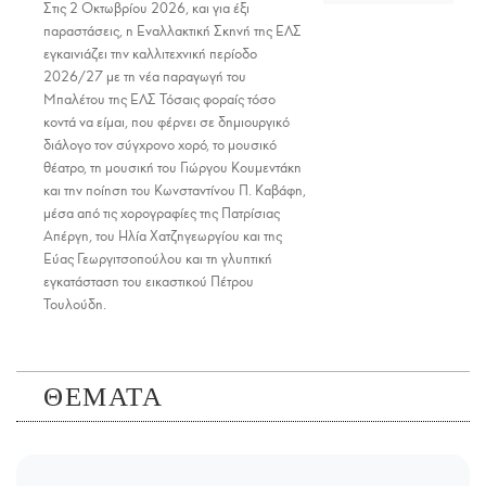
Στις 2 Οκτωβρίου 2026, και για έξι
παραστάσεις, η Εναλλακτική Σκηνή της ΕΛΣ
εγκαινιάζει την καλλιτεχνική περίοδο
2026/27 με τη νέα παραγωγή του
Μπαλέτου της ΕΛΣ Τόσαις φοραίς τόσο
κοντά να είμαι, που φέρνει σε δημιουργικό
διάλογο τον σύγχρονο χορό, το μουσικό
θέατρο, τη μουσική του Γιώργου Κουμεντάκη
και την ποίηση του Κωνσταντίνου Π. Καβάφη,
μέσα από τις χορογραφίες της Πατρίσιας
Απέργη, του Ηλία Χατζηγεωργίου και της
Εύας Γεωργιτσοπούλου και τη γλυπτική
εγκατάσταση του εικαστικού Πέτρου
Τουλούδη.
ΘΕΜΑΤΑ