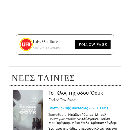
LiFO Culture
FOLLOW PAGE
58K FOLLOWERS
ΝΕΕΣ ΤΑΙΝΙΕΣ
Το τέλος της οδου Όουκ
End of Oak Street
Επιστημονικής Φαντασίας
2026
(ΕΓΧΡ.)
Σκηνοθεσία:
Ντέιβιντ Ρόμπερτ Μίτσελ
Πρωταγωνιστούν:
Αν Χάθαγουεϊ, Γιούαν
ΜακΓκρέγκορ, Μέισι Στέλα, Κρίστιαν Κόνβερι
Ένα μυστηριώδες υπερφυσικό φαινόμενο