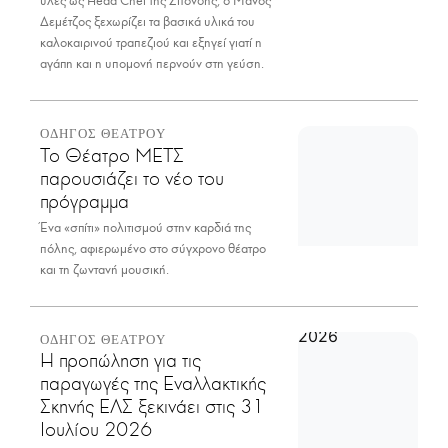
ύλες ως Head Chef της Σπονδής, ο Μάνος
Δεμέτζος ξεχωρίζει τα βασικά υλικά του
καλοκαιρινού τραπεζιού και εξηγεί γιατί η
αγάπη και η υπομονή περνούν στη γεύση.
ΟΔΗΓΟΣ ΘΕΑΤΡΟΥ
Το Θέατρο ΜΕΤΣ
παρουσιάζει το νέο του
πρόγραμμα
Ένα «σπίτι» πολιτισμού στην καρδιά της
πόλης, αφιερωμένο στο σύγχρονο θέατρο
και τη ζωντανή μουσική.
ΟΔΗΓΟΣ ΘΕΑΤΡΟΥ
Η προπώληση για τις
παραγωγές της Εναλλακτικής
Σκηνής ΕΛΣ ξεκινάει στις 31
Ιουλίου 2026