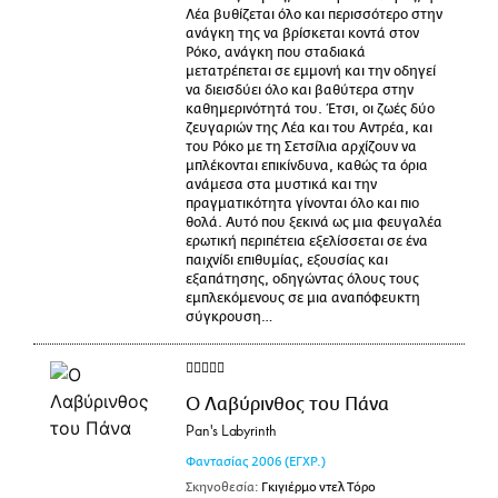
Λέα βυθίζεται όλο και περισσότερο στην
ανάγκη της να βρίσκεται κοντά στον
Ρόκο, ανάγκη που σταδιακά
μετατρέπεται σε εμμονή και την οδηγεί
να διεισδύει όλο και βαθύτερα στην
καθημερινότητά του. Έτσι, οι ζωές δύο
ζευγαριών της Λέα και του Αντρέα, και
του Ρόκο με τη Σετσίλια αρχίζουν να
μπλέκονται επικίνδυνα, καθώς τα όρια
ανάμεσα στα μυστικά και την
πραγματικότητα γίνονται όλο και πιο
θολά. Αυτό που ξεκινά ως μια φευγαλέα
ερωτική περιπέτεια εξελίσσεται σε ένα
παιχνίδι επιθυμίας, εξουσίας και
εξαπάτησης, οδηγώντας όλους τους
εμπλεκόμενους σε μια αναπόφευκτη
σύγκρουση…
Ο Λαβύρινθος του Πάνα
Pan's Labyrinth
Φαντασίας
2006
(ΕΓΧΡ.)
Σκηνοθεσία:
Γκιγιέρμο ντελ Τόρο