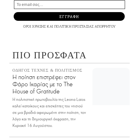
ΕΓΓΡΑΦΗ
ΟΡΟΙ ΧΡΗΣΗΣ
ΚΑΙ
ΠΟΛΙΤΙΚΗ ΠΡΟΣΤΑΣΙΑΣ ΑΠΟΡΡΗΤΟΥ
ΠΙΟ ΠΡΟΣΦΑΤΑ
ΟΔΗΓΟΣ ΤΕΧΝΕΣ & ΠΟΛΙΤΙΣΜΟΣ
Η ποίηση επιστρέφει στον
Φάρο Ικαρίας με το The
House of Gratitude
H πολιτιστική πρωτοβουλία της Leona Laios
καλεί κατοίκους και επισκέπτες του νησιού
σε μια βραδιά αφιερωμένη στην ποίηση, τον
λόγο και τη δημιουργική έκφραση, την
Κυριακή 16 Αυγούστου.