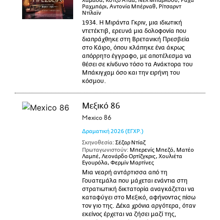
Χαμάδα, Κότζο Ατάα, Νελ Μπάρλοου, Ράχα
Ραχμπάρι, Αντονία Μπέρναθ, Ρίτσαρντ
Ντίλαϊν
1934. Η Μιράντα Γκριν, μια ιδιωτική
ντετέκτιβ, ερευνά μια δολοφονία που
διαπράχθηκε στη Βρετανική Πρεσβεία
στο Κάιρο, όπου κλάπηκε ένα άκρως
απόρρητο έγγραφο, με αποτέλεσμα να
θέσει σε κίνδυνο τόσο τα Ανάκτορα του
Μπάκιγχαμ όσο και την ειρήνη του
κόσμου.
Μεξικό 86
Mexico 86
Δραματική
2026
(ΕΓΧΡ.)
Σκηνοθεσία:
Σέζαρ Ντίαζ
Πρωταγωνιστούν:
Μπερενίς Μπεζό, Ματέο
Λαμπέ, Λεονάρδο Ορτίζγκρις, Χουλιέτα
Εγουρόλα, Φερμίν Μαρτίνες
Μια νεαρή αντάρτισσα από τη
Γουατεμάλα που μάχεται ενάντια στη
στρατιωτική δικτατορία αναγκάζεται να
καταφύγει στο Μεξικό, αφήνοντας πίσω
τον γιο της. Δέκα χρόνια αργότερα, όταν
εκείνος έρχεται να ζήσει μαζί της,