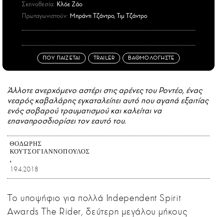
Σκηνοθεσία:
Κλόε Ζάο
Πρωταγωνιστούν:
Μπράντι Τζάντρο, Τιμ Τζάντρο
ΠΟΥ ΠΑΙΖΕΤΑΙ
TRAILER
ΒΑΘΜΟΛΟΓΗΣΤΕ
Άλλοτε ανερχόμενο αστέρι στις αρένες του Ροντέο, ένας
νεαρός καβαλάρης εγκαταλείπει αυτό που αγαπά εξαιτίας
ενός σοβαρού τραυματισμού και καλείται να
επαναπροσδιορίσει τον εαυτό του.
ΘΟΔΩΡΉΣ
ΚΟΥΤΣΟΓΙΑΝΝΌΠΟΥΛΟΣ
19.4.2018
Το υποψήφιο για πολλά Independent Spirit
Awards The Rider, δεύτερη μεγάλου μήκους