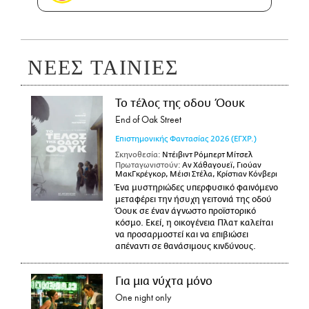
ΝΕΕΣ ΤΑΙΝΙΕΣ
Το τέλος της οδου Όουκ
End of Oak Street
Επιστημονικής Φαντασίας
2026
(ΕΓΧΡ.)
Σκηνοθεσία:
Ντέιβιντ Ρόμπερτ Μίτσελ
Πρωταγωνιστούν:
Αν Χάθαγουεϊ, Γιούαν
ΜακΓκρέγκορ, Μέισι Στέλα, Κρίστιαν Κόνβερι
Ένα μυστηριώδες υπερφυσικό φαινόμενο
μεταφέρει την ήσυχη γειτονιά της οδού
Όουκ σε έναν άγνωστο προϊστορικό
κόσμο. Εκεί, η οικογένεια Πλατ καλείται
να προσαρμοστεί και να επιβιώσει
απέναντι σε θανάσιμους κινδύνους.
Για μια νύχτα μόνο
One night only