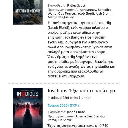
Σκηνοθεσία:
Ridley Scott
Πρωταγωνιστούν:
Allison Janney, Benedict
Wong, Guy Pearce, Jacob Elordi, Josh Brolin,
Margaret Qualley
Η ταινία αφηγείται την ιστορία του Hig
(Jacob Elordi), ενός νεαρού πιλότου ο
οποίος, μαζί με έναν ειδικό στην
επιβίωση, τον Bangley (Josh Brolin),
έχουν δημιουργήσει ένα λειτουργικό
αλλά απομονωμένο καταφύγιο σε έναν
σκληρό μετα-αποκαλυπτικό κόσμο.
Όταν όμως ο Hig λαμβάνει ένα
μυστηριώδες ραδιομήνυμα, ξεκινάει για
το άγνωστο, αναζητώντας την ελπίδα και
την ανθρωπιά που εξακολουθεί να
πιστεύει ότι υπάρχουν.
Insidious: Έξω από το απώτερο
Insidious: Out of the Further
Τρόμου
2026
(ΕΓΧΡ.)
Σκηνοθεσία:
Jacob Chase
Πρωταγωνιστούν:
Amelia Eve, Brandon
Perea, Lin Shaye
Έχοντας συγκεντρώσει πάνω από 740