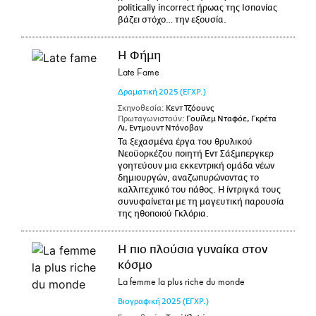
politically incorrect ήρωας της Ισπανίας
βάζει στόχο… την εξουσία.
Η Φήμη
Late Fame
Δραματική
2025
(ΕΓΧΡ.)
Σκηνοθεσία:
Κεντ Τζόουνς
Πρωταγωνιστούν:
Γουίλεμ Νταφόε, Γκρέτα
Λι, Εντμουντ Ντόνοβαν
Τα ξεχασμένα έργα του θρυλικού
Νεοϋορκέζου ποιητή Εντ Σάξμπεργκερ
γοητεύουν μια εκκεντρική ομάδα νέων
δημιουργών, αναζωπυρώνοντας το
καλλιτεχνικό του πάθος. Η ίντριγκά τους
συνυφαίνεται με τη μαγευτική παρουσία
της ηθοποιού Γκλόρια.
Η πιο πλούσια γυναίκα στον
κόσμο
La femme la plus riche du monde
Βιογραφική
2025
(ΕΓΧΡ.)