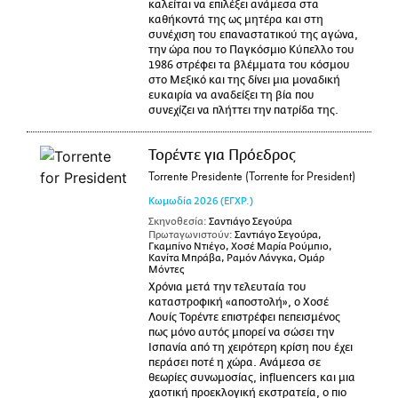
καλείται να επιλέξει ανάμεσα στα
καθήκοντά της ως μητέρα και στη
συνέχιση του επαναστατικού της αγώνα,
την ώρα που το Παγκόσμιο Κύπελλο του
1986 στρέφει τα βλέμματα του κόσμου
στο Μεξικό και της δίνει μια μοναδική
ευκαιρία να αναδείξει τη βία που
συνεχίζει να πλήττει την πατρίδα της.
Τορέντε για Πρόεδρος
Torrente Presidente (Torrente for President)
Κωμωδία
2026
(ΕΓΧΡ.)
Σκηνοθεσία:
Σαντιάγο Σεγούρα
Πρωταγωνιστούν:
Σαντιάγο Σεγούρα,
Γκαμπίνο Ντιέγο, Χοσέ Μαρία Ρούμπιο,
Κανίτα Μπράβα, Ραμόν Λάνγκα, Ομάρ
Μόντες
Χρόνια μετά την τελευταία του
καταστροφική «αποστολή», ο Χοσέ
Λουίς Τορέντε επιστρέφει πεπεισμένος
πως μόνο αυτός μπορεί να σώσει την
Ισπανία από τη χειρότερη κρίση που έχει
περάσει ποτέ η χώρα. Ανάμεσα σε
θεωρίες συνωμοσίας, influencers και μια
χαοτική προεκλογική εκστρατεία, ο πιο