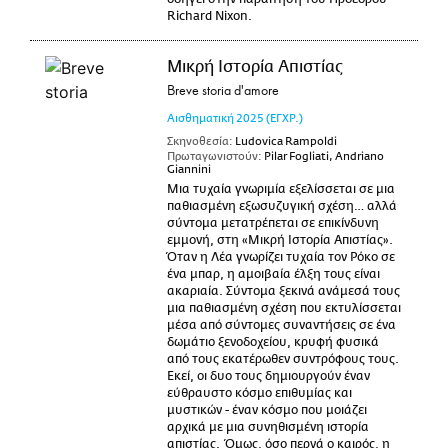
Richard Nixon.
Μικρή Ιστορία Απιστίας
Breve storia d'amore
Αισθηματική
2025
(ΕΓΧΡ.)
Σκηνοθεσία:
Ludovica Rampoldi
Πρωταγωνιστούν:
Pilar Fogliati, Andriano
Giannini
Μια τυχαία γνωριμία εξελίσσεται σε μια
παθιασμένη εξωσυζυγική σχέση… αλλά
σύντομα μετατρέπεται σε επικίνδυνη
εμμονή, στη «Μικρή Ιστορία Απιστίας».
Όταν η Λέα γνωρίζει τυχαία τον Ρόκο σε
ένα μπαρ, η αμοιβαία έλξη τους είναι
ακαριαία. Σύντομα ξεκινά ανάμεσά τους
μια παθιασμένη σχέση που εκτυλίσσεται
μέσα από σύντομες συναντήσεις σε ένα
δωμάτιο ξενοδοχείου, κρυφή φυσικά
από τους εκατέρωθεν συντρόφους τους.
Εκεί, οι δυο τους δημιουργούν έναν
εύθραυστο κόσμο επιθυμίας και
μυστικών - έναν κόσμο που μοιάζει
αρχικά με μια συνηθισμένη ιστορία
απιστίας. Όμως, όσο περνά ο καιρός, η