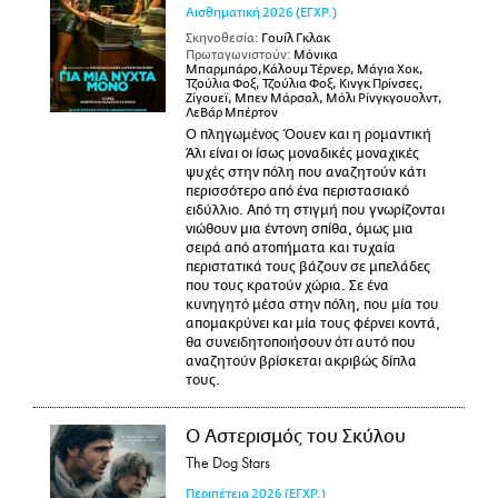
Αισθηματική
2026
(ΕΓΧΡ.)
Σκηνοθεσία:
Γουίλ Γκλακ
Πρωταγωνιστούν:
Μόνικα
Μπαρμπάρο,Κάλουμ Τέρνερ, Μάγια Χοκ,
Τζούλια Φοξ, Τζούλια Φοξ, Κινγκ Πρίνσες,
Ζίγουεϊ, Μπεν Μάρσαλ, Μόλι Ρίνγκγουολντ,
ΛεΒάρ Μπέρτον
Ο πληγωμένος Όουεν και η ρομαντική
Άλι είναι οι ίσως μοναδικές μοναχικές
ψυχές στην πόλη που αναζητούν κάτι
περισσότερο από ένα περιστασιακό
ειδύλλιο. Από τη στιγμή που γνωρίζονται
νιώθουν μια έντονη σπίθα, όμως μια
σειρά από ατοπήματα και τυχαία
περιστατικά τους βάζουν σε μπελάδες
που τους κρατούν χώρια. Σε ένα
κυνηγητό μέσα στην πόλη, που μία του
απομακρύνει και μία τους φέρνει κοντά,
θα συνειδητοποιήσουν ότι αυτό που
αναζητούν βρίσκεται ακριβώς δίπλα
τους.
Ο Αστερισμός του Σκύλου
The Dog Stars
Περιπέτεια
2026
(ΕΓΧΡ.)