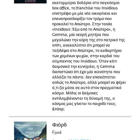
εκατομμύρια δολάρια στο παγκόσμιο
box office, το franchise του Insidious
επιστρέφει με μία νέα οικογένεια και
επαναπροσδιορίζει τον τρόμο που
προκαλεί το Απώτερο. Στην ταινία
«Insidious: Έξω από το Απώτερο», η
Gemma, μία νεαρή μητέρα που
μεγαλώνει την κόρη της στο πατρικό της
σπίτι, ανακαλύπτει ότι μπορεί να
ταξιδέψει στο Απώτερο, το καθαρτήριο
των χαμένων ψυχών, στην καρδιά του
σύμπαντος του Insidious. Όταν κάτι
δαιμονικό την κυνηγάει, η Gemma
διαπιστώνει ότι έχει μία ικανότητα που
αλλάζει τα πάντα: δεν επισκέπτεται
απλώς το Απώτερο, αλλά μπορεί να φέρει
ό,τι ζει μέσα σε αυτό στον πραγματικό
κόσμο. Μόλις οι δαίμονες
αντιλαμβάνονται τη δύναμή της, ο
κόσμος μας γίνεται το παιχνίδι τους.
&nbsp;
Φιόρδ
Fjord