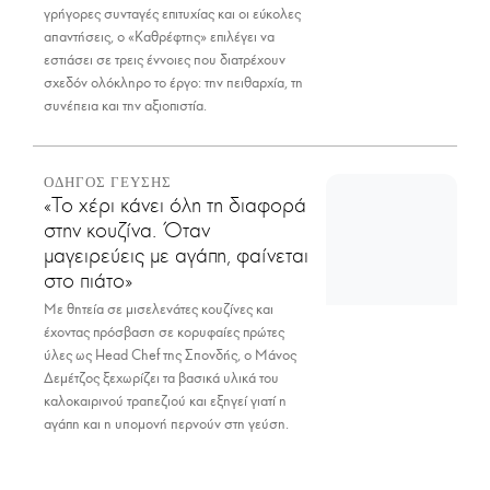
γρήγορες συνταγές επιτυχίας και οι εύκολες
απαντήσεις, ο «Καθρέφτης» επιλέγει να
εστιάσει σε τρεις έννοιες που διατρέχουν
σχεδόν ολόκληρο το έργο: την πειθαρχία, τη
συνέπεια και την αξιοπιστία.
ΟΔΗΓΟΣ ΓΕΥΣΗΣ
«Το χέρι κάνει όλη τη διαφορά
στην κουζίνα. Όταν
μαγειρεύεις με αγάπη, φαίνεται
στο πιάτο»
Με θητεία σε μισελενάτες κουζίνες και
έχοντας πρόσβαση σε κορυφαίες πρώτες
ύλες ως Head Chef της Σπονδής, ο Μάνος
Δεμέτζος ξεχωρίζει τα βασικά υλικά του
καλοκαιρινού τραπεζιού και εξηγεί γιατί η
αγάπη και η υπομονή περνούν στη γεύση.