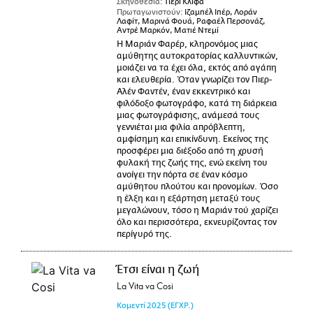
Σκηνοθεσία:
Τιερί Κλιφά
Πρωταγωνιστούν:
Ιζαμπέλ Ιπέρ, Λοράν
Λαφίτ, Μαρινά Φουά, Ραφαέλ Περσονάζ,
Αντρέ Μαρκόν, Ματιέ Ντεμί
Η Μαριάν Φαρέρ, κληρονόμος μιας
αμύθητης αυτοκρατορίας καλλυντικών,
μοιάζει να τα έχει όλα, εκτός από αγάπη
και ελευθερία. Όταν γνωρίζει τον Πιερ-
Αλέν Φαντέν, έναν εκκεντρικό και
φιλόδοξο φωτογράφο, κατά τη διάρκεια
μιας φωτογράφισης, ανάμεσά τους
γεννιέται μια φιλία απρόβλεπτη,
αμφίσημη και επικίνδυνη. Εκείνος της
προσφέρει μια διέξοδο από τη χρυσή
φυλακή της ζωής της, ενώ εκείνη του
ανοίγει την πόρτα σε έναν κόσμο
αμύθητου πλούτου και προνομίων. Όσο
η έλξη και η εξάρτηση μεταξύ τους
μεγαλώνουν, τόσο η Μαριάν τού χαρίζει
όλο και περισσότερα, εκνευρίζοντας τον
περίγυρό της.
Έτσι είναι η ζωή
La Vita va Cosi
Κομεντί
2025
(ΕΓΧΡ.)