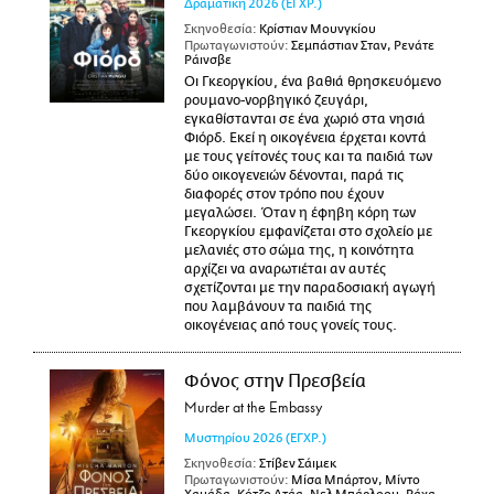
Δραματική
2026
(ΕΓΧΡ.)
Σκηνοθεσία:
Κρίστιαν Μουνγκίου
Πρωταγωνιστούν:
Σεμπάστιαν Σταν, Ρενάτε
Ράινσβε
Οι Γκεοργκίου, ένα βαθιά θρησκευόμενο
ρουμανο-νορβηγικό ζευγάρι,
εγκαθίστανται σε ένα χωριό στα νησιά
Φιόρδ. Εκεί η οικογένεια έρχεται κοντά
με τους γείτονές τους και τα παιδιά των
δύο οικογενειών δένονται, παρά τις
διαφορές στον τρόπο που έχουν
μεγαλώσει. Όταν η έφηβη κόρη των
Γκεοργκίου εμφανίζεται στο σχολείο με
μελανιές στο σώμα της, η κοινότητα
αρχίζει να αναρωτιέται αν αυτές
σχετίζονται με την παραδοσιακή αγωγή
που λαμβάνουν τα παιδιά της
οικογένειας από τους γονείς τους.
Φόνος στην Πρεσβεία
Murder at the Embassy
Μυστηρίου
2026
(ΕΓΧΡ.)
Σκηνοθεσία:
Στίβεν Σάιμεκ
Πρωταγωνιστούν:
Μίσα Μπάρτον, Μίντο