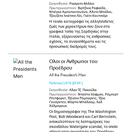
Σκηνοθεσία:
Ρικάρντο Μιλάνι
Πρωταγωνιστούν:
Βιρτζίνια Ραφαέλε,
Ντιέγκο Αμπαταντουόνο, Άλντο Μπάλιο,
Τζουζέπε Ινιάτσιο Λόι, Γκέπι Κουτσιάρι
Η ταινία καταγράφει τις αλληλένδετες
ζωές των χαρακτήρων που ζουν στα
γραφικά τοπία της Σαρδηνίας στην
Ιταλία, εξερευνώντας τις ανθρώπινες
σχέσεις, τα συναισθήματα και τις
προσωπικές διαδρομές τους.
Ολοι οι Ανθρωποι του
Προέδρου
All the President's Men
Πολιτική
1976
(ΕΓΧΡ.)
Σκηνοθεσία:
Αλαν Τζ. Πακούλα
Πρωταγωνιστούν:
Ντάστιν Χόφμαν, Ρόμπερτ
Ρέντφορντ, Τζέισον Ρόμπαρντς, Τζακ
Γουόρντεν, Μάρτιν Μπάλσαμ, Χαλ
Χόλμπρουκ
Οι δημοσιογράφοι της The Washington
Post, Bob Woodward και Carl Bernstein,
αποκαλύπτουν τις λεπτομέρειες του
σκανδάλου Watergate scandal, το οποίο
οδηγεί στην παραίτηση του Προέδρου