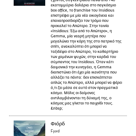
Έχοντας συγκεντρώσει πάνω από 740
εκατομμύρια δολάρια στο παγκόσμιο
box office, το franchise του Insidious
επιστρέφει με μία νέα οικογένεια και
επαναπροσδιορίζει τον τρόμο που
προκαλεί το Απώτερο. Στην ταινία
«Insidious: Έξω από το Απώτερο», η
Gemma, μία νεαρή μητέρα που
μεγαλώνει την κόρη της στο πατρικό της
σπίτι, ανακαλύπτει ότι μπορεί να
ταξιδέψει στο Απώτερο, το καθαρτήριο
των χαμένων ψυχών, στην καρδιά του
σύμπαντος του Insidious. Όταν κάτι
δαιμονικό την κυνηγάει, η Gemma
διαπιστώνει ότι έχει μία ικανότητα που
αλλάζει τα πάντα: δεν επισκέπτεται
απλώς το Απώτερο, αλλά μπορεί να φέρει
ό,τι ζει μέσα σε αυτό στον πραγματικό
κόσμο. Μόλις οι δαίμονες
αντιλαμβάνονται τη δύναμή της, ο
κόσμος μας γίνεται το παιχνίδι τους.
&nbsp;
Φιόρδ
Fjord