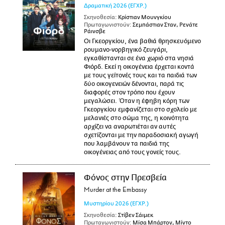
Δραματική
2026
(ΕΓΧΡ.)
Σκηνοθεσία:
Κρίστιαν Μουνγκίου
Πρωταγωνιστούν:
Σεμπάστιαν Σταν, Ρενάτε
Ράινσβε
Οι Γκεοργκίου, ένα βαθιά θρησκευόμενο
ρουμανο-νορβηγικό ζευγάρι,
εγκαθίστανται σε ένα χωριό στα νησιά
Φιόρδ. Εκεί η οικογένεια έρχεται κοντά
με τους γείτονές τους και τα παιδιά των
δύο οικογενειών δένονται, παρά τις
διαφορές στον τρόπο που έχουν
μεγαλώσει. Όταν η έφηβη κόρη των
Γκεοργκίου εμφανίζεται στο σχολείο με
μελανιές στο σώμα της, η κοινότητα
αρχίζει να αναρωτιέται αν αυτές
σχετίζονται με την παραδοσιακή αγωγή
που λαμβάνουν τα παιδιά της
οικογένειας από τους γονείς τους.
Φόνος στην Πρεσβεία
Murder at the Embassy
Μυστηρίου
2026
(ΕΓΧΡ.)
Σκηνοθεσία:
Στίβεν Σάιμεκ
Πρωταγωνιστούν:
Μίσα Μπάρτον, Μίντο