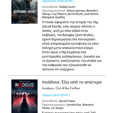
Περιπέτεια
2026
(ΕΓΧΡ.)
Σκηνοθεσία:
Ridley Scott
Πρωταγωνιστούν:
Allison Janney, Benedict
Wong, Guy Pearce, Jacob Elordi, Josh Brolin,
Margaret Qualley
Η ταινία αφηγείται την ιστορία του Hig
(Jacob Elordi), ενός νεαρού πιλότου ο
οποίος, μαζί με έναν ειδικό στην
επιβίωση, τον Bangley (Josh Brolin),
έχουν δημιουργήσει ένα λειτουργικό
αλλά απομονωμένο καταφύγιο σε έναν
σκληρό μετα-αποκαλυπτικό κόσμο.
Όταν όμως ο Hig λαμβάνει ένα
μυστηριώδες ραδιομήνυμα, ξεκινάει για
το άγνωστο, αναζητώντας την ελπίδα και
την ανθρωπιά που εξακολουθεί να
πιστεύει ότι υπάρχουν.
Insidious: Έξω από το απώτερο
Insidious: Out of the Further
Τρόμου
2026
(ΕΓΧΡ.)
Σκηνοθεσία:
Jacob Chase
Πρωταγωνιστούν:
Amelia Eve, Brandon
Perea, Lin Shaye