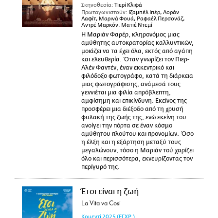
Σκηνοθεσία:
Τιερί Κλιφά
Πρωταγωνιστούν:
Ιζαμπέλ Ιπέρ, Λοράν
Λαφίτ, Μαρινά Φουά, Ραφαέλ Περσονάζ,
Αντρέ Μαρκόν, Ματιέ Ντεμί
Η Μαριάν Φαρέρ, κληρονόμος μιας
αμύθητης αυτοκρατορίας καλλυντικών,
μοιάζει να τα έχει όλα, εκτός από αγάπη
και ελευθερία. Όταν γνωρίζει τον Πιερ-
Αλέν Φαντέν, έναν εκκεντρικό και
φιλόδοξο φωτογράφο, κατά τη διάρκεια
μιας φωτογράφισης, ανάμεσά τους
γεννιέται μια φιλία απρόβλεπτη,
αμφίσημη και επικίνδυνη. Εκείνος της
προσφέρει μια διέξοδο από τη χρυσή
φυλακή της ζωής της, ενώ εκείνη του
ανοίγει την πόρτα σε έναν κόσμο
αμύθητου πλούτου και προνομίων. Όσο
η έλξη και η εξάρτηση μεταξύ τους
μεγαλώνουν, τόσο η Μαριάν τού χαρίζει
όλο και περισσότερα, εκνευρίζοντας τον
περίγυρό της.
Έτσι είναι η ζωή
La Vita va Cosi
Κομεντί
2025
(ΕΓΧΡ.)