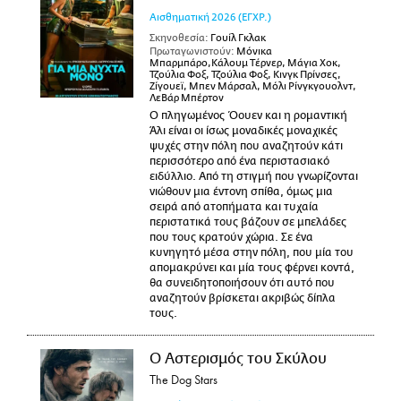
Αισθηματική
2026
(ΕΓΧΡ.)
Σκηνοθεσία:
Γουίλ Γκλακ
Πρωταγωνιστούν:
Μόνικα
Μπαρμπάρο,Κάλουμ Τέρνερ, Μάγια Χοκ,
Τζούλια Φοξ, Τζούλια Φοξ, Κινγκ Πρίνσες,
Ζίγουεϊ, Μπεν Μάρσαλ, Μόλι Ρίνγκγουολντ,
ΛεΒάρ Μπέρτον
Ο πληγωμένος Όουεν και η ρομαντική
Άλι είναι οι ίσως μοναδικές μοναχικές
ψυχές στην πόλη που αναζητούν κάτι
περισσότερο από ένα περιστασιακό
ειδύλλιο. Από τη στιγμή που γνωρίζονται
νιώθουν μια έντονη σπίθα, όμως μια
σειρά από ατοπήματα και τυχαία
περιστατικά τους βάζουν σε μπελάδες
που τους κρατούν χώρια. Σε ένα
κυνηγητό μέσα στην πόλη, που μία του
απομακρύνει και μία τους φέρνει κοντά,
θα συνειδητοποιήσουν ότι αυτό που
αναζητούν βρίσκεται ακριβώς δίπλα
τους.
Ο Αστερισμός του Σκύλου
The Dog Stars