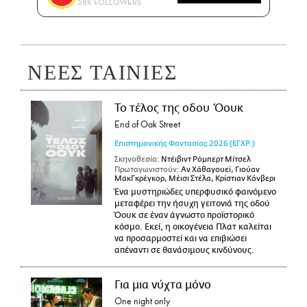
58K FOLLOWERS
ΝΕΕΣ ΤΑΙΝΙΕΣ
Το τέλος της οδου Όουκ
End of Oak Street
Επιστημονικής Φαντασίας
2026
(ΕΓΧΡ.)
Σκηνοθεσία:
Ντέιβιντ Ρόμπερτ Μίτσελ
Πρωταγωνιστούν:
Αν Χάθαγουεϊ, Γιούαν
ΜακΓκρέγκορ, Μέισι Στέλα, Κρίστιαν Κόνβερι
Ένα μυστηριώδες υπερφυσικό φαινόμενο
μεταφέρει την ήσυχη γειτονιά της οδού
Όουκ σε έναν άγνωστο προϊστορικό
κόσμο. Εκεί, η οικογένεια Πλατ καλείται
να προσαρμοστεί και να επιβιώσει
απέναντι σε θανάσιμους κινδύνους.
Για μια νύχτα μόνο
One night only