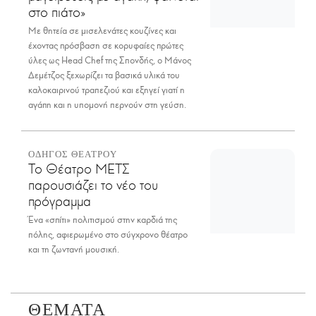
στο πιάτο»
Με θητεία σε μισελενάτες κουζίνες και
έχοντας πρόσβαση σε κορυφαίες πρώτες
ύλες ως Head Chef της Σπονδής, ο Μάνος
Δεμέτζος ξεχωρίζει τα βασικά υλικά του
καλοκαιρινού τραπεζιού και εξηγεί γιατί η
αγάπη και η υπομονή περνούν στη γεύση.
ΟΔΗΓΟΣ ΘΕΑΤΡΟΥ
Το Θέατρο ΜΕΤΣ
παρουσιάζει το νέο του
πρόγραμμα
Ένα «σπίτι» πολιτισμού στην καρδιά της
πόλης, αφιερωμένο στο σύγχρονο θέατρο
και τη ζωντανή μουσική.
ΘΕΜΑΤΑ