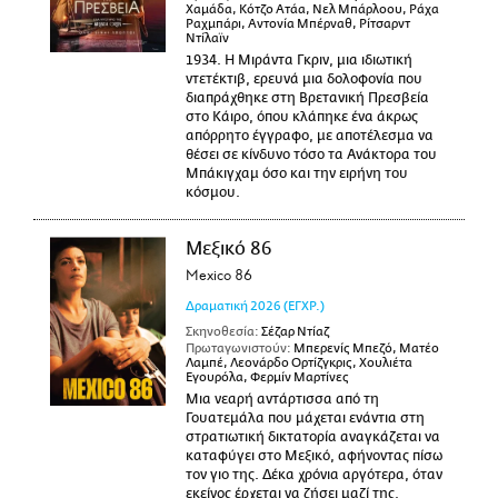
Χαμάδα, Κότζο Ατάα, Νελ Μπάρλοου, Ράχα
Ραχμπάρι, Αντονία Μπέρναθ, Ρίτσαρντ
Ντίλαϊν
1934. Η Μιράντα Γκριν, μια ιδιωτική
ντετέκτιβ, ερευνά μια δολοφονία που
διαπράχθηκε στη Βρετανική Πρεσβεία
στο Κάιρο, όπου κλάπηκε ένα άκρως
απόρρητο έγγραφο, με αποτέλεσμα να
θέσει σε κίνδυνο τόσο τα Ανάκτορα του
Μπάκιγχαμ όσο και την ειρήνη του
κόσμου.
Μεξικό 86
Mexico 86
Δραματική
2026
(ΕΓΧΡ.)
Σκηνοθεσία:
Σέζαρ Ντίαζ
Πρωταγωνιστούν:
Μπερενίς Μπεζό, Ματέο
Λαμπέ, Λεονάρδο Ορτίζγκρις, Χουλιέτα
Εγουρόλα, Φερμίν Μαρτίνες
Μια νεαρή αντάρτισσα από τη
Γουατεμάλα που μάχεται ενάντια στη
στρατιωτική δικτατορία αναγκάζεται να
καταφύγει στο Μεξικό, αφήνοντας πίσω
τον γιο της. Δέκα χρόνια αργότερα, όταν
εκείνος έρχεται να ζήσει μαζί της,