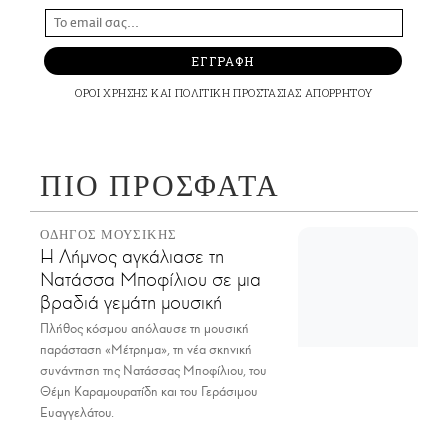
ΕΓΓΡΑΦΗ
ΟΡΟΙ ΧΡΗΣΗΣ
ΚΑΙ
ΠΟΛΙΤΙΚΗ ΠΡΟΣΤΑΣΙΑΣ ΑΠΟΡΡΗΤΟΥ
ΠΙΟ ΠΡΟΣΦΑΤΑ
ΟΔΗΓΟΣ ΜΟΥΣΙΚΗΣ
Η Λήμνος αγκάλιασε τη
Νατάσσα Μποφίλιου σε μια
βραδιά γεμάτη μουσική
Πλήθος κόσμου απόλαυσε τη μουσική
παράσταση «Μέτρημα», τη νέα σκηνική
συνάντηση της Νατάσσας Μποφίλιου, του
Θέμη Καραμουρατίδη και του Γεράσιμου
Ευαγγελάτου.