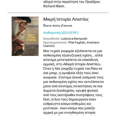
οδηγεί στην παραίτηση του Προέδρου
Richard Nixon.
Μικρή Ιστορία Απιστίας
Breve storia d'amore
Αισθηματική
2025
(ΕΓΧΡ.)
Σκηνοθεσία:
Ludovica Rampoldi
Πρωταγωνιστούν:
Pilar Fogliati, Andriano
Giannini
Μια τυχαία γνωριμία εξελίσσεται σε μια
παθιασμένη εξωσυζυγική σχέση… αλλά
σύντομα μετατρέπεται σε επικίνδυνη
εμμονή, στη «Μικρή Ιστορία Απιστίας».
Όταν η Λέα γνωρίζει τυχαία τον Ρόκο σε
ένα μπαρ, η αμοιβαία έλξη τους είναι
ακαριαία. Σύντομα ξεκινά ανάμεσά τους
μια παθιασμένη σχέση που εκτυλίσσεται
μέσα από σύντομες συναντήσεις σε ένα
δωμάτιο ξενοδοχείου, κρυφή φυσικά
από τους εκατέρωθεν συντρόφους τους.
Εκεί, οι δυο τους δημιουργούν έναν
εύθραυστο κόσμο επιθυμίας και
μυστικών - έναν κόσμο που μοιάζει
αρχικά με μια συνηθισμένη ιστορία