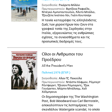
Σκηνοθεσία:
Ρικάρντο Μιλάνι
Πρωταγωνιστούν:
Βιρτζίνια Ραφαέλε,
Ντιέγκο Αμπαταντουόνο, Άλντο Μπάλιο,
Τζουζέπε Ινιάτσιο Λόι, Γκέπι Κουτσιάρι
Η ταινία καταγράφει τις αλληλένδετες
ζωές των χαρακτήρων που ζουν στα
γραφικά τοπία της Σαρδηνίας στην
Ιταλία, εξερευνώντας τις ανθρώπινες
σχέσεις, τα συναισθήματα και τις
προσωπικές διαδρομές τους.
Ολοι οι Ανθρωποι του
Προέδρου
All the President's Men
Πολιτική
1976
(ΕΓΧΡ.)
Σκηνοθεσία:
Αλαν Τζ. Πακούλα
Πρωταγωνιστούν:
Ντάστιν Χόφμαν, Ρόμπερτ
Ρέντφορντ, Τζέισον Ρόμπαρντς, Τζακ
Γουόρντεν, Μάρτιν Μπάλσαμ, Χαλ
Χόλμπρουκ
Οι δημοσιογράφοι της The Washington
Post, Bob Woodward και Carl Bernstein,
αποκαλύπτουν τις λεπτομέρειες του
σκανδάλου Watergate scandal, το οποίο