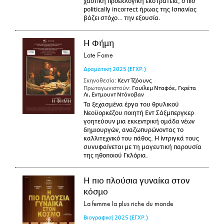
χαοτική προεκλογική εκστρατεία, ο πιο
politically incorrect ήρωας της Ισπανίας
βάζει στόχο… την εξουσία.
Η Φήμη
Late Fame
Δραματική
2025
(ΕΓΧΡ.)
Σκηνοθεσία:
Κεντ Τζόουνς
Πρωταγωνιστούν:
Γουίλεμ Νταφόε, Γκρέτα
Λι, Εντμουντ Ντόνοβαν
Τα ξεχασμένα έργα του θρυλικού
Νεοϋορκέζου ποιητή Εντ Σάξμπεργκερ
γοητεύουν μια εκκεντρική ομάδα νέων
δημιουργών, αναζωπυρώνοντας το
καλλιτεχνικό του πάθος. Η ίντριγκά τους
συνυφαίνεται με τη μαγευτική παρουσία
της ηθοποιού Γκλόρια.
Η πιο πλούσια γυναίκα στον
κόσμο
La femme la plus riche du monde
Βιογραφική
2025
(ΕΓΧΡ.)