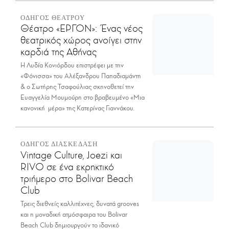
ΟΔΗΓΟΣ ΘΕΑΤΡΟΥ
Θέατρο «ΕΡΓΟΝ»: Ένας νέος
θεατρικός χώρος ανοίγει στην
καρδιά της Αθήνας
Η Λυδία Κονιόρδου επιστρέφει με την
«Φόνισσα» του Αλέξανδρου Παπαδιαμάντη
& ο Σωτήρης Τσαφούλιας σκηνοθετεί την
Ευαγγελία Μουμούρη στο βραβευμένο «Μια
κανονική μέρα» της Κατερίνας Γιαννάκου.
ΟΔΗΓΟΣ ΔΙΑΣΚΕΔΑΣΗ
Vintage Culture, Joezi και
RIVO σε ένα εκρηκτικό
τριήμερο στο Bolivar Beach
Club
Τρεις διεθνείς καλλιτέχνες, δυνατά grooves
και η μοναδική ατμόσφαιρα του Bolivar
Beach Club δημιουργούν το ιδανικό