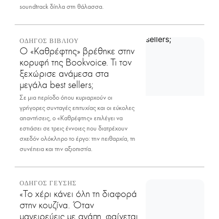
soundtrack δίπλα στη θάλασσα.
ΟΔΗΓΟΣ ΒΙΒΛΙΟΥ
Ο «Καθρέφτης» βρέθηκε στην
κορυφή της Bookvoice. Τι τον
ξεχώρισε ανάμεσα στα
μεγάλα best sellers;
Σε μια περίοδο όπου κυριαρχούν οι
γρήγορες συνταγές επιτυχίας και οι εύκολες
απαντήσεις, ο «Καθρέφτης» επιλέγει να
εστιάσει σε τρεις έννοιες που διατρέχουν
σχεδόν ολόκληρο το έργο: την πειθαρχία, τη
συνέπεια και την αξιοπιστία.
ΟΔΗΓΟΣ ΓΕΥΣΗΣ
«Το χέρι κάνει όλη τη διαφορά
στην κουζίνα. Όταν
μαγειρεύεις με αγάπη, φαίνεται