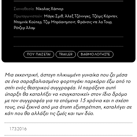
Σκηνοθεσία:
Νίκολας Χάιτνερ
Πρωταγωνιστούν:
Μάγκι Σμιθ, Άλεξ Τζένινγκς, Τζέιμς Κόρντεν,
Ντομινίκ Κούπερ, Τζιμ Μπρόαντμπεντ, Φράνσις ντε λα Τουρ,
Ρότζερ Άλαμ
ΠΟΥ ΠΑΙΖΕΤΑΙ
TRAILER
ΒΑΘΜΟΛΟΓΗΣΤΕ
Μια εκκεντρική, άστεγη ηλικιωμένη γυναίκα που ζει μέσα
σε ένα σαραβαλιασμένο φορτηγάκι παρκάρει έξω από το
σπίτι ενός θεατρικού συγγραφέα. Η παράξενη αυτή
ύπαρξη θα καταλήξει να «συγκατοικεί» στον ίδιο δρόμο
με τον συγγραφέα για τα επόμενα 15 χρόνια και η σχέση
τους, ενώ ξεκινά από μια άτυπη εξυπηρέτηση, καταλήγει σε
κάτι που θα αλλάξει τις ζωές και των δύο.
17.3.2016