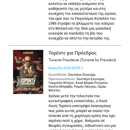
καλείται να επιλέξει ανάμεσα στα
καθήκοντά της ως μητέρα και στη
συνέχιση του επαναστατικού της αγώνα,
την ώρα που το Παγκόσμιο Κύπελλο του
1986 στρέφει τα βλέμματα του κόσμου
στο Μεξικό και της δίνει μια μοναδική
ευκαιρία να αναδείξει τη βία που
συνεχίζει να πλήττει την πατρίδα της.
Τορέντε για Πρόεδρος
Torrente Presidente (Torrente for President)
Κωμωδία
2026
(ΕΓΧΡ.)
Σκηνοθεσία:
Σαντιάγο Σεγούρα
Πρωταγωνιστούν:
Σαντιάγο Σεγούρα,
Γκαμπίνο Ντιέγο, Χοσέ Μαρία Ρούμπιο,
Κανίτα Μπράβα, Ραμόν Λάνγκα, Ομάρ
Μόντες
Χρόνια μετά την τελευταία του
καταστροφική «αποστολή», ο Χοσέ
Λουίς Τορέντε επιστρέφει πεπεισμένος
πως μόνο αυτός μπορεί να σώσει την
Ισπανία από τη χειρότερη κρίση που έχει
περάσει ποτέ η χώρα. Ανάμεσα σε
θεωρίες συνωμοσίας, influencers και μια