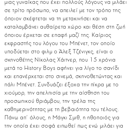
μιας γυναίκας που έχει πολλούς λόγους να μιλάει
σε τρίτο πρόσωπο, να απειλεί με τον τρόπο της
όποιον σκέφτεται να τη μετακινήσει και να
καταλαμβάνει αυθαίρετα χώρο και θέση στη ζωή
όποιου έρχεται σε επαφή μαζί της. Καίριος
εκφραστής του λόγου του Μπένετ, τον οποίο
υποδύεται στο φιλμ ο Άλεξ Τζένιγκς, είναι ο
σκηνοθέτης Νίκολας Χάιτνερ, που 15 χρόνια
μετά το History Boys αφήνει για λίγο το σανίδι
και επανέρχεται στο σινεμά, σκηνοθετώντας και
πάλι Μπένετ. Συνδυάζει έξοχα την πίκρα με το
χιούμορ, την απελπισία με την αίσθηση του
προσωπικού θριάμβου, την τρέλα της
καθημερινότητας με τη βεβαιότητα του τέλους.
Πάνω απ' όλους, η Μάγκι Σμιθ, η ηθοποιός για
την οποία έχει σοφά ειπωθεί πως ενώ μιλάει για