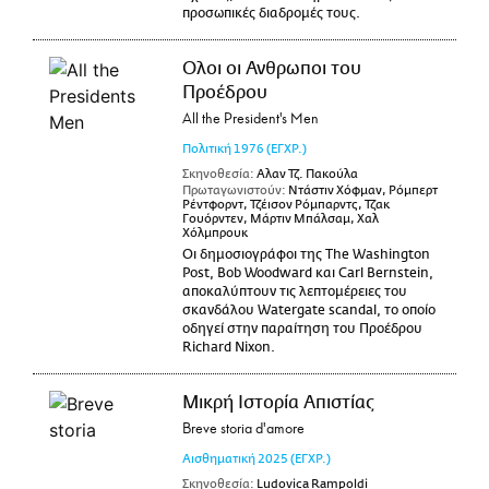
προσωπικές διαδρομές τους.
Ολοι οι Ανθρωποι του
Προέδρου
All the President's Men
Πολιτική
1976
(ΕΓΧΡ.)
Σκηνοθεσία:
Αλαν Τζ. Πακούλα
Πρωταγωνιστούν:
Ντάστιν Χόφμαν, Ρόμπερτ
Ρέντφορντ, Τζέισον Ρόμπαρντς, Τζακ
Γουόρντεν, Μάρτιν Μπάλσαμ, Χαλ
Χόλμπρουκ
Οι δημοσιογράφοι της The Washington
Post, Bob Woodward και Carl Bernstein,
αποκαλύπτουν τις λεπτομέρειες του
σκανδάλου Watergate scandal, το οποίο
οδηγεί στην παραίτηση του Προέδρου
Richard Nixon.
Μικρή Ιστορία Απιστίας
Breve storia d'amore
Αισθηματική
2025
(ΕΓΧΡ.)
Σκηνοθεσία:
Ludovica Rampoldi