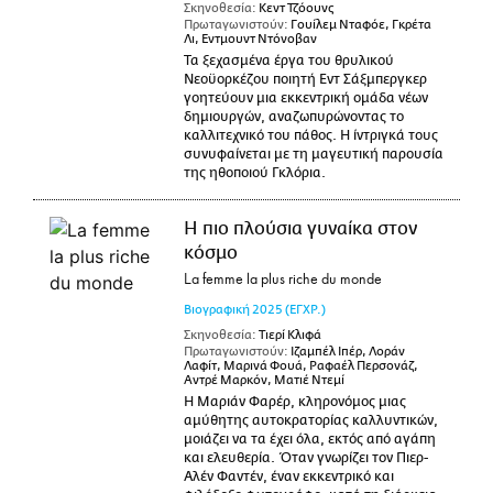
Σκηνοθεσία:
Κεντ Τζόουνς
Πρωταγωνιστούν:
Γουίλεμ Νταφόε, Γκρέτα
Λι, Εντμουντ Ντόνοβαν
Τα ξεχασμένα έργα του θρυλικού
Νεοϋορκέζου ποιητή Εντ Σάξμπεργκερ
γοητεύουν μια εκκεντρική ομάδα νέων
δημιουργών, αναζωπυρώνοντας το
καλλιτεχνικό του πάθος. Η ίντριγκά τους
συνυφαίνεται με τη μαγευτική παρουσία
της ηθοποιού Γκλόρια.
Η πιο πλούσια γυναίκα στον
κόσμο
La femme la plus riche du monde
Βιογραφική
2025
(ΕΓΧΡ.)
Σκηνοθεσία:
Τιερί Κλιφά
Πρωταγωνιστούν:
Ιζαμπέλ Ιπέρ, Λοράν
Λαφίτ, Μαρινά Φουά, Ραφαέλ Περσονάζ,
Αντρέ Μαρκόν, Ματιέ Ντεμί
Η Μαριάν Φαρέρ, κληρονόμος μιας
αμύθητης αυτοκρατορίας καλλυντικών,
μοιάζει να τα έχει όλα, εκτός από αγάπη
και ελευθερία. Όταν γνωρίζει τον Πιερ-
Αλέν Φαντέν, έναν εκκεντρικό και