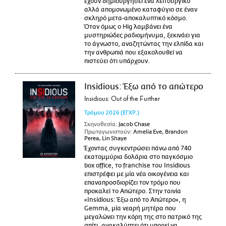
έχουν δημιουργήσει ένα λειτουργικό
αλλά απομονωμένο καταφύγιο σε έναν
σκληρό μετα-αποκαλυπτικό κόσμο.
Όταν όμως ο Hig λαμβάνει ένα
μυστηριώδες ραδιομήνυμα, ξεκινάει για
το άγνωστο, αναζητώντας την ελπίδα και
την ανθρωπιά που εξακολουθεί να
πιστεύει ότι υπάρχουν.
Insidious: Έξω από το απώτερο
Insidious: Out of the Further
Τρόμου
2026
(ΕΓΧΡ.)
Σκηνοθεσία:
Jacob Chase
Πρωταγωνιστούν:
Amelia Eve, Brandon
Perea, Lin Shaye
Έχοντας συγκεντρώσει πάνω από 740
εκατομμύρια δολάρια στο παγκόσμιο
box office, το franchise του Insidious
επιστρέφει με μία νέα οικογένεια και
επαναπροσδιορίζει τον τρόμο που
προκαλεί το Απώτερο. Στην ταινία
«Insidious: Έξω από το Απώτερο», η
Gemma, μία νεαρή μητέρα που
μεγαλώνει την κόρη της στο πατρικό της
σπίτι, ανακαλύπτει ότι μπορεί να