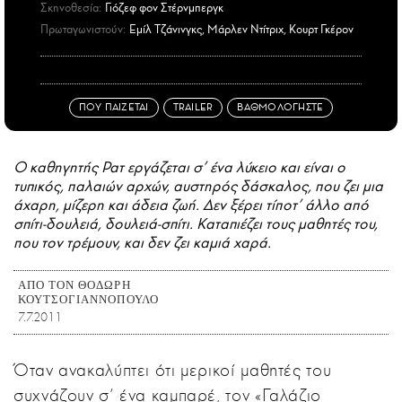
Σκηνοθεσία:
Γιόζεφ φον Στέρνμπεργκ
Πρωταγωνιστούν:
Εμίλ Τζάνινγκς, Μάρλεν Ντίτριχ, Κουρτ Γκέρον
ΠΟΥ ΠΑΙΖΕΤΑΙ
TRAILER
ΒΑΘΜΟΛΟΓΗΣΤΕ
Ο καθηγητής Ρατ εργάζεται σ’ ένα λύκειο και είναι ο
τυπικός, παλαιών αρχών, αυστηρός δάσκαλος, που ζει μια
άχαρη, μίζερη και άδεια ζωή. Δεν ξέρει τίποτ’ άλλο από
σπίτι-δουλειά, δουλειά-σπίτι. Καταπιέζει τους μαθητές του,
που τον τρέμουν, και δεν ζει καμιά χαρά.
ΑΠΟ ΤΟΝ ΘΟΔΩΡΗ
ΚΟΥΤΣΟΓΙΑΝΝΟΠΟΥΛΟ
7.7.2011
Όταν ανακαλύπτει ότι μερικοί μαθητές του
συχνάζουν σ’ ένα καμπαρέ, τον «Γαλάζιο