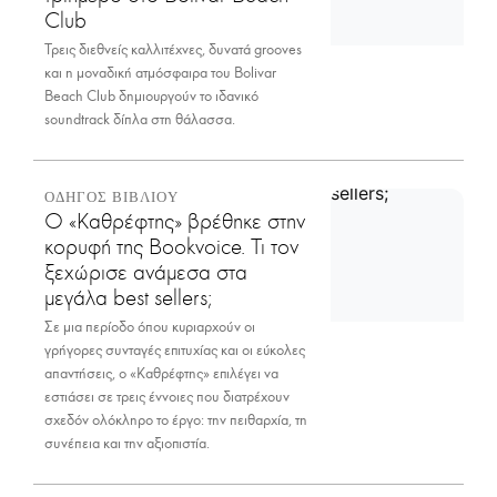
Club
Τρεις διεθνείς καλλιτέχνες, δυνατά grooves
και η μοναδική ατμόσφαιρα του Bolivar
Beach Club δημιουργούν το ιδανικό
soundtrack δίπλα στη θάλασσα.
ΟΔΗΓΟΣ ΒΙΒΛΙΟΥ
Ο «Καθρέφτης» βρέθηκε στην
κορυφή της Bookvoice. Τι τον
ξεχώρισε ανάμεσα στα
μεγάλα best sellers;
Σε μια περίοδο όπου κυριαρχούν οι
γρήγορες συνταγές επιτυχίας και οι εύκολες
απαντήσεις, ο «Καθρέφτης» επιλέγει να
εστιάσει σε τρεις έννοιες που διατρέχουν
σχεδόν ολόκληρο το έργο: την πειθαρχία, τη
συνέπεια και την αξιοπιστία.