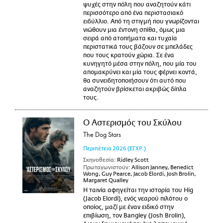
ψυχές στην πόλη που αναζητούν κάτι
περισσότερο από ένα περιστασιακό
ειδύλλιο. Από τη στιγμή που γνωρίζονται
νιώθουν μια έντονη σπίθα, όμως μια
σειρά από ατοπήματα και τυχαία
περιστατικά τους βάζουν σε μπελάδες
που τους κρατούν χώρια. Σε ένα
κυνηγητό μέσα στην πόλη, που μία του
απομακρύνει και μία τους φέρνει κοντά,
θα συνειδητοποιήσουν ότι αυτό που
αναζητούν βρίσκεται ακριβώς δίπλα
τους.
Ο Αστερισμός του Σκύλου
The Dog Stars
Περιπέτεια
2026
(ΕΓΧΡ.)
Σκηνοθεσία:
Ridley Scott
Πρωταγωνιστούν:
Allison Janney, Benedict
Wong, Guy Pearce, Jacob Elordi, Josh Brolin,
Margaret Qualley
Η ταινία αφηγείται την ιστορία του Hig
(Jacob Elordi), ενός νεαρού πιλότου ο
οποίος, μαζί με έναν ειδικό στην
επιβίωση, τον Bangley (Josh Brolin),