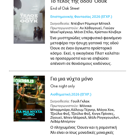
Το τέλος της οδου Όουκ
End of Oak Street
Επιστημονικής Φαντασίας
2026
(ΕΓΧΡ.)
Σκηνοθεσία:
Ντέιβιντ Ρόμπερτ Μίτσελ
Πρωταγωνιστούν:
Αν Χάθαγουεϊ, Γιούαν
ΜακΓκρέγκορ, Μέισι Στέλα, Κρίστιαν Κόνβερι
Ένα μυστηριώδες υπερφυσικό φαινόμενο
μεταφέρει την ήσυχη γειτονιά της οδού
Όουκ σε έναν άγνωστο προϊστορικό
κόσμο. Εκεί, η οικογένεια Πλατ καλείται
να προσαρμοστεί και να επιβιώσει
απέναντι σε θανάσιμους κινδύνους.
Για μια νύχτα μόνο
One night only
Αισθηματική
2026
(ΕΓΧΡ.)
Σκηνοθεσία:
Γουίλ Γκλακ
Πρωταγωνιστούν:
Μόνικα
Μπαρμπάρο,Κάλουμ Τέρνερ, Μάγια Χοκ,
Τζούλια Φοξ, Τζούλια Φοξ, Κινγκ Πρίνσες,
Ζίγουεϊ, Μπεν Μάρσαλ, Μόλι Ρίνγκγουολντ,
ΛεΒάρ Μπέρτον
Ο πληγωμένος Όουεν και η ρομαντική
Άλι είναι οι ίσως μοναδικές μοναχικές