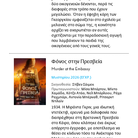
δύο οικογενειών δένονται, παρά τις
διαφορές στον τρόπο που έχουν
μεγαλώσει. Όταν η έφηβη κόρη των
Γκεοργκίου εμφανίζεται στο σχολείο με
μελανιές στο σώμα της, η κοινότητα
αρχίζει να αναρωτιέται αν αυτές
σχετίζονται με την παραδοσιακή αγωγή
που λαμβάνουν τα παιδιά της
οικογένειας από τους γονείς τους.
Φόνος στην Πρεσβεία
Murder at the Embassy
Μυστηρίου
2026
(ΕΓΧΡ.)
Σκηνοθεσία:
Στίβεν Σάιμεκ
Πρωταγωνιστούν:
Μίσα Μπάρτον, Μίντο
Χαμάδα, Κότζο Ατάα, Νελ Μπάρλοου, Ράχα
Ραχμπάρι, Αντονία Μπέρναθ, Ρίτσαρντ
Ντίλαϊν
1934. Η Μιράντα Γκριν, μια ιδιωτική
ντετέκτιβ, ερευνά μια δολοφονία που
διαπράχθηκε στη Βρετανική Πρεσβεία
στο Κάιρο, όπου κλάπηκε ένα άκρως
απόρρητο έγγραφο, με αποτέλεσμα να
θέσει σε κίνδυνο τόσο τα Ανάκτορα του