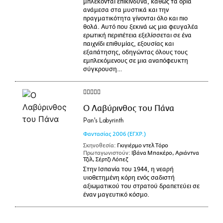
μπλέκονται επικίνδυνα, καθώς τα όρια
ανάμεσα στα μυστικά και την
πραγματικότητα γίνονται όλο και πιο
θολά. Αυτό που ξεκινά ως μια φευγαλέα
ερωτική περιπέτεια εξελίσσεται σε ένα
παιχνίδι επιθυμίας, εξουσίας και
εξαπάτησης, οδηγώντας όλους τους
εμπλεκόμενους σε μια αναπόφευκτη
σύγκρουση…
Ο Λαβύρινθος του Πάνα
Pan's Labyrinth
Φαντασίας
2006
(ΕΓΧΡ.)
Σκηνοθεσία:
Γκιγιέρμο ντελ Τόρο
Πρωταγωνιστούν:
Ιβάνα Μπακέρο, Αριάντνα
Τζιλ, Σέρτζι Λόπεζ
Στην Ισπανία του 1944, η νεαρή
υιοθετημένη κόρη ενός σαδιστή
αξιωματικού του στρατού δραπετεύει σε
έναν μαγευτικό κόσμο.