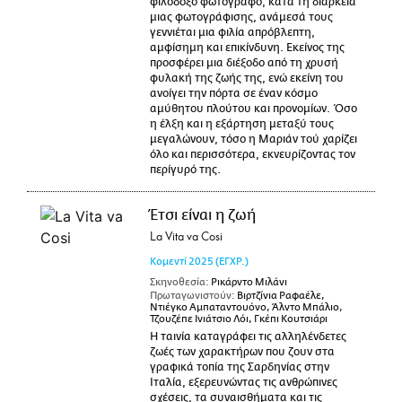
φιλόδοξο φωτογράφο, κατά τη διάρκεια
μιας φωτογράφισης, ανάμεσά τους
γεννιέται μια φιλία απρόβλεπτη,
αμφίσημη και επικίνδυνη. Εκείνος της
προσφέρει μια διέξοδο από τη χρυσή
φυλακή της ζωής της, ενώ εκείνη του
ανοίγει την πόρτα σε έναν κόσμο
αμύθητου πλούτου και προνομίων. Όσο
η έλξη και η εξάρτηση μεταξύ τους
μεγαλώνουν, τόσο η Μαριάν τού χαρίζει
όλο και περισσότερα, εκνευρίζοντας τον
περίγυρό της.
Έτσι είναι η ζωή
La Vita va Cosi
Κομεντί
2025
(ΕΓΧΡ.)
Σκηνοθεσία:
Ρικάρντο Μιλάνι
Πρωταγωνιστούν:
Βιρτζίνια Ραφαέλε,
Ντιέγκο Αμπαταντουόνο, Άλντο Μπάλιο,
Τζουζέπε Ινιάτσιο Λόι, Γκέπι Κουτσιάρι
Η ταινία καταγράφει τις αλληλένδετες
ζωές των χαρακτήρων που ζουν στα
γραφικά τοπία της Σαρδηνίας στην
Ιταλία, εξερευνώντας τις ανθρώπινες
σχέσεις, τα συναισθήματα και τις