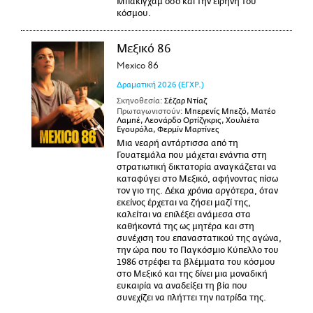
Μπάκιγχαμ όσο και την ειρήνη του
κόσμου.
Μεξικό 86
Mexico 86
Δραματική
2026
(ΕΓΧΡ.)
Σκηνοθεσία:
Σέζαρ Ντίαζ
Πρωταγωνιστούν:
Μπερενίς Μπεζό, Ματέο
Λαμπέ, Λεονάρδο Ορτίζγκρις, Χουλιέτα
Εγουρόλα, Φερμίν Μαρτίνες
Μια νεαρή αντάρτισσα από τη
Γουατεμάλα που μάχεται ενάντια στη
στρατιωτική δικτατορία αναγκάζεται να
καταφύγει στο Μεξικό, αφήνοντας πίσω
τον γιο της. Δέκα χρόνια αργότερα, όταν
εκείνος έρχεται να ζήσει μαζί της,
καλείται να επιλέξει ανάμεσα στα
καθήκοντά της ως μητέρα και στη
συνέχιση του επαναστατικού της αγώνα,
την ώρα που το Παγκόσμιο Κύπελλο του
1986 στρέφει τα βλέμματα του κόσμου
στο Μεξικό και της δίνει μια μοναδική
ευκαιρία να αναδείξει τη βία που
συνεχίζει να πλήττει την πατρίδα της.