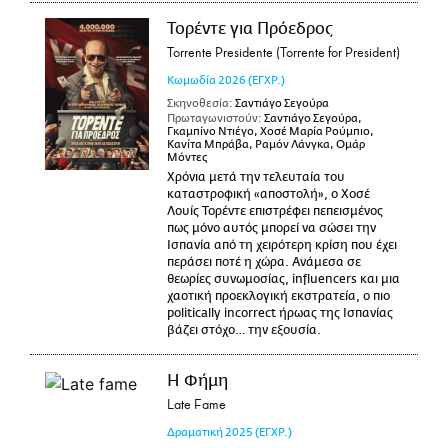
Τορέντε για Πρόεδρος
Torrente Presidente (Torrente for President)
Κωμωδία
2026
(ΕΓΧΡ.)
Σκηνοθεσία:
Σαντιάγο Σεγούρα
Πρωταγωνιστούν:
Σαντιάγο Σεγούρα,
Γκαμπίνο Ντιέγο, Χοσέ Μαρία Ρούμπιο,
Κανίτα Μπράβα, Ραμόν Λάνγκα, Ομάρ
Μόντες
Χρόνια μετά την τελευταία του
καταστροφική «αποστολή», ο Χοσέ
Λουίς Τορέντε επιστρέφει πεπεισμένος
πως μόνο αυτός μπορεί να σώσει την
Ισπανία από τη χειρότερη κρίση που έχει
περάσει ποτέ η χώρα. Ανάμεσα σε
θεωρίες συνωμοσίας, influencers και μια
χαοτική προεκλογική εκστρατεία, ο πιο
politically incorrect ήρωας της Ισπανίας
βάζει στόχο… την εξουσία.
Η Φήμη
Late Fame
Δραματική
2025
(ΕΓΧΡ.)