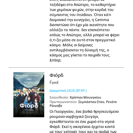
ταξιδέψει στο Απώτερο, το καθαρτήριο
των χαμένων ψυχών, στην καρδιά του
σύμπαντος του Insidious. Όταν κάτι
δαιμονικό την κυνηγάει, η Gemma
διαπιστώνει ότι έχει μία ικανότητα που
αλλάζει τα πάντα: δεν επισκέπτεται
απλώς το Απώτερο, αλλά μπορεί να φέρει
ό,τι ζει μέσα σε αυτό στον πραγματικό
κόσμο. Μόλις οι δαίμονες
αντιλαμβάνονται τη δύναμή της, ο
κόσμος μας γίνεται το παιχνίδι τους.
&nbsp;
Φιόρδ
Fjord
Δραματική
2026
(ΕΓΧΡ.)
Σκηνοθεσία:
Κρίστιαν Μουνγκίου
Πρωταγωνιστούν:
Σεμπάστιαν Σταν, Ρενάτε
Ράινσβε
Οι Γκεοργκίου, ένα βαθιά θρησκευόμενο
ρουμανο-νορβηγικό ζευγάρι,
εγκαθίστανται σε ένα χωριό στα νησιά
Φιόρδ. Εκεί η οικογένεια έρχεται κοντά
με τους γείτονές τους και τα παιδιά των