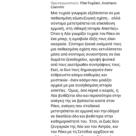
Πρωταγωνιστούν:
Pilar Fogliati, Andriano
Giannini
Μια τυχαία γνωριμία εξελίσσεται σε μια
παθιασμένη εξωσυζυγική σχέση… αλλά
σύντομα μετατρέπεται σε επικίνδυνη
εμμονή, στη «Μικρή Ιστορία Απιστίας».
Όταν η Λέα γνωρίζει τυχαία τον Ρόκο σε
ένα μπαρ, η αμοιβαία έλξη τους είναι
ακαριαία. Σύντομα ξεκινά ανάμεσά τους
μια παθιασμένη σχέση που εκτυλίσσεται
μέσα από σύντομες συναντήσεις σε ένα
δωμάτιο ξενοδοχείου, κρυφή φυσικά
από τους εκατέρωθεν συντρόφους τους.
Εκεί, οι δυο τους δημιουργούν έναν
εύθραυστο κόσμο επιθυμίας και
μυστικών - έναν κόσμο που μοιάζει
αρχικά με μια συνηθισμένη ιστορία
απιστίας. Όμως, όσο περνά ο καιρός, η
Λέα βυθίζεται όλο και περισσότερο στην
ανάγκη της να βρίσκεται κοντά στον
Ρόκο, ανάγκη που σταδιακά
μετατρέπεται σε εμμονή και την οδηγεί
να διεισδύει όλο και βαθύτερα στην
καθημερινότητά του. Έτσι, οι ζωές δύο
ζευγαριών της Λέα και του Αντρέα, και
του Ρόκο με τη Σετσίλια αρχίζουν να