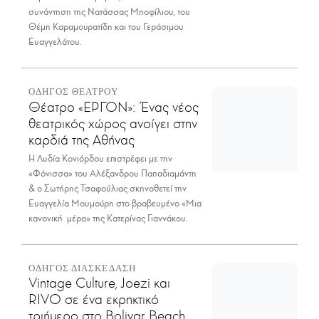
συνάντηση της Νατάσσας Μποφίλιου, του
Θέμη Καραμουρατίδη και του Γεράσιμου
Ευαγγελάτου.
ΟΔΗΓΟΣ ΘΕΑΤΡΟΥ
Θέατρο «ΕΡΓΟΝ»: Ένας νέος
θεατρικός χώρος ανοίγει στην
καρδιά της Αθήνας
Η Λυδία Κονιόρδου επιστρέφει με την
«Φόνισσα» του Αλέξανδρου Παπαδιαμάντη
& ο Σωτήρης Τσαφούλιας σκηνοθετεί την
Ευαγγελία Μουμούρη στο βραβευμένο «Μια
κανονική μέρα» της Κατερίνας Γιαννάκου.
ΟΔΗΓΟΣ ΔΙΑΣΚΕΔΑΣΗ
Vintage Culture, Joezi και
RIVO σε ένα εκρηκτικό
τριήμερο στο Bolivar Beach