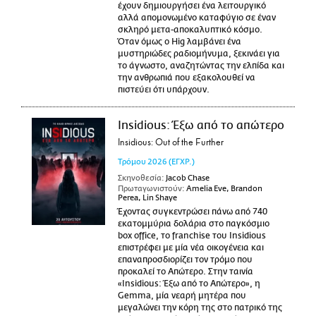
έχουν δημιουργήσει ένα λειτουργικό
αλλά απομονωμένο καταφύγιο σε έναν
σκληρό μετα-αποκαλυπτικό κόσμο.
Όταν όμως ο Hig λαμβάνει ένα
μυστηριώδες ραδιομήνυμα, ξεκινάει για
το άγνωστο, αναζητώντας την ελπίδα και
την ανθρωπιά που εξακολουθεί να
πιστεύει ότι υπάρχουν.
Insidious: Έξω από το απώτερο
Insidious: Out of the Further
Τρόμου
2026
(ΕΓΧΡ.)
Σκηνοθεσία:
Jacob Chase
Πρωταγωνιστούν:
Amelia Eve, Brandon
Perea, Lin Shaye
Έχοντας συγκεντρώσει πάνω από 740
εκατομμύρια δολάρια στο παγκόσμιο
box office, το franchise του Insidious
επιστρέφει με μία νέα οικογένεια και
επαναπροσδιορίζει τον τρόμο που
προκαλεί το Απώτερο. Στην ταινία
«Insidious: Έξω από το Απώτερο», η
Gemma, μία νεαρή μητέρα που
μεγαλώνει την κόρη της στο πατρικό της