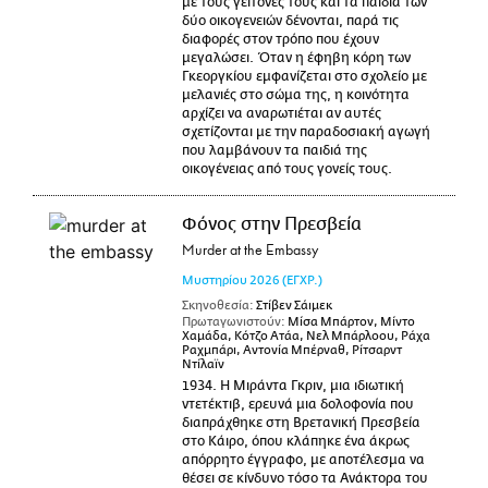
με τους γείτονές τους και τα παιδιά των
δύο οικογενειών δένονται, παρά τις
διαφορές στον τρόπο που έχουν
μεγαλώσει. Όταν η έφηβη κόρη των
Γκεοργκίου εμφανίζεται στο σχολείο με
μελανιές στο σώμα της, η κοινότητα
αρχίζει να αναρωτιέται αν αυτές
σχετίζονται με την παραδοσιακή αγωγή
που λαμβάνουν τα παιδιά της
οικογένειας από τους γονείς τους.
Φόνος στην Πρεσβεία
Murder at the Embassy
Μυστηρίου
2026
(ΕΓΧΡ.)
Σκηνοθεσία:
Στίβεν Σάιμεκ
Πρωταγωνιστούν:
Μίσα Μπάρτον, Μίντο
Χαμάδα, Κότζο Ατάα, Νελ Μπάρλοου, Ράχα
Ραχμπάρι, Αντονία Μπέρναθ, Ρίτσαρντ
Ντίλαϊν
1934. Η Μιράντα Γκριν, μια ιδιωτική
ντετέκτιβ, ερευνά μια δολοφονία που
διαπράχθηκε στη Βρετανική Πρεσβεία
στο Κάιρο, όπου κλάπηκε ένα άκρως
απόρρητο έγγραφο, με αποτέλεσμα να
θέσει σε κίνδυνο τόσο τα Ανάκτορα του