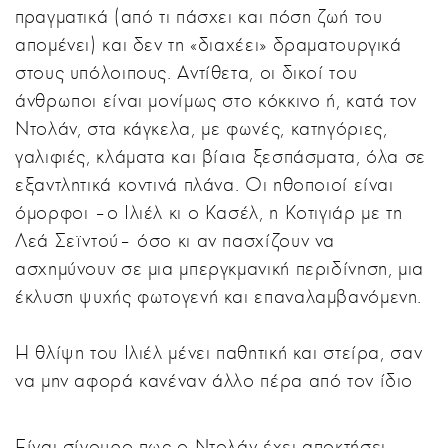
πραγματικά (από τι πάσχει και πόση ζωή του
απομένει) και δεν τη «διαχέει» δραματουργικά
στους υπόλοιπους. Αντίθετα, οι δικοί του
άνθρωποι είναι μονίμως στο κόκκινο ή, κατά τον
Ντολάν, στα κάγκελα, με φωνές, κατηγόριες,
γαλιφιές, κλάματα και βίαια ξεσπάσματα, όλα σε
εξαντλητικά κοντινά πλάνα. Οι ηθοποιοί είναι
όμορφοι –ο Ιλιέλ κι ο Κασέλ, η Κοτιγιάρ με τη
Λεά Σεϊντού– όσο κι αν πασχίζουν να
ασχημύνουν σε μια μπεργκμανική περιδίνηση, μια
έκλυση ψυχής φωτογενή και επαναλαμβανόμενη.
Η θλίψη του Ιλιέλ μένει παθητική και στείρα, σαν
να μην αφορά κανέναν άλλο πέρα από τον ίδιο
Είναι σίγουρο πως ο Ντολάν έχει αποκτήσει