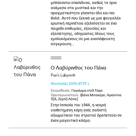
μπλέκονται επικίνδυνα, καθώς τα όρια
ανάμεσα στα μυστικά και την
πραγματικότητα γίνονται όλο και πιο
θολά. Αυτό που ξεκινά ως μια φευγαλέα
ερωτική περιπέτεια εξελίσσεται σε ένα
παιχνίδι επιθυμίας, εξουσίας και
εξαπάτησης, οδηγώντας όλους τους
εμπλεκόμενους σε μια αναπόφευκτη
σύγκρουση…
Ο Λαβύρινθος του Πάνα
Pan's Labyrinth
Φαντασίας
2006
(ΕΓΧΡ.)
Σκηνοθεσία:
Γκιγιέρμο ντελ Τόρο
Πρωταγωνιστούν:
Ιβάνα Μπακέρο, Αριάντνα
Τζιλ, Σέρτζι Λόπεζ
Στην Ισπανία του 1944, η νεαρή
υιοθετημένη κόρη ενός σαδιστή
αξιωματικού του στρατού δραπετεύει σε
έναν μαγευτικό κόσμο.