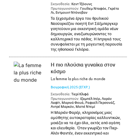
Σκηνοθεσία:
Κεντ Τζόουνς
Πρωταγωνιστούν:
Γουίλεμ Νταφόε, Γκρέτα
Λι, Εντμουντ Ντόνοβαν
Τα ξεχασμένα έργα του θρυλικού
Νεοϋορκέζου ποιητή Εντ Σάξμπεργκερ
γοητεύουν μια εκκεντρική ομάδα νέων
δημιουργών, αναζωπυρώνοντας το
καλλιτεχνικό του πάθος. Η ίντριγκά τους
συνυφαίνεται με τη μαγευτική παρουσία
της ηθοποιού Γκλόρια.
Η πιο πλούσια γυναίκα στον
κόσμο
La femme la plus riche du monde
Βιογραφική
2025
(ΕΓΧΡ.)
Σκηνοθεσία:
Τιερί Κλιφά
Πρωταγωνιστούν:
Ιζαμπέλ Ιπέρ, Λοράν
Λαφίτ, Μαρινά Φουά, Ραφαέλ Περσονάζ,
Αντρέ Μαρκόν, Ματιέ Ντεμί
Η Μαριάν Φαρέρ, κληρονόμος μιας
αμύθητης αυτοκρατορίας καλλυντικών,
μοιάζει να τα έχει όλα, εκτός από αγάπη
και ελευθερία. Όταν γνωρίζει τον Πιερ-
Αλέν Φαντέν, έναν εκκεντρικό και