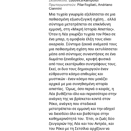
Σκηνοθεσία:
Ludovica Rampoldi
Πρωταγωνιστούν:
Pilar Fogliati, Andriano
Giannini
Μια τυχαία γνωριμία εξελίσσεται σε μια
παθιασμένη εξωσυζυγική σχέση… αλλά
σύντομα μετατρέπεται σε επικίνδυνη
εμμονή, στη «Μικρή Ιστορία Απιστίας».
Όταν η Λέα γνωρίζει τυχαία τον Ρόκο σε
ένα μπαρ, η αμοιβαία έλξη τους είναι
ακαριαία. Σύντομα ξεκινά ανάμεσά τους
μια παθιασμένη σχέση που εκτυλίσσεται
μέσα από σύντομες συναντήσεις σε ένα
δωμάτιο ξενοδοχείου, κρυφή φυσικά
από τους εκατέρωθεν συντρόφους τους.
Εκεί, οι δυο τους δημιουργούν έναν
εύθραυστο κόσμο επιθυμίας και
μυστικών - έναν κόσμο που μοιάζει
αρχικά με μια συνηθισμένη ιστορία
απιστίας. Όμως, όσο περνά ο καιρός, η
Λέα βυθίζεται όλο και περισσότερο στην
ανάγκη της να βρίσκεται κοντά στον
Ρόκο, ανάγκη που σταδιακά
μετατρέπεται σε εμμονή και την οδηγεί
να διεισδύει όλο και βαθύτερα στην
καθημερινότητά του. Έτσι, οι ζωές δύο
ζευγαριών της Λέα και του Αντρέα, και
του Ρόκο με τη Σετσίλια αρχίζουν να