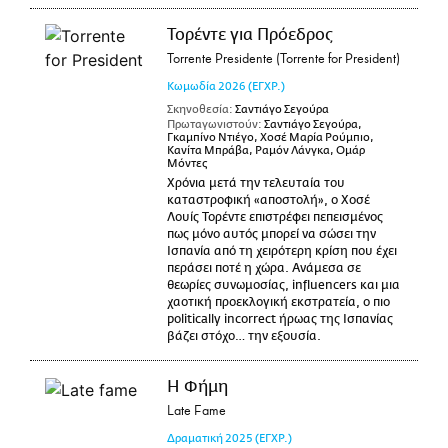
Τορέντε για Πρόεδρος
Torrente Presidente (Torrente for President)
Κωμωδία
2026
(ΕΓΧΡ.)
Σκηνοθεσία:
Σαντιάγο Σεγούρα
Πρωταγωνιστούν:
Σαντιάγο Σεγούρα,
Γκαμπίνο Ντιέγο, Χοσέ Μαρία Ρούμπιο,
Κανίτα Μπράβα, Ραμόν Λάνγκα, Ομάρ
Μόντες
Χρόνια μετά την τελευταία του
καταστροφική «αποστολή», ο Χοσέ
Λουίς Τορέντε επιστρέφει πεπεισμένος
πως μόνο αυτός μπορεί να σώσει την
Ισπανία από τη χειρότερη κρίση που έχει
περάσει ποτέ η χώρα. Ανάμεσα σε
θεωρίες συνωμοσίας, influencers και μια
χαοτική προεκλογική εκστρατεία, ο πιο
politically incorrect ήρωας της Ισπανίας
βάζει στόχο… την εξουσία.
Η Φήμη
Late Fame
Δραματική
2025
(ΕΓΧΡ.)