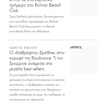
τριήμερο στο Bolivar Beach
Club
Τρεις διεθνείς καλλιτέχνες, δυνατά grooves
και η μοναδική ατμόσφαιρα του Bolivar
Beach Club δημιουργούν το ιδανικό
soundtrack δίπλα στη θάλασσα.
ΟΔΗΓΟΣ ΒΙΒΛΙΟΥ
Ο «Καθρέφτης» βρέθηκε στην
κορυφή της Bookvoice. Τι τον
ξεχώρισε ανάμεσα στα
μεγάλα best sellers;
Σε μια περίοδο όπου κυριαρχούν οι
γρήγορες συνταγές επιτυχίας και οι εύκολες
απαντήσεις, ο «Καθρέφτης» επιλέγει να
εστιάσει σε τρεις έννοιες που διατρέχουν
σχεδόν ολόκληρο το έργο: την πειθαρχία, τη
συνέπεια και την αξιοπιστία.