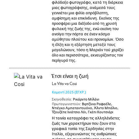
φιλόδοξο φωτογράφο, κατά τη διάρκεια
μιας φωτογράφισης, ανάμεσά τους
γεννιέται μια φιλία απρόβλεπτη,
αμφίσημη και επικίνδυνη. Εκείνος της
προσφέρει μια διέξοδο από τη χρυσή
φυλακή της ζωής της, ενώ εκείνη του
ανοίγει την πόρτα σε έναν κόσμο
αμύθητου πλούτου και προνομίων. Όσο
η έλξη και η εξάρτηση μεταξύ τους
μεγαλώνουν, τόσο η Μαριάν τού χαρίζει
όλο και περισσότερα, εκνευρίζοντας τον
περίγυρό της.
Έτσι είναι η ζωή
La Vita va Cosi
Κομεντί
2025
(ΕΓΧΡ.)
Σκηνοθεσία:
Ρικάρντο Μιλάνι
Πρωταγωνιστούν:
Βιρτζίνια Ραφαέλε,
Ντιέγκο Αμπαταντουόνο, Άλντο Μπάλιο,
Τζουζέπε Ινιάτσιο Λόι, Γκέπι Κουτσιάρι
Η ταινία καταγράφει τις αλληλένδετες
ζωές των χαρακτήρων που ζουν στα
γραφικά τοπία της Σαρδηνίας στην
Ιταλία, εξερευνώντας τις ανθρώπινες