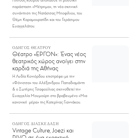
Πλήθος κόσμου απόλαυσε τη μουσική
παράσταση «Μέτρημα», τη νέα σκηνική
συνάντηση της Νατάσσας Μποφίλιου, του
Θέμη Καραμουρατίδη και του Γεράσιμου
Ευαγγελάτου.
ΟΔΗΓΟΣ ΘΕΑΤΡΟΥ
Θέατρο «ΕΡΓΟΝ»: Ένας νέος
θεατρικός χώρος ανοίγει στην
καρδιά της Αθήνας
Η Λυδία Κονιόρδου επιστρέφει με την
«Φόνισσα» του Αλέξανδρου Παπαδιαμάντη
& ο Σωτήρης Τσαφούλιας σκηνοθετεί την
Ευαγγελία Μουμούρη στο βραβευμένο «Μια
κανονική μέρα» της Κατερίνας Γιαννάκου.
ΟΔΗΓΟΣ ΔΙΑΣΚΕΔΑΣΗ
Vintage Culture, Joezi και
RIVO σε ένα εκρηκτικό