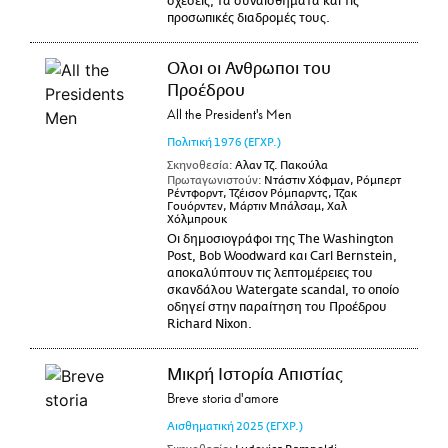
σχέσεις, τα συναισθήματα και τις
προσωπικές διαδρομές τους.
Ολοι οι Ανθρωποι του
Προέδρου
All the President's Men
Πολιτική
1976
(ΕΓΧΡ.)
Σκηνοθεσία:
Αλαν Τζ. Πακούλα
Πρωταγωνιστούν:
Ντάστιν Χόφμαν, Ρόμπερτ
Ρέντφορντ, Τζέισον Ρόμπαρντς, Τζακ
Γουόρντεν, Μάρτιν Μπάλσαμ, Χαλ
Χόλμπρουκ
Οι δημοσιογράφοι της The Washington
Post, Bob Woodward και Carl Bernstein,
αποκαλύπτουν τις λεπτομέρειες του
σκανδάλου Watergate scandal, το οποίο
οδηγεί στην παραίτηση του Προέδρου
Richard Nixon.
Μικρή Ιστορία Απιστίας
Breve storia d'amore
Αισθηματική
2025
(ΕΓΧΡ.)