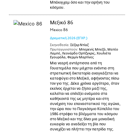
Μπάκιγχαμ όσο και την ειρήνη του
κόσμου.
Μεξικό 86
Mexico 86
Δραματική
2026
(ΕΓΧΡ.)
Σκηνοθεσία:
Σέζαρ Ντίαζ
Πρωταγωνιστούν:
Μπερενίς Μπεζό, Ματέο
Λαμπέ, Λεονάρδο Ορτίζγκρις, Χουλιέτα
Εγουρόλα, Φερμίν Μαρτίνες
Μια νεαρή αντάρτισσα από τη
Γουατεμάλα που μάχεται ενάντια στη
στρατιωτική δικτατορία αναγκάζεται να
καταφύγει στο Μεξικό, αφήνοντας πίσω
τον γιο της. Δέκα χρόνια αργότερα, όταν
εκείνος έρχεται να ζήσει μαζί της,
καλείται να επιλέξει ανάμεσα στα
καθήκοντά της ως μητέρα και στη
συνέχιση του επαναστατικού της αγώνα,
την ώρα που το Παγκόσμιο Κύπελλο του
1986 στρέφει τα βλέμματα του κόσμου
στο Μεξικό και της δίνει μια μοναδική
ευκαιρία να αναδείξει τη βία που
συνεχίζει να πλήττει την πατρίδα της.