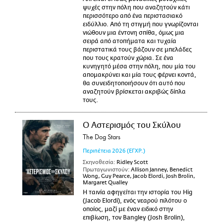
ψυχές στην πόλη που αναζητούν κάτι
περισσότερο από ένα περιστασιακό
ειδύλλιο. Από τη στιγμή που γνωρίζονται
νιώθουν μια έντονη σπίθα, όμως μια
σειρά από ατοπήματα και τυχαία
περιστατικά τους βάζουν σε μπελάδες
που τους κρατούν χώρια. Σε ένα
κυνηγητό μέσα στην πόλη, που μία του
απομακρύνει και μία τους φέρνει κοντά,
θα συνειδητοποιήσουν ότι αυτό που
αναζητούν βρίσκεται ακριβώς δίπλα
τους.
Ο Αστερισμός του Σκύλου
The Dog Stars
Περιπέτεια
2026
(ΕΓΧΡ.)
Σκηνοθεσία:
Ridley Scott
Πρωταγωνιστούν:
Allison Janney, Benedict
Wong, Guy Pearce, Jacob Elordi, Josh Brolin,
Margaret Qualley
Η ταινία αφηγείται την ιστορία του Hig
(Jacob Elordi), ενός νεαρού πιλότου ο
οποίος, μαζί με έναν ειδικό στην
επιβίωση, τον Bangley (Josh Brolin),