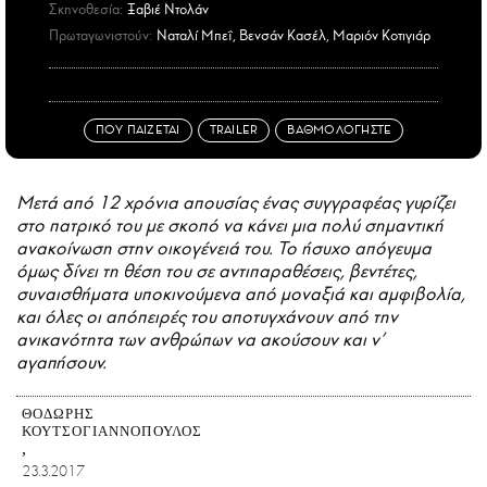
Σκηνοθεσία:
Ξαβιέ Ντολάν
Πρωταγωνιστούν:
Ναταλί Μπεΐ, Βενσάν Κασέλ, Μαριόν Κοτιγιάρ
ΠΟΥ ΠΑΙΖΕΤΑΙ
TRAILER
ΒΑΘΜΟΛΟΓΗΣΤΕ
Μετά από 12 χρόνια απουσίας ένας συγγραφέας γυρίζει
στο πατρικό του με σκοπό να κάνει μια πολύ σημαντική
ανακοίνωση στην οικογένειά του. Το ήσυχο απόγευμα
όμως δίνει τη θέση του σε αντιπαραθέσεις, βεντέτες,
συναισθήματα υποκινούμενα από μοναξιά και αμφιβολία,
και όλες οι απόπειρές του αποτυγχάνουν από την
ανικανότητα των ανθρώπων να ακούσουν και ν’
αγαπήσουν.
ΘΟΔΩΡΉΣ
ΚΟΥΤΣΟΓΙΑΝΝΌΠΟΥΛΟΣ
23.3.2017