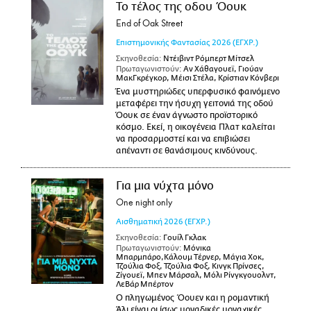
Το τέλος της οδου Όουκ
End of Oak Street
Επιστημονικής Φαντασίας
2026
(ΕΓΧΡ.)
Σκηνοθεσία:
Ντέιβιντ Ρόμπερτ Μίτσελ
Πρωταγωνιστούν:
Αν Χάθαγουεϊ, Γιούαν
ΜακΓκρέγκορ, Μέισι Στέλα, Κρίστιαν Κόνβερι
Ένα μυστηριώδες υπερφυσικό φαινόμενο
μεταφέρει την ήσυχη γειτονιά της οδού
Όουκ σε έναν άγνωστο προϊστορικό
κόσμο. Εκεί, η οικογένεια Πλατ καλείται
να προσαρμοστεί και να επιβιώσει
απέναντι σε θανάσιμους κινδύνους.
Για μια νύχτα μόνο
One night only
Αισθηματική
2026
(ΕΓΧΡ.)
Σκηνοθεσία:
Γουίλ Γκλακ
Πρωταγωνιστούν:
Μόνικα
Μπαρμπάρο,Κάλουμ Τέρνερ, Μάγια Χοκ,
Τζούλια Φοξ, Τζούλια Φοξ, Κινγκ Πρίνσες,
Ζίγουεϊ, Μπεν Μάρσαλ, Μόλι Ρίνγκγουολντ,
ΛεΒάρ Μπέρτον
Ο πληγωμένος Όουεν και η ρομαντική
Άλι είναι οι ίσως μοναδικές μοναχικές