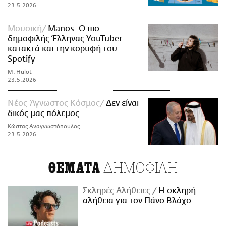
23.5.2026
Μουσική
Manos: O πιο
δημοφιλής Έλληνας YouTuber
κατακτά και την κορυφή του
Spotify
M. Hulot
23.5.2026
Νέος Άγνωστος Κόσμος
Δεν είναι
δικός μας πόλεμος
Κώστας Αναγνωστόπουλος
23.5.2026
ΔΗΜΟΦΙΛΗ
ΘΕΜΑΤΑ
Σκληρές Αλήθειες
H σκληρή
αλήθεια για τον Πάνο Βλάχο