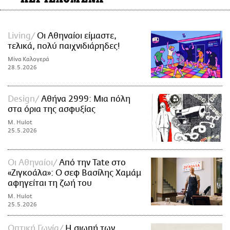
Living
Οι Αθηναίοι είμαστε,
τελικά, πολύ παιχνιδιάρηδες!
Μίνα Καλογερά
28.5.2026
Design
Αθήνα 2999: Μια πόλη
στα όρια της ασφυξίας
M. Hulot
25.5.2026
Οι Αθηναίοι
Από την Tate στο
«Ζιγκοάλα»: Ο σεφ Βασίλης Χαμάμ
αφηγείται τη ζωή του
M. Hulot
25.5.2026
Οπτική Γωνία
H σιωπή των