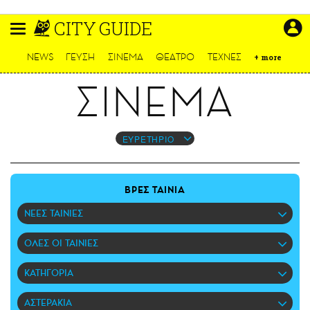
Παράκαμψη
CITY GUIDE
προς
το
ΕΙΔΗΣΕΙΣ
κυρίως
NEWS
ΓΕΥΣΗ
ΣΙΝΕΜΑ
ΘΕΑΤΡΟ
ΤΕΧΝΕΣ
+
more
περιεχόμενο
CULTURE
ΣΙΝΕΜΑ
ΑΠΟΨΕΙΣ
ΤΡΟΠΟΣ ΖΩΗΣ
PODCASTS
ΕΥΡΕΤΗΡΙΟ
Plus
ΒΡΕΣ ΤΑΙΝΙΑ
ΝΕΕΣ ΤΑΙΝΙΕΣ
LIFO SHOP
ΟΛΕΣ ΟΙ ΤΑΙΝΙΕΣ
NEWSLETTER
ΜΙΚΡΟΠΡΑΓΜΑΤΑ
ΚΑΤΗΓΟΡΙΑ
THE GOOD LIFO
LIFOLAND
ΑΣΤΕΡΑΚΙΑ