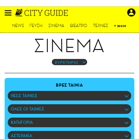
Παράκαμψη
CITY GUIDE
προς
το
ΕΙΔΗΣΕΙΣ
κυρίως
NEWS
ΓΕΥΣΗ
ΣΙΝΕΜΑ
ΘΕΑΤΡΟ
ΤΕΧΝΕΣ
+
more
περιεχόμενο
CULTURE
ΣΙΝΕΜΑ
ΑΠΟΨΕΙΣ
ΤΡΟΠΟΣ ΖΩΗΣ
PODCASTS
ΕΥΡΕΤΗΡΙΟ
Plus
ΒΡΕΣ ΤΑΙΝΙΑ
ΝΕΕΣ ΤΑΙΝΙΕΣ
LIFO SHOP
ΟΛΕΣ ΟΙ ΤΑΙΝΙΕΣ
NEWSLETTER
ΜΙΚΡΟΠΡΑΓΜΑΤΑ
ΚΑΤΗΓΟΡΙΑ
THE GOOD LIFO
LIFOLAND
ΑΣΤΕΡΑΚΙΑ