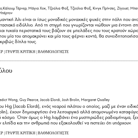
άλουμ Τέρνερ, Μάγια Χοκ, Τζούλια Φοξ, Τζούλια Φοξ, Κινγκ Πρίνσες, Ζίγουεϊ, Μπε
Μπέρτον
ντική Άλι είναι οι ίσως μοναδικές μοναχικές ψυχές στην πόλη που αν
τασιακό ειδύλλιο. Από τη στιγμή που γνωρίζονται νιώθουν μια έντονη σπ
αι τυχαία περιστατικά τους βάζουν σε μπελάδες που τους κρατούν χώρι
ου μία του απομακρύνει και μία τους φέρνει κοντά, θα συνειδητοποιήσο
ακριβώς δίπλα τους.
ΕΡ
|
ΓΡΑΨΤΕ ΚΡΙΤΙΚΗ
|
ΒΑΘΜΟΛΟΓΗΣΤΕ
ύλου
edict Wong, Guy Pearce, Jacob Elordi, Josh Brolin, Margaret Qualley
του Hig (Jacob Elordi), ενός νεαρού πιλότου ο οποίος, μαζί με έναν ειδικ
olin), έχουν δημιουργήσει ένα λειτουργικό αλλά απομονωμένο καταφύγι
 κόσμο. Όταν όμως ο Hig λαμβάνει ένα μυστηριώδες ραδιομήνυμα, ξεκ
ν ελπίδα και την ανθρωπιά που εξακολουθεί να πιστεύει ότι υπάρχουν.
ΕΡ
|
ΓΡΑΨΤΕ ΚΡΙΤΙΚΗ
|
ΒΑΘΜΟΛΟΓΗΣΤΕ