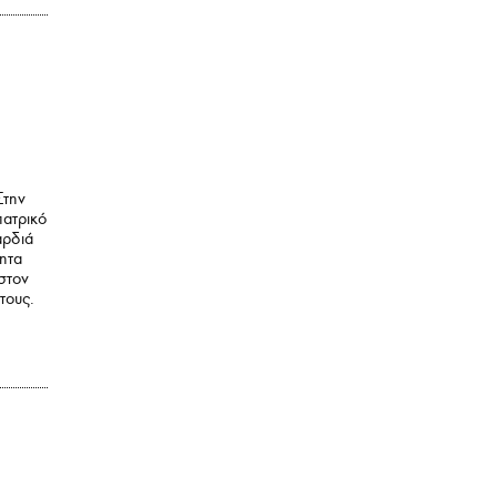
Στην
πατρικό
αρδιά
τητα
 στον
τους.