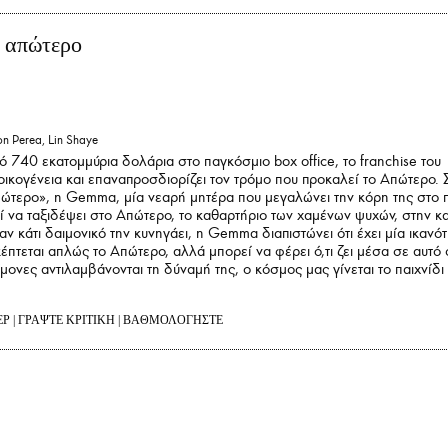
ο απώτερο
n Perea, Lin Shaye
 740 εκατομμύρια δολάρια στο παγκόσμιο box office, το franchise του
α οικογένεια και επαναπροσδιορίζει τον τρόμο που προκαλεί το Απώτερο. 
Απώτερο», η Gemma, μία νεαρή μητέρα που μεγαλώνει την κόρη της στο 
ρεί να ταξιδέψει στο Απώτερο, το καθαρτήριο των χαμένων ψυχών, στην κ
αν κάτι δαιμονικό την κυνηγάει, η Gemma διαπιστώνει ότι έχει μία ικανό
κέπτεται απλώς το Απώτερο, αλλά μπορεί να φέρει ό,τι ζει μέσα σε αυτό
μονες αντιλαμβάνονται τη δύναμή της, ο κόσμος μας γίνεται το παιχνίδι 
ΕΡ
|
ΓΡΑΨΤΕ ΚΡΙΤΙΚΗ
|
ΒΑΘΜΟΛΟΓΗΣΤΕ