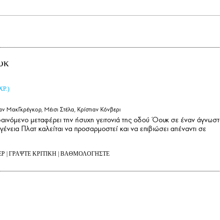
υκ
ΧΡ.)
αν ΜακΓκρέγκορ, Μέισι Στέλα, Κρίστιαν Κόνβερι
αινόμενο μεταφέρει την ήσυχη γειτονιά της οδού Όουκ σε έναν άγνωσ
ογένεια Πλατ καλείται να προσαρμοστεί και να επιβιώσει απέναντι σε
ΕΡ
|
ΓΡΑΨΤΕ ΚΡΙΤΙΚΗ
|
ΒΑΘΜΟΛΟΓΗΣΤΕ