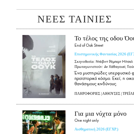
ΝΕΕΣ ΤΑΙΝΙΕΣ
Το τέλος της οδου Όο
End of Oak Street
Επιστημονικής Φαντασίας
2026
(ΕΓ
Σκηνοθεσία:
Ντέιβιντ Ρόμπερτ Μίτσελ
Πρωταγωνιστούν:
Αν Χάθαγουεϊ, Γιού
Ένα μυστηριώδες υπερφυσικό φ
προϊστορικό κόσμο. Εκεί, η οικ
θανάσιμους κινδύνους.
ΠΛΗΡΟΦΟΡΙΕΣ
|
ΑΙΘΟΥΣΕΣ
|
ΤΡΕΪΛ
Για μια νύχτα μόνο
One night only
Αισθηματική
2026
(ΕΓΧΡ.)