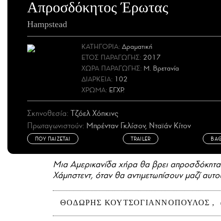
Απροσδόκητος Έρωτας
Hampstead
ΚΑΤΗΓΟΡΙΑ:
Δραματική
ΕΤΟΣ
ΠΑΡΑΓΩΓΗΣ
:
2017
ΧΩΡΑ
ΠΑΡΑΓΩΓΗΣ
:
Μ. Βρετανία
ΔΙΑΡΚΕΙΑ:
102
ΧΡΩΜΑ:
ΕΓΧΡ.
Σκηνοθεσία:
Τζόελ Χόπκινς
Πρωταγωνιστούν:
Μπρένταν Γκλίσον, Νταϊάν Κίτον
ΠΟΥ ΠΑΙΖΕΤΑΙ
TRAILER
ΒΑ
Μια Αμερικανίδα χήρα θα βρει απροσδόκητα 
Χάμπστεντ, όταν θα αντιμετωπίσουν μαζί αυτο
ΘΟΔΩΡΉΣ ΚΟΥΤΣΟΓΙΑΝΝΌΠΟΥΛΟΣ