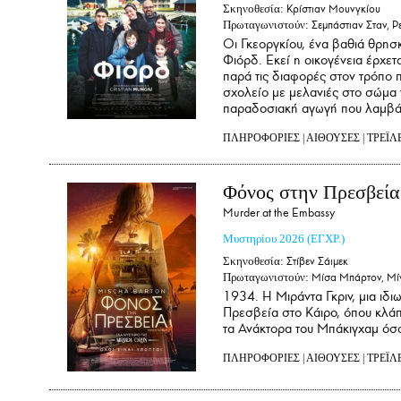
Σκηνοθεσία:
Κρίστιαν Μουνγκίου
Πρωταγωνιστούν:
Σεμπάστιαν Σταν, Ρ
Οι Γκεοργκίου, ένα βαθιά θρησ
Φιόρδ. Εκεί η οικογένεια έρχετα
παρά τις διαφορές στον τρόπο 
σχολείο με μελανιές στο σώμα τη
παραδοσιακή αγωγή που λαμβάνο
ΠΛΗΡΟΦΟΡΙΕΣ
|
ΑΙΘΟΥΣΕΣ
|
ΤΡΕΪΛ
Φόνος στην Πρεσβεία
Murder at the Embassy
Μυστηρίου
2026
(ΕΓΧΡ.)
Σκηνοθεσία:
Στίβεν Σάιμεκ
Πρωταγωνιστούν:
Μίσα Μπάρτον, Μίν
1934. Η Μιράντα Γκριν, μια ιδι
Πρεσβεία στο Κάιρο, όπου κλά
τα Ανάκτορα του Μπάκιγχαμ όσο
ΠΛΗΡΟΦΟΡΙΕΣ
|
ΑΙΘΟΥΣΕΣ
|
ΤΡΕΪΛ