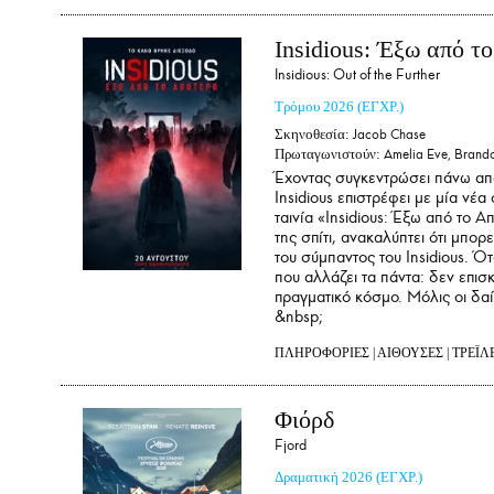
Insidious: Έξω από τ
Insidious: Out of the Further
Τρόμου
2026
(ΕΓΧΡ.)
Σκηνοθεσία:
Jacob Chase
Πρωταγωνιστούν:
Amelia Eve, Brando
Έχοντας συγκεντρώσει πάνω από
Insidious επιστρέφει με μία νέ
ταινία «Insidious: Έξω από το 
της σπίτι, ανακαλύπτει ότι μπο
του σύμπαντος του Insidious. Ότ
που αλλάζει τα πάντα: δεν επισ
πραγματικό κόσμο. Μόλις οι δαί
&nbsp;
ΠΛΗΡΟΦΟΡΙΕΣ
|
ΑΙΘΟΥΣΕΣ
|
ΤΡΕΪΛ
Φιόρδ
Fjord
Δραματική
2026
(ΕΓΧΡ.)