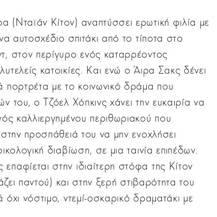
α (Νταϊάν Κίτον) αναπτύσσει ερωτική φιλία με
ένα αυτοσχέδιο σπιτάκι από το τίποτα στο
ντ, στον περίγυρο ενός καταρρέοντος
υτελείς κατοικίες. Και ενώ ο Άιρα Σακς δένει
ά πορτρέτα με το κοινωνικό δράμα που
ν του, ο Τζόελ Χόπκινς χάνει την ευκαιρία να
ενός καλλιεργημένου περιθωριακού που
, στην προσπάθειά του να μην ενοχλήσει
οικολογική διαβίωση, σε μια ταινία επιπέδων.
επαφίεται στην ιδιαίτερη στόφα της Κίτον
ιάζει παντού) και στην ξερή στιβαρότητα του
 όχι νόστιμο, ντεμί-οσκαρικό δραματάκι με