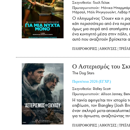
Σκηνοθεσία:
Γουίλ Γκλακ
Πρωταγωνιστούν:
Μόνικα Μπαρμπάρο,Κ
Μάρσαλ, Μόλι Ρίνγκγουολντ, ΛεΒάρ 
Ο πληγωμένος Όουεν και η ρομα
κάτι περισσότερο από ένα περισ
όμως μια σειρά από ατοπήματα κ
ένα κυνηγητό μέσα στην πόλη, π
αυτό που αναζητούν βρίσκεται 
ΠΛΗΡΟΦΟΡΙΕΣ
|
ΑΙΘΟΥΣΕΣ
|
ΤΡΕΪΛ
Ο Αστερισμός του Σκ
The Dog Stars
Περιπέτεια
2026
(ΕΓΧΡ.)
Σκηνοθεσία:
Ridley Scott
Πρωταγωνιστούν:
Allison Janney, Ben
Η ταινία αφηγείται την ιστορία 
επιβίωση, τον Bangley (Josh Br
έναν σκληρό μετα-αποκαλυπτικό
για το άγνωστο, αναζητώντας τη
ΠΛΗΡΟΦΟΡΙΕΣ
|
ΑΙΘΟΥΣΕΣ
|
ΤΡΕΪΛ