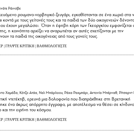
ενάτε Ράινσβε
κευόμενο ρουμανο-νορβηγικό ζευγάρι, εγκαθίστανται σε ένα χωριό στα 
ι κοντά με τους γείτονές τους και τα παιδιά των δύο οικογενειών δένοντα
που έχουν μεγαλώσει. Όταν η έφηβη κόρη των Γκεοργκίου εμφανίζεται 
ς, η κοινότητα αρχίζει να αναρωτιέται αν αυτές σχετίζονται με την
υν τα παιδιά της οικογένειας από τους γονείς τους.
ΕΡ
|
ΓΡΑΨΤΕ ΚΡΙΤΙΚΗ
|
ΒΑΘΜΟΛΟΓΗΣΤΕ
το Χαμάδα, Κότζο Ατάα, Νελ Μπάρλοου, Ράχα Ραχμπάρι, Αντονία Μπέρναθ, Ρίτσαρντ 
ωτική ντετέκτιβ, ερευνά μια δολοφονία που διαπράχθηκε στη Βρετανική
πηκε ένα άκρως απόρρητο έγγραφο, με αποτέλεσμα να θέσει σε κίνδυν
 και την ειρήνη του κόσμου.
ΕΡ
|
ΓΡΑΨΤΕ ΚΡΙΤΙΚΗ
|
ΒΑΘΜΟΛΟΓΗΣΤΕ