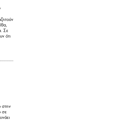
ν
αζητούν
ίθα,
α. Σε
υν ότι
ό στην
ο σε
ινάει