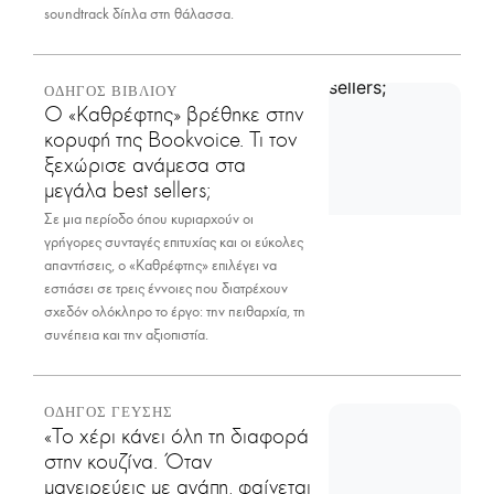
soundtrack δίπλα στη θάλασσα.
ΟΔΗΓΟΣ ΒΙΒΛΙΟΥ
Ο «Καθρέφτης» βρέθηκε στην
κορυφή της Bookvoice. Τι τον
ξεχώρισε ανάμεσα στα
μεγάλα best sellers;
Σε μια περίοδο όπου κυριαρχούν οι
γρήγορες συνταγές επιτυχίας και οι εύκολες
απαντήσεις, ο «Καθρέφτης» επιλέγει να
εστιάσει σε τρεις έννοιες που διατρέχουν
σχεδόν ολόκληρο το έργο: την πειθαρχία, τη
συνέπεια και την αξιοπιστία.
ΟΔΗΓΟΣ ΓΕΥΣΗΣ
«Το χέρι κάνει όλη τη διαφορά
στην κουζίνα. Όταν
μαγειρεύεις με αγάπη, φαίνεται