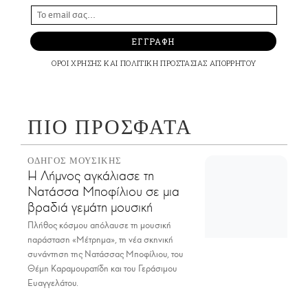
ΕΓΓΡΑΦΗ
ΟΡΟΙ ΧΡΗΣΗΣ
ΚΑΙ
ΠΟΛΙΤΙΚΗ ΠΡΟΣΤΑΣΙΑΣ ΑΠΟΡΡΗΤΟΥ
ΠΙΟ ΠΡΟΣΦΑΤΑ
ΟΔΗΓΟΣ ΜΟΥΣΙΚΗΣ
Η Λήμνος αγκάλιασε τη
Νατάσσα Μποφίλιου σε μια
βραδιά γεμάτη μουσική
Πλήθος κόσμου απόλαυσε τη μουσική
παράσταση «Μέτρημα», τη νέα σκηνική
συνάντηση της Νατάσσας Μποφίλιου, του
Θέμη Καραμουρατίδη και του Γεράσιμου
Ευαγγελάτου.