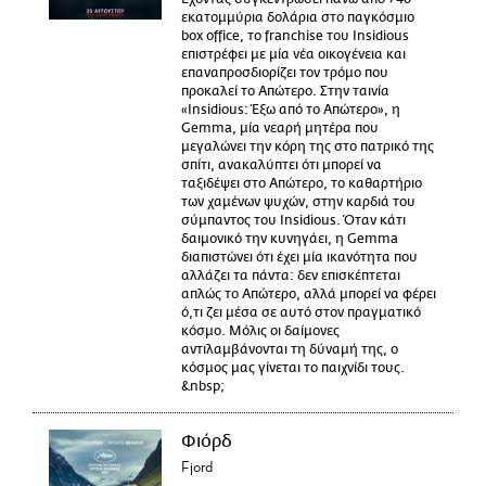
εκατομμύρια δολάρια στο παγκόσμιο
box office, το franchise του Insidious
επιστρέφει με μία νέα οικογένεια και
επαναπροσδιορίζει τον τρόμο που
προκαλεί το Απώτερο. Στην ταινία
«Insidious: Έξω από το Απώτερο», η
Gemma, μία νεαρή μητέρα που
μεγαλώνει την κόρη της στο πατρικό της
σπίτι, ανακαλύπτει ότι μπορεί να
ταξιδέψει στο Απώτερο, το καθαρτήριο
των χαμένων ψυχών, στην καρδιά του
σύμπαντος του Insidious. Όταν κάτι
δαιμονικό την κυνηγάει, η Gemma
διαπιστώνει ότι έχει μία ικανότητα που
αλλάζει τα πάντα: δεν επισκέπτεται
απλώς το Απώτερο, αλλά μπορεί να φέρει
ό,τι ζει μέσα σε αυτό στον πραγματικό
κόσμο. Μόλις οι δαίμονες
αντιλαμβάνονται τη δύναμή της, ο
κόσμος μας γίνεται το παιχνίδι τους.
&nbsp;
Φιόρδ
Fjord