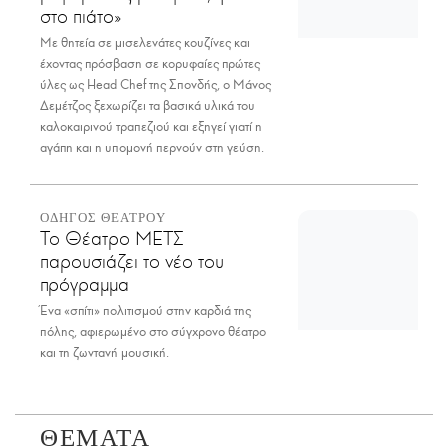
στο πιάτο»
Με θητεία σε μισελενάτες κουζίνες και
έχοντας πρόσβαση σε κορυφαίες πρώτες
ύλες ως Head Chef της Σπονδής, ο Μάνος
Δεμέτζος ξεχωρίζει τα βασικά υλικά του
καλοκαιρινού τραπεζιού και εξηγεί γιατί η
αγάπη και η υπομονή περνούν στη γεύση.
ΟΔΗΓΟΣ ΘΕΑΤΡΟΥ
Το Θέατρο ΜΕΤΣ
παρουσιάζει το νέο του
πρόγραμμα
Ένα «σπίτι» πολιτισμού στην καρδιά της
πόλης, αφιερωμένο στο σύγχρονο θέατρο
και τη ζωντανή μουσική.
ΘΕΜΑΤΑ