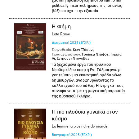
χαοτική προεκλογική εκστρατεία, ο πιο
politically incorrect ήρωας της Ισπανίας
βάζει στόχο… την εξουσία.
Η Φήμη
Late Fame
Δραματική
2025
(ΕΓΧΡ.)
Σκηνοθεσία:
Κεντ Τζόουνς
Πρωταγωνιστούν:
Γουίλεμ Νταφόε, Γκρέτα
Λι, Εντμουντ Ντόνοβαν
Τα ξεχασμένα έργα του θρυλικού
Νεοϋορκέζου ποιητή Εντ Σάξμπεργκερ
γοητεύουν μια εκκεντρική ομάδα νέων
δημιουργών, αναζωπυρώνοντας το
καλλιτεχνικό του πάθος. Η ίντριγκά τους
συνυφαίνεται με τη μαγευτική παρουσία
της ηθοποιού Γκλόρια.
Η πιο πλούσια γυναίκα στον
κόσμο
La femme la plus riche du monde
Βιογραφική
2025
(ΕΓΧΡ.)