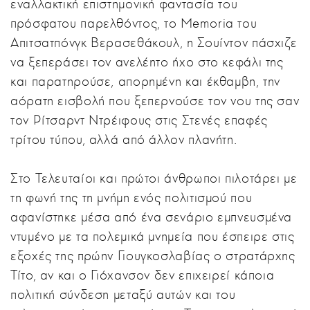
εναλλακτική επιστημονική φαντασία του
πρόσφατου παρελθόντος, το Memoria του
Απιτσατπόνγκ Βερασεθάκουλ, η Σουίντον πάσχιζε
να ξεπεράσει τον ανελέητο ήχο στο κεφάλι της
και παρατηρούσε, απορημένη και έκθαμβη, την
αόρατη εισβολή που ξεπερνούσε τον νου της σαν
τον Ρίτσαρντ Ντρέιφους στις Στενές επαφές
τρίτου τύπου, αλλά από άλλον πλανήτη.
Στο Τελευταίοι και πρώτοι άνθρωποι πιλοτάρει με
τη φωνή της τη μνήμη ενός πολιτισμού που
αφανίστηκε μέσα από ένα σενάριο εμπνευσμένα
ντυμένο με τα πολεμικά μνημεία που έσπειρε στις
εξοχές της πρώην Γιουγκοσλαβίας ο στρατάρχης
Τίτο, αν και ο Γιόχανσον δεν επιχειρεί κάποια
πολιτική σύνδεση μεταξύ αυτών και του