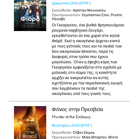
Δραματική
2026
(ΕΓΧΡ.)
Σκηνοθεσία:
Κρίστιαν Μουνγκίου
Πρωταγωνιστούν:
Σεμπάστιαν Σταν, Ρενάτε
Ράινσβε
Οι Γκεοργκίου, ένα βαθιά θρησκευόμενο
ρουμανο-νορβηγικό ζευγάρι,
εγκαθίστανται σε ένα χωριό στα νησιά
Φιόρδ. Εκεί η οικογένεια έρχεται κοντά
με τους γείτονές τους και τα παιδιά των
δύο οικογενειών δένονται, παρά τις
διαφορές στον τρόπο που έχουν
μεγαλώσει. Όταν η έφηβη κόρη των
Γκεοργκίου εμφανίζεται στο σχολείο με
μελανιές στο σώμα της, η κοινότητα
αρχίζει να αναρωτιέται αν αυτές
σχετίζονται με την παραδοσιακή αγωγή
που λαμβάνουν τα παιδιά της
οικογένειας από τους γονείς τους.
Φόνος στην Πρεσβεία
Murder at the Embassy
Μυστηρίου
2026
(ΕΓΧΡ.)
Σκηνοθεσία:
Στίβεν Σάιμεκ
Πρωταγωνιστούν:
Μίσα Μπάρτον, Μίντο