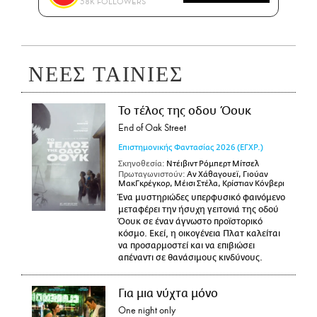
58K FOLLOWERS
ΝΕΕΣ ΤΑΙΝΙΕΣ
Το τέλος της οδου Όουκ
End of Oak Street
Επιστημονικής Φαντασίας
2026
(ΕΓΧΡ.)
Σκηνοθεσία:
Ντέιβιντ Ρόμπερτ Μίτσελ
Πρωταγωνιστούν:
Αν Χάθαγουεϊ, Γιούαν
ΜακΓκρέγκορ, Μέισι Στέλα, Κρίστιαν Κόνβερι
Ένα μυστηριώδες υπερφυσικό φαινόμενο
μεταφέρει την ήσυχη γειτονιά της οδού
Όουκ σε έναν άγνωστο προϊστορικό
κόσμο. Εκεί, η οικογένεια Πλατ καλείται
να προσαρμοστεί και να επιβιώσει
απέναντι σε θανάσιμους κινδύνους.
Για μια νύχτα μόνο
One night only