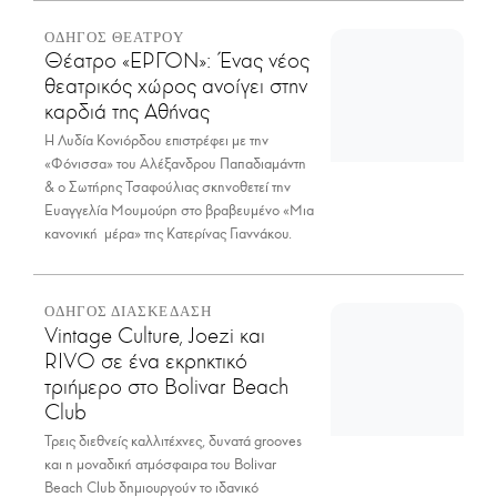
ΟΔΗΓΟΣ ΘΕΑΤΡΟΥ
Θέατρο «ΕΡΓΟΝ»: Ένας νέος
θεατρικός χώρος ανοίγει στην
καρδιά της Αθήνας
Η Λυδία Κονιόρδου επιστρέφει με την
«Φόνισσα» του Αλέξανδρου Παπαδιαμάντη
& ο Σωτήρης Τσαφούλιας σκηνοθετεί την
Ευαγγελία Μουμούρη στο βραβευμένο «Μια
κανονική μέρα» της Κατερίνας Γιαννάκου.
ΟΔΗΓΟΣ ΔΙΑΣΚΕΔΑΣΗ
Vintage Culture, Joezi και
RIVO σε ένα εκρηκτικό
τριήμερο στο Bolivar Beach
Club
Τρεις διεθνείς καλλιτέχνες, δυνατά grooves
και η μοναδική ατμόσφαιρα του Bolivar
Beach Club δημιουργούν το ιδανικό