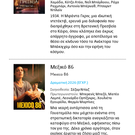
Χαμάδα, Κότζο Ατάα, Νελ Μπάρλοου, Ράχα
Ραχμπάρι, Αντονία Μπέρναθ, Ρίτσαρντ
Ντίλαϊν
1934. Η Μιράντα Γκριν, μια ιδιωτική
ντετέκτιβ, ερευνά μια δολοφονία που
διαπράχθηκε στη Βρετανική Πρεσβεία
στο Κάιρο, όπου κλάπηκε ένα άκρως
απόρρητο έγγραφο, με αποτέλεσμα να
θέσει σε κίνδυνο τόσο τα Ανάκτορα του
Μπάκιγχαμ όσο και την ειρήνη του
κόσμου.
Μεξικό 86
Mexico 86
Δραματική
2026
(ΕΓΧΡ.)
Σκηνοθεσία:
Σέζαρ Ντίαζ
Πρωταγωνιστούν:
Μπερενίς Μπεζό, Ματέο
Λαμπέ, Λεονάρδο Ορτίζγκρις, Χουλιέτα
Εγουρόλα, Φερμίν Μαρτίνες
Μια νεαρή αντάρτισσα από τη
Γουατεμάλα που μάχεται ενάντια στη
στρατιωτική δικτατορία αναγκάζεται να
καταφύγει στο Μεξικό, αφήνοντας πίσω
τον γιο της. Δέκα χρόνια αργότερα, όταν
εκείνος έρχεται να ζήσει μαζί της,