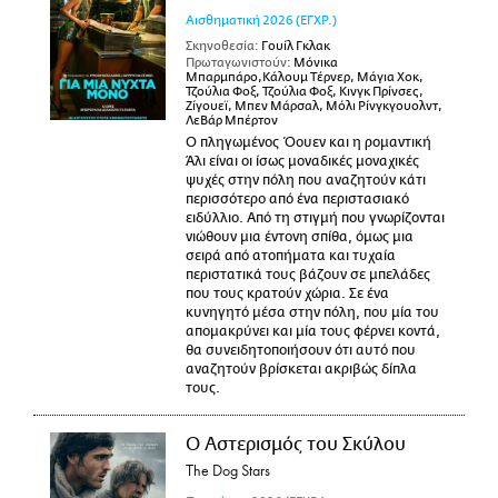
Αισθηματική
2026
(ΕΓΧΡ.)
Σκηνοθεσία:
Γουίλ Γκλακ
Πρωταγωνιστούν:
Μόνικα
Μπαρμπάρο,Κάλουμ Τέρνερ, Μάγια Χοκ,
Τζούλια Φοξ, Τζούλια Φοξ, Κινγκ Πρίνσες,
Ζίγουεϊ, Μπεν Μάρσαλ, Μόλι Ρίνγκγουολντ,
ΛεΒάρ Μπέρτον
Ο πληγωμένος Όουεν και η ρομαντική
Άλι είναι οι ίσως μοναδικές μοναχικές
ψυχές στην πόλη που αναζητούν κάτι
περισσότερο από ένα περιστασιακό
ειδύλλιο. Από τη στιγμή που γνωρίζονται
νιώθουν μια έντονη σπίθα, όμως μια
σειρά από ατοπήματα και τυχαία
περιστατικά τους βάζουν σε μπελάδες
που τους κρατούν χώρια. Σε ένα
κυνηγητό μέσα στην πόλη, που μία του
απομακρύνει και μία τους φέρνει κοντά,
θα συνειδητοποιήσουν ότι αυτό που
αναζητούν βρίσκεται ακριβώς δίπλα
τους.
Ο Αστερισμός του Σκύλου
The Dog Stars