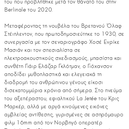
του που προβλήθηκε μετά τον θάνατό του στην
Berlinale του 2020.
Μεταφέροντας τη νουβέλα του Βρετανού Όλαφ
Στέιπλεντον, που πρωτοδημοσιεύτηκε το 1930, σε
συνεργασία με τον σεναριογράφο Χοσέ Ενρίκε
Μασιάν και τον σπεσιαλίστα σε
ηλεκτροακουστικούς σχεδιασμούς, μπασίστα και
συνθέτη Γιάιρ Ελάζαρ Γκλότμαν, ο Γιόχανσον
αποδίδει μυθοπλαστικά και ελεγειακά τη
διαδρομή του ανθρώπινου γένους είκοσι
δισεκατομμύρια χρόνια από σήμερα. Στο πνεύμα
του αξεπέραστου, εφιαλτικού La Jetée του Κρις
Μαρκέρ, αλλά με αργά κινούμενες εικόνες
αμβλείας αντίθεσης, γυρισμένες σε ασπρόμαυρο
φιλμ 16mm από τον Νορβηγό οπερατέρ