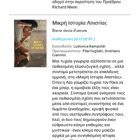
οδηγεί στην παραίτηση του Προέδρου
Richard Nixon.
Μικρή Ιστορία Απιστίας
Breve storia d'amore
Αισθηματική
2025
(ΕΓΧΡ.)
Σκηνοθεσία:
Ludovica Rampoldi
Πρωταγωνιστούν:
Pilar Fogliati, Andriano
Giannini
Μια τυχαία γνωριμία εξελίσσεται σε μια
παθιασμένη εξωσυζυγική σχέση… αλλά
σύντομα μετατρέπεται σε επικίνδυνη
εμμονή, στη «Μικρή Ιστορία Απιστίας».
Όταν η Λέα γνωρίζει τυχαία τον Ρόκο σε
ένα μπαρ, η αμοιβαία έλξη τους είναι
ακαριαία. Σύντομα ξεκινά ανάμεσά τους
μια παθιασμένη σχέση που εκτυλίσσεται
μέσα από σύντομες συναντήσεις σε ένα
δωμάτιο ξενοδοχείου, κρυφή φυσικά
από τους εκατέρωθεν συντρόφους τους.
Εκεί, οι δυο τους δημιουργούν έναν
εύθραυστο κόσμο επιθυμίας και
μυστικών - έναν κόσμο που μοιάζει
αρχικά με μια συνηθισμένη ιστορία