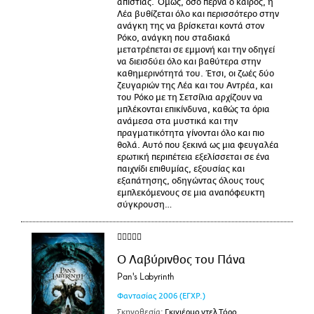
απιστίας. Όμως, όσο περνά ο καιρός, η
Λέα βυθίζεται όλο και περισσότερο στην
ανάγκη της να βρίσκεται κοντά στον
Ρόκο, ανάγκη που σταδιακά
μετατρέπεται σε εμμονή και την οδηγεί
να διεισδύει όλο και βαθύτερα στην
καθημερινότητά του. Έτσι, οι ζωές δύο
ζευγαριών της Λέα και του Αντρέα, και
του Ρόκο με τη Σετσίλια αρχίζουν να
μπλέκονται επικίνδυνα, καθώς τα όρια
ανάμεσα στα μυστικά και την
πραγματικότητα γίνονται όλο και πιο
θολά. Αυτό που ξεκινά ως μια φευγαλέα
ερωτική περιπέτεια εξελίσσεται σε ένα
παιχνίδι επιθυμίας, εξουσίας και
εξαπάτησης, οδηγώντας όλους τους
εμπλεκόμενους σε μια αναπόφευκτη
σύγκρουση…
Ο Λαβύρινθος του Πάνα
Pan's Labyrinth
Φαντασίας
2006
(ΕΓΧΡ.)
Σκηνοθεσία:
Γκιγιέρμο ντελ Τόρο