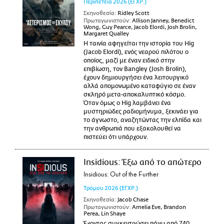
Περιπέτεια
2026
(ΕΓΧΡ.)
Σκηνοθεσία:
Ridley Scott
Πρωταγωνιστούν:
Allison Janney, Benedict
Wong, Guy Pearce, Jacob Elordi, Josh Brolin,
Margaret Qualley
Η ταινία αφηγείται την ιστορία του Hig
(Jacob Elordi), ενός νεαρού πιλότου ο
οποίος, μαζί με έναν ειδικό στην
επιβίωση, τον Bangley (Josh Brolin),
έχουν δημιουργήσει ένα λειτουργικό
αλλά απομονωμένο καταφύγιο σε έναν
σκληρό μετα-αποκαλυπτικό κόσμο.
Όταν όμως ο Hig λαμβάνει ένα
μυστηριώδες ραδιομήνυμα, ξεκινάει για
το άγνωστο, αναζητώντας την ελπίδα και
την ανθρωπιά που εξακολουθεί να
πιστεύει ότι υπάρχουν.
Insidious: Έξω από το απώτερο
Insidious: Out of the Further
Τρόμου
2026
(ΕΓΧΡ.)
Σκηνοθεσία:
Jacob Chase
Πρωταγωνιστούν:
Amelia Eve, Brandon
Perea, Lin Shaye
Έχοντας συγκεντρώσει πάνω από 740