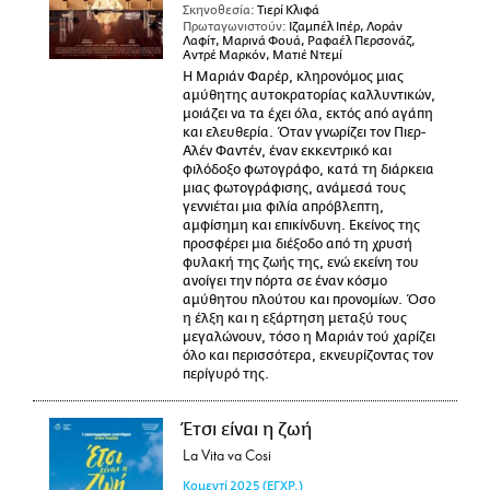
Σκηνοθεσία:
Τιερί Κλιφά
Πρωταγωνιστούν:
Ιζαμπέλ Ιπέρ, Λοράν
Λαφίτ, Μαρινά Φουά, Ραφαέλ Περσονάζ,
Αντρέ Μαρκόν, Ματιέ Ντεμί
Η Μαριάν Φαρέρ, κληρονόμος μιας
αμύθητης αυτοκρατορίας καλλυντικών,
μοιάζει να τα έχει όλα, εκτός από αγάπη
και ελευθερία. Όταν γνωρίζει τον Πιερ-
Αλέν Φαντέν, έναν εκκεντρικό και
φιλόδοξο φωτογράφο, κατά τη διάρκεια
μιας φωτογράφισης, ανάμεσά τους
γεννιέται μια φιλία απρόβλεπτη,
αμφίσημη και επικίνδυνη. Εκείνος της
προσφέρει μια διέξοδο από τη χρυσή
φυλακή της ζωής της, ενώ εκείνη του
ανοίγει την πόρτα σε έναν κόσμο
αμύθητου πλούτου και προνομίων. Όσο
η έλξη και η εξάρτηση μεταξύ τους
μεγαλώνουν, τόσο η Μαριάν τού χαρίζει
όλο και περισσότερα, εκνευρίζοντας τον
περίγυρό της.
Έτσι είναι η ζωή
La Vita va Cosi
Κομεντί
2025
(ΕΓΧΡ.)