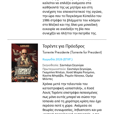
καλείται να επιλέξει ανάμεσα στα
καθήκοντά της ως μητέρα και στη
συνέχιση του επαναστατικού της αγώνα,
την ώρα που το Παγκόσμιο Κύπελλο του
1986 στρέφει τα βλέμματα του κόσμου
στο Μεξικό και της δίνει μια μοναδική
ευκαιρία να αναδείξει τη βία που
συνεχίζει να πλήττει την πατρίδα της.
Τορέντε για Πρόεδρος
Torrente Presidente (Torrente for President)
Κωμωδία
2026
(ΕΓΧΡ.)
Σκηνοθεσία:
Σαντιάγο Σεγούρα
Πρωταγωνιστούν:
Σαντιάγο Σεγούρα,
Γκαμπίνο Ντιέγο, Χοσέ Μαρία Ρούμπιο,
Κανίτα Μπράβα, Ραμόν Λάνγκα, Ομάρ
Μόντες
Χρόνια μετά την τελευταία του
καταστροφική «αποστολή», ο Χοσέ
Λουίς Τορέντε επιστρέφει πεπεισμένος
πως μόνο αυτός μπορεί να σώσει την
Ισπανία από τη χειρότερη κρίση που έχει
περάσει ποτέ η χώρα. Ανάμεσα σε
θεωρίες συνωμοσίας, influencers και μια