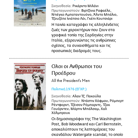
Σκηνοθεσία:
Ρικάρντο Μιλάνι
Πρωταγωνιστούν:
Βιρτζίνια Ραφαέλε,
Ντιέγκο Αμπαταντουόνο, Άλντο Μπάλιο,
Τζουζέπε Ινιάτσιο Λόι, Γκέπι Κουτσιάρι
Η ταινία καταγράφει τις αλληλένδετες
ζωές των χαρακτήρων που ζουν στα
γραφικά τοπία της Σαρδηνίας στην
Ιταλία, εξερευνώντας τις ανθρώπινες
σχέσεις, τα συναισθήματα και τις
προσωπικές διαδρομές τους.
Ολοι οι Ανθρωποι του
Προέδρου
All the President's Men
Πολιτική
1976
(ΕΓΧΡ.)
Σκηνοθεσία:
Αλαν Τζ. Πακούλα
Πρωταγωνιστούν:
Ντάστιν Χόφμαν, Ρόμπερτ
Ρέντφορντ, Τζέισον Ρόμπαρντς, Τζακ
Γουόρντεν, Μάρτιν Μπάλσαμ, Χαλ
Χόλμπρουκ
Οι δημοσιογράφοι της The Washington
Post, Bob Woodward και Carl Bernstein,
αποκαλύπτουν τις λεπτομέρειες του
σκανδάλου Watergate scandal, το οποίο