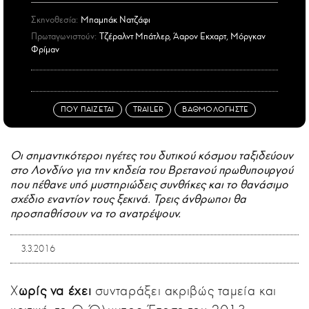
Σκηνοθεσία:
Μπαμπάκ Νατζάφι
Πρωταγωνιστούν:
Τζέραλντ Μπάτλερ, Άαρον Εκχαρτ, Μόργκαν
Φρίμαν
ΠΟΥ ΠΑΙΖΕΤΑΙ
TRAILER
ΒΑΘΜΟΛΟΓΗΣΤΕ
Οι σημαντικότεροι ηγέτες του δυτικού κόσμου ταξιδεύουν
στο Λονδίνο για την κηδεία του Βρετανού πρωθυπουργού
που πέθανε υπό μυστηριώδεις συνθήκες και το θανάσιμο
σχέδιο εναντίον τους ξεκινά. Τρεις άνθρωποι θα
προσπαθήσουν να το ανατρέψουν.
3.3.2016
Χ
ωρίς να έχει
συνταράξει ακριβώς ταμεία και