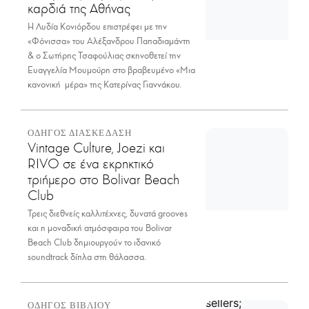
καρδιά της Αθήνας
Η Λυδία Κονιόρδου επιστρέφει με την
«Φόνισσα» του Αλέξανδρου Παπαδιαμάντη
& ο Σωτήρης Τσαφούλιας σκηνοθετεί την
Ευαγγελία Μουμούρη στο βραβευμένο «Μια
κανονική μέρα» της Κατερίνας Γιαννάκου.
ΟΔΗΓΟΣ ΔΙΑΣΚΕΔΑΣΗ
Vintage Culture, Joezi και
RIVO σε ένα εκρηκτικό
τριήμερο στο Bolivar Beach
Club
Τρεις διεθνείς καλλιτέχνες, δυνατά grooves
και η μοναδική ατμόσφαιρα του Bolivar
Beach Club δημιουργούν το ιδανικό
soundtrack δίπλα στη θάλασσα.
ΟΔΗΓΟΣ ΒΙΒΛΙΟΥ