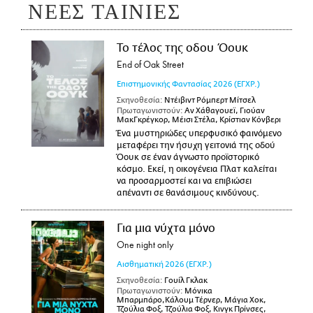
ΝΕΕΣ ΤΑΙΝΙΕΣ
Το τέλος της οδου Όουκ
End of Oak Street
Επιστημονικής Φαντασίας
2026
(ΕΓΧΡ.)
Σκηνοθεσία:
Ντέιβιντ Ρόμπερτ Μίτσελ
Πρωταγωνιστούν:
Αν Χάθαγουεϊ, Γιούαν
ΜακΓκρέγκορ, Μέισι Στέλα, Κρίστιαν Κόνβερι
Ένα μυστηριώδες υπερφυσικό φαινόμενο
μεταφέρει την ήσυχη γειτονιά της οδού
Όουκ σε έναν άγνωστο προϊστορικό
κόσμο. Εκεί, η οικογένεια Πλατ καλείται
να προσαρμοστεί και να επιβιώσει
απέναντι σε θανάσιμους κινδύνους.
Για μια νύχτα μόνο
One night only
Αισθηματική
2026
(ΕΓΧΡ.)
Σκηνοθεσία:
Γουίλ Γκλακ
Πρωταγωνιστούν:
Μόνικα
Μπαρμπάρο,Κάλουμ Τέρνερ, Μάγια Χοκ,
Τζούλια Φοξ, Τζούλια Φοξ, Κινγκ Πρίνσες,