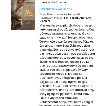
Breve storia d'amore
Αισθηματική
2025
(ΕΓΧΡ.)
Σκηνοθεσία:
Ludovica Rampoldi
Πρωταγωνιστούν:
Pilar Fogliati, Andriano
Giannini
Μια τυχαία γνωριμία εξελίσσεται σε μια
παθιασμένη εξωσυζυγική σχέση… αλλά
σύντομα μετατρέπεται σε επικίνδυνη
εμμονή, στη «Μικρή Ιστορία Απιστίας».
Όταν η Λέα γνωρίζει τυχαία τον Ρόκο σε
ένα μπαρ, η αμοιβαία έλξη τους είναι
ακαριαία. Σύντομα ξεκινά ανάμεσά τους
μια παθιασμένη σχέση που εκτυλίσσεται
μέσα από σύντομες συναντήσεις σε ένα
δωμάτιο ξενοδοχείου, κρυφή φυσικά
από τους εκατέρωθεν συντρόφους τους.
Εκεί, οι δυο τους δημιουργούν έναν
εύθραυστο κόσμο επιθυμίας και
μυστικών - έναν κόσμο που μοιάζει
αρχικά με μια συνηθισμένη ιστορία
απιστίας. Όμως, όσο περνά ο καιρός, η
Λέα βυθίζεται όλο και περισσότερο στην
ανάγκη της να βρίσκεται κοντά στον
Ρόκο, ανάγκη που σταδιακά
μετατρέπεται σε εμμονή και την οδηγεί