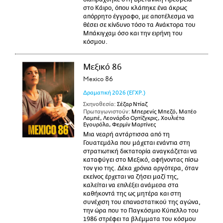
στο Κάιρο, όπου κλάπηκε ένα άκρως
απόρρητο έγγραφο, με αποτέλεσμα να
θέσει σε κίνδυνο τόσο τα Ανάκτορα του
Μπάκιγχαμ όσο και την ειρήνη του
κόσμου.
Μεξικό 86
Mexico 86
Δραματική
2026
(ΕΓΧΡ.)
Σκηνοθεσία:
Σέζαρ Ντίαζ
Πρωταγωνιστούν:
Μπερενίς Μπεζό, Ματέο
Λαμπέ, Λεονάρδο Ορτίζγκρις, Χουλιέτα
Εγουρόλα, Φερμίν Μαρτίνες
Μια νεαρή αντάρτισσα από τη
Γουατεμάλα που μάχεται ενάντια στη
στρατιωτική δικτατορία αναγκάζεται να
καταφύγει στο Μεξικό, αφήνοντας πίσω
τον γιο της. Δέκα χρόνια αργότερα, όταν
εκείνος έρχεται να ζήσει μαζί της,
καλείται να επιλέξει ανάμεσα στα
καθήκοντά της ως μητέρα και στη
συνέχιση του επαναστατικού της αγώνα,
την ώρα που το Παγκόσμιο Κύπελλο του
1986 στρέφει τα βλέμματα του κόσμου