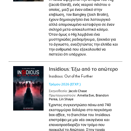
(Jacob Elordi), ενός νεαρού πιλότου ο
οποίος, μαζί με έναν ειδικό στην
επιβίωση, τον Bangley (Josh Brolin),
έχουν δημιουργήσει ένα λειτουργικό
αλλά απομονωμένο καταφύγιο σε έναν
σκληρό μετα-αποκαλυπτικό κόσμο.
Όταν όμως ο Hig λαμβάνει ένα
μυστηριώδες ραδιομήνυμα, ξεκινάει για
το άγνωστο, αναζητώντας την ελπίδα και
την ανθρωπιά που εξακολουθεί να
πιστεύει ότι υπάρχουν.
Insidious: Έξω από το απώτερο
Insidious: Out of the Further
Τρόμου
2026
(ΕΓΧΡ.)
Σκηνοθεσία:
Jacob Chase
Πρωταγωνιστούν:
Amelia Eve, Brandon
Perea, Lin Shaye
Έχοντας συγκεντρώσει πάνω από 740
εκατομμύρια δολάρια στο παγκόσμιο
box office, το franchise του Insidious
επιστρέφει με μία νέα οικογένεια και
επαναπροσδιορίζει τον τρόμο που
προκαλεί το Απώτερο. Στην ταινία