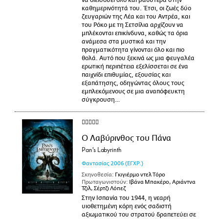
να διεισδύει όλο και βαθύτερα στην
καθημερινότητά του. Έτσι, οι ζωές δύο
ζευγαριών της Λέα και του Αντρέα, και
του Ρόκο με τη Σετσίλια αρχίζουν να
μπλέκονται επικίνδυνα, καθώς τα όρια
ανάμεσα στα μυστικά και την
πραγματικότητα γίνονται όλο και πιο
θολά. Αυτό που ξεκινά ως μια φευγαλέα
ερωτική περιπέτεια εξελίσσεται σε ένα
παιχνίδι επιθυμίας, εξουσίας και
εξαπάτησης, οδηγώντας όλους τους
εμπλεκόμενους σε μια αναπόφευκτη
σύγκρουση…
Ο Λαβύρινθος του Πάνα
Pan's Labyrinth
Φαντασίας
2006
(ΕΓΧΡ.)
Σκηνοθεσία:
Γκιγιέρμο ντελ Τόρο
Πρωταγωνιστούν:
Ιβάνα Μπακέρο, Αριάντνα
Τζιλ, Σέρτζι Λόπεζ
Στην Ισπανία του 1944, η νεαρή
υιοθετημένη κόρη ενός σαδιστή
αξιωματικού του στρατού δραπετεύει σε