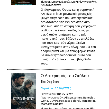
Ζίγουεϊ, Μπεν Μάρσαλ, Μόλι Ρίνγκγουολντ,
ΛεΒάρ Μπέρτον
Ο πληγωμένος Όουεν και η ρομαντική
Άλι είναι οι ίσως μοναδικές μοναχικές
ψυχές στην πόλη που αναζητούν κάτι
περισσότερο από ένα περιστασιακό
ειδύλλιο. Από τη στιγμή που γνωρίζονται
νιώθουν μια έντονη σπίθα, όμως μια
σειρά από ατοπήματα και τυχαία
περιστατικά τους βάζουν σε μπελάδες
που τους κρατούν χώρια. Σε ένα
κυνηγητό μέσα στην πόλη, που μία του
απομακρύνει και μία τους φέρνει κοντά,
θα συνειδητοποιήσουν ότι αυτό που
αναζητούν βρίσκεται ακριβώς δίπλα
τους.
Ο Αστερισμός του Σκύλου
The Dog Stars
Περιπέτεια
2026
(ΕΓΧΡ.)
Σκηνοθεσία:
Ridley Scott
Πρωταγωνιστούν:
Allison Janney, Benedict
Wong, Guy Pearce, Jacob Elordi, Josh Brolin,
Margaret Qualley
Η ταινία αφηγείται την ιστορία του Hig