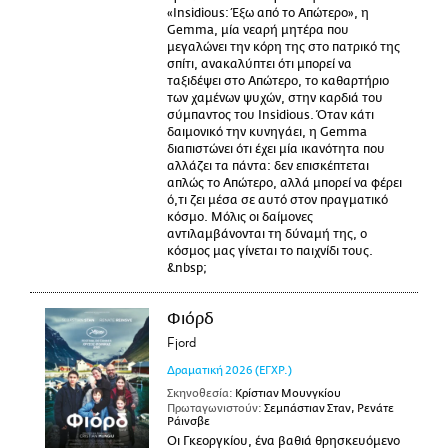
«Insidious: Έξω από το Απώτερο», η
Gemma, μία νεαρή μητέρα που
μεγαλώνει την κόρη της στο πατρικό της
σπίτι, ανακαλύπτει ότι μπορεί να
ταξιδέψει στο Απώτερο, το καθαρτήριο
των χαμένων ψυχών, στην καρδιά του
σύμπαντος του Insidious. Όταν κάτι
δαιμονικό την κυνηγάει, η Gemma
διαπιστώνει ότι έχει μία ικανότητα που
αλλάζει τα πάντα: δεν επισκέπτεται
απλώς το Απώτερο, αλλά μπορεί να φέρει
ό,τι ζει μέσα σε αυτό στον πραγματικό
κόσμο. Μόλις οι δαίμονες
αντιλαμβάνονται τη δύναμή της, ο
κόσμος μας γίνεται το παιχνίδι τους.
&nbsp;
Φιόρδ
Fjord
Δραματική
2026
(ΕΓΧΡ.)
Σκηνοθεσία:
Κρίστιαν Μουνγκίου
Πρωταγωνιστούν:
Σεμπάστιαν Σταν, Ρενάτε
Ράινσβε
Οι Γκεοργκίου, ένα βαθιά θρησκευόμενο