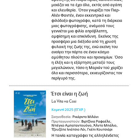
μοιάζει να τα έχει όλα, εκτός από αγάπη
και ελευθερία. Όταν γνωρίζει τον Πιερ-
Αλέν Φαντέν, έναν εκκεντρικό και
φιλόδοξο φωτογράφο, κατά τη διάρκεια
μιας φωτογράφισης, ανάμεσά τους
γεννιέται μια φιλία απρόβλεπτη,
αμφίσημη και επικίνδυνη. Εκείνος της
προσφέρει μια διέξοδο από τη χρυσή
φυλακή της ζωής της, ενώ εκείνη του
ανοίγει την πόρτα σε έναν κόσμο
αμύθητου πλούτου και προνομίων. Όσο
η έλξη και η εξάρτηση μεταξύ τους
μεγαλώνουν, τόσο η Μαριάν τού χαρίζει
όλο και περισσότερα, εκνευρίζοντας τον
περίγυρό της.
Έτσι είναι η ζωή
La Vita va Cosi
Κομεντί
2025
(ΕΓΧΡ.)
Σκηνοθεσία:
Ρικάρντο Μιλάνι
Πρωταγωνιστούν:
Βιρτζίνια Ραφαέλε,
Ντιέγκο Αμπαταντουόνο, Άλντο Μπάλιο,
Τζουζέπε Ινιάτσιο Λόι, Γκέπι Κουτσιάρι
Η ταινία καταγράφει τις αλληλένδετες