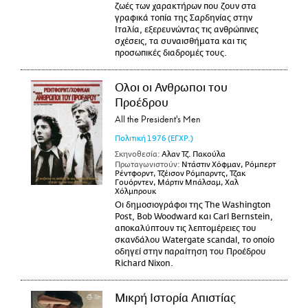
ζωές των χαρακτήρων που ζουν στα
γραφικά τοπία της Σαρδηνίας στην
Ιταλία, εξερευνώντας τις ανθρώπινες
σχέσεις, τα συναισθήματα και τις
προσωπικές διαδρομές τους.
Ολοι οι Ανθρωποι του
Προέδρου
All the President's Men
Πολιτική
1976
(ΕΓΧΡ.)
Σκηνοθεσία:
Αλαν Τζ. Πακούλα
Πρωταγωνιστούν:
Ντάστιν Χόφμαν, Ρόμπερτ
Ρέντφορντ, Τζέισον Ρόμπαρντς, Τζακ
Γουόρντεν, Μάρτιν Μπάλσαμ, Χαλ
Χόλμπρουκ
Οι δημοσιογράφοι της The Washington
Post, Bob Woodward και Carl Bernstein,
αποκαλύπτουν τις λεπτομέρειες του
σκανδάλου Watergate scandal, το οποίο
οδηγεί στην παραίτηση του Προέδρου
Richard Nixon.
Μικρή Ιστορία Απιστίας