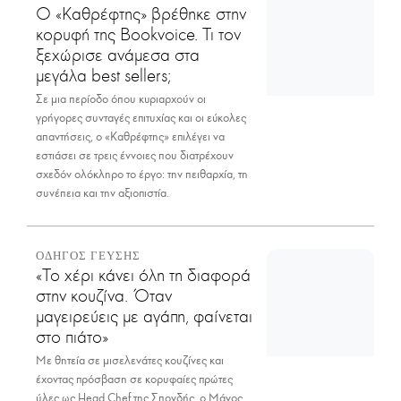
Ο «Καθρέφτης» βρέθηκε στην
κορυφή της Bookvoice. Τι τον
ξεχώρισε ανάμεσα στα
μεγάλα best sellers;
Σε μια περίοδο όπου κυριαρχούν οι
γρήγορες συνταγές επιτυχίας και οι εύκολες
απαντήσεις, ο «Καθρέφτης» επιλέγει να
εστιάσει σε τρεις έννοιες που διατρέχουν
σχεδόν ολόκληρο το έργο: την πειθαρχία, τη
συνέπεια και την αξιοπιστία.
ΟΔΗΓΟΣ ΓΕΥΣΗΣ
«Το χέρι κάνει όλη τη διαφορά
στην κουζίνα. Όταν
μαγειρεύεις με αγάπη, φαίνεται
στο πιάτο»
Με θητεία σε μισελενάτες κουζίνες και
έχοντας πρόσβαση σε κορυφαίες πρώτες
ύλες ως Head Chef της Σπονδής, ο Μάνος