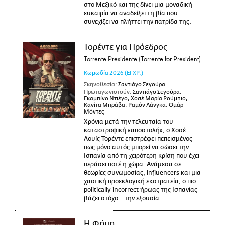
στο Μεξικό και της δίνει μια μοναδική
ευκαιρία να αναδείξει τη βία που
συνεχίζει να πλήττει την πατρίδα της.
Τορέντε για Πρόεδρος
Torrente Presidente (Torrente for President)
Κωμωδία
2026
(ΕΓΧΡ.)
Σκηνοθεσία:
Σαντιάγο Σεγούρα
Πρωταγωνιστούν:
Σαντιάγο Σεγούρα,
Γκαμπίνο Ντιέγο, Χοσέ Μαρία Ρούμπιο,
Κανίτα Μπράβα, Ραμόν Λάνγκα, Ομάρ
Μόντες
Χρόνια μετά την τελευταία του
καταστροφική «αποστολή», ο Χοσέ
Λουίς Τορέντε επιστρέφει πεπεισμένος
πως μόνο αυτός μπορεί να σώσει την
Ισπανία από τη χειρότερη κρίση που έχει
περάσει ποτέ η χώρα. Ανάμεσα σε
θεωρίες συνωμοσίας, influencers και μια
χαοτική προεκλογική εκστρατεία, ο πιο
politically incorrect ήρωας της Ισπανίας
βάζει στόχο… την εξουσία.
Η Φήμη