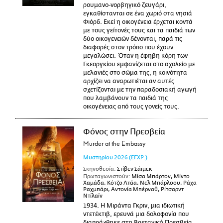
ρουμανο-νορβηγικό ζευγάρι,
εγκαθίστανται σε ένα χωριό στα νησιά
Φιόρδ. Εκεί η οικογένεια έρχεται κοντά
με τους γείτονές τους και τα παιδιά των
δύο οικογενειών δένονται, παρά τις
διαφορές στον τρόπο που έχουν
μεγαλώσει. Όταν η έφηβη κόρη των
Γκεοργκίου εμφανίζεται στο σχολείο με
μελανιές στο σώμα της, η κοινότητα
αρχίζει να αναρωτιέται αν αυτές
σχετίζονται με την παραδοσιακή αγωγή
που λαμβάνουν τα παιδιά της
οικογένειας από τους γονείς τους.
Φόνος στην Πρεσβεία
Murder at the Embassy
Μυστηρίου
2026
(ΕΓΧΡ.)
Σκηνοθεσία:
Στίβεν Σάιμεκ
Πρωταγωνιστούν:
Μίσα Μπάρτον, Μίντο
Χαμάδα, Κότζο Ατάα, Νελ Μπάρλοου, Ράχα
Ραχμπάρι, Αντονία Μπέρναθ, Ρίτσαρντ
Ντίλαϊν
1934. Η Μιράντα Γκριν, μια ιδιωτική
ντετέκτιβ, ερευνά μια δολοφονία που
διαπράχθηκε στη Βρετανική Πρεσβεία