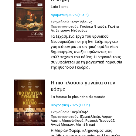
Late Fame
Δραματική
2025
(ΕΓΧΡ.)
Σκηνοθεσία:
Κεντ Τζόουνς
Πρωταγωνιστούν:
Γουίλεμ Νταφόε, Γκρέτα
Λι, Εντμουντ Ντόνοβαν
Τα ξεχασμένα έργα του θρυλικού
Νεοϋορκέζου ποιητή Εντ Σάξμπεργκερ
γοητεύουν μια εκκεντρική ομάδα νέων
δημιουργών, αναζωπυρώνοντας το
καλλιτεχνικό του πάθος. Η ίντριγκά τους
συνυφαίνεται με τη μαγευτική παρουσία
της ηθοποιού Γκλόρια.
Η πιο πλούσια γυναίκα στον
κόσμο
La femme la plus riche du monde
Βιογραφική
2025
(ΕΓΧΡ.)
Σκηνοθεσία:
Τιερί Κλιφά
Πρωταγωνιστούν:
Ιζαμπέλ Ιπέρ, Λοράν
Λαφίτ, Μαρινά Φουά, Ραφαέλ Περσονάζ,
Αντρέ Μαρκόν, Ματιέ Ντεμί
Η Μαριάν Φαρέρ, κληρονόμος μιας
αμύθητης αυτοκρατορίας καλλυντικών,