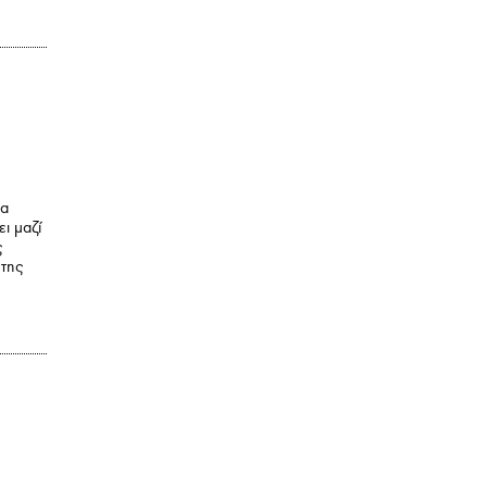
να
ει μαζί
ς
 της