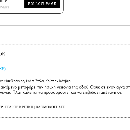
ture
FOLLOW PAGE
OWERS
υκ
ΧΡ.)
αν ΜακΓκρέγκορ, Μέισι Στέλα, Κρίστιαν Κόνβερι
αινόμενο μεταφέρει την ήσυχη γειτονιά της οδού Όουκ σε έναν άγνωσ
ογένεια Πλατ καλείται να προσαρμοστεί και να επιβιώσει απέναντι σε
ΕΡ
|
ΓΡΑΨΤΕ ΚΡΙΤΙΚΗ
|
ΒΑΘΜΟΛΟΓΗΣΤΕ