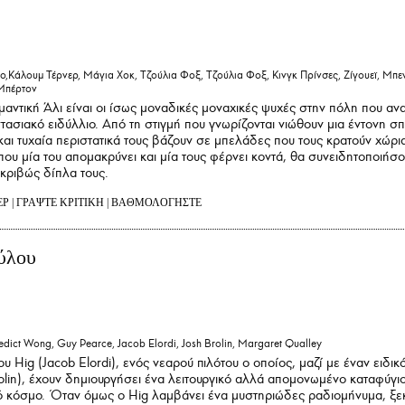
άλουμ Τέρνερ, Μάγια Χοκ, Τζούλια Φοξ, Τζούλια Φοξ, Κινγκ Πρίνσες, Ζίγουεϊ, Μπε
Μπέρτον
ντική Άλι είναι οι ίσως μοναδικές μοναχικές ψυχές στην πόλη που αν
τασιακό ειδύλλιο. Από τη στιγμή που γνωρίζονται νιώθουν μια έντονη σπ
αι τυχαία περιστατικά τους βάζουν σε μπελάδες που τους κρατούν χώρι
ου μία του απομακρύνει και μία τους φέρνει κοντά, θα συνειδητοποιήσο
ακριβώς δίπλα τους.
ΕΡ
|
ΓΡΑΨΤΕ ΚΡΙΤΙΚΗ
|
ΒΑΘΜΟΛΟΓΗΣΤΕ
ύλου
edict Wong, Guy Pearce, Jacob Elordi, Josh Brolin, Margaret Qualley
του Hig (Jacob Elordi), ενός νεαρού πιλότου ο οποίος, μαζί με έναν ειδικ
olin), έχουν δημιουργήσει ένα λειτουργικό αλλά απομονωμένο καταφύγι
 κόσμο. Όταν όμως ο Hig λαμβάνει ένα μυστηριώδες ραδιομήνυμα, ξεκ