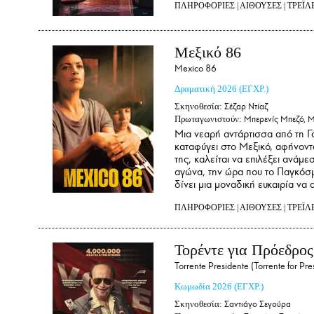
ΠΛΗΡΟΦΟΡΙΕΣ
|
ΑΙΘΟΥΣΕΣ
|
ΤΡΕΪΛ
Μεξικό 86
Mexico 86
Δραματική
2026
(ΕΓΧΡ.)
Σκηνοθεσία:
Σέζαρ Ντίαζ
Πρωταγωνιστούν:
Μπερενίς Μπεζό, Μ
Μια νεαρή αντάρτισσα από τη Γο
καταφύγει στο Μεξικό, αφήνοντα
της, καλείται να επιλέξει ανάμ
αγώνα, την ώρα που το Παγκόσμ
δίνει μια μοναδική ευκαιρία να 
ΠΛΗΡΟΦΟΡΙΕΣ
|
ΑΙΘΟΥΣΕΣ
|
ΤΡΕΪΛ
Τορέντε για Πρόεδρος
Torrente Presidente (Torrente for Pre
Κωμωδία
2026
(ΕΓΧΡ.)
Σκηνοθεσία:
Σαντιάγο Σεγούρα