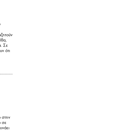
ν
αζητούν
ίθα,
α. Σε
υν ότι
ό στην
ο σε
ινάει