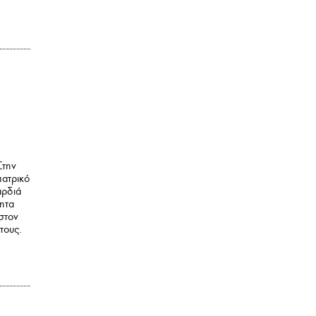
Στην
πατρικό
αρδιά
τητα
 στον
τους.