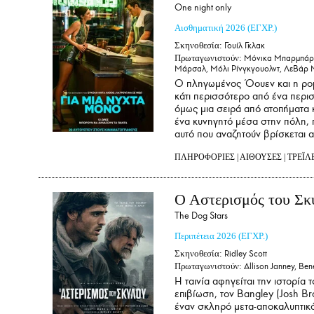
One night only
Αισθηματική
2026
(ΕΓΧΡ.)
Σκηνοθεσία:
Γουίλ Γκλακ
Πρωταγωνιστούν:
Μόνικα Μπαρμπάρο,Κ
Μάρσαλ, Μόλι Ρίνγκγουολντ, ΛεΒάρ 
Ο πληγωμένος Όουεν και η ρομα
κάτι περισσότερο από ένα περισ
όμως μια σειρά από ατοπήματα κ
ένα κυνηγητό μέσα στην πόλη, π
αυτό που αναζητούν βρίσκεται 
ΠΛΗΡΟΦΟΡΙΕΣ
|
ΑΙΘΟΥΣΕΣ
|
ΤΡΕΪΛ
Ο Αστερισμός του Σκ
The Dog Stars
Περιπέτεια
2026
(ΕΓΧΡ.)
Σκηνοθεσία:
Ridley Scott
Πρωταγωνιστούν:
Allison Janney, Ben
Η ταινία αφηγείται την ιστορία 
επιβίωση, τον Bangley (Josh Br
έναν σκληρό μετα-αποκαλυπτικό