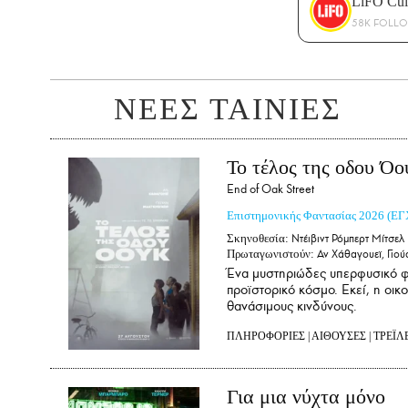
LiFO Cul
58K FOLL
ΝΕΕΣ ΤΑΙΝΙΕΣ
Το τέλος της οδου Όο
End of Oak Street
Επιστημονικής Φαντασίας
2026
(ΕΓ
Σκηνοθεσία:
Ντέιβιντ Ρόμπερτ Μίτσελ
Πρωταγωνιστούν:
Αν Χάθαγουεϊ, Γιού
Ένα μυστηριώδες υπερφυσικό φ
προϊστορικό κόσμο. Εκεί, η οικ
θανάσιμους κινδύνους.
ΠΛΗΡΟΦΟΡΙΕΣ
|
ΑΙΘΟΥΣΕΣ
|
ΤΡΕΪΛ
Για μια νύχτα μόνο