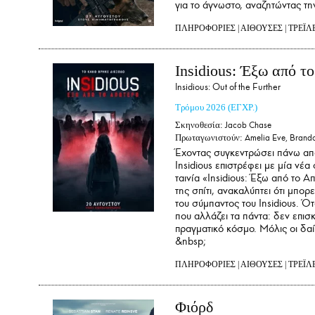
για το άγνωστο, αναζητώντας τη
ΠΛΗΡΟΦΟΡΙΕΣ
|
ΑΙΘΟΥΣΕΣ
|
ΤΡΕΪΛ
Insidious: Έξω από τ
Insidious: Out of the Further
Τρόμου
2026
(ΕΓΧΡ.)
Σκηνοθεσία:
Jacob Chase
Πρωταγωνιστούν:
Amelia Eve, Brando
Έχοντας συγκεντρώσει πάνω από
Insidious επιστρέφει με μία νέ
ταινία «Insidious: Έξω από το 
της σπίτι, ανακαλύπτει ότι μπο
του σύμπαντος του Insidious. Ότ
που αλλάζει τα πάντα: δεν επισ
πραγματικό κόσμο. Μόλις οι δαί
&nbsp;
ΠΛΗΡΟΦΟΡΙΕΣ
|
ΑΙΘΟΥΣΕΣ
|
ΤΡΕΪΛ
Φιόρδ