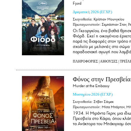
Fjord
Δραματική
2026
(ΕΓΧΡ.)
Σκηνοθεσία:
Κρίστιαν Μουνγκίου
Πρωταγωνιστούν:
Σεμπάστιαν Σταν, Ρ
Οι Γκεοργκίου, ένα βαθιά θρησ
Φιόρδ. Εκεί η οικογένεια έρχετα
παρά τις διαφορές στον τρόπο 
σχολείο με μελανιές στο σώμα τη
παραδοσιακή αγωγή που λαμβάνο
ΠΛΗΡΟΦΟΡΙΕΣ
|
ΑΙΘΟΥΣΕΣ
|
ΤΡΕΪΛ
Φόνος στην Πρεσβεία
Murder at the Embassy
Μυστηρίου
2026
(ΕΓΧΡ.)
Σκηνοθεσία:
Στίβεν Σάιμεκ
Πρωταγωνιστούν:
Μίσα Μπάρτον, Μίν
1934. Η Μιράντα Γκριν, μια ιδι
Πρεσβεία στο Κάιρο, όπου κλά
τα Ανάκτορα του Μπάκιγχαμ όσο