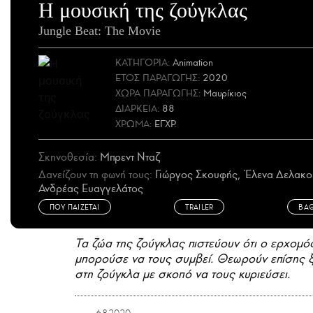
Η μουσική της ζούγκλας
Jungle Beat: The Movie
ΚΑΤΗΓΟΡΙΑ:
Animation
ΕΤΟΣ
ΠΑΡΑΓΩΓΗΣ
:
2020
ΧΩΡΑ
ΠΑΡΑΓΩΓΗΣ
:
Μαυρίκιος
ΔΙΑΡΚΕΙΑ:
88
ΧΡΩΜΑ:
ΕΓΧΡ.
Σκηνοθεσία:
Μπρεντ Νταζ
Δανείζουν τη φωνή τους:
Γιώργος Σκουφής, Έλενα Δελακο
Ανδρέας Ευαγγελάτος
ΠΟΥ ΠΑΙΖΕΤΑΙ
TRAILER
ΒΑ
Τα ζώα της ζούγκλας πιστεύουν ότι ο ερχομός
μπορούσε να τους συμβεί. Θεωρούν επίσης ξεκ
στη ζούγκλα με σκοπό να τους κυριεύσει.