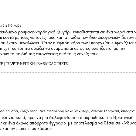
ενάτε Ράινσβε
κευόμενο ρουμανο-νορβηγικό ζευγάρι, εγκαθίστανται σε ένα χωριό στα 
ι κοντά με τους γείτονές τους και τα παιδιά των δύο οικογενειών δένοντα
που έχουν μεγαλώσει. Όταν η έφηβη κόρη των Γκεοργκίου εμφανίζεται 
ς, η κοινότητα αρχίζει να αναρωτιέται αν αυτές σχετίζονται με την
υν τα παιδιά της οικογένειας από τους γονείς τους.
ΕΡ
|
ΓΡΑΨΤΕ ΚΡΙΤΙΚΗ
|
ΒΑΘΜΟΛΟΓΗΣΤΕ
το Χαμάδα, Κότζο Ατάα, Νελ Μπάρλοου, Ράχα Ραχμπάρι, Αντονία Μπέρναθ, Ρίτσαρντ 
ωτική ντετέκτιβ, ερευνά μια δολοφονία που διαπράχθηκε στη Βρετανική
πηκε ένα άκρως απόρρητο έγγραφο, με αποτέλεσμα να θέσει σε κίνδυν
 και την ειρήνη του κόσμου.