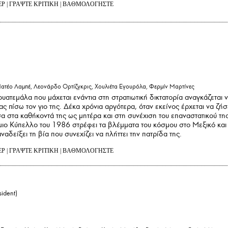
ΕΡ
|
ΓΡΑΨΤΕ ΚΡΙΤΙΚΗ
|
ΒΑΘΜΟΛΟΓΗΣΤΕ
ατέο Λαμπέ, Λεονάρδο Ορτίζγκρις, Χουλιέτα Εγουρόλα, Φερμίν Μαρτίνες
υατεμάλα που μάχεται ενάντια στη στρατιωτική δικτατορία αναγκάζεται 
ς πίσω τον γιο της. Δέκα χρόνια αργότερα, όταν εκείνος έρχεται να ζήσ
εσα στα καθήκοντά της ως μητέρα και στη συνέχιση του επαναστατικού τη
ιο Κύπελλο του 1986 στρέφει τα βλέμματα του κόσμου στο Μεξικό και
αναδείξει τη βία που συνεχίζει να πλήττει την πατρίδα της.
ΕΡ
|
ΓΡΑΨΤΕ ΚΡΙΤΙΚΗ
|
ΒΑΘΜΟΛΟΓΗΣΤΕ
sident)