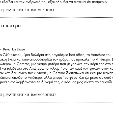
ν ελπίδα και την ανθρωπιά που εξακολουθεί να πιστεύει ότι υπάρχουν.
ΕΡ
|
ΓΡΑΨΤΕ ΚΡΙΤΙΚΗ
|
ΒΑΘΜΟΛΟΓΗΣΤΕ
ο απώτερο
n Perea, Lin Shaye
 740 εκατομμύρια δολάρια στο παγκόσμιο box office, το franchise του
α οικογένεια και επαναπροσδιορίζει τον τρόμο που προκαλεί το Απώτερο. 
Απώτερο», η Gemma, μία νεαρή μητέρα που μεγαλώνει την κόρη της στο 
ρεί να ταξιδέψει στο Απώτερο, το καθαρτήριο των χαμένων ψυχών, στην κ
αν κάτι δαιμονικό την κυνηγάει, η Gemma διαπιστώνει ότι έχει μία ικανό
κέπτεται απλώς το Απώτερο, αλλά μπορεί να φέρει ό,τι ζει μέσα σε αυτό
μονες αντιλαμβάνονται τη δύναμή της, ο κόσμος μας γίνεται το παιχνίδι 
ΕΡ
|
ΓΡΑΨΤΕ ΚΡΙΤΙΚΗ
|
ΒΑΘΜΟΛΟΓΗΣΤΕ