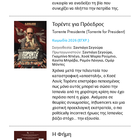
ευκαιρία να αναδείξει τη βία που
συνεχίζει να πλήττει την πατρίδα της.
Τορέντε για Πρόεδρος
Torrente Presidente (Torrente for President)
Κωμωδία
2026
(ΕΓΧΡ.)
Σκηνοθεσία:
Σαντιάγο Σεγούρα
Πρωταγωνιστούν:
Σαντιάγο Σεγούρα,
Γκαμπίνο Ντιέγο, Χοσέ Μαρία Ρούμπιο,
Κανίτα Μπράβα, Ραμόν Λάνγκα, Ομάρ
Μόντες
Χρόνια μετά την τελευταία του
καταστροφική «αποστολή», ο Χοσέ
Λουίς Τορέντε επιστρέφει πεπεισμένος
πως μόνο αυτός μπορεί να σώσει την
Ισπανία από τη χειρότερη κρίση που έχει
περάσει ποτέ η χώρα. Ανάμεσα σε
θεωρίες συνωμοσίας, influencers και μια
χαοτική προεκλογική εκστρατεία, ο πιο
politically incorrect ήρωας της Ισπανίας
βάζει στόχο… την εξουσία.
Η Φήμη