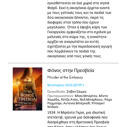
εγκαθίστανται σε ένα χωριό στα νησιά
Φιόρδ. Εκεί η οικογένεια έρχεται κοντά
με τους γείτονές τους και τα παιδιά των
δύο οικογενειών δένονται, παρά τις
διαφορές στον τρόπο που έχουν
μεγαλώσει. Όταν η έφηβη κόρη των
Γκεοργκίου εμφανίζεται στο σχολείο με
μελανιές στο σώμα της, η κοινότητα
αρχίζει να αναρωτιέται αν αυτές
σχετίζονται με την παραδοσιακή αγωγή
που λαμβάνουν τα παιδιά της
οικογένειας από τους γονείς τους.
Φόνος στην Πρεσβεία
Murder at the Embassy
Μυστηρίου
2026
(ΕΓΧΡ.)
Σκηνοθεσία:
Στίβεν Σάιμεκ
Πρωταγωνιστούν:
Μίσα Μπάρτον, Μίντο
Χαμάδα, Κότζο Ατάα, Νελ Μπάρλοου, Ράχα
Ραχμπάρι, Αντονία Μπέρναθ, Ρίτσαρντ
Ντίλαϊν
1934. Η Μιράντα Γκριν, μια ιδιωτική
ντετέκτιβ, ερευνά μια δολοφονία που
διαπράχθηκε στη Βρετανική Πρεσβεία