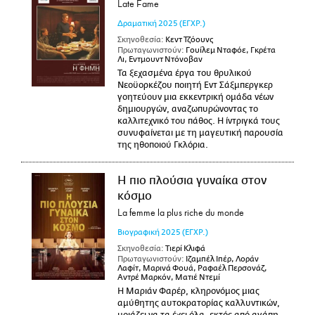
Late Fame
Δραματική
2025
(ΕΓΧΡ.)
Σκηνοθεσία:
Κεντ Τζόουνς
Πρωταγωνιστούν:
Γουίλεμ Νταφόε, Γκρέτα
Λι, Εντμουντ Ντόνοβαν
Τα ξεχασμένα έργα του θρυλικού
Νεοϋορκέζου ποιητή Εντ Σάξμπεργκερ
γοητεύουν μια εκκεντρική ομάδα νέων
δημιουργών, αναζωπυρώνοντας το
καλλιτεχνικό του πάθος. Η ίντριγκά τους
συνυφαίνεται με τη μαγευτική παρουσία
της ηθοποιού Γκλόρια.
Η πιο πλούσια γυναίκα στον
κόσμο
La femme la plus riche du monde
Βιογραφική
2025
(ΕΓΧΡ.)
Σκηνοθεσία:
Τιερί Κλιφά
Πρωταγωνιστούν:
Ιζαμπέλ Ιπέρ, Λοράν
Λαφίτ, Μαρινά Φουά, Ραφαέλ Περσονάζ,
Αντρέ Μαρκόν, Ματιέ Ντεμί
Η Μαριάν Φαρέρ, κληρονόμος μιας
αμύθητης αυτοκρατορίας καλλυντικών,