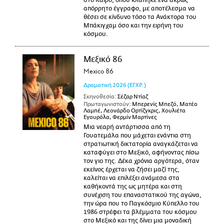
στο Κάιρο, όπου κλάπηκε ένα άκρως
απόρρητο έγγραφο, με αποτέλεσμα να
θέσει σε κίνδυνο τόσο τα Ανάκτορα του
Μπάκιγχαμ όσο και την ειρήνη του
κόσμου.
Μεξικό 86
Mexico 86
Δραματική
2026
(ΕΓΧΡ.)
Σκηνοθεσία:
Σέζαρ Ντίαζ
Πρωταγωνιστούν:
Μπερενίς Μπεζό, Ματέο
Λαμπέ, Λεονάρδο Ορτίζγκρις, Χουλιέτα
Εγουρόλα, Φερμίν Μαρτίνες
Μια νεαρή αντάρτισσα από τη
Γουατεμάλα που μάχεται ενάντια στη
στρατιωτική δικτατορία αναγκάζεται να
καταφύγει στο Μεξικό, αφήνοντας πίσω
τον γιο της. Δέκα χρόνια αργότερα, όταν
εκείνος έρχεται να ζήσει μαζί της,
καλείται να επιλέξει ανάμεσα στα
καθήκοντά της ως μητέρα και στη
συνέχιση του επαναστατικού της αγώνα,
την ώρα που το Παγκόσμιο Κύπελλο του
1986 στρέφει τα βλέμματα του κόσμου
στο Μεξικό και της δίνει μια μοναδική