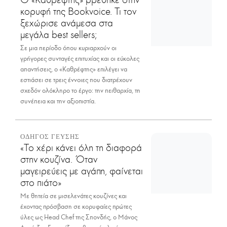
κορυφή της Bookvoice. Τι τον
ξεχώρισε ανάμεσα στα
μεγάλα best sellers;
Σε μια περίοδο όπου κυριαρχούν οι
γρήγορες συνταγές επιτυχίας και οι εύκολες
απαντήσεις, ο «Καθρέφτης» επιλέγει να
εστιάσει σε τρεις έννοιες που διατρέχουν
σχεδόν ολόκληρο το έργο: την πειθαρχία, τη
συνέπεια και την αξιοπιστία.
ΟΔΗΓΟΣ ΓΕΥΣΗΣ
«Το χέρι κάνει όλη τη διαφορά
στην κουζίνα. Όταν
μαγειρεύεις με αγάπη, φαίνεται
στο πιάτο»
Με θητεία σε μισελενάτες κουζίνες και
έχοντας πρόσβαση σε κορυφαίες πρώτες
ύλες ως Head Chef της Σπονδής, ο Μάνος