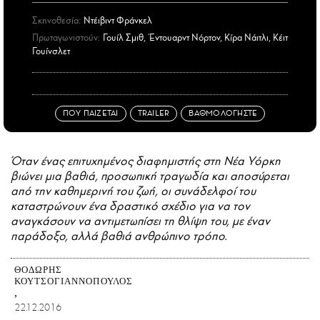
Σκηνοθεσία:
Ντέιβιντ Φράνκελ
Πρωταγωνιστούν:
Γουίλ Σμιθ, Έντουαρντ Νόρτον, Κίρα Νάιτλι, Κέιτ
Γουίνσλετ
ΠΟΥ ΠΑΙΖΕΤΑΙ
TRAILER
ΒΑΘΜΟΛΟΓΗΣΤΕ
Όταν ένας επιτυχημένος διαφημιστής στη Νέα Υόρκη
βιώνει μια βαθιά, προσωπική τραγωδία και αποσύρεται
από την καθημερινή του ζωή, οι συνάδελφοί του
καταστρώνουν ένα δραστικό σχέδιο για να τον
αναγκάσουν να αντιμετωπίσει τη θλίψη του, με έναν
παράδοξο, αλλά βαθιά ανθρώπινο τρόπο.
ΘΟΔΩΡΉΣ
ΚΟΥΤΣΟΓΙΑΝΝΌΠΟΥΛΟΣ
22.12.2016