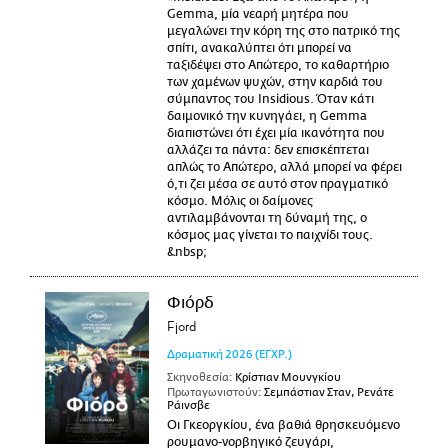
Gemma, μία νεαρή μητέρα που
μεγαλώνει την κόρη της στο πατρικό της
σπίτι, ανακαλύπτει ότι μπορεί να
ταξιδέψει στο Απώτερο, το καθαρτήριο
των χαμένων ψυχών, στην καρδιά του
σύμπαντος του Insidious. Όταν κάτι
δαιμονικό την κυνηγάει, η Gemma
διαπιστώνει ότι έχει μία ικανότητα που
αλλάζει τα πάντα: δεν επισκέπτεται
απλώς το Απώτερο, αλλά μπορεί να φέρει
ό,τι ζει μέσα σε αυτό στον πραγματικό
κόσμο. Μόλις οι δαίμονες
αντιλαμβάνονται τη δύναμή της, ο
κόσμος μας γίνεται το παιχνίδι τους.
&nbsp;
Φιόρδ
Fjord
Δραματική
2026
(ΕΓΧΡ.)
Σκηνοθεσία:
Κρίστιαν Μουνγκίου
Πρωταγωνιστούν:
Σεμπάστιαν Σταν, Ρενάτε
Ράινσβε
Οι Γκεοργκίου, ένα βαθιά θρησκευόμενο
ρουμανο-νορβηγικό ζευγάρι,