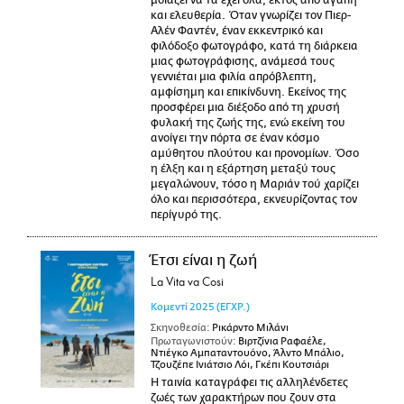
μοιάζει να τα έχει όλα, εκτός από αγάπη
και ελευθερία. Όταν γνωρίζει τον Πιερ-
Αλέν Φαντέν, έναν εκκεντρικό και
φιλόδοξο φωτογράφο, κατά τη διάρκεια
μιας φωτογράφισης, ανάμεσά τους
γεννιέται μια φιλία απρόβλεπτη,
αμφίσημη και επικίνδυνη. Εκείνος της
προσφέρει μια διέξοδο από τη χρυσή
φυλακή της ζωής της, ενώ εκείνη του
ανοίγει την πόρτα σε έναν κόσμο
αμύθητου πλούτου και προνομίων. Όσο
η έλξη και η εξάρτηση μεταξύ τους
μεγαλώνουν, τόσο η Μαριάν τού χαρίζει
όλο και περισσότερα, εκνευρίζοντας τον
περίγυρό της.
Έτσι είναι η ζωή
La Vita va Cosi
Κομεντί
2025
(ΕΓΧΡ.)
Σκηνοθεσία:
Ρικάρντο Μιλάνι
Πρωταγωνιστούν:
Βιρτζίνια Ραφαέλε,
Ντιέγκο Αμπαταντουόνο, Άλντο Μπάλιο,
Τζουζέπε Ινιάτσιο Λόι, Γκέπι Κουτσιάρι
Η ταινία καταγράφει τις αλληλένδετες
ζωές των χαρακτήρων που ζουν στα