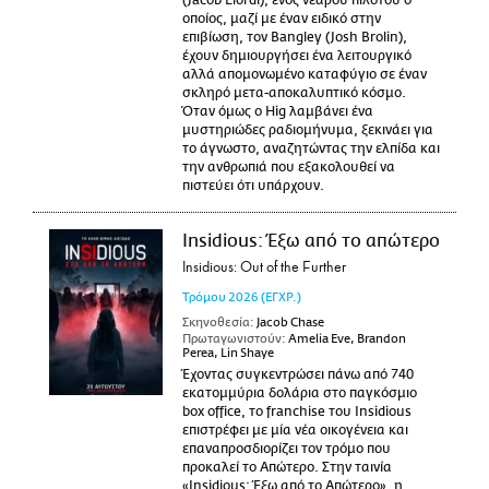
(Jacob Elordi), ενός νεαρού πιλότου ο
οποίος, μαζί με έναν ειδικό στην
επιβίωση, τον Bangley (Josh Brolin),
έχουν δημιουργήσει ένα λειτουργικό
αλλά απομονωμένο καταφύγιο σε έναν
σκληρό μετα-αποκαλυπτικό κόσμο.
Όταν όμως ο Hig λαμβάνει ένα
μυστηριώδες ραδιομήνυμα, ξεκινάει για
το άγνωστο, αναζητώντας την ελπίδα και
την ανθρωπιά που εξακολουθεί να
πιστεύει ότι υπάρχουν.
Insidious: Έξω από το απώτερο
Insidious: Out of the Further
Τρόμου
2026
(ΕΓΧΡ.)
Σκηνοθεσία:
Jacob Chase
Πρωταγωνιστούν:
Amelia Eve, Brandon
Perea, Lin Shaye
Έχοντας συγκεντρώσει πάνω από 740
εκατομμύρια δολάρια στο παγκόσμιο
box office, το franchise του Insidious
επιστρέφει με μία νέα οικογένεια και
επαναπροσδιορίζει τον τρόμο που
προκαλεί το Απώτερο. Στην ταινία
«Insidious: Έξω από το Απώτερο», η