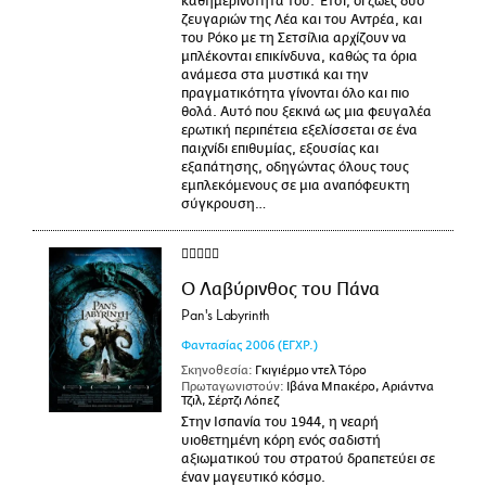
καθημερινότητά του. Έτσι, οι ζωές δύο
ζευγαριών της Λέα και του Αντρέα, και
του Ρόκο με τη Σετσίλια αρχίζουν να
μπλέκονται επικίνδυνα, καθώς τα όρια
ανάμεσα στα μυστικά και την
πραγματικότητα γίνονται όλο και πιο
θολά. Αυτό που ξεκινά ως μια φευγαλέα
ερωτική περιπέτεια εξελίσσεται σε ένα
παιχνίδι επιθυμίας, εξουσίας και
εξαπάτησης, οδηγώντας όλους τους
εμπλεκόμενους σε μια αναπόφευκτη
σύγκρουση…
Ο Λαβύρινθος του Πάνα
Pan's Labyrinth
Φαντασίας
2006
(ΕΓΧΡ.)
Σκηνοθεσία:
Γκιγιέρμο ντελ Τόρο
Πρωταγωνιστούν:
Ιβάνα Μπακέρο, Αριάντνα
Τζιλ, Σέρτζι Λόπεζ
Στην Ισπανία του 1944, η νεαρή
υιοθετημένη κόρη ενός σαδιστή
αξιωματικού του στρατού δραπετεύει σε
έναν μαγευτικό κόσμο.