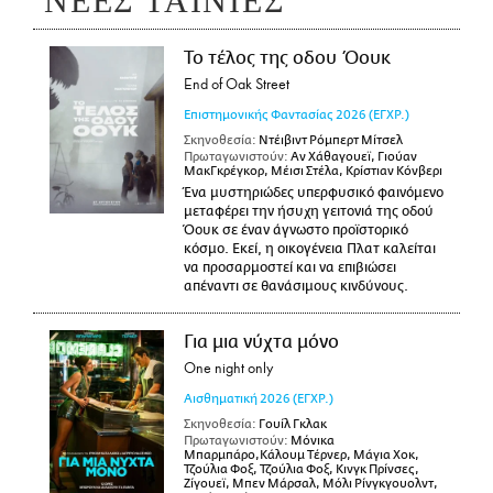
ΝΕΕΣ ΤΑΙΝΙΕΣ
Το τέλος της οδου Όουκ
End of Oak Street
Επιστημονικής Φαντασίας
2026
(ΕΓΧΡ.)
Σκηνοθεσία:
Ντέιβιντ Ρόμπερτ Μίτσελ
Πρωταγωνιστούν:
Αν Χάθαγουεϊ, Γιούαν
ΜακΓκρέγκορ, Μέισι Στέλα, Κρίστιαν Κόνβερι
Ένα μυστηριώδες υπερφυσικό φαινόμενο
μεταφέρει την ήσυχη γειτονιά της οδού
Όουκ σε έναν άγνωστο προϊστορικό
κόσμο. Εκεί, η οικογένεια Πλατ καλείται
να προσαρμοστεί και να επιβιώσει
απέναντι σε θανάσιμους κινδύνους.
Για μια νύχτα μόνο
One night only
Αισθηματική
2026
(ΕΓΧΡ.)
Σκηνοθεσία:
Γουίλ Γκλακ
Πρωταγωνιστούν:
Μόνικα
Μπαρμπάρο,Κάλουμ Τέρνερ, Μάγια Χοκ,
Τζούλια Φοξ, Τζούλια Φοξ, Κινγκ Πρίνσες,
Ζίγουεϊ, Μπεν Μάρσαλ, Μόλι Ρίνγκγουολντ,