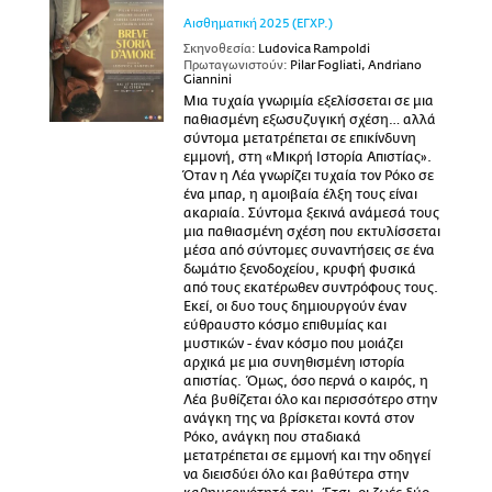
Αισθηματική
2025
(ΕΓΧΡ.)
Σκηνοθεσία:
Ludovica Rampoldi
Πρωταγωνιστούν:
Pilar Fogliati, Andriano
Giannini
Μια τυχαία γνωριμία εξελίσσεται σε μια
παθιασμένη εξωσυζυγική σχέση… αλλά
σύντομα μετατρέπεται σε επικίνδυνη
εμμονή, στη «Μικρή Ιστορία Απιστίας».
Όταν η Λέα γνωρίζει τυχαία τον Ρόκο σε
ένα μπαρ, η αμοιβαία έλξη τους είναι
ακαριαία. Σύντομα ξεκινά ανάμεσά τους
μια παθιασμένη σχέση που εκτυλίσσεται
μέσα από σύντομες συναντήσεις σε ένα
δωμάτιο ξενοδοχείου, κρυφή φυσικά
από τους εκατέρωθεν συντρόφους τους.
Εκεί, οι δυο τους δημιουργούν έναν
εύθραυστο κόσμο επιθυμίας και
μυστικών - έναν κόσμο που μοιάζει
αρχικά με μια συνηθισμένη ιστορία
απιστίας. Όμως, όσο περνά ο καιρός, η
Λέα βυθίζεται όλο και περισσότερο στην
ανάγκη της να βρίσκεται κοντά στον
Ρόκο, ανάγκη που σταδιακά
μετατρέπεται σε εμμονή και την οδηγεί
να διεισδύει όλο και βαθύτερα στην