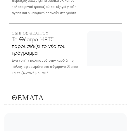
Δεμέτζος ξεχωρίζει τα βασικά υλικά του
καλοκαιρινού τραπεζιού και εξηγεί γιατί η
αγάπη και η υπομονή περνούν στη γεύση.
ΟΔΗΓΟΣ ΘΕΑΤΡΟΥ
Το Θέατρο ΜΕΤΣ
παρουσιάζει το νέο του
πρόγραμμα
Ένα «σπίτι» πολιτισμού στην καρδιά της
πόλης, αφιερωμένο στο σύγχρονο θέατρο
και τη ζωντανή μουσική.
ΘΕΜΑΤΑ