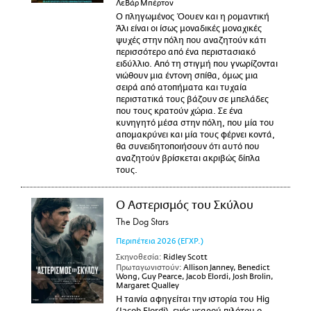
ΛεΒάρ Μπέρτον
Ο πληγωμένος Όουεν και η ρομαντική
Άλι είναι οι ίσως μοναδικές μοναχικές
ψυχές στην πόλη που αναζητούν κάτι
περισσότερο από ένα περιστασιακό
ειδύλλιο. Από τη στιγμή που γνωρίζονται
νιώθουν μια έντονη σπίθα, όμως μια
σειρά από ατοπήματα και τυχαία
περιστατικά τους βάζουν σε μπελάδες
που τους κρατούν χώρια. Σε ένα
κυνηγητό μέσα στην πόλη, που μία του
απομακρύνει και μία τους φέρνει κοντά,
θα συνειδητοποιήσουν ότι αυτό που
αναζητούν βρίσκεται ακριβώς δίπλα
τους.
Ο Αστερισμός του Σκύλου
The Dog Stars
Περιπέτεια
2026
(ΕΓΧΡ.)
Σκηνοθεσία:
Ridley Scott
Πρωταγωνιστούν:
Allison Janney, Benedict
Wong, Guy Pearce, Jacob Elordi, Josh Brolin,
Margaret Qualley
Η ταινία αφηγείται την ιστορία του Hig