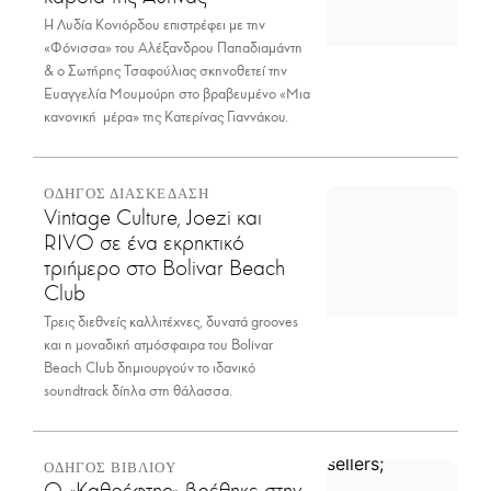
Η Λυδία Κονιόρδου επιστρέφει με την
«Φόνισσα» του Αλέξανδρου Παπαδιαμάντη
& ο Σωτήρης Τσαφούλιας σκηνοθετεί την
Ευαγγελία Μουμούρη στο βραβευμένο «Μια
κανονική μέρα» της Κατερίνας Γιαννάκου.
ΟΔΗΓΟΣ ΔΙΑΣΚΕΔΑΣΗ
Vintage Culture, Joezi και
RIVO σε ένα εκρηκτικό
τριήμερο στο Bolivar Beach
Club
Τρεις διεθνείς καλλιτέχνες, δυνατά grooves
και η μοναδική ατμόσφαιρα του Bolivar
Beach Club δημιουργούν το ιδανικό
soundtrack δίπλα στη θάλασσα.
ΟΔΗΓΟΣ ΒΙΒΛΙΟΥ
Ο «Καθρέφτης» βρέθηκε στην