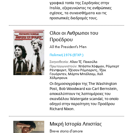
γραφικά τοπία της Σαρδηνίας στην
Ιταλία, εξερευνώντας τις ανθρώπινες
σχέσεις, τα συναισθήματα και τις
προσωπικές διαδρομές τους.
Ολοι οι Ανθρωποι του
Προέδρου
All the President's Men
Πολιτική
1976
(ΕΓΧΡ.)
Σκηνοθεσία:
Αλαν Τζ. Πακούλα
Πρωταγωνιστούν:
Ντάστιν Χόφμαν, Ρόμπερτ
Ρέντφορντ, Τζέισον Ρόμπαρντς, Τζακ
Γουόρντεν, Μάρτιν Μπάλσαμ, Χαλ
Χόλμπρουκ
Οι δημοσιογράφοι της The Washington
Post, Bob Woodward και Carl Bernstein,
αποκαλύπτουν τις λεπτομέρειες του
σκανδάλου Watergate scandal, το οποίο
οδηγεί στην παραίτηση του Προέδρου
Richard Nixon.
Μικρή Ιστορία Απιστίας
Breve storia d'amore