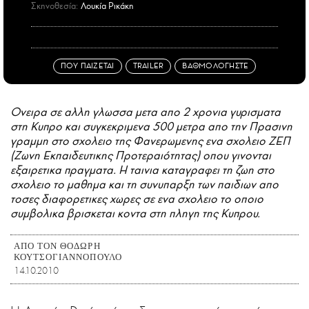
Σκηνοθεσία:
Λουκία Ρικάκη
ΠΟΥ ΠΑΙΖΕΤΑΙ
TRAILER
ΒΑΘΜΟΛΟΓΗΣΤΕ
Ονειρα σε αλλη γλωσσα μετα απο 2 χρονια γυρισματα
στη Κυπρο και συγκεκριμενα 500 μετρα απο την Πρασινη
γραμμη στο σχολειο της Φανερωμενης ενα σχολειο ΖΕΠ
(Ζωνη Εκπαιδευτικης Προτεραιότητας) οπου γινονται
εξαιρετικα πραγματα. Η ταινια καταγραφει τη ζωη στο
σχολειο το μαθημα και τη συνυπαρξη των παιδιων απο
τοσες διαφορετικες χωρες σε ενα σχολειο το οποιο
συμβολικα βρισκεται κοντα στη πληγη της Κυπρου.
ΑΠΟ ΤΟΝ ΘΟΔΩΡΗ
ΚΟΥΤΣΟΓΙΑΝΝΟΠΟΥΛΟ
14.10.2010