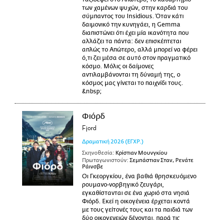
των χαμένων ψυχών, στην καρδιά του
σύμπαντος του Insidious. Όταν κάτι
δαιμονικό την κυνηγάει, η Gemma
διαπιστώνει ότι έχει μία ικανότητα που
αλλάζει τα πάντα: δεν επισκέπτεται
απλώς το Απώτερο, αλλά μπορεί να φέρει
ό,τι ζει μέσα σε αυτό στον πραγματικό
κόσμο. Μόλις οι δαίμονες
αντιλαμβάνονται τη δύναμή της, ο
κόσμος μας γίνεται το παιχνίδι τους.
&nbsp;
Φιόρδ
Fjord
Δραματική
2026
(ΕΓΧΡ.)
Σκηνοθεσία:
Κρίστιαν Μουνγκίου
Πρωταγωνιστούν:
Σεμπάστιαν Σταν, Ρενάτε
Ράινσβε
Οι Γκεοργκίου, ένα βαθιά θρησκευόμενο
ρουμανο-νορβηγικό ζευγάρι,
εγκαθίστανται σε ένα χωριό στα νησιά
Φιόρδ. Εκεί η οικογένεια έρχεται κοντά
με τους γείτονές τους και τα παιδιά των
δύο οικογενειών δένονται, παρά τις