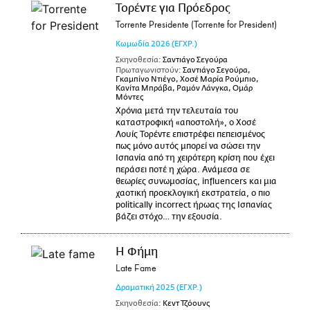
Τορέντε για Πρόεδρος
Torrente Presidente (Torrente for President)
Κωμωδία
2026
(ΕΓΧΡ.)
Σκηνοθεσία:
Σαντιάγο Σεγούρα
Πρωταγωνιστούν:
Σαντιάγο Σεγούρα,
Γκαμπίνο Ντιέγο, Χοσέ Μαρία Ρούμπιο,
Κανίτα Μπράβα, Ραμόν Λάνγκα, Ομάρ
Μόντες
Χρόνια μετά την τελευταία του
καταστροφική «αποστολή», ο Χοσέ
Λουίς Τορέντε επιστρέφει πεπεισμένος
πως μόνο αυτός μπορεί να σώσει την
Ισπανία από τη χειρότερη κρίση που έχει
περάσει ποτέ η χώρα. Ανάμεσα σε
θεωρίες συνωμοσίας, influencers και μια
χαοτική προεκλογική εκστρατεία, ο πιο
politically incorrect ήρωας της Ισπανίας
βάζει στόχο… την εξουσία.
Η Φήμη
Late Fame
Δραματική
2025
(ΕΓΧΡ.)
Σκηνοθεσία:
Κεντ Τζόουνς