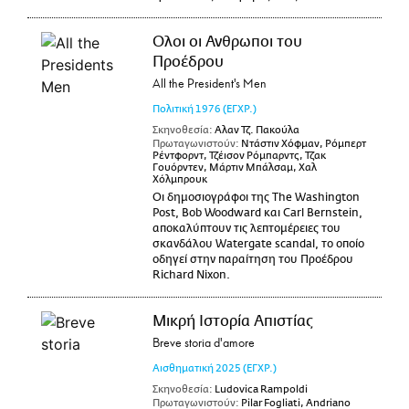
Ολοι οι Ανθρωποι του
Προέδρου
All the President's Men
Πολιτική
1976
(ΕΓΧΡ.)
Σκηνοθεσία:
Αλαν Τζ. Πακούλα
Πρωταγωνιστούν:
Ντάστιν Χόφμαν, Ρόμπερτ
Ρέντφορντ, Τζέισον Ρόμπαρντς, Τζακ
Γουόρντεν, Μάρτιν Μπάλσαμ, Χαλ
Χόλμπρουκ
Οι δημοσιογράφοι της The Washington
Post, Bob Woodward και Carl Bernstein,
αποκαλύπτουν τις λεπτομέρειες του
σκανδάλου Watergate scandal, το οποίο
οδηγεί στην παραίτηση του Προέδρου
Richard Nixon.
Μικρή Ιστορία Απιστίας
Breve storia d'amore
Αισθηματική
2025
(ΕΓΧΡ.)
Σκηνοθεσία:
Ludovica Rampoldi
Πρωταγωνιστούν:
Pilar Fogliati, Andriano