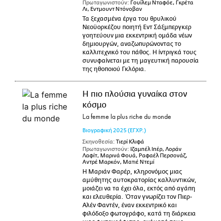
Πρωταγωνιστούν:
Γουίλεμ Νταφόε, Γκρέτα
Λι, Εντμουντ Ντόνοβαν
Τα ξεχασμένα έργα του θρυλικού
Νεοϋορκέζου ποιητή Εντ Σάξμπεργκερ
γοητεύουν μια εκκεντρική ομάδα νέων
δημιουργών, αναζωπυρώνοντας το
καλλιτεχνικό του πάθος. Η ίντριγκά τους
συνυφαίνεται με τη μαγευτική παρουσία
της ηθοποιού Γκλόρια.
Η πιο πλούσια γυναίκα στον
κόσμο
La femme la plus riche du monde
Βιογραφική
2025
(ΕΓΧΡ.)
Σκηνοθεσία:
Τιερί Κλιφά
Πρωταγωνιστούν:
Ιζαμπέλ Ιπέρ, Λοράν
Λαφίτ, Μαρινά Φουά, Ραφαέλ Περσονάζ,
Αντρέ Μαρκόν, Ματιέ Ντεμί
Η Μαριάν Φαρέρ, κληρονόμος μιας
αμύθητης αυτοκρατορίας καλλυντικών,
μοιάζει να τα έχει όλα, εκτός από αγάπη
και ελευθερία. Όταν γνωρίζει τον Πιερ-
Αλέν Φαντέν, έναν εκκεντρικό και
φιλόδοξο φωτογράφο, κατά τη διάρκεια