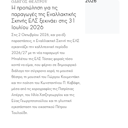
ΟΔΗΓΟΣ ΘΕΑΤΡΟΥ
Η προπώληση για τις
παραγωγές της Εναλλακτικής
Σκηνής ΕΛΣ ξεκινάει στις 31
Ιουλίου 2026
Στις 2 Οκτωβρίου 2026, και για έξι
παραστάσεις, η Εναλλακτική Σκηνή της ΕΛΣ
εγκαινιάζει την καλλιτεχνική περίοδο
2026/27 με τη νέα παραγωγή του
Μπαλέτου της ΕΛΣ Τόσαις φοραίς τόσο
κοντά να είμαι, που φέρνει σε δημιουργικό
διάλογο τον σύγχρονο χορό, το μουσικό
θέατρο, τη μουσική του Γιώργου Κουμεντάκη
και την ποίηση του Κωνσταντίνου Π. Καβάφη,
μέσα από τις χορογραφίες της Πατρίσιας
Απέργη, του Ηλία Χατζηγεωργίου και της
Εύας Γεωργιτσοπούλου και τη γλυπτική
εγκατάσταση του εικαστικού Πέτρου
Τουλούδη.