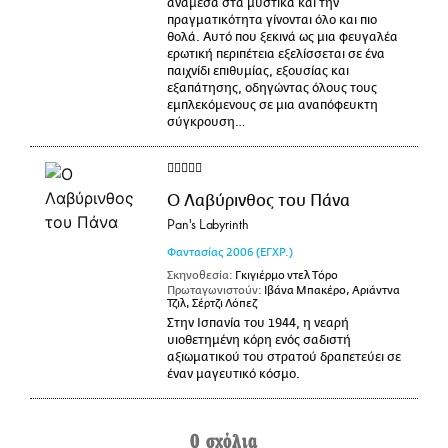
ανάμεσα στα μυστικά και την
πραγματικότητα γίνονται όλο και πιο
θολά. Αυτό που ξεκινά ως μια φευγαλέα
ερωτική περιπέτεια εξελίσσεται σε ένα
παιχνίδι επιθυμίας, εξουσίας και
εξαπάτησης, οδηγώντας όλους τους
εμπλεκόμενους σε μια αναπόφευκτη
σύγκρουση…
Ο Λαβύρινθος του Πάνα
Pan's Labyrinth
Φαντασίας
2006
(ΕΓΧΡ.)
Σκηνοθεσία:
Γκιγιέρμο ντελ Τόρο
Πρωταγωνιστούν:
Ιβάνα Μπακέρο, Αριάντνα
Τζιλ, Σέρτζι Λόπεζ
Στην Ισπανία του 1944, η νεαρή
υιοθετημένη κόρη ενός σαδιστή
αξιωματικού του στρατού δραπετεύει σε
έναν μαγευτικό κόσμο.
0 σχόλια