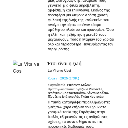
μιας φωτογράφισης, ανάμεσά τους
γεννιέται μια φιλία απρόβλεπτη,
αμφίσημη και επικίνδυνη. Εκείνος της
προσφέρει μια διέξοδο από τη χρυσή
φυλακή της ζωής της, ενώ εκείνη του
ανοίγει την πόρτα σε έναν κόσμο
αμύθητου πλούτου και προνομίων. Όσο
η έλξη και η εξάρτηση μεταξύ τους
μεγαλώνουν, τόσο η Μαριάν τού χαρίζει
όλο και περισσότερα, εκνευρίζοντας τον
περίγυρό της.
Έτσι είναι η ζωή
La Vita va Cosi
Κομεντί
2025
(ΕΓΧΡ.)
Σκηνοθεσία:
Ρικάρντο Μιλάνι
Πρωταγωνιστούν:
Βιρτζίνια Ραφαέλε,
Ντιέγκο Αμπαταντουόνο, Άλντο Μπάλιο,
Τζουζέπε Ινιάτσιο Λόι, Γκέπι Κουτσιάρι
Η ταινία καταγράφει τις αλληλένδετες
ζωές των χαρακτήρων που ζουν στα
γραφικά τοπία της Σαρδηνίας στην
Ιταλία, εξερευνώντας τις ανθρώπινες
σχέσεις, τα συναισθήματα και τις
προσωπικές διαδρομές τους.