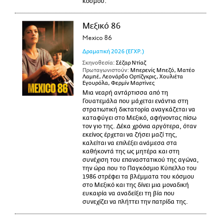
κόσμου.
Μεξικό 86
Mexico 86
Δραματική
2026
(ΕΓΧΡ.)
Σκηνοθεσία:
Σέζαρ Ντίαζ
Πρωταγωνιστούν:
Μπερενίς Μπεζό, Ματέο
Λαμπέ, Λεονάρδο Ορτίζγκρις, Χουλιέτα
Εγουρόλα, Φερμίν Μαρτίνες
Μια νεαρή αντάρτισσα από τη
Γουατεμάλα που μάχεται ενάντια στη
στρατιωτική δικτατορία αναγκάζεται να
καταφύγει στο Μεξικό, αφήνοντας πίσω
τον γιο της. Δέκα χρόνια αργότερα, όταν
εκείνος έρχεται να ζήσει μαζί της,
καλείται να επιλέξει ανάμεσα στα
καθήκοντά της ως μητέρα και στη
συνέχιση του επαναστατικού της αγώνα,
την ώρα που το Παγκόσμιο Κύπελλο του
1986 στρέφει τα βλέμματα του κόσμου
στο Μεξικό και της δίνει μια μοναδική
ευκαιρία να αναδείξει τη βία που
συνεχίζει να πλήττει την πατρίδα της.