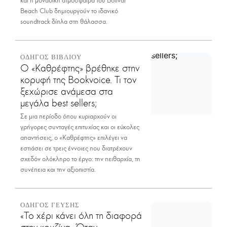
και η μοναδική ατμόσφαιρα του Bolivar
Beach Club δημιουργούν το ιδανικό
soundtrack δίπλα στη θάλασσα.
ΟΔΗΓΟΣ ΒΙΒΛΙΟΥ
Ο «Καθρέφτης» βρέθηκε στην
κορυφή της Bookvoice. Τι τον
ξεχώρισε ανάμεσα στα
μεγάλα best sellers;
Σε μια περίοδο όπου κυριαρχούν οι
γρήγορες συνταγές επιτυχίας και οι εύκολες
απαντήσεις, ο «Καθρέφτης» επιλέγει να
εστιάσει σε τρεις έννοιες που διατρέχουν
σχεδόν ολόκληρο το έργο: την πειθαρχία, τη
συνέπεια και την αξιοπιστία.
ΟΔΗΓΟΣ ΓΕΥΣΗΣ
«Το χέρι κάνει όλη τη διαφορά