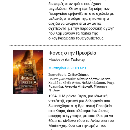
διαφορές στον τρόπο που έχουν
μεγαλώσει. Όταν η έφηβη κόρη των
Γκεοργκίου εμφανίζεται στο σχολείο με
μελανιές στο σώμα της, η κοινότητα
αρχίζει να αναρωτιέται αν αυτές
σχετίζονται με την παραδοσιακή αγωγή
που λαμβάνουν τα παιδιά της
οικογένειας από τους γονείς τους.
Φόνος στην Πρεσβεία
Murder at the Embassy
Μυστηρίου
2026
(ΕΓΧΡ.)
Σκηνοθεσία:
Στίβεν Σάιμεκ
Πρωταγωνιστούν:
Μίσα Μπάρτον, Μίντο
Χαμάδα, Κότζο Ατάα, Νελ Μπάρλοου, Ράχα
Ραχμπάρι, Αντονία Μπέρναθ, Ρίτσαρντ
Ντίλαϊν
1934. Η Μιράντα Γκριν, μια ιδιωτική
ντετέκτιβ, ερευνά μια δολοφονία που
διαπράχθηκε στη Βρετανική Πρεσβεία
στο Κάιρο, όπου κλάπηκε ένα άκρως
απόρρητο έγγραφο, με αποτέλεσμα να
θέσει σε κίνδυνο τόσο τα Ανάκτορα του
Μπάκιγχαμ όσο και την ειρήνη του