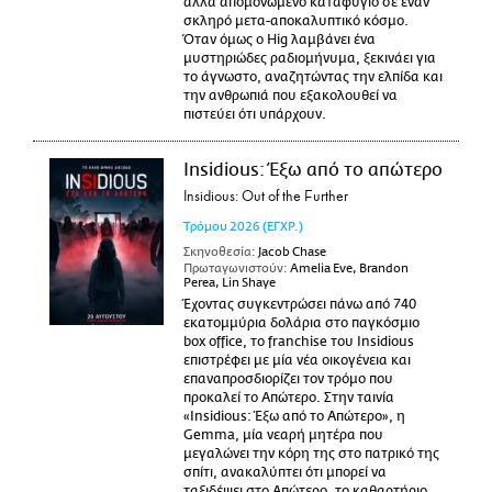
αλλά απομονωμένο καταφύγιο σε έναν
σκληρό μετα-αποκαλυπτικό κόσμο.
Όταν όμως ο Hig λαμβάνει ένα
μυστηριώδες ραδιομήνυμα, ξεκινάει για
το άγνωστο, αναζητώντας την ελπίδα και
την ανθρωπιά που εξακολουθεί να
πιστεύει ότι υπάρχουν.
Insidious: Έξω από το απώτερο
Insidious: Out of the Further
Τρόμου
2026
(ΕΓΧΡ.)
Σκηνοθεσία:
Jacob Chase
Πρωταγωνιστούν:
Amelia Eve, Brandon
Perea, Lin Shaye
Έχοντας συγκεντρώσει πάνω από 740
εκατομμύρια δολάρια στο παγκόσμιο
box office, το franchise του Insidious
επιστρέφει με μία νέα οικογένεια και
επαναπροσδιορίζει τον τρόμο που
προκαλεί το Απώτερο. Στην ταινία
«Insidious: Έξω από το Απώτερο», η
Gemma, μία νεαρή μητέρα που
μεγαλώνει την κόρη της στο πατρικό της
σπίτι, ανακαλύπτει ότι μπορεί να
ταξιδέψει στο Απώτερο, το καθαρτήριο