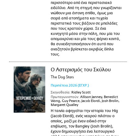
περισσότερο από ένα περιστασιακό
ειδύλλιο. Από τη στιγμή που γνωρίζονται
νιώθουν μια έντονη σπίθα, όμως μια
σειρά από ατοπήματα και τυχαία
περιστατικά τους βάζουν σε μπελάδες
που τους κρατούν χώρια. Σε ένα
κυνηγητό μέσα στην πόλη, που μία του
απομακρύνει και μία τους φέρνει κοντά,
θα συνειδητοποιήσουν ότι αυτό που
αναζητούν βρίσκεται ακριβώς δίπλα
τους.
Ο Αστερισμός του Σκύλου
The Dog Stars
Περιπέτεια
2026
(ΕΓΧΡ.)
Σκηνοθεσία:
Ridley Scott
Πρωταγωνιστούν:
Allison Janney, Benedict
Wong, Guy Pearce, Jacob Elordi, Josh Brolin,
Margaret Qualley
Η ταινία αφηγείται την ιστορία του Hig
(Jacob Elordi), ενός νεαρού πιλότου ο
οποίος, μαζί με έναν ειδικό στην
επιβίωση, τον Bangley (Josh Brolin),
έχουν δημιουργήσει ένα λειτουργικό