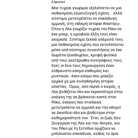
Giannini
Μια τυχαία γνωριμία εξελίσσεται σε μια
παθιασμένη εξωσυζυγική σχέση… αλλά
σύντομα μετατρέπεται σε επικίνδυνη
εμμονή, στη «Μικρή Ιστορία Απιστίας».
Όταν η Λέα γνωρίζει τυχαία τον Ρόκο σε
ένα μπαρ, η αμοιβαία έλξη τους είναι
ακαριαία. Σύντομα ξεκινά ανάμεσά τους
μια παθιασμένη σχέση που εκτυλίσσεται
μέσα από σύντομες συναντήσεις σε ένα
δωμάτιο ξενοδοχείου, κρυφή φυσικά
από τους εκατέρωθεν συντρόφους τους.
Εκεί, οι δυο τους δημιουργούν έναν
εύθραυστο κόσμο επιθυμίας και
μυστικών - έναν κόσμο που μοιάζει
αρχικά με μια συνηθισμένη ιστορία
απιστίας. Όμως, όσο περνά ο καιρός, η
Λέα βυθίζεται όλο και περισσότερο στην
ανάγκη της να βρίσκεται κοντά στον
Ρόκο, ανάγκη που σταδιακά
μετατρέπεται σε εμμονή και την οδηγεί
να διεισδύει όλο και βαθύτερα στην
καθημερινότητά του. Έτσι, οι ζωές δύο
ζευγαριών της Λέα και του Αντρέα, και
του Ρόκο με τη Σετσίλια αρχίζουν να
μπλέκονται επικίνδυνα, καθώς τα όρια