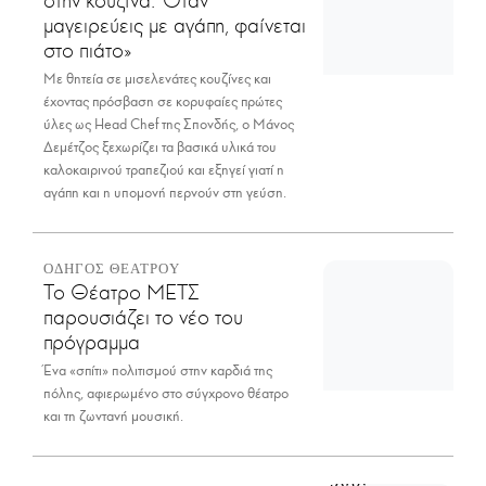
στην κουζίνα. Όταν
μαγειρεύεις με αγάπη, φαίνεται
στο πιάτο»
Με θητεία σε μισελενάτες κουζίνες και
έχοντας πρόσβαση σε κορυφαίες πρώτες
ύλες ως Head Chef της Σπονδής, ο Μάνος
Δεμέτζος ξεχωρίζει τα βασικά υλικά του
καλοκαιρινού τραπεζιού και εξηγεί γιατί η
αγάπη και η υπομονή περνούν στη γεύση.
ΟΔΗΓΟΣ ΘΕΑΤΡΟΥ
Το Θέατρο ΜΕΤΣ
παρουσιάζει το νέο του
πρόγραμμα
Ένα «σπίτι» πολιτισμού στην καρδιά της
πόλης, αφιερωμένο στο σύγχρονο θέατρο
και τη ζωντανή μουσική.