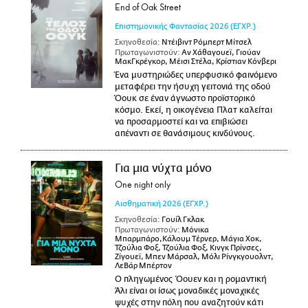
End of Oak Street
Επιστημονικής Φαντασίας
2026
(ΕΓΧΡ.)
Σκηνοθεσία:
Ντέιβιντ Ρόμπερτ Μίτσελ
Πρωταγωνιστούν:
Αν Χάθαγουεϊ, Γιούαν
ΜακΓκρέγκορ, Μέισι Στέλα, Κρίστιαν Κόνβερι
Ένα μυστηριώδες υπερφυσικό φαινόμενο
μεταφέρει την ήσυχη γειτονιά της οδού
Όουκ σε έναν άγνωστο προϊστορικό
κόσμο. Εκεί, η οικογένεια Πλατ καλείται
να προσαρμοστεί και να επιβιώσει
απέναντι σε θανάσιμους κινδύνους.
Για μια νύχτα μόνο
One night only
Αισθηματική
2026
(ΕΓΧΡ.)
Σκηνοθεσία:
Γουίλ Γκλακ
Πρωταγωνιστούν:
Μόνικα
Μπαρμπάρο,Κάλουμ Τέρνερ, Μάγια Χοκ,
Τζούλια Φοξ, Τζούλια Φοξ, Κινγκ Πρίνσες,
Ζίγουεϊ, Μπεν Μάρσαλ, Μόλι Ρίνγκγουολντ,
ΛεΒάρ Μπέρτον
Ο πληγωμένος Όουεν και η ρομαντική
Άλι είναι οι ίσως μοναδικές μοναχικές
ψυχές στην πόλη που αναζητούν κάτι