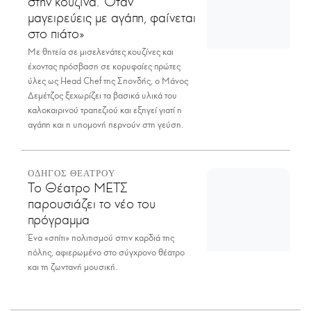
στην κουζίνα. Όταν
μαγειρεύεις με αγάπη, φαίνεται
στο πιάτο»
Με θητεία σε μισελενάτες κουζίνες και
έχοντας πρόσβαση σε κορυφαίες πρώτες
ύλες ως Head Chef της Σπονδής, ο Μάνος
Δεμέτζος ξεχωρίζει τα βασικά υλικά του
καλοκαιρινού τραπεζιού και εξηγεί γιατί η
αγάπη και η υπομονή περνούν στη γεύση.
ΟΔΗΓΟΣ ΘΕΑΤΡΟΥ
Το Θέατρο ΜΕΤΣ
παρουσιάζει το νέο του
πρόγραμμα
Ένα «σπίτι» πολιτισμού στην καρδιά της
πόλης, αφιερωμένο στο σύγχρονο θέατρο
και τη ζωντανή μουσική.