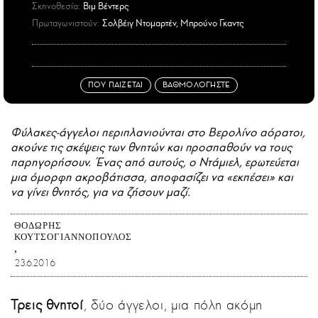
Σκηνοθεσία:
Βιμ Βέντερς
Πρωταγωνιστούν:
Σολβέιγ Ντομαρτέν, Μπρούνο Γκαντς
ΠΟΥ ΠΑΙΖΕΤΑΙ
ΒΑΘΜΟΛΟΓΗΣΤΕ
Φύλακες-άγγελοι περιπλανιούνται στο Βερολίνο αόρατοι,
ακούνε τις σκέψεις των θνητών και προσπαθούν να τους
παρηγορήσουν. Ένας από αυτούς, ο Ντάμιελ, ερωτεύεται
μια όμορφη ακροβάτισσα, αποφασίζει να «εκπέσει» και
να γίνει θνητός, για να ζήσουν μαζί.
ΘΟΔΩΡΉΣ
ΚΟΥΤΣΟΓΙΑΝΝΌΠΟΥΛΟΣ
23.6.2016
Τρεις θνητοί
, δύο άγγελοι, μια πόλη ακόμη