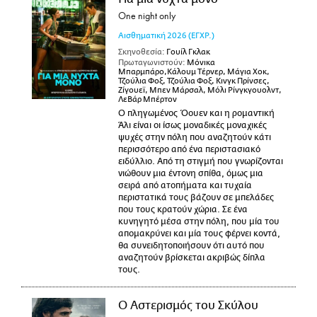
One night only
Αισθηματική
2026
(ΕΓΧΡ.)
Σκηνοθεσία:
Γουίλ Γκλακ
Πρωταγωνιστούν:
Μόνικα
Μπαρμπάρο,Κάλουμ Τέρνερ, Μάγια Χοκ,
Τζούλια Φοξ, Τζούλια Φοξ, Κινγκ Πρίνσες,
Ζίγουεϊ, Μπεν Μάρσαλ, Μόλι Ρίνγκγουολντ,
ΛεΒάρ Μπέρτον
Ο πληγωμένος Όουεν και η ρομαντική
Άλι είναι οι ίσως μοναδικές μοναχικές
ψυχές στην πόλη που αναζητούν κάτι
περισσότερο από ένα περιστασιακό
ειδύλλιο. Από τη στιγμή που γνωρίζονται
νιώθουν μια έντονη σπίθα, όμως μια
σειρά από ατοπήματα και τυχαία
περιστατικά τους βάζουν σε μπελάδες
που τους κρατούν χώρια. Σε ένα
κυνηγητό μέσα στην πόλη, που μία του
απομακρύνει και μία τους φέρνει κοντά,
θα συνειδητοποιήσουν ότι αυτό που
αναζητούν βρίσκεται ακριβώς δίπλα
τους.
Ο Αστερισμός του Σκύλου