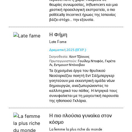
θεωρίες συνωμοσίας, influencers και μια
χαοτική προεκλογική εκστρατεία, ο πιο
politically incorrect ήρωας της Ισπανίας
βάζει στόχο… την εξουσία.
Η Φήμη
Late Fame
Δραματική
2025
(ΕΓΧΡ.)
Σκηνοθεσία:
Κεντ Τζόουνς
Πρωταγωνιστούν:
Γουίλεμ Νταφόε, Γκρέτα
Λι, Εντμουντ Ντόνοβαν
Τα ξεχασμένα έργα του θρυλικού
Νεοϋορκέζου ποιητή Εντ Σάξμπεργκερ
γοητεύουν μια εκκεντρική ομάδα νέων
δημιουργών, αναζωπυρώνοντας το
καλλιτεχνικό του πάθος. Η ίντριγκά τους
συνυφαίνεται με τη μαγευτική παρουσία
της ηθοποιού Γκλόρια.
Η πιο πλούσια γυναίκα στον
κόσμο
La femme la plus riche du monde