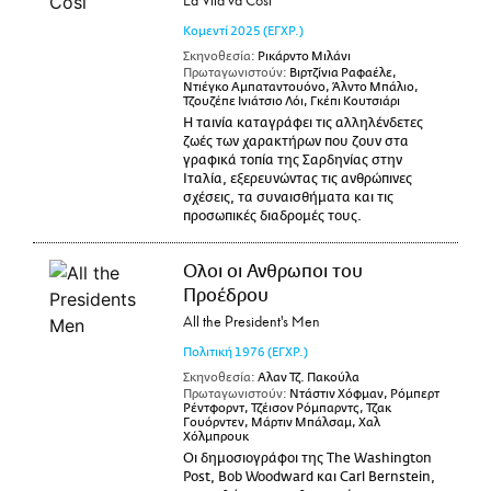
La Vita va Cosi
Κομεντί
2025
(ΕΓΧΡ.)
Σκηνοθεσία:
Ρικάρντο Μιλάνι
Πρωταγωνιστούν:
Βιρτζίνια Ραφαέλε,
Ντιέγκο Αμπαταντουόνο, Άλντο Μπάλιο,
Τζουζέπε Ινιάτσιο Λόι, Γκέπι Κουτσιάρι
Η ταινία καταγράφει τις αλληλένδετες
ζωές των χαρακτήρων που ζουν στα
γραφικά τοπία της Σαρδηνίας στην
Ιταλία, εξερευνώντας τις ανθρώπινες
σχέσεις, τα συναισθήματα και τις
προσωπικές διαδρομές τους.
Ολοι οι Ανθρωποι του
Προέδρου
All the President's Men
Πολιτική
1976
(ΕΓΧΡ.)
Σκηνοθεσία:
Αλαν Τζ. Πακούλα
Πρωταγωνιστούν:
Ντάστιν Χόφμαν, Ρόμπερτ
Ρέντφορντ, Τζέισον Ρόμπαρντς, Τζακ
Γουόρντεν, Μάρτιν Μπάλσαμ, Χαλ
Χόλμπρουκ
Οι δημοσιογράφοι της The Washington
Post, Bob Woodward και Carl Bernstein,