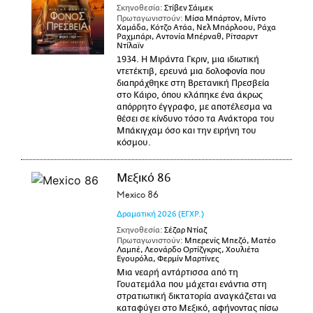
Σκηνοθεσία:
Στίβεν Σάιμεκ
Πρωταγωνιστούν:
Μίσα Μπάρτον, Μίντο
Χαμάδα, Κότζο Ατάα, Νελ Μπάρλοου, Ράχα
Ραχμπάρι, Αντονία Μπέρναθ, Ρίτσαρντ
Ντίλαϊν
1934. Η Μιράντα Γκριν, μια ιδιωτική
ντετέκτιβ, ερευνά μια δολοφονία που
διαπράχθηκε στη Βρετανική Πρεσβεία
στο Κάιρο, όπου κλάπηκε ένα άκρως
απόρρητο έγγραφο, με αποτέλεσμα να
θέσει σε κίνδυνο τόσο τα Ανάκτορα του
Μπάκιγχαμ όσο και την ειρήνη του
κόσμου.
Μεξικό 86
Mexico 86
Δραματική
2026
(ΕΓΧΡ.)
Σκηνοθεσία:
Σέζαρ Ντίαζ
Πρωταγωνιστούν:
Μπερενίς Μπεζό, Ματέο
Λαμπέ, Λεονάρδο Ορτίζγκρις, Χουλιέτα
Εγουρόλα, Φερμίν Μαρτίνες
Μια νεαρή αντάρτισσα από τη
Γουατεμάλα που μάχεται ενάντια στη
στρατιωτική δικτατορία αναγκάζεται να
καταφύγει στο Μεξικό, αφήνοντας πίσω