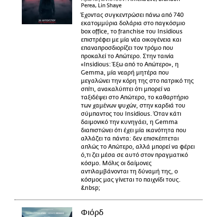
Perea, Lin Shaye
Έχοντας συγκεντρώσει πάνω από 740
εκατομμύρια δολάρια στο παγκόσμιο
box office, το franchise του Insidious
επιστρέφει με μία νέα οικογένεια και
επαναπροσδιορίζει τον τρόμο που
προκαλεί το Απώτερο. Στην ταινία
«Insidious: Έξω από το Απώτερο», η
Gemma, μία νεαρή μητέρα που
μεγαλώνει την κόρη της στο πατρικό της
σπίτι, ανακαλύπτει ότι μπορεί να
ταξιδέψει στο Απώτερο, το καθαρτήριο
των χαμένων ψυχών, στην καρδιά του
σύμπαντος του Insidious. Όταν κάτι
δαιμονικό την κυνηγάει, η Gemma
διαπιστώνει ότι έχει μία ικανότητα που
αλλάζει τα πάντα: δεν επισκέπτεται
απλώς το Απώτερο, αλλά μπορεί να φέρει
ό,τι ζει μέσα σε αυτό στον πραγματικό
κόσμο. Μόλις οι δαίμονες
αντιλαμβάνονται τη δύναμή της, ο
κόσμος μας γίνεται το παιχνίδι τους.
&nbsp;
Φιόρδ