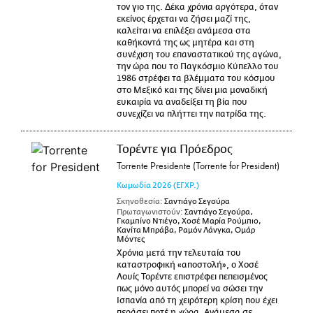
τον γιο της. Δέκα χρόνια αργότερα, όταν
εκείνος έρχεται να ζήσει μαζί της,
καλείται να επιλέξει ανάμεσα στα
καθήκοντά της ως μητέρα και στη
συνέχιση του επαναστατικού της αγώνα,
την ώρα που το Παγκόσμιο Κύπελλο του
1986 στρέφει τα βλέμματα του κόσμου
στο Μεξικό και της δίνει μια μοναδική
ευκαιρία να αναδείξει τη βία που
συνεχίζει να πλήττει την πατρίδα της.
Τορέντε για Πρόεδρος
Torrente Presidente (Torrente for President)
Κωμωδία
2026
(ΕΓΧΡ.)
Σκηνοθεσία:
Σαντιάγο Σεγούρα
Πρωταγωνιστούν:
Σαντιάγο Σεγούρα,
Γκαμπίνο Ντιέγο, Χοσέ Μαρία Ρούμπιο,
Κανίτα Μπράβα, Ραμόν Λάνγκα, Ομάρ
Μόντες
Χρόνια μετά την τελευταία του
καταστροφική «αποστολή», ο Χοσέ
Λουίς Τορέντε επιστρέφει πεπεισμένος
πως μόνο αυτός μπορεί να σώσει την
Ισπανία από τη χειρότερη κρίση που έχει
περάσει ποτέ η χώρα. Ανάμεσα σε