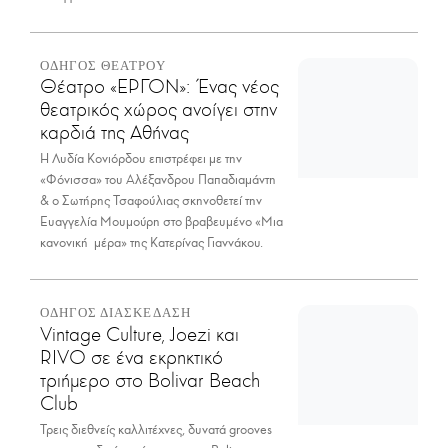
ΟΔΗΓΟΣ ΘΕΑΤΡΟΥ
Θέατρο «ΕΡΓΟΝ»: Ένας νέος
θεατρικός χώρος ανοίγει στην
καρδιά της Αθήνας
Η Λυδία Κονιόρδου επιστρέφει με την
«Φόνισσα» του Αλέξανδρου Παπαδιαμάντη
& ο Σωτήρης Τσαφούλιας σκηνοθετεί την
Ευαγγελία Μουμούρη στο βραβευμένο «Μια
κανονική μέρα» της Κατερίνας Γιαννάκου.
ΟΔΗΓΟΣ ΔΙΑΣΚΕΔΑΣΗ
Vintage Culture, Joezi και
RIVO σε ένα εκρηκτικό
τριήμερο στο Bolivar Beach
Club
Τρεις διεθνείς καλλιτέχνες, δυνατά grooves