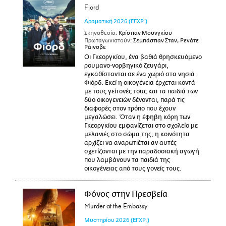
Fjord
Δραματική
2026
(ΕΓΧΡ.)
Σκηνοθεσία:
Κρίστιαν Μουνγκίου
Πρωταγωνιστούν:
Σεμπάστιαν Σταν, Ρενάτε
Ράινσβε
Οι Γκεοργκίου, ένα βαθιά θρησκευόμενο
ρουμανο-νορβηγικό ζευγάρι,
εγκαθίστανται σε ένα χωριό στα νησιά
Φιόρδ. Εκεί η οικογένεια έρχεται κοντά
με τους γείτονές τους και τα παιδιά των
δύο οικογενειών δένονται, παρά τις
διαφορές στον τρόπο που έχουν
μεγαλώσει. Όταν η έφηβη κόρη των
Γκεοργκίου εμφανίζεται στο σχολείο με
μελανιές στο σώμα της, η κοινότητα
αρχίζει να αναρωτιέται αν αυτές
σχετίζονται με την παραδοσιακή αγωγή
που λαμβάνουν τα παιδιά της
οικογένειας από τους γονείς τους.
Φόνος στην Πρεσβεία
Murder at the Embassy
Μυστηρίου
2026
(ΕΓΧΡ.)