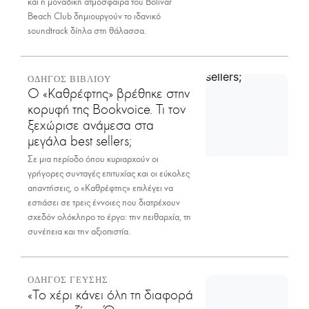
και η μοναδική ατμόσφαιρα του Bolivar
Beach Club δημιουργούν το ιδανικό
soundtrack δίπλα στη θάλασσα.
ΟΔΗΓΟΣ ΒΙΒΛΙΟΥ
Ο «Καθρέφτης» βρέθηκε στην
κορυφή της Bookvoice. Τι τον
ξεχώρισε ανάμεσα στα
μεγάλα best sellers;
Σε μια περίοδο όπου κυριαρχούν οι
γρήγορες συνταγές επιτυχίας και οι εύκολες
απαντήσεις, ο «Καθρέφτης» επιλέγει να
εστιάσει σε τρεις έννοιες που διατρέχουν
σχεδόν ολόκληρο το έργο: την πειθαρχία, τη
συνέπεια και την αξιοπιστία.
ΟΔΗΓΟΣ ΓΕΥΣΗΣ
«Το χέρι κάνει όλη τη διαφορά