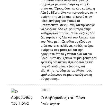
μυστικών - έναν κόσμο που μοιάζει
αρχικά με μια συνηθισμένη ιστορία
απιστίας. Όμως, όσο περνά ο καιρός, η
Λέα βυθίζεται όλο και περισσότερο στην
ανάγκη της να βρίσκεται κοντά στον
Ρόκο, ανάγκη που σταδιακά
μετατρέπεται σε εμμονή και την οδηγεί
να διεισδύει όλο και βαθύτερα στην
καθημερινότητά του. Έτσι, οι ζωές δύο
ζευγαριών της Λέα και του Αντρέα, και
του Ρόκο με τη Σετσίλια αρχίζουν να
μπλέκονται επικίνδυνα, καθώς τα όρια
ανάμεσα στα μυστικά και την
πραγματικότητα γίνονται όλο και πιο
θολά. Αυτό που ξεκινά ως μια φευγαλέα
ερωτική περιπέτεια εξελίσσεται σε ένα
παιχνίδι επιθυμίας, εξουσίας και
εξαπάτησης, οδηγώντας όλους τους
εμπλεκόμενους σε μια αναπόφευκτη
σύγκρουση…
Ο Λαβύρινθος του Πάνα
Pan's Labyrinth