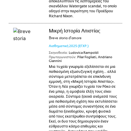
αποκαλύπτουν τις λεπτομέρειες του
σκανδάλου Watergate scandal, το οποίο
οδηγεί στην παραίτηση του Προέδρου
Richard Nixon.
Μικρή Ιστορία Απιστίας
Breve storia d'amore
Αισθηματική
2025
(ΕΓΧΡ.)
Σκηνοθεσία:
Ludovica Rampoldi
Πρωταγωνιστούν:
Pilar Fogliati, Andriano
Giannini
Μια τυχαία γνωριμία εξελίσσεται σε μια
παθιασμένη εξωσυζυγική σχέση… αλλά
σύντομα μετατρέπεται σε επικίνδυνη
εμμονή, στη «Μικρή Ιστορία Απιστίας».
Όταν η Λέα γνωρίζει τυχαία τον Ρόκο σε
ένα μπαρ, η αμοιβαία έλξη τους είναι
ακαριαία. Σύντομα ξεκινά ανάμεσά τους
μια παθιασμένη σχέση που εκτυλίσσεται
μέσα από σύντομες συναντήσεις σε ένα
δωμάτιο ξενοδοχείου, κρυφή φυσικά
από τους εκατέρωθεν συντρόφους τους.
Εκεί, οι δυο τους δημιουργούν έναν
εύθραυστο κόσμο επιθυμίας και