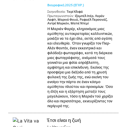
Βιογραφική
2025
(ΕΓΧΡ.)
Σκηνοθεσία:
Τιερί Κλιφά
Πρωταγωνιστούν:
Ιζαμπέλ Ιπέρ, Λοράν
Λαφίτ, Μαρινά Φουά, Ραφαέλ Περσονάζ,
Αντρέ Μαρκόν, Ματιέ Ντεμί
Η Μαριάν Φαρέρ, κληρονόμος μιας
αμύθητης αυτοκρατορίας καλλυντικών,
μοιάζει να τα έχει όλα, εκτός από αγάπη
και ελευθερία. Όταν γνωρίζει τον Πιερ-
Αλέν Φαντέν, έναν εκκεντρικό και
φιλόδοξο φωτογράφο, κατά τη διάρκεια
μιας φωτογράφισης, ανάμεσά τους
γεννιέται μια φιλία απρόβλεπτη,
αμφίσημη και επικίνδυνη. Εκείνος της
προσφέρει μια διέξοδο από τη χρυσή
φυλακή της ζωής της, ενώ εκείνη του
ανοίγει την πόρτα σε έναν κόσμο
αμύθητου πλούτου και προνομίων. Όσο
η έλξη και η εξάρτηση μεταξύ τους
μεγαλώνουν, τόσο η Μαριάν τού χαρίζει
όλο και περισσότερα, εκνευρίζοντας τον
περίγυρό της.
Έτσι είναι η ζωή