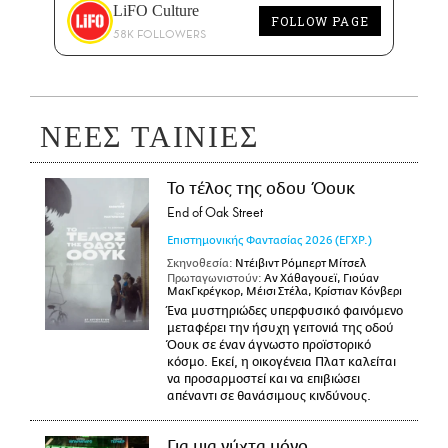
LiFO Culture
FOLLOW PAGE
58K FOLLOWERS
ΝΕΕΣ ΤΑΙΝΙΕΣ
Το τέλος της οδου Όουκ
End of Oak Street
Επιστημονικής Φαντασίας
2026
(ΕΓΧΡ.)
Σκηνοθεσία:
Ντέιβιντ Ρόμπερτ Μίτσελ
Πρωταγωνιστούν:
Αν Χάθαγουεϊ, Γιούαν
ΜακΓκρέγκορ, Μέισι Στέλα, Κρίστιαν Κόνβερι
Ένα μυστηριώδες υπερφυσικό φαινόμενο
μεταφέρει την ήσυχη γειτονιά της οδού
Όουκ σε έναν άγνωστο προϊστορικό
κόσμο. Εκεί, η οικογένεια Πλατ καλείται
να προσαρμοστεί και να επιβιώσει
απέναντι σε θανάσιμους κινδύνους.
Για μια νύχτα μόνο