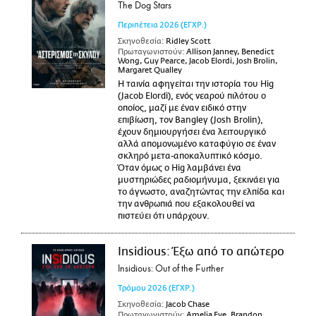
The Dog Stars
Περιπέτεια
2026
(ΕΓΧΡ.)
Σκηνοθεσία:
Ridley Scott
Πρωταγωνιστούν:
Allison Janney, Benedict
Wong, Guy Pearce, Jacob Elordi, Josh Brolin,
Margaret Qualley
Η ταινία αφηγείται την ιστορία του Hig
(Jacob Elordi), ενός νεαρού πιλότου ο
οποίος, μαζί με έναν ειδικό στην
επιβίωση, τον Bangley (Josh Brolin),
έχουν δημιουργήσει ένα λειτουργικό
αλλά απομονωμένο καταφύγιο σε έναν
σκληρό μετα-αποκαλυπτικό κόσμο.
Όταν όμως ο Hig λαμβάνει ένα
μυστηριώδες ραδιομήνυμα, ξεκινάει για
το άγνωστο, αναζητώντας την ελπίδα και
την ανθρωπιά που εξακολουθεί να
πιστεύει ότι υπάρχουν.
Insidious: Έξω από το απώτερο
Insidious: Out of the Further
Τρόμου
2026
(ΕΓΧΡ.)
Σκηνοθεσία:
Jacob Chase
Πρωταγωνιστούν:
Amelia Eve, Brandon