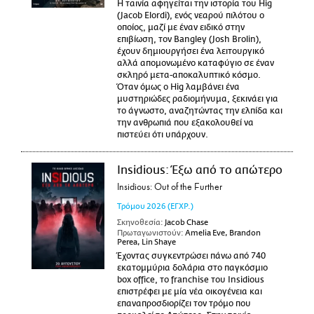
Η ταινία αφηγείται την ιστορία του Hig
(Jacob Elordi), ενός νεαρού πιλότου ο
οποίος, μαζί με έναν ειδικό στην
επιβίωση, τον Bangley (Josh Brolin),
έχουν δημιουργήσει ένα λειτουργικό
αλλά απομονωμένο καταφύγιο σε έναν
σκληρό μετα-αποκαλυπτικό κόσμο.
Όταν όμως ο Hig λαμβάνει ένα
μυστηριώδες ραδιομήνυμα, ξεκινάει για
το άγνωστο, αναζητώντας την ελπίδα και
την ανθρωπιά που εξακολουθεί να
πιστεύει ότι υπάρχουν.
Insidious: Έξω από το απώτερο
Insidious: Out of the Further
Τρόμου
2026
(ΕΓΧΡ.)
Σκηνοθεσία:
Jacob Chase
Πρωταγωνιστούν:
Amelia Eve, Brandon
Perea, Lin Shaye
Έχοντας συγκεντρώσει πάνω από 740
εκατομμύρια δολάρια στο παγκόσμιο
box office, το franchise του Insidious
επιστρέφει με μία νέα οικογένεια και
επαναπροσδιορίζει τον τρόμο που