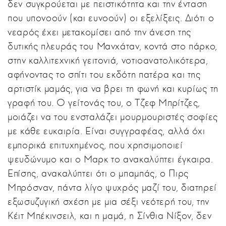
δεν συγκρούεται με πειστικότητα και την ένταση
που υπονοούν (και ευνοούν) οι εξελίξεις. Διότι ο
νεαρός έχει μετακομίσει από την άνεση της
δυτικής πλευράς του Μανχάταν, κοντά στο πάρκο,
στην καλλιτεχνική γειτονιά, νοτιοανατολικότερα,
αφήνοντας το σπίτι του εκδότη πατέρα και της
αρτιστίκ μαμάς, για να βρει τη φωνή και κυρίως τη
γραφή του. Ο γείτονάς του, ο Τζεφ Μπρίτζες,
μοιάζει να του ενσταλάζει μουρμουριστές σοφίες
με κάθε ευκαιρία. Είναι συγγραφέας, αλλά όχι
εμπορικά επιτυχημένος, που χρησιμοποιεί
ψευδώνυμο και ο Μαρκ το ανακαλύπτει έγκαιρα.
Επίσης, ανακαλύπτει ότι ο μπαμπάς, ο Πιρς
Μπρόσναν, πάντα λίγο ψυχρός μαζί του, διατηρεί
εξωσυζυγική σχέση με μια σέξι νεότερή του, την
Κέιτ Μπέκινσειλ, και η μαμά, η Σίνθια Νίξον, δεν