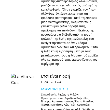
αμύθητης αυτοκρατορίας καλλυντικών,
μοιάζει να τα έχει όλα, εκτός από αγάπη
και ελευθερία. Όταν γνωρίζει τον Πιερ-
Αλέν Φαντέν, έναν εκκεντρικό και
φιλόδοξο φωτογράφο, κατά τη διάρκεια
μιας φωτογράφισης, ανάμεσά τους
γεννιέται μια φιλία απρόβλεπτη,
αμφίσημη και επικίνδυνη. Εκείνος της
προσφέρει μια διέξοδο από τη χρυσή
φυλακή της ζωής της, ενώ εκείνη του
ανοίγει την πόρτα σε έναν κόσμο
αμύθητου πλούτου και προνομίων. Όσο
η έλξη και η εξάρτηση μεταξύ τους
μεγαλώνουν, τόσο η Μαριάν τού χαρίζει
όλο και περισσότερα, εκνευρίζοντας τον
περίγυρό της.
Έτσι είναι η ζωή
La Vita va Cosi
Κομεντί
2025
(ΕΓΧΡ.)
Σκηνοθεσία:
Ρικάρντο Μιλάνι
Πρωταγωνιστούν:
Βιρτζίνια Ραφαέλε,
Ντιέγκο Αμπαταντουόνο, Άλντο Μπάλιο,
Τζουζέπε Ινιάτσιο Λόι, Γκέπι Κουτσιάρι
Η ταινία καταγράφει τις αλληλένδετες