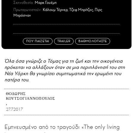
Σκηνοθεσία:
Μαρκ Γουέμπ
Πρωταγωνιστούν:
Κάλουμ Τέρνερ, Τζεφ Μπρίτζες, Πιρς
Μπρόσναν
ΠΟΥ ΠΑΙΖΕΤΑΙ
TRAILER
ΒΑΘΜΟΛΟΓΗΣΤΕ
Όλα όσα γνώριζε ο Τόμας για τη ζωή και την οικογένεια
πρόκειται να αλλάξουν όταν σε μια περιπλάνησή του στη
Νέα Υόρκη θα γνωρίσει συμπτωματικά την ερωμένη του
πατέρα του.
ΘΟΔΩΡΉΣ
ΚΟΥΤΣΟΓΙΑΝΝΌΠΟΥΛΟΣ
27.7.2017
Εμπνευσμένο από το τραγούδι «The only living