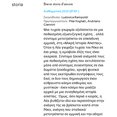
Breve storia d'amore
Αισθηματική
2025
(ΕΓΧΡ.)
Σκηνοθεσία:
Ludovica Rampoldi
Πρωταγωνιστούν:
Pilar Fogliati, Andriano
Giannini
Μια τυχαία γνωριμία εξελίσσεται σε μια
παθιασμένη εξωσυζυγική σχέση… αλλά
σύντομα μετατρέπεται σε επικίνδυνη
εμμονή, στη «Μικρή Ιστορία Απιστίας».
Όταν η Λέα γνωρίζει τυχαία τον Ρόκο σε
ένα μπαρ, η αμοιβαία έλξη τους είναι
ακαριαία. Σύντομα ξεκινά ανάμεσά τους
μια παθιασμένη σχέση που εκτυλίσσεται
μέσα από σύντομες συναντήσεις σε ένα
δωμάτιο ξενοδοχείου, κρυφή φυσικά
από τους εκατέρωθεν συντρόφους τους.
Εκεί, οι δυο τους δημιουργούν έναν
εύθραυστο κόσμο επιθυμίας και
μυστικών - έναν κόσμο που μοιάζει
αρχικά με μια συνηθισμένη ιστορία
απιστίας. Όμως, όσο περνά ο καιρός, η
Λέα βυθίζεται όλο και περισσότερο στην
ανάγκη της να βρίσκεται κοντά στον
Ρόκο, ανάγκη που σταδιακά
μετατρέπεται σε εμμονή και την οδηγεί