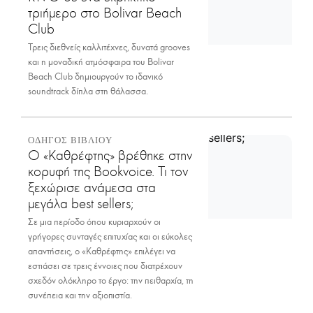
τριήμερο στο Bolivar Beach
Club
Τρεις διεθνείς καλλιτέχνες, δυνατά grooves
και η μοναδική ατμόσφαιρα του Bolivar
Beach Club δημιουργούν το ιδανικό
soundtrack δίπλα στη θάλασσα.
ΟΔΗΓΟΣ ΒΙΒΛΙΟΥ
Ο «Καθρέφτης» βρέθηκε στην
κορυφή της Bookvoice. Τι τον
ξεχώρισε ανάμεσα στα
μεγάλα best sellers;
Σε μια περίοδο όπου κυριαρχούν οι
γρήγορες συνταγές επιτυχίας και οι εύκολες
απαντήσεις, ο «Καθρέφτης» επιλέγει να
εστιάσει σε τρεις έννοιες που διατρέχουν
σχεδόν ολόκληρο το έργο: την πειθαρχία, τη
συνέπεια και την αξιοπιστία.