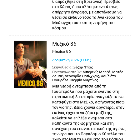
διαπράχθηκε στη Βρετανική Πρεσβεία
στο Κάιρο, όπου κλάπηκε ένα άκρως
απόρρητο έγγραφο, με αποτέλεσμα να
θέσει σε κίνδυνο τόσο τα Ανάκτορα του
Μπάκιγχαμ όσο και την ειρήνη του
κόσμου.
Μεξικό 86
Mexico 86
Δραματική
2026
(ΕΓΧΡ.)
Σκηνοθεσία:
Σέζαρ Ντίαζ
Πρωταγωνιστούν:
Μπερενίς Μπεζό, Ματέο
Λαμπέ, Λεονάρδο Ορτίζγκρις, Χουλιέτα
Εγουρόλα, Φερμίν Μαρτίνες
Μια νεαρή αντάρτισσα από τη
Γουατεμάλα που μάχεται ενάντια στη
στρατιωτική δικτατορία αναγκάζεται να
καταφύγει στο Μεξικό, αφήνοντας πίσω
τον γιο της. Δέκα χρόνια αργότερα, όταν
εκείνος έρχεται να ζήσει μαζί της,
καλείται να επιλέξει ανάμεσα στα
καθήκοντά της ως μητέρα και στη
συνέχιση του επαναστατικού της αγώνα,
την ώρα που το Παγκόσμιο Κύπελλο του
1986 στρέφει τα βλέμματα του κόσμου