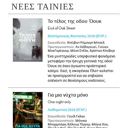
ΝΕΕΣ ΤΑΙΝΙΕΣ
Το τέλος της οδου Όουκ
End of Oak Street
Επιστημονικής Φαντασίας
2026
(ΕΓΧΡ.)
Σκηνοθεσία:
Ντέιβιντ Ρόμπερτ Μίτσελ
Πρωταγωνιστούν:
Αν Χάθαγουεϊ, Γιούαν
ΜακΓκρέγκορ, Μέισι Στέλα, Κρίστιαν Κόνβερι
Ένα μυστηριώδες υπερφυσικό φαινόμενο
μεταφέρει την ήσυχη γειτονιά της οδού
Όουκ σε έναν άγνωστο προϊστορικό
κόσμο. Εκεί, η οικογένεια Πλατ καλείται
να προσαρμοστεί και να επιβιώσει
απέναντι σε θανάσιμους κινδύνους.
Για μια νύχτα μόνο
One night only
Αισθηματική
2026
(ΕΓΧΡ.)
Σκηνοθεσία:
Γουίλ Γκλακ
Πρωταγωνιστούν:
Μόνικα
Μπαρμπάρο,Κάλουμ Τέρνερ, Μάγια Χοκ,