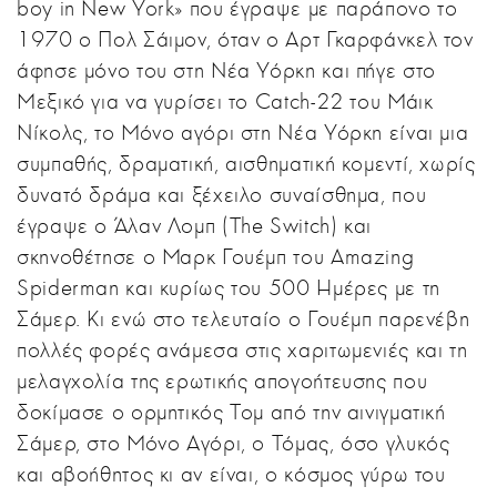
boy in New York» που έγραψε με παράπονο το
1970 ο Πολ Σάιμον, όταν ο Αρτ Γκαρφάνκελ τον
άφησε μόνο του στη Νέα Υόρκη και πήγε στο
Μεξικό για να γυρίσει το Catch-22 του Μάικ
Νίκολς, το Μόνο αγόρι στη Νέα Υόρκη είναι μια
συμπαθής, δραματική, αισθηματική κομεντί, χωρίς
δυνατό δράμα και ξέχειλο συναίσθημα, που
έγραψε ο Άλαν Λομπ (The Switch) και
σκηνοθέτησε ο Μαρκ Γουέμπ του Amazing
Spiderman και κυρίως του 500 Ημέρες με τη
Σάμερ. Κι ενώ στο τελευταίο ο Γουέμπ παρενέβη
πολλές φορές ανάμεσα στις χαριτωμενιές και τη
μελαγχολία της ερωτικής απογοήτευσης που
δοκίμασε ο ορμητικός Τομ από την αινιγματική
Σάμερ, στο Μόνο Αγόρι, ο Τόμας, όσο γλυκός
και αβοήθητος κι αν είναι, ο κόσμος γύρω του