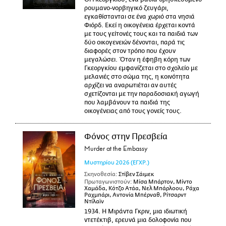
ρουμανο-νορβηγικό ζευγάρι,
εγκαθίστανται σε ένα χωριό στα νησιά
Φιόρδ. Εκεί η οικογένεια έρχεται κοντά
με τους γείτονές τους και τα παιδιά των
δύο οικογενειών δένονται, παρά τις
διαφορές στον τρόπο που έχουν
μεγαλώσει. Όταν η έφηβη κόρη των
Γκεοργκίου εμφανίζεται στο σχολείο με
μελανιές στο σώμα της, η κοινότητα
αρχίζει να αναρωτιέται αν αυτές
σχετίζονται με την παραδοσιακή αγωγή
που λαμβάνουν τα παιδιά της
οικογένειας από τους γονείς τους.
Φόνος στην Πρεσβεία
Murder at the Embassy
Μυστηρίου
2026
(ΕΓΧΡ.)
Σκηνοθεσία:
Στίβεν Σάιμεκ
Πρωταγωνιστούν:
Μίσα Μπάρτον, Μίντο
Χαμάδα, Κότζο Ατάα, Νελ Μπάρλοου, Ράχα
Ραχμπάρι, Αντονία Μπέρναθ, Ρίτσαρντ
Ντίλαϊν
1934. Η Μιράντα Γκριν, μια ιδιωτική
ντετέκτιβ, ερευνά μια δολοφονία που