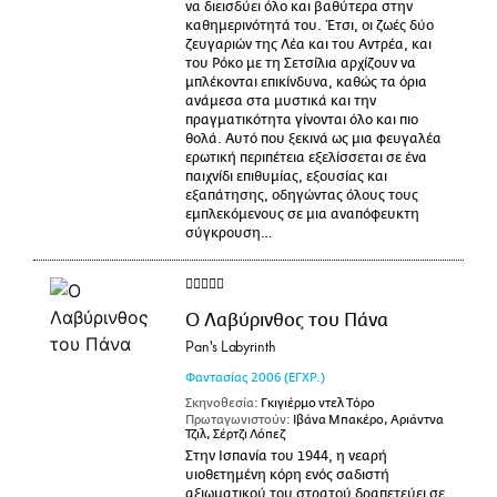
να διεισδύει όλο και βαθύτερα στην
καθημερινότητά του. Έτσι, οι ζωές δύο
ζευγαριών της Λέα και του Αντρέα, και
του Ρόκο με τη Σετσίλια αρχίζουν να
μπλέκονται επικίνδυνα, καθώς τα όρια
ανάμεσα στα μυστικά και την
πραγματικότητα γίνονται όλο και πιο
θολά. Αυτό που ξεκινά ως μια φευγαλέα
ερωτική περιπέτεια εξελίσσεται σε ένα
παιχνίδι επιθυμίας, εξουσίας και
εξαπάτησης, οδηγώντας όλους τους
εμπλεκόμενους σε μια αναπόφευκτη
σύγκρουση…
Ο Λαβύρινθος του Πάνα
Pan's Labyrinth
Φαντασίας
2006
(ΕΓΧΡ.)
Σκηνοθεσία:
Γκιγιέρμο ντελ Τόρο
Πρωταγωνιστούν:
Ιβάνα Μπακέρο, Αριάντνα
Τζιλ, Σέρτζι Λόπεζ
Στην Ισπανία του 1944, η νεαρή
υιοθετημένη κόρη ενός σαδιστή
αξιωματικού του στρατού δραπετεύει σε