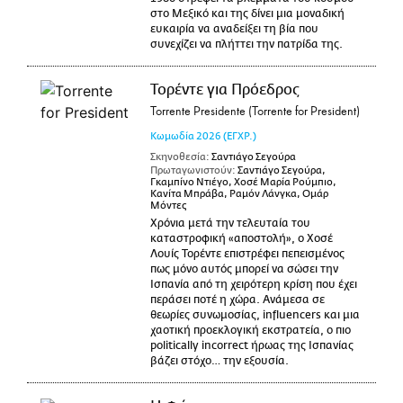
στο Μεξικό και της δίνει μια μοναδική
ευκαιρία να αναδείξει τη βία που
συνεχίζει να πλήττει την πατρίδα της.
Τορέντε για Πρόεδρος
Torrente Presidente (Torrente for President)
Κωμωδία
2026
(ΕΓΧΡ.)
Σκηνοθεσία:
Σαντιάγο Σεγούρα
Πρωταγωνιστούν:
Σαντιάγο Σεγούρα,
Γκαμπίνο Ντιέγο, Χοσέ Μαρία Ρούμπιο,
Κανίτα Μπράβα, Ραμόν Λάνγκα, Ομάρ
Μόντες
Χρόνια μετά την τελευταία του
καταστροφική «αποστολή», ο Χοσέ
Λουίς Τορέντε επιστρέφει πεπεισμένος
πως μόνο αυτός μπορεί να σώσει την
Ισπανία από τη χειρότερη κρίση που έχει
περάσει ποτέ η χώρα. Ανάμεσα σε
θεωρίες συνωμοσίας, influencers και μια
χαοτική προεκλογική εκστρατεία, ο πιο
politically incorrect ήρωας της Ισπανίας
βάζει στόχο… την εξουσία.