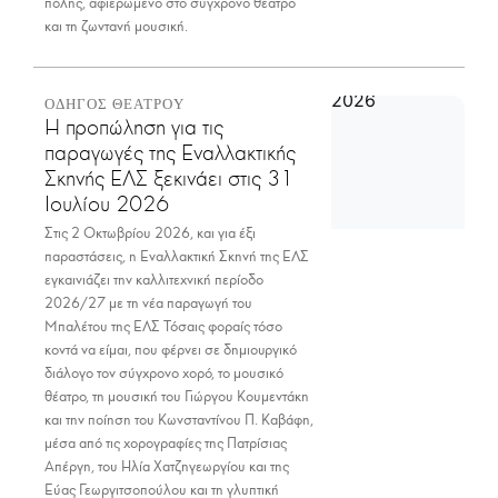
πόλης, αφιερωμένο στο σύγχρονο θέατρο
και τη ζωντανή μουσική.
ΟΔΗΓΟΣ ΘΕΑΤΡΟΥ
Η προπώληση για τις
παραγωγές της Εναλλακτικής
Σκηνής ΕΛΣ ξεκινάει στις 31
Ιουλίου 2026
Στις 2 Οκτωβρίου 2026, και για έξι
παραστάσεις, η Εναλλακτική Σκηνή της ΕΛΣ
εγκαινιάζει την καλλιτεχνική περίοδο
2026/27 με τη νέα παραγωγή του
Μπαλέτου της ΕΛΣ Τόσαις φοραίς τόσο
κοντά να είμαι, που φέρνει σε δημιουργικό
διάλογο τον σύγχρονο χορό, το μουσικό
θέατρο, τη μουσική του Γιώργου Κουμεντάκη
και την ποίηση του Κωνσταντίνου Π. Καβάφη,
μέσα από τις χορογραφίες της Πατρίσιας
Απέργη, του Ηλία Χατζηγεωργίου και της
Εύας Γεωργιτσοπούλου και τη γλυπτική