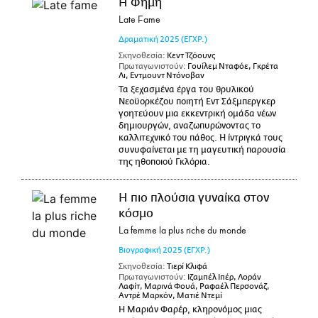
Η Φήμη
Late Fame
Δραματική
2025
(ΕΓΧΡ.)
Σκηνοθεσία:
Κεντ Τζόουνς
Πρωταγωνιστούν:
Γουίλεμ Νταφόε, Γκρέτα
Λι, Εντμουντ Ντόνοβαν
Τα ξεχασμένα έργα του θρυλικού
Νεοϋορκέζου ποιητή Εντ Σάξμπεργκερ
γοητεύουν μια εκκεντρική ομάδα νέων
δημιουργών, αναζωπυρώνοντας το
καλλιτεχνικό του πάθος. Η ίντριγκά τους
συνυφαίνεται με τη μαγευτική παρουσία
της ηθοποιού Γκλόρια.
Η πιο πλούσια γυναίκα στον
κόσμο
La femme la plus riche du monde
Βιογραφική
2025
(ΕΓΧΡ.)
Σκηνοθεσία:
Τιερί Κλιφά
Πρωταγωνιστούν:
Ιζαμπέλ Ιπέρ, Λοράν
Λαφίτ, Μαρινά Φουά, Ραφαέλ Περσονάζ,
Αντρέ Μαρκόν, Ματιέ Ντεμί
Η Μαριάν Φαρέρ, κληρονόμος μιας