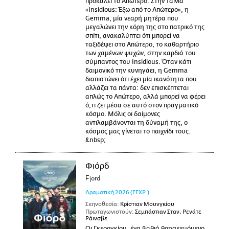
προκαλεί το Απώτερο. Στην ταινία
«Insidious: Έξω από το Απώτερο», η
Gemma, μία νεαρή μητέρα που
μεγαλώνει την κόρη της στο πατρικό της
σπίτι, ανακαλύπτει ότι μπορεί να
ταξιδέψει στο Απώτερο, το καθαρτήριο
των χαμένων ψυχών, στην καρδιά του
σύμπαντος του Insidious. Όταν κάτι
δαιμονικό την κυνηγάει, η Gemma
διαπιστώνει ότι έχει μία ικανότητα που
αλλάζει τα πάντα: δεν επισκέπτεται
απλώς το Απώτερο, αλλά μπορεί να φέρει
ό,τι ζει μέσα σε αυτό στον πραγματικό
κόσμο. Μόλις οι δαίμονες
αντιλαμβάνονται τη δύναμή της, ο
κόσμος μας γίνεται το παιχνίδι τους.
&nbsp;
Φιόρδ
Fjord
Δραματική
2026
(ΕΓΧΡ.)
Σκηνοθεσία:
Κρίστιαν Μουνγκίου
Πρωταγωνιστούν:
Σεμπάστιαν Σταν, Ρενάτε
Ράινσβε
Οι Γκεοργκίου, ένα βαθιά θρησκευόμενο