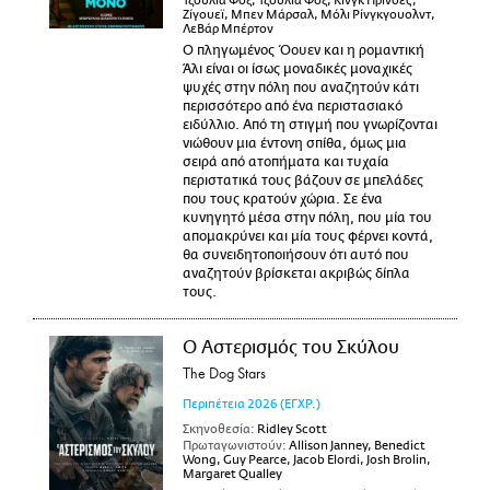
Τζούλια Φοξ, Τζούλια Φοξ, Κινγκ Πρίνσες,
Ζίγουεϊ, Μπεν Μάρσαλ, Μόλι Ρίνγκγουολντ,
ΛεΒάρ Μπέρτον
Ο πληγωμένος Όουεν και η ρομαντική
Άλι είναι οι ίσως μοναδικές μοναχικές
ψυχές στην πόλη που αναζητούν κάτι
περισσότερο από ένα περιστασιακό
ειδύλλιο. Από τη στιγμή που γνωρίζονται
νιώθουν μια έντονη σπίθα, όμως μια
σειρά από ατοπήματα και τυχαία
περιστατικά τους βάζουν σε μπελάδες
που τους κρατούν χώρια. Σε ένα
κυνηγητό μέσα στην πόλη, που μία του
απομακρύνει και μία τους φέρνει κοντά,
θα συνειδητοποιήσουν ότι αυτό που
αναζητούν βρίσκεται ακριβώς δίπλα
τους.
Ο Αστερισμός του Σκύλου
The Dog Stars
Περιπέτεια
2026
(ΕΓΧΡ.)
Σκηνοθεσία:
Ridley Scott
Πρωταγωνιστούν:
Allison Janney, Benedict
Wong, Guy Pearce, Jacob Elordi, Josh Brolin,
Margaret Qualley