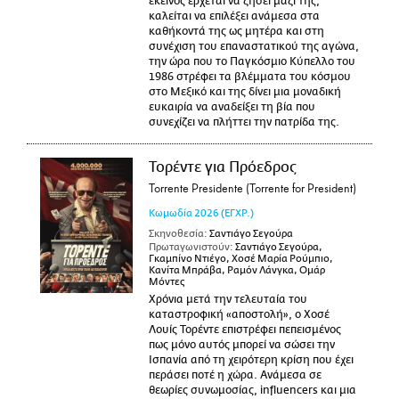
εκείνος έρχεται να ζήσει μαζί της,
καλείται να επιλέξει ανάμεσα στα
καθήκοντά της ως μητέρα και στη
συνέχιση του επαναστατικού της αγώνα,
την ώρα που το Παγκόσμιο Κύπελλο του
1986 στρέφει τα βλέμματα του κόσμου
στο Μεξικό και της δίνει μια μοναδική
ευκαιρία να αναδείξει τη βία που
συνεχίζει να πλήττει την πατρίδα της.
Τορέντε για Πρόεδρος
Torrente Presidente (Torrente for President)
Κωμωδία
2026
(ΕΓΧΡ.)
Σκηνοθεσία:
Σαντιάγο Σεγούρα
Πρωταγωνιστούν:
Σαντιάγο Σεγούρα,
Γκαμπίνο Ντιέγο, Χοσέ Μαρία Ρούμπιο,
Κανίτα Μπράβα, Ραμόν Λάνγκα, Ομάρ
Μόντες
Χρόνια μετά την τελευταία του
καταστροφική «αποστολή», ο Χοσέ
Λουίς Τορέντε επιστρέφει πεπεισμένος
πως μόνο αυτός μπορεί να σώσει την
Ισπανία από τη χειρότερη κρίση που έχει
περάσει ποτέ η χώρα. Ανάμεσα σε
θεωρίες συνωμοσίας, influencers και μια