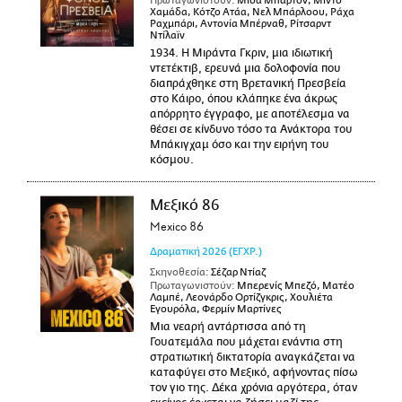
Πρωταγωνιστούν:
Μίσα Μπάρτον, Μίντο
Χαμάδα, Κότζο Ατάα, Νελ Μπάρλοου, Ράχα
Ραχμπάρι, Αντονία Μπέρναθ, Ρίτσαρντ
Ντίλαϊν
1934. Η Μιράντα Γκριν, μια ιδιωτική
ντετέκτιβ, ερευνά μια δολοφονία που
διαπράχθηκε στη Βρετανική Πρεσβεία
στο Κάιρο, όπου κλάπηκε ένα άκρως
απόρρητο έγγραφο, με αποτέλεσμα να
θέσει σε κίνδυνο τόσο τα Ανάκτορα του
Μπάκιγχαμ όσο και την ειρήνη του
κόσμου.
Μεξικό 86
Mexico 86
Δραματική
2026
(ΕΓΧΡ.)
Σκηνοθεσία:
Σέζαρ Ντίαζ
Πρωταγωνιστούν:
Μπερενίς Μπεζό, Ματέο
Λαμπέ, Λεονάρδο Ορτίζγκρις, Χουλιέτα
Εγουρόλα, Φερμίν Μαρτίνες
Μια νεαρή αντάρτισσα από τη
Γουατεμάλα που μάχεται ενάντια στη
στρατιωτική δικτατορία αναγκάζεται να
καταφύγει στο Μεξικό, αφήνοντας πίσω
τον γιο της. Δέκα χρόνια αργότερα, όταν