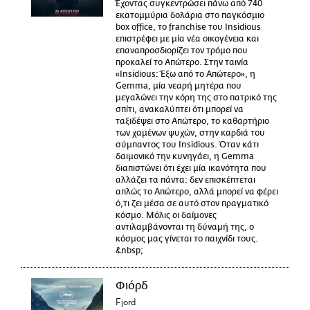
Έχοντας συγκεντρώσει πάνω από 740
εκατομμύρια δολάρια στο παγκόσμιο
box office, το franchise του Insidious
επιστρέφει με μία νέα οικογένεια και
επαναπροσδιορίζει τον τρόμο που
προκαλεί το Απώτερο. Στην ταινία
«Insidious: Έξω από το Απώτερο», η
Gemma, μία νεαρή μητέρα που
μεγαλώνει την κόρη της στο πατρικό της
σπίτι, ανακαλύπτει ότι μπορεί να
ταξιδέψει στο Απώτερο, το καθαρτήριο
των χαμένων ψυχών, στην καρδιά του
σύμπαντος του Insidious. Όταν κάτι
δαιμονικό την κυνηγάει, η Gemma
διαπιστώνει ότι έχει μία ικανότητα που
αλλάζει τα πάντα: δεν επισκέπτεται
απλώς το Απώτερο, αλλά μπορεί να φέρει
ό,τι ζει μέσα σε αυτό στον πραγματικό
κόσμο. Μόλις οι δαίμονες
αντιλαμβάνονται τη δύναμή της, ο
κόσμος μας γίνεται το παιχνίδι τους.
&nbsp;
Φιόρδ
Fjord