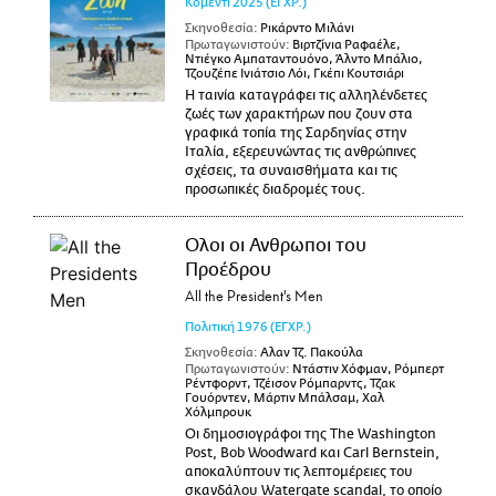
Κομεντί
2025
(ΕΓΧΡ.)
Σκηνοθεσία:
Ρικάρντο Μιλάνι
Πρωταγωνιστούν:
Βιρτζίνια Ραφαέλε,
Ντιέγκο Αμπαταντουόνο, Άλντο Μπάλιο,
Τζουζέπε Ινιάτσιο Λόι, Γκέπι Κουτσιάρι
Η ταινία καταγράφει τις αλληλένδετες
ζωές των χαρακτήρων που ζουν στα
γραφικά τοπία της Σαρδηνίας στην
Ιταλία, εξερευνώντας τις ανθρώπινες
σχέσεις, τα συναισθήματα και τις
προσωπικές διαδρομές τους.
Ολοι οι Ανθρωποι του
Προέδρου
All the President's Men
Πολιτική
1976
(ΕΓΧΡ.)
Σκηνοθεσία:
Αλαν Τζ. Πακούλα
Πρωταγωνιστούν:
Ντάστιν Χόφμαν, Ρόμπερτ
Ρέντφορντ, Τζέισον Ρόμπαρντς, Τζακ
Γουόρντεν, Μάρτιν Μπάλσαμ, Χαλ
Χόλμπρουκ
Οι δημοσιογράφοι της The Washington
Post, Bob Woodward και Carl Bernstein,
αποκαλύπτουν τις λεπτομέρειες του
σκανδάλου Watergate scandal, το οποίο