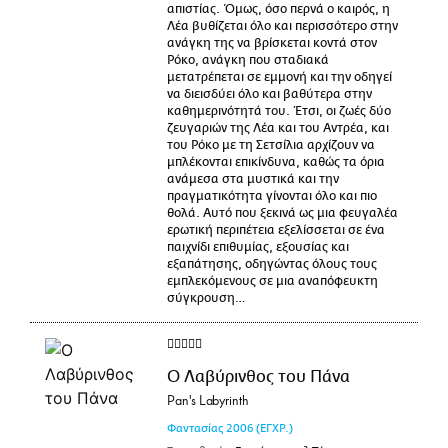
απιστίας. Όμως, όσο περνά ο καιρός, η
Λέα βυθίζεται όλο και περισσότερο στην
ανάγκη της να βρίσκεται κοντά στον
Ρόκο, ανάγκη που σταδιακά
μετατρέπεται σε εμμονή και την οδηγεί
να διεισδύει όλο και βαθύτερα στην
καθημερινότητά του. Έτσι, οι ζωές δύο
ζευγαριών της Λέα και του Αντρέα, και
του Ρόκο με τη Σετσίλια αρχίζουν να
μπλέκονται επικίνδυνα, καθώς τα όρια
ανάμεσα στα μυστικά και την
πραγματικότητα γίνονται όλο και πιο
θολά. Αυτό που ξεκινά ως μια φευγαλέα
ερωτική περιπέτεια εξελίσσεται σε ένα
παιχνίδι επιθυμίας, εξουσίας και
εξαπάτησης, οδηγώντας όλους τους
εμπλεκόμενους σε μια αναπόφευκτη
σύγκρουση…
Ο Λαβύρινθος του Πάνα
Pan's Labyrinth
Φαντασίας
2006
(ΕΓΧΡ.)