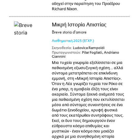
οδηγεί στην παραίτηση του Προέδρου
Richard Nixon.
Μικρή Ιστορία Απιστίας
Breve storia d'amore
Αισθηματική
2025
(ΕΓΧΡ.)
Σκηνοθεσία:
Ludovica Rampoldi
Πρωταγωνιστούν:
Pilar Fogliati, Andriano
Giannini
Μια τυχαία γνωριμία εξελίσσεται σε μια
παθιασμένη εξωσυζυγική σχέση… αλλά
σύντομα μετατρέπεται σε επικίνδυνη
εμμονή, στη «Μικρή Ιστορία Απιστίας».
Όταν η Λέα γνωρίζει τυχαία τον Ρόκο σε
ένα μπαρ, η αμοιβαία έλξη τους είναι
ακαριαία. Σύντομα ξεκινά ανάμεσά τους
μια παθιασμένη σχέση που εκτυλίσσεται
μέσα από σύντομες συναντήσεις σε ένα
δωμάτιο ξενοδοχείου, κρυφή φυσικά
από τους εκατέρωθεν συντρόφους τους.
Εκεί, οι δυο τους δημιουργούν έναν
εύθραυστο κόσμο επιθυμίας και
μυστικών - έναν κόσμο που μοιάζει
αρχικά με μια συνηθισμένη ιστορία