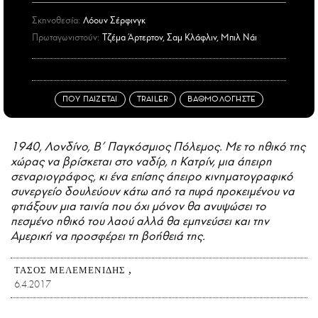
Σκηνοθεσία:
Λόουν Σέρφινγκ
Πρωταγωνιστούν:
Τζέμα Άρτερτον, Σαμ Κλάφλιν, Μπιλ Νάι
ΠΟΥ ΠΑΙΖΕΤΑΙ
TRAILER
ΒΑΘΜΟΛΟΓΗΣΤΕ
1940, Λονδίνο, Β’ Παγκόσμιος Πόλεμος. Με το ηθικό της
χώρας να βρίσκεται στο ναδίρ, η Κατρίν, μια άπειρη
σεναριογράφος, κι ένα επίσης άπειρο κινηματογραφικό
συνεργείο δουλεύουν κάτω από τα πυρά προκειμένου να
φτιάξουν μια ταινία που όχι μόνον θα ανυψώσει το
πεσμένο ηθικό του λαού αλλά θα εμπνεύσει και την
Αμερική να προσφέρει τη βοήθειά της.
ΤΆΣΟΣ ΜΕΛΕΜΕΝΊΔΗΣ
6.4.2017