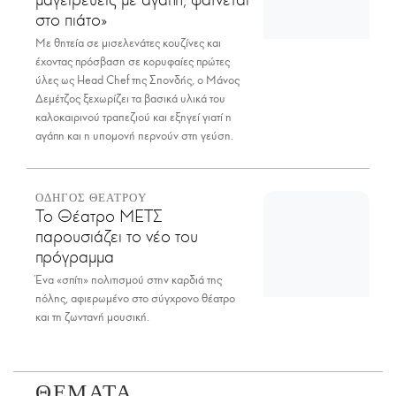
στο πιάτο»
Με θητεία σε μισελενάτες κουζίνες και
έχοντας πρόσβαση σε κορυφαίες πρώτες
ύλες ως Head Chef της Σπονδής, ο Μάνος
Δεμέτζος ξεχωρίζει τα βασικά υλικά του
καλοκαιρινού τραπεζιού και εξηγεί γιατί η
αγάπη και η υπομονή περνούν στη γεύση.
ΟΔΗΓΟΣ ΘΕΑΤΡΟΥ
Το Θέατρο ΜΕΤΣ
παρουσιάζει το νέο του
πρόγραμμα
Ένα «σπίτι» πολιτισμού στην καρδιά της
πόλης, αφιερωμένο στο σύγχρονο θέατρο
και τη ζωντανή μουσική.
ΘΕΜΑΤΑ