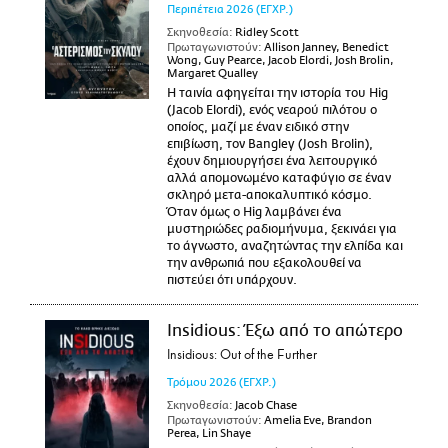
Περιπέτεια
2026
(ΕΓΧΡ.)
Σκηνοθεσία:
Ridley Scott
Πρωταγωνιστούν:
Allison Janney, Benedict
Wong, Guy Pearce, Jacob Elordi, Josh Brolin,
Margaret Qualley
Η ταινία αφηγείται την ιστορία του Hig
(Jacob Elordi), ενός νεαρού πιλότου ο
οποίος, μαζί με έναν ειδικό στην
επιβίωση, τον Bangley (Josh Brolin),
έχουν δημιουργήσει ένα λειτουργικό
αλλά απομονωμένο καταφύγιο σε έναν
σκληρό μετα-αποκαλυπτικό κόσμο.
Όταν όμως ο Hig λαμβάνει ένα
μυστηριώδες ραδιομήνυμα, ξεκινάει για
το άγνωστο, αναζητώντας την ελπίδα και
την ανθρωπιά που εξακολουθεί να
πιστεύει ότι υπάρχουν.
Insidious: Έξω από το απώτερο
Insidious: Out of the Further
Τρόμου
2026
(ΕΓΧΡ.)
Σκηνοθεσία:
Jacob Chase
Πρωταγωνιστούν:
Amelia Eve, Brandon
Perea, Lin Shaye