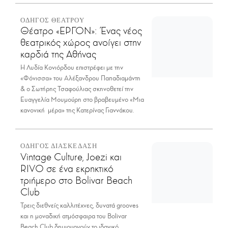
ΟΔΗΓΟΣ ΘΕΑΤΡΟΥ
Θέατρο «ΕΡΓΟΝ»: Ένας νέος
θεατρικός χώρος ανοίγει στην
καρδιά της Αθήνας
Η Λυδία Κονιόρδου επιστρέφει με την
«Φόνισσα» του Αλέξανδρου Παπαδιαμάντη
& ο Σωτήρης Τσαφούλιας σκηνοθετεί την
Ευαγγελία Μουμούρη στο βραβευμένο «Μια
κανονική μέρα» της Κατερίνας Γιαννάκου.
ΟΔΗΓΟΣ ΔΙΑΣΚΕΔΑΣΗ
Vintage Culture, Joezi και
RIVO σε ένα εκρηκτικό
τριήμερο στο Bolivar Beach
Club
Τρεις διεθνείς καλλιτέχνες, δυνατά grooves
και η μοναδική ατμόσφαιρα του Bolivar
Beach Club δημιουργούν το ιδανικό