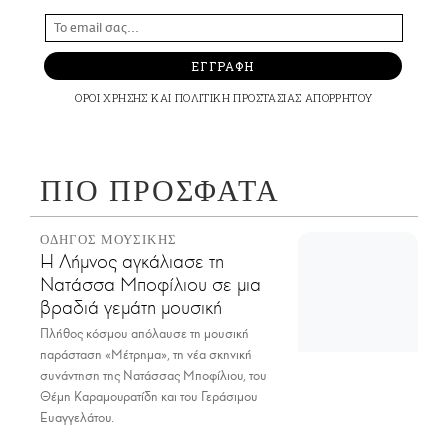
ΕΓΓΡΑΦΗ
ΟΡΟΙ ΧΡΗΣΗΣ
ΚΑΙ
ΠΟΛΙΤΙΚΗ ΠΡΟΣΤΑΣΙΑΣ ΑΠΟΡΡΗΤΟΥ
ΠΙΟ ΠΡΟΣΦΑΤΑ
ΟΔΗΓΟΣ ΜΟΥΣΙΚΗΣ
Η Λήμνος αγκάλιασε τη
Νατάσσα Μποφίλιου σε μια
βραδιά γεμάτη μουσική
Πλήθος κόσμου απόλαυσε τη μουσική
παράσταση «Μέτρημα», τη νέα σκηνική
συνάντηση της Νατάσσας Μποφίλιου, του
Θέμη Καραμουρατίδη και του Γεράσιμου
Ευαγγελάτου.