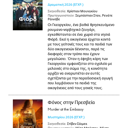
Δραματική
2026
(ΕΓΧΡ.)
Σκηνοθεσία:
Κρίστιαν Μουνγκίου
Πρωταγωνιστούν:
Σεμπάστιαν Σταν, Ρενάτε
Ράινσβε
Οι Γκεοργκίου, ένα βαθιά θρησκευόμενο
ρουμανο-νορβηγικό ζευγάρι,
εγκαθίστανται σε ένα χωριό στα νησιά
Φιόρδ. Εκεί η οικογένεια έρχεται κοντά
με τους γείτονές τους και τα παιδιά των
δύο οικογενειών δένονται, παρά τις
διαφορές στον τρόπο που έχουν
μεγαλώσει. Όταν η έφηβη κόρη των
Γκεοργκίου εμφανίζεται στο σχολείο με
μελανιές στο σώμα της, η κοινότητα
αρχίζει να αναρωτιέται αν αυτές
σχετίζονται με την παραδοσιακή αγωγή
που λαμβάνουν τα παιδιά της
οικογένειας από τους γονείς τους.
Φόνος στην Πρεσβεία
Murder at the Embassy
Μυστηρίου
2026
(ΕΓΧΡ.)
Σκηνοθεσία:
Στίβεν Σάιμεκ