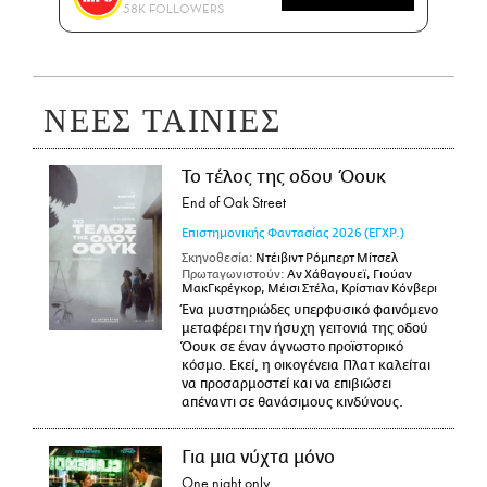
58K FOLLOWERS
ΝΕΕΣ ΤΑΙΝΙΕΣ
Το τέλος της οδου Όουκ
End of Oak Street
Επιστημονικής Φαντασίας
2026
(ΕΓΧΡ.)
Σκηνοθεσία:
Ντέιβιντ Ρόμπερτ Μίτσελ
Πρωταγωνιστούν:
Αν Χάθαγουεϊ, Γιούαν
ΜακΓκρέγκορ, Μέισι Στέλα, Κρίστιαν Κόνβερι
Ένα μυστηριώδες υπερφυσικό φαινόμενο
μεταφέρει την ήσυχη γειτονιά της οδού
Όουκ σε έναν άγνωστο προϊστορικό
κόσμο. Εκεί, η οικογένεια Πλατ καλείται
να προσαρμοστεί και να επιβιώσει
απέναντι σε θανάσιμους κινδύνους.
Για μια νύχτα μόνο
One night only