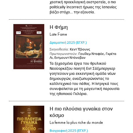
χαοτική προεκλογική εκστρατεία, ο πιο
politically incorrect ήρωας της Ισπανίας
βάζει στόχο… την εξουσία.
Η Φήμη
Late Fame
Δραματική
2025
(ΕΓΧΡ.)
Σκηνοθεσία:
Κεντ Τζόουνς
Πρωταγωνιστούν:
Γουίλεμ Νταφόε, Γκρέτα
Λι, Εντμουντ Ντόνοβαν
Τα ξεχασμένα έργα του θρυλικού
Νεοϋορκέζου ποιητή Εντ Σάξμπεργκερ
γοητεύουν μια εκκεντρική ομάδα νέων
δημιουργών, αναζωπυρώνοντας το
καλλιτεχνικό του πάθος. Η ίντριγκά τους
συνυφαίνεται με τη μαγευτική παρουσία
της ηθοποιού Γκλόρια.
Η πιο πλούσια γυναίκα στον
κόσμο
La femme la plus riche du monde
Βιογραφική
2025
(ΕΓΧΡ.)