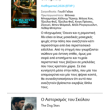
Αισθηματική
2026
(ΕΓΧΡ.)
Σκηνοθεσία:
Γουίλ Γκλακ
Πρωταγωνιστούν:
Μόνικα
Μπαρμπάρο,Κάλουμ Τέρνερ, Μάγια Χοκ,
Τζούλια Φοξ, Τζούλια Φοξ, Κινγκ Πρίνσες,
Ζίγουεϊ, Μπεν Μάρσαλ, Μόλι Ρίνγκγουολντ,
ΛεΒάρ Μπέρτον
Ο πληγωμένος Όουεν και η ρομαντική
Άλι είναι οι ίσως μοναδικές μοναχικές
ψυχές στην πόλη που αναζητούν κάτι
περισσότερο από ένα περιστασιακό
ειδύλλιο. Από τη στιγμή που γνωρίζονται
νιώθουν μια έντονη σπίθα, όμως μια
σειρά από ατοπήματα και τυχαία
περιστατικά τους βάζουν σε μπελάδες
που τους κρατούν χώρια. Σε ένα
κυνηγητό μέσα στην πόλη, που μία του
απομακρύνει και μία τους φέρνει κοντά,
θα συνειδητοποιήσουν ότι αυτό που
αναζητούν βρίσκεται ακριβώς δίπλα
τους.
Ο Αστερισμός του Σκύλου
The Dog Stars