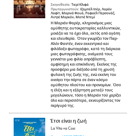
Σκηνοθεσία:
Τιερί Κλιφά
Πρωταγωνιστούν:
Ιζαμπέλ Ιπέρ, Λοράν
Λαφίτ, Μαρινά Φουά, Ραφαέλ Περσονάζ,
Αντρέ Μαρκόν, Ματιέ Ντεμί
Η Μαριάν Φαρέρ, κληρονόμος μιας
αμύθητης αυτοκρατορίας καλλυντικών,
μοιάζει να τα έχει όλα, εκτός από αγάπη
και ελευθερία. Όταν γνωρίζει τον Πιερ-
Αλέν Φαντέν, έναν εκκεντρικό και
φιλόδοξο φωτογράφο, κατά τη διάρκεια
μιας φωτογράφισης, ανάμεσά τους
γεννιέται μια φιλία απρόβλεπτη,
αμφίσημη και επικίνδυνη. Εκείνος της
προσφέρει μια διέξοδο από τη χρυσή
φυλακή της ζωής της, ενώ εκείνη του
ανοίγει την πόρτα σε έναν κόσμο
αμύθητου πλούτου και προνομίων. Όσο
η έλξη και η εξάρτηση μεταξύ τους
μεγαλώνουν, τόσο η Μαριάν τού χαρίζει
όλο και περισσότερα, εκνευρίζοντας τον
περίγυρό της.
Έτσι είναι η ζωή
La Vita va Cosi