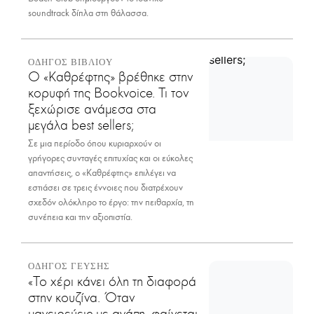
soundtrack δίπλα στη θάλασσα.
ΟΔΗΓΟΣ ΒΙΒΛΙΟΥ
Ο «Καθρέφτης» βρέθηκε στην
κορυφή της Bookvoice. Τι τον
ξεχώρισε ανάμεσα στα
μεγάλα best sellers;
Σε μια περίοδο όπου κυριαρχούν οι
γρήγορες συνταγές επιτυχίας και οι εύκολες
απαντήσεις, ο «Καθρέφτης» επιλέγει να
εστιάσει σε τρεις έννοιες που διατρέχουν
σχεδόν ολόκληρο το έργο: την πειθαρχία, τη
συνέπεια και την αξιοπιστία.
ΟΔΗΓΟΣ ΓΕΥΣΗΣ
«Το χέρι κάνει όλη τη διαφορά
στην κουζίνα. Όταν
μαγειρεύεις με αγάπη, φαίνεται