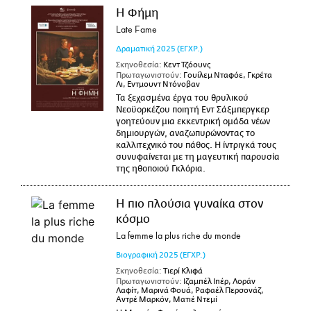
Η Φήμη
Late Fame
Δραματική
2025
(ΕΓΧΡ.)
Σκηνοθεσία:
Κεντ Τζόουνς
Πρωταγωνιστούν:
Γουίλεμ Νταφόε, Γκρέτα
Λι, Εντμουντ Ντόνοβαν
Τα ξεχασμένα έργα του θρυλικού
Νεοϋορκέζου ποιητή Εντ Σάξμπεργκερ
γοητεύουν μια εκκεντρική ομάδα νέων
δημιουργών, αναζωπυρώνοντας το
καλλιτεχνικό του πάθος. Η ίντριγκά τους
συνυφαίνεται με τη μαγευτική παρουσία
της ηθοποιού Γκλόρια.
Η πιο πλούσια γυναίκα στον
κόσμο
La femme la plus riche du monde
Βιογραφική
2025
(ΕΓΧΡ.)
Σκηνοθεσία:
Τιερί Κλιφά
Πρωταγωνιστούν:
Ιζαμπέλ Ιπέρ, Λοράν
Λαφίτ, Μαρινά Φουά, Ραφαέλ Περσονάζ,
Αντρέ Μαρκόν, Ματιέ Ντεμί