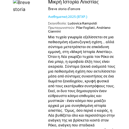
Μικρή Ιστορία Απιστίας
Breve storia d'amore
Αισθηματική
2025
(ΕΓΧΡ.)
Σκηνοθεσία:
Ludovica Rampoldi
Πρωταγωνιστούν:
Pilar Fogliati, Andriano
Giannini
Μια τυχαία γνωριμία εξελίσσεται σε μια
παθιασμένη εξωσυζυγική σχέση… αλλά
σύντομα μετατρέπεται σε επικίνδυνη
εμμονή, στη «Μικρή Ιστορία Απιστίας».
Όταν η Λέα γνωρίζει τυχαία τον Ρόκο σε
ένα μπαρ, η αμοιβαία έλξη τους είναι
ακαριαία. Σύντομα ξεκινά ανάμεσά τους
μια παθιασμένη σχέση που εκτυλίσσεται
μέσα από σύντομες συναντήσεις σε ένα
δωμάτιο ξενοδοχείου, κρυφή φυσικά
από τους εκατέρωθεν συντρόφους τους.
Εκεί, οι δυο τους δημιουργούν έναν
εύθραυστο κόσμο επιθυμίας και
μυστικών - έναν κόσμο που μοιάζει
αρχικά με μια συνηθισμένη ιστορία
απιστίας. Όμως, όσο περνά ο καιρός, η
Λέα βυθίζεται όλο και περισσότερο στην
ανάγκη της να βρίσκεται κοντά στον
Ρόκο, ανάγκη που σταδιακά