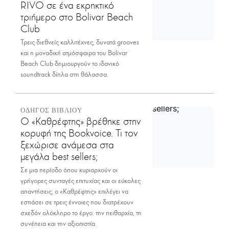
RIVO σε ένα εκρηκτικό
τριήμερο στο Bolivar Beach
Club
Τρεις διεθνείς καλλιτέχνες, δυνατά grooves
και η μοναδική ατμόσφαιρα του Bolivar
Beach Club δημιουργούν το ιδανικό
soundtrack δίπλα στη θάλασσα.
ΟΔΗΓΟΣ ΒΙΒΛΙΟΥ
Ο «Καθρέφτης» βρέθηκε στην
κορυφή της Bookvoice. Τι τον
ξεχώρισε ανάμεσα στα
μεγάλα best sellers;
Σε μια περίοδο όπου κυριαρχούν οι
γρήγορες συνταγές επιτυχίας και οι εύκολες
απαντήσεις, ο «Καθρέφτης» επιλέγει να
εστιάσει σε τρεις έννοιες που διατρέχουν
σχεδόν ολόκληρο το έργο: την πειθαρχία, τη
συνέπεια και την αξιοπιστία.