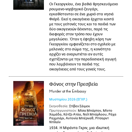
Οι Γκεοργκίου, ένα βαθιά θρησκευόμενο
ρουμανο-νορβηγικό ζευγάρι,
εγκαθίστανται σε ένα χωριό στα νησιά
Φιόρδ. Εκεί η οικογένεια έρχεται κοντά
με τους γείτονές τους και τα παιδιά των
δύο οικογενειών δένονται, παρά τις
διαφορές στον τρόπο που έχουν
μεγαλώσει. Όταν η έφηβη κόρη των
Γκεοργκίου εμφανίζεται στο σχολείο με
μελανιές στο σώμα της, η κοινότητα
αρχίζει να αναρωτιέται αν αυτές
σχετίζονται με την παραδοσιακή αγωγή
που λαμβάνουν τα παιδιά της
οικογένειας από τους γονείς τους.
Φόνος στην Πρεσβεία
Murder at the Embassy
Μυστηρίου
2026
(ΕΓΧΡ.)
Σκηνοθεσία:
Στίβεν Σάιμεκ
Πρωταγωνιστούν:
Μίσα Μπάρτον, Μίντο
Χαμάδα, Κότζο Ατάα, Νελ Μπάρλοου, Ράχα
Ραχμπάρι, Αντονία Μπέρναθ, Ρίτσαρντ
Ντίλαϊν
1934. Η Μιράντα Γκριν, μια ιδιωτική