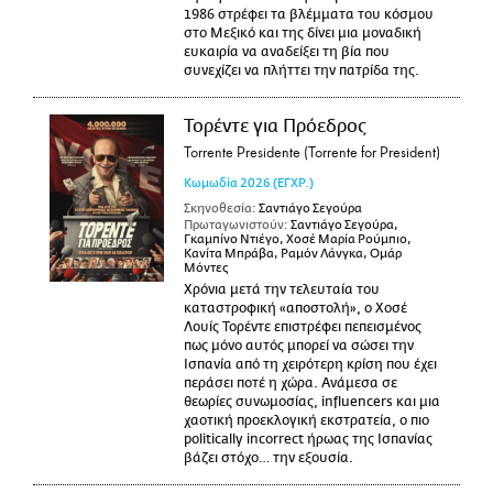
1986 στρέφει τα βλέμματα του κόσμου
στο Μεξικό και της δίνει μια μοναδική
ευκαιρία να αναδείξει τη βία που
συνεχίζει να πλήττει την πατρίδα της.
Τορέντε για Πρόεδρος
Torrente Presidente (Torrente for President)
Κωμωδία
2026
(ΕΓΧΡ.)
Σκηνοθεσία:
Σαντιάγο Σεγούρα
Πρωταγωνιστούν:
Σαντιάγο Σεγούρα,
Γκαμπίνο Ντιέγο, Χοσέ Μαρία Ρούμπιο,
Κανίτα Μπράβα, Ραμόν Λάνγκα, Ομάρ
Μόντες
Χρόνια μετά την τελευταία του
καταστροφική «αποστολή», ο Χοσέ
Λουίς Τορέντε επιστρέφει πεπεισμένος
πως μόνο αυτός μπορεί να σώσει την
Ισπανία από τη χειρότερη κρίση που έχει
περάσει ποτέ η χώρα. Ανάμεσα σε
θεωρίες συνωμοσίας, influencers και μια
χαοτική προεκλογική εκστρατεία, ο πιο
politically incorrect ήρωας της Ισπανίας
βάζει στόχο… την εξουσία.