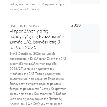
πόλης, αφιερωμένο στο σύγχρονο θέατρο
και τη ζωντανή μουσική.
ΟΔΗΓΟΣ ΘΕΑΤΡΟΥ
Η προπώληση για τις
παραγωγές της Εναλλακτικής
Σκηνής ΕΛΣ ξεκινάει στις 31
Ιουλίου 2026
Στις 2 Οκτωβρίου 2026, και για έξι
παραστάσεις, η Εναλλακτική Σκηνή της ΕΛΣ
εγκαινιάζει την καλλιτεχνική περίοδο
2026/27 με τη νέα παραγωγή του
Μπαλέτου της ΕΛΣ Τόσαις φοραίς τόσο
κοντά να είμαι, που φέρνει σε δημιουργικό
διάλογο τον σύγχρονο χορό, το μουσικό
θέατρο, τη μουσική του Γιώργου Κουμεντάκη
και την ποίηση του Κωνσταντίνου Π. Καβάφη,
μέσα από τις χορογραφίες της Πατρίσιας
Απέργη, του Ηλία Χατζηγεωργίου και της