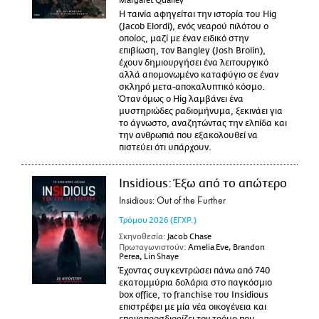
Margaret Qualley
Η ταινία αφηγείται την ιστορία του Hig
(Jacob Elordi), ενός νεαρού πιλότου ο
οποίος, μαζί με έναν ειδικό στην
επιβίωση, τον Bangley (Josh Brolin),
έχουν δημιουργήσει ένα λειτουργικό
αλλά απομονωμένο καταφύγιο σε έναν
σκληρό μετα-αποκαλυπτικό κόσμο.
Όταν όμως ο Hig λαμβάνει ένα
μυστηριώδες ραδιομήνυμα, ξεκινάει για
το άγνωστο, αναζητώντας την ελπίδα και
την ανθρωπιά που εξακολουθεί να
πιστεύει ότι υπάρχουν.
Insidious: Έξω από το απώτερο
Insidious: Out of the Further
Τρόμου
2026
(ΕΓΧΡ.)
Σκηνοθεσία:
Jacob Chase
Πρωταγωνιστούν:
Amelia Eve, Brandon
Perea, Lin Shaye
Έχοντας συγκεντρώσει πάνω από 740
εκατομμύρια δολάρια στο παγκόσμιο
box office, το franchise του Insidious
επιστρέφει με μία νέα οικογένεια και