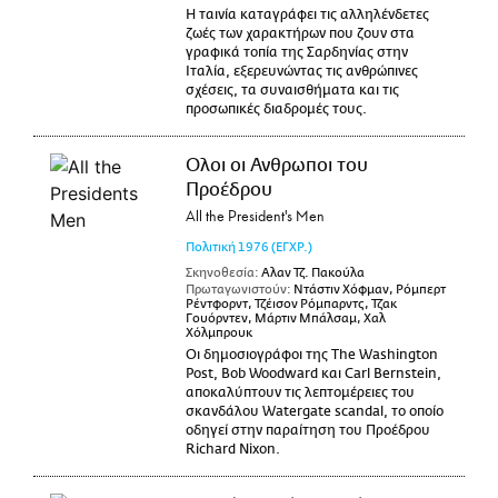
Η ταινία καταγράφει τις αλληλένδετες
ζωές των χαρακτήρων που ζουν στα
γραφικά τοπία της Σαρδηνίας στην
Ιταλία, εξερευνώντας τις ανθρώπινες
σχέσεις, τα συναισθήματα και τις
προσωπικές διαδρομές τους.
Ολοι οι Ανθρωποι του
Προέδρου
All the President's Men
Πολιτική
1976
(ΕΓΧΡ.)
Σκηνοθεσία:
Αλαν Τζ. Πακούλα
Πρωταγωνιστούν:
Ντάστιν Χόφμαν, Ρόμπερτ
Ρέντφορντ, Τζέισον Ρόμπαρντς, Τζακ
Γουόρντεν, Μάρτιν Μπάλσαμ, Χαλ
Χόλμπρουκ
Οι δημοσιογράφοι της The Washington
Post, Bob Woodward και Carl Bernstein,
αποκαλύπτουν τις λεπτομέρειες του
σκανδάλου Watergate scandal, το οποίο
οδηγεί στην παραίτηση του Προέδρου
Richard Nixon.