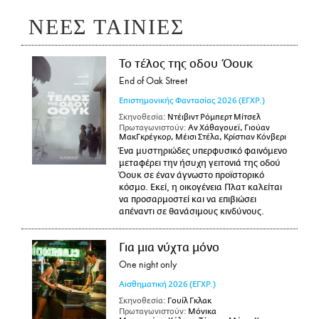
ΝΕΕΣ ΤΑΙΝΙΕΣ
Το τέλος της οδου Όουκ
End of Oak Street
Επιστημονικής Φαντασίας
2026
(ΕΓΧΡ.)
Σκηνοθεσία:
Ντέιβιντ Ρόμπερτ Μίτσελ
Πρωταγωνιστούν:
Αν Χάθαγουεϊ, Γιούαν
ΜακΓκρέγκορ, Μέισι Στέλα, Κρίστιαν Κόνβερι
Ένα μυστηριώδες υπερφυσικό φαινόμενο
μεταφέρει την ήσυχη γειτονιά της οδού
Όουκ σε έναν άγνωστο προϊστορικό
κόσμο. Εκεί, η οικογένεια Πλατ καλείται
να προσαρμοστεί και να επιβιώσει
απέναντι σε θανάσιμους κινδύνους.
Για μια νύχτα μόνο
One night only
Αισθηματική
2026
(ΕΓΧΡ.)
Σκηνοθεσία:
Γουίλ Γκλακ
Πρωταγωνιστούν:
Μόνικα