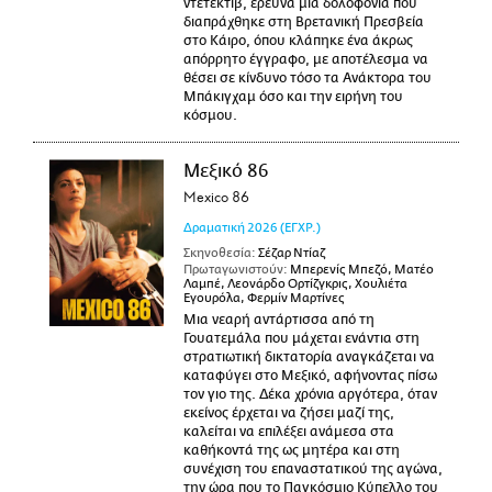
ντετέκτιβ, ερευνά μια δολοφονία που
διαπράχθηκε στη Βρετανική Πρεσβεία
στο Κάιρο, όπου κλάπηκε ένα άκρως
απόρρητο έγγραφο, με αποτέλεσμα να
θέσει σε κίνδυνο τόσο τα Ανάκτορα του
Μπάκιγχαμ όσο και την ειρήνη του
κόσμου.
Μεξικό 86
Mexico 86
Δραματική
2026
(ΕΓΧΡ.)
Σκηνοθεσία:
Σέζαρ Ντίαζ
Πρωταγωνιστούν:
Μπερενίς Μπεζό, Ματέο
Λαμπέ, Λεονάρδο Ορτίζγκρις, Χουλιέτα
Εγουρόλα, Φερμίν Μαρτίνες
Μια νεαρή αντάρτισσα από τη
Γουατεμάλα που μάχεται ενάντια στη
στρατιωτική δικτατορία αναγκάζεται να
καταφύγει στο Μεξικό, αφήνοντας πίσω
τον γιο της. Δέκα χρόνια αργότερα, όταν
εκείνος έρχεται να ζήσει μαζί της,
καλείται να επιλέξει ανάμεσα στα
καθήκοντά της ως μητέρα και στη
συνέχιση του επαναστατικού της αγώνα,
την ώρα που το Παγκόσμιο Κύπελλο του