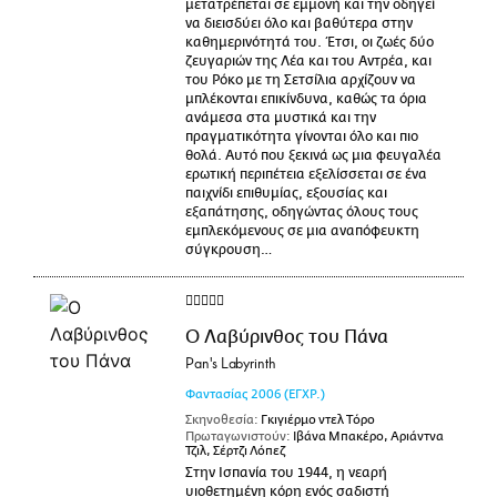
μετατρέπεται σε εμμονή και την οδηγεί
να διεισδύει όλο και βαθύτερα στην
καθημερινότητά του. Έτσι, οι ζωές δύο
ζευγαριών της Λέα και του Αντρέα, και
του Ρόκο με τη Σετσίλια αρχίζουν να
μπλέκονται επικίνδυνα, καθώς τα όρια
ανάμεσα στα μυστικά και την
πραγματικότητα γίνονται όλο και πιο
θολά. Αυτό που ξεκινά ως μια φευγαλέα
ερωτική περιπέτεια εξελίσσεται σε ένα
παιχνίδι επιθυμίας, εξουσίας και
εξαπάτησης, οδηγώντας όλους τους
εμπλεκόμενους σε μια αναπόφευκτη
σύγκρουση…
Ο Λαβύρινθος του Πάνα
Pan's Labyrinth
Φαντασίας
2006
(ΕΓΧΡ.)
Σκηνοθεσία:
Γκιγιέρμο ντελ Τόρο
Πρωταγωνιστούν:
Ιβάνα Μπακέρο, Αριάντνα
Τζιλ, Σέρτζι Λόπεζ
Στην Ισπανία του 1944, η νεαρή
υιοθετημένη κόρη ενός σαδιστή