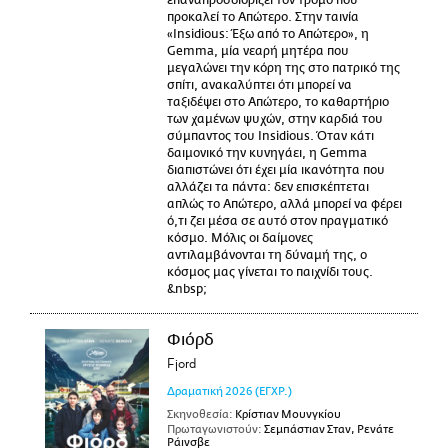
επαναπροσδιορίζει τον τρόμο που
προκαλεί το Απώτερο. Στην ταινία
«Insidious: Έξω από το Απώτερο», η
Gemma, μία νεαρή μητέρα που
μεγαλώνει την κόρη της στο πατρικό της
σπίτι, ανακαλύπτει ότι μπορεί να
ταξιδέψει στο Απώτερο, το καθαρτήριο
των χαμένων ψυχών, στην καρδιά του
σύμπαντος του Insidious. Όταν κάτι
δαιμονικό την κυνηγάει, η Gemma
διαπιστώνει ότι έχει μία ικανότητα που
αλλάζει τα πάντα: δεν επισκέπτεται
απλώς το Απώτερο, αλλά μπορεί να φέρει
ό,τι ζει μέσα σε αυτό στον πραγματικό
κόσμο. Μόλις οι δαίμονες
αντιλαμβάνονται τη δύναμή της, ο
κόσμος μας γίνεται το παιχνίδι τους.
&nbsp;
Φιόρδ
Fjord
Δραματική
2026
(ΕΓΧΡ.)
Σκηνοθεσία:
Κρίστιαν Μουνγκίου
Πρωταγωνιστούν:
Σεμπάστιαν Σταν, Ρενάτε
Ράινσβε