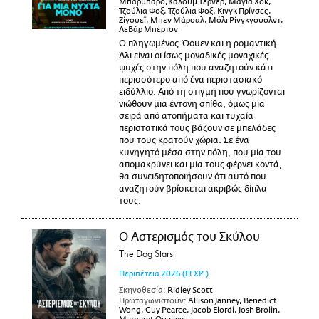
Μπαρμπάρο,Κάλουμ Τέρνερ, Μάγια Χοκ,
Τζούλια Φοξ, Τζούλια Φοξ, Κινγκ Πρίνσες,
Ζίγουεϊ, Μπεν Μάρσαλ, Μόλι Ρίνγκγουολντ,
ΛεΒάρ Μπέρτον
Ο πληγωμένος Όουεν και η ρομαντική
Άλι είναι οι ίσως μοναδικές μοναχικές
ψυχές στην πόλη που αναζητούν κάτι
περισσότερο από ένα περιστασιακό
ειδύλλιο. Από τη στιγμή που γνωρίζονται
νιώθουν μια έντονη σπίθα, όμως μια
σειρά από ατοπήματα και τυχαία
περιστατικά τους βάζουν σε μπελάδες
που τους κρατούν χώρια. Σε ένα
κυνηγητό μέσα στην πόλη, που μία του
απομακρύνει και μία τους φέρνει κοντά,
θα συνειδητοποιήσουν ότι αυτό που
αναζητούν βρίσκεται ακριβώς δίπλα
τους.
Ο Αστερισμός του Σκύλου
The Dog Stars
Περιπέτεια
2026
(ΕΓΧΡ.)
Σκηνοθεσία:
Ridley Scott
Πρωταγωνιστούν:
Allison Janney, Benedict
Wong, Guy Pearce, Jacob Elordi, Josh Brolin,