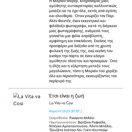
Η Μαριάν Φαρέρ, κληρονόμος μιας
αμύθητης αυτοκρατορίας καλλυντικών,
μοιάζει να τα έχει όλα, εκτός από αγάπη
και ελευθερία. Όταν γνωρίζει τον Πιερ-
Αλέν Φαντέν, έναν εκκεντρικό και
φιλόδοξο φωτογράφο, κατά τη διάρκεια
μιας φωτογράφισης, ανάμεσά τους
γεννιέται μια φιλία απρόβλεπτη,
αμφίσημη και επικίνδυνη. Εκείνος της
προσφέρει μια διέξοδο από τη χρυσή
φυλακή της ζωής της, ενώ εκείνη του
ανοίγει την πόρτα σε έναν κόσμο
αμύθητου πλούτου και προνομίων. Όσο
η έλξη και η εξάρτηση μεταξύ τους
μεγαλώνουν, τόσο η Μαριάν τού χαρίζει
όλο και περισσότερα, εκνευρίζοντας τον
περίγυρό της.
Έτσι είναι η ζωή
La Vita va Cosi
Κομεντί
2025
(ΕΓΧΡ.)
Σκηνοθεσία:
Ρικάρντο Μιλάνι
Πρωταγωνιστούν:
Βιρτζίνια Ραφαέλε,
Ντιέγκο Αμπαταντουόνο, Άλντο Μπάλιο,
Τζουζέπε Ινιάτσιο Λόι, Γκέπι Κουτσιάρι