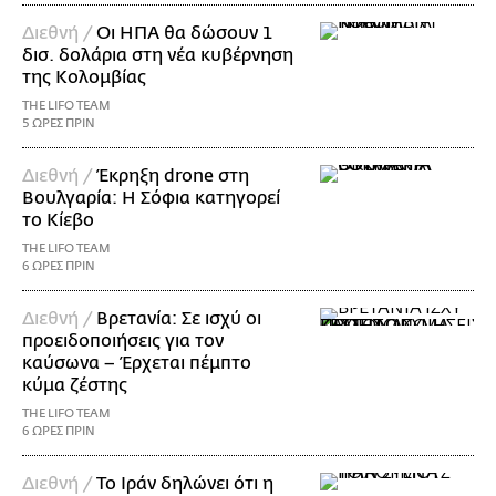
Διεθνή /
Οι ΗΠΑ θα δώσουν 1
δισ. δολάρια στη νέα κυβέρνηση
της Κολομβίας
THE LIFO TEAM
5 ΩΡΕΣ ΠΡΙΝ
Διεθνή /
Έκρηξη drone στη
Βουλγαρία: Η Σόφια κατηγορεί
το Κίεβο
THE LIFO TEAM
6 ΩΡΕΣ ΠΡΙΝ
Διεθνή /
Βρετανία: Σε ισχύ οι
προειδοποιήσεις για τον
καύσωνα – Έρχεται πέμπτο
κύμα ζέστης
THE LIFO TEAM
6 ΩΡΕΣ ΠΡΙΝ
Διεθνή /
Το Ιράν δηλώνει ότι η