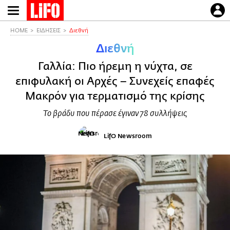
Παράκαμψη
προς
το
HOME
ΕΙΔΗΣΕΙΣ
Διεθνή
κυρίως
Διεθνή
περιεχόμενο
Γαλλία: Πιο ήρεμη η νύχτα, σε
επιφυλακή οι Αρχές – Συνεχείς επαφές
Μακρόν για τερματισμό της κρίσης
Το βράδυ που πέρασε έγιναν 78 συλλήψεις
LifO Newsroom