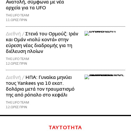
Ανατολή, σύμφωνα με νέα
αρχεία για τα UFO
THE LIFO TEAM
11 ΩΡΕΣ ΠΡΙΝ
Διεθνή /
Στενά του Ορμούζ: Ιράν
και Ομάν «πολύ κοντά» στην
εύρεση νέας διαδρομής για τη
διέλευση πλοίων
THE LIFO TEAM
12 ΩΡΕΣ ΠΡΙΝ
Διεθνή /
ΗΠΑ: Γυναίκα μηνύει
τους Yankees για 10 εκατ.
δολάρια μετά τον τραυματισμό
της από ρόπαλο στο κεφάλι
THE LIFO TEAM
12 ΩΡΕΣ ΠΡΙΝ
ΤΑΥΤΟΤΗΤΑ