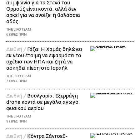
συμφωνία για τα Στενά του
Ορμούζ είναι κοντά, αλλά δεν
αρκεί για να ανοίξει η θαλάσσια
οδός
THE LIFO TEAM
6 ΩΡΕΣ ΠΡΙΝ
Διεθνή /
Γάζα: Η Χαμάς δηλώνει
εκ νέου έτοιμη να εφαρμόσει το
σχέδιο των ΗΠΑ και ζητά να
ασκηθεί πίεση στο Ισραήλ
THE LIFO TEAM
7 ΩΡΕΣ ΠΡΙΝ
Διεθνή /
Βουλγαρία: Εξερράγη
drone κοντά σε μεγάλο αγωγό
φυσικού αερίου
THE LIFO TEAM
8 ΩΡΕΣ ΠΡΙΝ
Διεθνή /
Κόντρα Σάντσεθ-