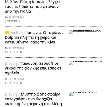
Μελόνι: Πώς η Ισπανία ελέγχει
τους ταξιδιώτες που φτάνουν
από την Ιταλία
THE LIFO TEAM
9 ΩΡΕΣ ΠΡΙΝ
Διεθνή /
Ιαπωνία: Ο τυφώνας
Dolphin πλήττει τη χώρα και
κατευθύνεται προς την Κίνα
THE LIFO TEAM
10 ΩΡΕΣ ΠΡΙΝ
Διεθνή /
Ταϊλάνδη: Στους 9 οι
νεκροί της φονικής επίθεσης σε
σχολείο
THE LIFO TEAM
11 ΩΡΕΣ ΠΡΙΝ
Διεθνή /
Μυστηριώδης σφαίρα
καταγράφηκε να διασχίζει
κατοικημένη περιοχή στη Μέση