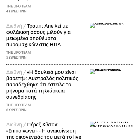
THE LIFO TEAM
4 ΩΡΕΣ ΠΡΙΝ
Διεθνή /
Τραμπ: Απειλεί με
φυλάκιση όσους μιλούν για
μειωμένα αποθέματα
πυρομαχικών στις ΗΠΑ
THE LIFO TEAM
5 ΩΡΕΣ ΠΡΙΝ
Διεθνή /
«Η δουλειά μου είναι
βαρετή»: Αυστραλός πολιτικός
παραδέχθηκε ότι έστειλε το
μήνυμα κατά τη διάρκεια
συνεδρίασης
THE LIFO TEAM
6 ΩΡΕΣ ΠΡΙΝ
Διεθνή /
Πέρεζ Χίλτον:
«Επικοινωνεί» - Η ανακοίνωση
της οικογένειάς του μετά το live