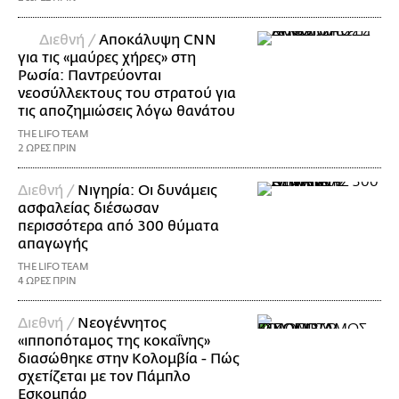
Διεθνή /
Αποκάλυψη CNN
για τις «μαύρες χήρες» στη
Ρωσία: Παντρεύονται
νεοσύλλεκτους του στρατού για
τις αποζημιώσεις λόγω θανάτου
THE LIFO TEAM
2 ΩΡΕΣ ΠΡΙΝ
Διεθνή /
Νιγηρία: Οι δυνάμεις
ασφαλείας διέσωσαν
περισσότερα από 300 θύματα
απαγωγής
THE LIFO TEAM
4 ΩΡΕΣ ΠΡΙΝ
Διεθνή /
Νεογέννητος
«ιπποπόταμος της κοκαΐνης»
διασώθηκε στην Κολομβία - Πώς
σχετίζεται με τον Πάμπλο
Εσκομπάρ