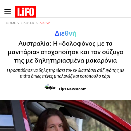
Παράκαμψη
προς
το
HOME
ΕΙΔΗΣΕΙΣ
Διεθνή
κυρίως
Διεθνή
περιεχόμενο
Αυστραλία: Η «δολοφόνος με τα
μανιτάρια» στοχοποίησε και τον σύζυγο
της με δηλητηριασμένα μακαρόνια
Προσπάθησε να δηλητηριάσει τον εν διαστάσει σύζυγό της με
πιάτα όπως πένες μπολονέζ και κοτόπουλο κάρι
LifO Newsroom