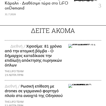
Κάραλη - Διαθέσιμη τώρα στo LiFO
onDemand
31.7.2026
ΔΕΙΤΕ ΑΚΟΜΑ
Διεθνή /
Χιροσίμα: 81 χρόνια
από την ατομική βόμβα - Ο
δήμαρχος καταδίκασε την
επιδίωξη απόκτησης πυρηνικών
όπλων
THE LIFO TEAM
19 ΛΕΠΤΑ ΠΡΙΝ
Διεθνή /
Ρωσική επίθεση με
drones σε γερμανικό φορτηγό
πλοίο στα ανοιχτά της Οδησσού
THE LIFO TEAM
53 ΛΕΠΤΑ ΠΡΙΝ