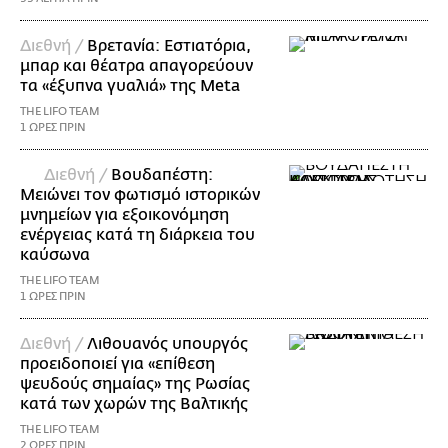
Διεθνή /
Βρετανία: Εστιατόρια,
μπαρ και θέατρα απαγορεύουν
τα «έξυπνα γυαλιά» της Meta
THE LIFO TEAM
1 ΩΡΕΣ ΠΡΙΝ
Διεθνή /
Βουδαπέστη:
Μειώνει τον φωτισμό ιστορικών
μνημείων για εξοικονόμηση
ενέργειας κατά τη διάρκεια του
καύσωνα
THE LIFO TEAM
1 ΩΡΕΣ ΠΡΙΝ
Διεθνή /
Λιθουανός υπουργός
προειδοποιεί για «επίθεση
ψευδούς σημαίας» της Ρωσίας
κατά των χωρών της Βαλτικής
THE LIFO TEAM
2 ΩΡΕΣ ΠΡΙΝ