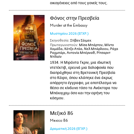
οικογένειας από τους γονείς τους.
Φόνος στην Πρεσβεία
Murder at the Embassy
Μυστηρίου
2026
(ΕΓΧΡ.)
Σκηνοθεσία:
Στίβεν Σάιμεκ
Πρωταγωνιστούν:
Μίσα Μπάρτον, Μίντο
Χαμάδα, Κότζο Ατάα, Νελ Μπάρλοου, Ράχα
Ραχμπάρι, Αντονία Μπέρναθ, Ρίτσαρντ
Ντίλαϊν
1934. Η Μιράντα Γκριν, μια ιδιωτική
ντετέκτιβ, ερευνά μια δολοφονία που
διαπράχθηκε στη Βρετανική Πρεσβεία
στο Κάιρο, όπου κλάπηκε ένα άκρως
απόρρητο έγγραφο, με αποτέλεσμα να
θέσει σε κίνδυνο τόσο τα Ανάκτορα του
Μπάκιγχαμ όσο και την ειρήνη του
κόσμου.
Μεξικό 86
Mexico 86
Δραματική
2026
(ΕΓΧΡ.)