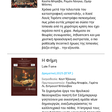
Κανίτα Μπράβα, Ραμόν Λάνγκα, Ομάρ
Μόντες
Χρόνια μετά την τελευταία του
καταστροφική «αποστολή», ο Χοσέ
Λουίς Τορέντε επιστρέφει πεπεισμένος
πως μόνο αυτός μπορεί να σώσει την
Ισπανία από τη χειρότερη κρίση που έχει
περάσει ποτέ η χώρα. Ανάμεσα σε
θεωρίες συνωμοσίας, influencers και μια
χαοτική προεκλογική εκστρατεία, ο πιο
politically incorrect ήρωας της Ισπανίας
βάζει στόχο… την εξουσία.
Η Φήμη
Late Fame
Δραματική
2025
(ΕΓΧΡ.)
Σκηνοθεσία:
Κεντ Τζόουνς
Πρωταγωνιστούν:
Γουίλεμ Νταφόε, Γκρέτα
Λι, Εντμουντ Ντόνοβαν
Τα ξεχασμένα έργα του θρυλικού
Νεοϋορκέζου ποιητή Εντ Σάξμπεργκερ
γοητεύουν μια εκκεντρική ομάδα νέων
δημιουργών, αναζωπυρώνοντας το
καλλιτεχνικό του πάθος. Η ίντριγκά τους