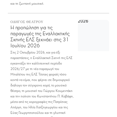
και τη ζωντανή μουσική.
ΟΔΗΓΟΣ ΘΕΑΤΡΟΥ
Η προπώληση για τις
παραγωγές της Εναλλακτικής
Σκηνής ΕΛΣ ξεκινάει στις 31
Ιουλίου 2026
Στις 2 Οκτωβρίου 2026, και για έξι
παραστάσεις, η Εναλλακτική Σκηνή της ΕΛΣ
εγκαινιάζει την καλλιτεχνική περίοδο
2026/27 με τη νέα παραγωγή του
Μπαλέτου της ΕΛΣ Τόσαις φοραίς τόσο
κοντά να είμαι, που φέρνει σε δημιουργικό
διάλογο τον σύγχρονο χορό, το μουσικό
θέατρο, τη μουσική του Γιώργου Κουμεντάκη
και την ποίηση του Κωνσταντίνου Π. Καβάφη,
μέσα από τις χορογραφίες της Πατρίσιας
Απέργη, του Ηλία Χατζηγεωργίου και της
Εύας Γεωργιτσοπούλου και τη γλυπτική