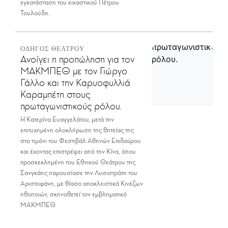
εγκατάσταση του εικαστικού Πέτρου
Τουλούδη.
ΟΔΗΓΟΣ ΘΕΑΤΡΟΥ
Ανοίγει η προπώληση για τον
ΜΑΚΜΠΕΘ με τον Γιώργο
Γάλλο και την Καρυοφυλλιά
Καραμπέτη στους
πρωταγωνιστικούς ρόλου.
Η Κατερίνα Ευαγγελάτου, μετά την
επιτυχημένη ολοκλήρωση της θητείας της
στο τιμόνι του Φεστιβάλ Αθηνών Επιδαύρου
και έχοντας επιστρέψει από την Κίνα, όπου
προσκεκλημένη του Εθνικού Θεάτρου της
Σανγκάης παρουσίασε την Λυσιστράτη του
Αριστοφάνη, με θίασο αποκλειστικά Κινέζων
ηθοποιών, σκηνοθετεί τον εμβληματικό
ΜΑΚΜΠΕΘ.