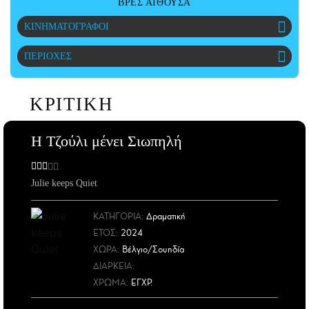
ΒΡΕΣ ΑΙΘΟΥΣΑ
ΑΜΠΑ
ΚΙΝΗΜΑΤΟΓΡΑΦΟΙ
PRINT
ΠΕΡΙΟΧΕΣ
ΚΡΙΤΙΚΗ
Η Τζούλι μένει Σιωπηλή
Julie keeps Quiet
ΚΑΤΗΓΟΡΙΑ:
Δραματική
ΕΤΟΣ
:
2024
ΧΩΡΑ
:
Bέλγιο/Σουηδία
ΔΙΑΡΚΕΙΑ:
ΧΡΩΜΑ:
ΕΓΧΡ.