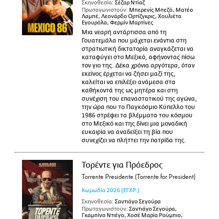
Σκηνοθεσία:
Σέζαρ Ντίαζ
Πρωταγωνιστούν:
Μπερενίς Μπεζό, Ματέο
Λαμπέ, Λεονάρδο Ορτίζγκρις, Χουλιέτα
Εγουρόλα, Φερμίν Μαρτίνες
Μια νεαρή αντάρτισσα από τη
Γουατεμάλα που μάχεται ενάντια στη
στρατιωτική δικτατορία αναγκάζεται να
καταφύγει στο Μεξικό, αφήνοντας πίσω
τον γιο της. Δέκα χρόνια αργότερα, όταν
εκείνος έρχεται να ζήσει μαζί της,
καλείται να επιλέξει ανάμεσα στα
καθήκοντά της ως μητέρα και στη
συνέχιση του επαναστατικού της αγώνα,
την ώρα που το Παγκόσμιο Κύπελλο του
1986 στρέφει τα βλέμματα του κόσμου
στο Μεξικό και της δίνει μια μοναδική
ευκαιρία να αναδείξει τη βία που
συνεχίζει να πλήττει την πατρίδα της.
Τορέντε για Πρόεδρος
Torrente Presidente (Torrente for President)
Κωμωδία
2026
(ΕΓΧΡ.)
Σκηνοθεσία:
Σαντιάγο Σεγούρα
Πρωταγωνιστούν:
Σαντιάγο Σεγούρα,
Γκαμπίνο Ντιέγο, Χοσέ Μαρία Ρούμπιο,