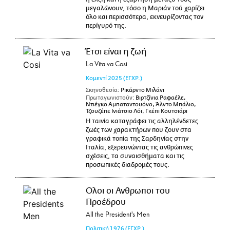
μεγαλώνουν, τόσο η Μαριάν τού χαρίζει
όλο και περισσότερα, εκνευρίζοντας τον
περίγυρό της.
Έτσι είναι η ζωή
La Vita va Cosi
Κομεντί
2025
(ΕΓΧΡ.)
Σκηνοθεσία:
Ρικάρντο Μιλάνι
Πρωταγωνιστούν:
Βιρτζίνια Ραφαέλε,
Ντιέγκο Αμπαταντουόνο, Άλντο Μπάλιο,
Τζουζέπε Ινιάτσιο Λόι, Γκέπι Κουτσιάρι
Η ταινία καταγράφει τις αλληλένδετες
ζωές των χαρακτήρων που ζουν στα
γραφικά τοπία της Σαρδηνίας στην
Ιταλία, εξερευνώντας τις ανθρώπινες
σχέσεις, τα συναισθήματα και τις
προσωπικές διαδρομές τους.
Ολοι οι Ανθρωποι του
Προέδρου
All the President's Men
Πολιτική
1976
(ΕΓΧΡ.)