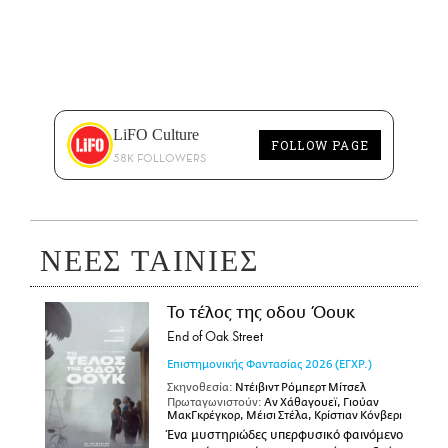
LiFO Culture
FOLLOW PAGE
58K FOLLOWERS
ΝΕΕΣ ΤΑΙΝΙΕΣ
Το τέλος της οδου Όουκ
End of Oak Street
Επιστημονικής Φαντασίας
2026
(ΕΓΧΡ.)
Σκηνοθεσία:
Ντέιβιντ Ρόμπερτ Μίτσελ
Πρωταγωνιστούν:
Αν Χάθαγουεϊ, Γιούαν
ΜακΓκρέγκορ, Μέισι Στέλα, Κρίστιαν Κόνβερι
Ένα μυστηριώδες υπερφυσικό φαινόμενο