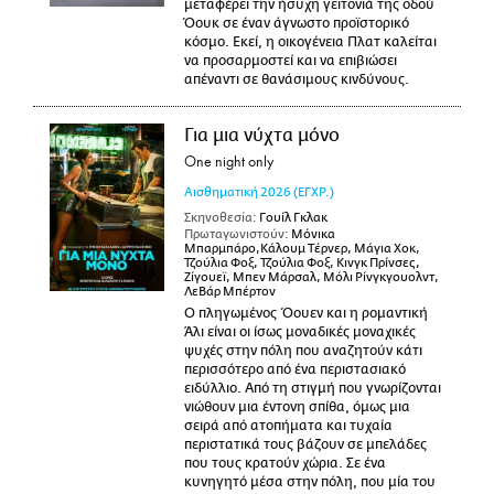
μεταφέρει την ήσυχη γειτονιά της οδού
Όουκ σε έναν άγνωστο προϊστορικό
κόσμο. Εκεί, η οικογένεια Πλατ καλείται
να προσαρμοστεί και να επιβιώσει
απέναντι σε θανάσιμους κινδύνους.
Για μια νύχτα μόνο
One night only
Αισθηματική
2026
(ΕΓΧΡ.)
Σκηνοθεσία:
Γουίλ Γκλακ
Πρωταγωνιστούν:
Μόνικα
Μπαρμπάρο,Κάλουμ Τέρνερ, Μάγια Χοκ,
Τζούλια Φοξ, Τζούλια Φοξ, Κινγκ Πρίνσες,
Ζίγουεϊ, Μπεν Μάρσαλ, Μόλι Ρίνγκγουολντ,
ΛεΒάρ Μπέρτον
Ο πληγωμένος Όουεν και η ρομαντική
Άλι είναι οι ίσως μοναδικές μοναχικές
ψυχές στην πόλη που αναζητούν κάτι
περισσότερο από ένα περιστασιακό
ειδύλλιο. Από τη στιγμή που γνωρίζονται
νιώθουν μια έντονη σπίθα, όμως μια
σειρά από ατοπήματα και τυχαία
περιστατικά τους βάζουν σε μπελάδες
που τους κρατούν χώρια. Σε ένα
κυνηγητό μέσα στην πόλη, που μία του