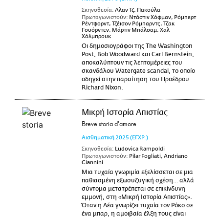
Σκηνοθεσία:
Αλαν Τζ. Πακούλα
Πρωταγωνιστούν:
Ντάστιν Χόφμαν, Ρόμπερτ
Ρέντφορντ, Τζέισον Ρόμπαρντς, Τζακ
Γουόρντεν, Μάρτιν Μπάλσαμ, Χαλ
Χόλμπρουκ
Οι δημοσιογράφοι της The Washington
Post, Bob Woodward και Carl Bernstein,
αποκαλύπτουν τις λεπτομέρειες του
σκανδάλου Watergate scandal, το οποίο
οδηγεί στην παραίτηση του Προέδρου
Richard Nixon.
Μικρή Ιστορία Απιστίας
Breve storia d'amore
Αισθηματική
2025
(ΕΓΧΡ.)
Σκηνοθεσία:
Ludovica Rampoldi
Πρωταγωνιστούν:
Pilar Fogliati, Andriano
Giannini
Μια τυχαία γνωριμία εξελίσσεται σε μια
παθιασμένη εξωσυζυγική σχέση… αλλά
σύντομα μετατρέπεται σε επικίνδυνη
εμμονή, στη «Μικρή Ιστορία Απιστίας».
Όταν η Λέα γνωρίζει τυχαία τον Ρόκο σε
ένα μπαρ, η αμοιβαία έλξη τους είναι