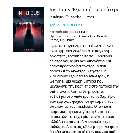
Insidious: Έξω από το απώτερο
Insidious: Out of the Further
Τρόμου
2026
(ΕΓΧΡ.)
Σκηνοθεσία:
Jacob Chase
Πρωταγωνιστούν:
Amelia Eve, Brandon
Perea, Lin Shaye
Έχοντας συγκεντρώσει πάνω από 740
εκατομμύρια δολάρια στο παγκόσμιο
box office, το franchise του Insidious
επιστρέφει με μία νέα οικογένεια και
επαναπροσδιορίζει τον τρόμο που
προκαλεί το Απώτερο. Στην ταινία
«Insidious: Έξω από το Απώτερο», η
Gemma, μία νεαρή μητέρα που
μεγαλώνει την κόρη της στο πατρικό της
σπίτι, ανακαλύπτει ότι μπορεί να
ταξιδέψει στο Απώτερο, το καθαρτήριο
των χαμένων ψυχών, στην καρδιά του
σύμπαντος του Insidious. Όταν κάτι
δαιμονικό την κυνηγάει, η Gemma
διαπιστώνει ότι έχει μία ικανότητα που
αλλάζει τα πάντα: δεν επισκέπτεται
απλώς το Απώτερο, αλλά μπορεί να φέρει
ό,τι ζει μέσα σε αυτό στον πραγματικό