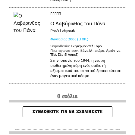
σύγκρουση…
Ο Λαβύρινθος του Πάνα
Pan's Labyrinth
Φαντασίας
2006
(ΕΓΧΡ.)
Σκηνοθεσία:
Γκιγιέρμο ντελ Τόρο
Πρωταγωνιστούν:
Ιβάνα Μπακέρο, Αριάντνα
Τζιλ, Σέρτζι Λόπεζ
Στην Ισπανία του 1944, η νεαρή
υιοθετημένη κόρη ενός σαδιστή
αξιωματικού του στρατού δραπετεύει σε
έναν μαγευτικό κόσμο.
0 σχόλια
ΣΥΝΔΕΘΕΙΤΕ ΓΙΑ ΝΑ ΣΧΟΛΙΑΣΕΤΕ