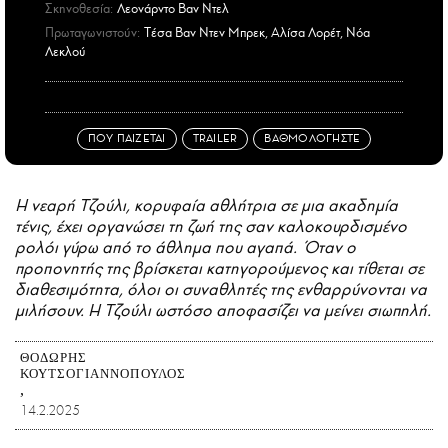
Σκηνοθεσία:
Λεονάρντο Βαν Ντελ
Πρωταγωνιστούν:
Tέσα Βαν Ντεν Μπρεκ, Αλίσα Λορέτ, Νόα
Λεκλού
ΠΟΥ ΠΑΙΖΕΤΑΙ
TRAILER
ΒΑΘΜΟΛΟΓΗΣΤΕ
Η νεαρή Τζούλι, κορυφαία αθλήτρια σε μια ακαδημία
τένις, έχει οργανώσει τη ζωή της σαν καλοκουρδισμένο
ρολόι γύρω από το άθλημα που αγαπά. Όταν ο
προπονητής της βρίσκεται κατηγορούμενος και τίθεται σε
διαθεσιμότητα, όλοι οι συναθλητές της ενθαρρύνονται να
μιλήσουν. Η Τζούλι ωστόσο αποφασίζει να μείνει σιωπηλή.
ΘΟΔΩΡΉΣ
ΚΟΥΤΣΟΓΙΑΝΝΌΠΟΥΛΟΣ
14.2.2025