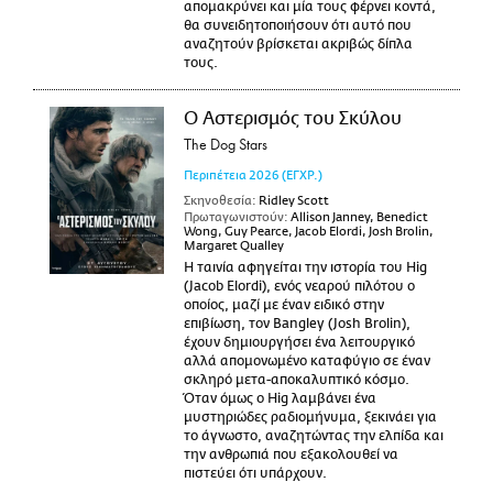
απομακρύνει και μία τους φέρνει κοντά,
θα συνειδητοποιήσουν ότι αυτό που
αναζητούν βρίσκεται ακριβώς δίπλα
τους.
Ο Αστερισμός του Σκύλου
The Dog Stars
Περιπέτεια
2026
(ΕΓΧΡ.)
Σκηνοθεσία:
Ridley Scott
Πρωταγωνιστούν:
Allison Janney, Benedict
Wong, Guy Pearce, Jacob Elordi, Josh Brolin,
Margaret Qualley
Η ταινία αφηγείται την ιστορία του Hig
(Jacob Elordi), ενός νεαρού πιλότου ο
οποίος, μαζί με έναν ειδικό στην
επιβίωση, τον Bangley (Josh Brolin),
έχουν δημιουργήσει ένα λειτουργικό
αλλά απομονωμένο καταφύγιο σε έναν
σκληρό μετα-αποκαλυπτικό κόσμο.
Όταν όμως ο Hig λαμβάνει ένα
μυστηριώδες ραδιομήνυμα, ξεκινάει για
το άγνωστο, αναζητώντας την ελπίδα και
την ανθρωπιά που εξακολουθεί να
πιστεύει ότι υπάρχουν.