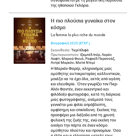
συνυφαίνεται με τη μαγευτική παρουσία
της ηθοποιού Γκλόρια.
Η πιο πλούσια γυναίκα στον
κόσμο
La femme la plus riche du monde
Βιογραφική
2025
(ΕΓΧΡ.)
Σκηνοθεσία:
Τιερί Κλιφά
Πρωταγωνιστούν:
Ιζαμπέλ Ιπέρ, Λοράν
Λαφίτ, Μαρινά Φουά, Ραφαέλ Περσονάζ,
Αντρέ Μαρκόν, Ματιέ Ντεμί
Η Μαριάν Φαρέρ, κληρονόμος μιας
αμύθητης αυτοκρατορίας καλλυντικών,
μοιάζει να τα έχει όλα, εκτός από αγάπη
και ελευθερία. Όταν γνωρίζει τον Πιερ-
Αλέν Φαντέν, έναν εκκεντρικό και
φιλόδοξο φωτογράφο, κατά τη διάρκεια
μιας φωτογράφισης, ανάμεσά τους
γεννιέται μια φιλία απρόβλεπτη,
αμφίσημη και επικίνδυνη. Εκείνος της
προσφέρει μια διέξοδο από τη χρυσή
φυλακή της ζωής της, ενώ εκείνη του
ανοίγει την πόρτα σε έναν κόσμο
αμύθητου πλούτου και προνομίων. Όσο
η έλξη και η εξάρτηση μεταξύ τους