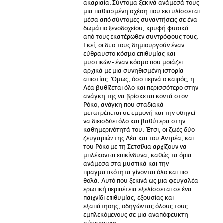
ακαριαία. Σύντομα ξεκινά ανάμεσά τους
μια παθιασμένη σχέση που εκτυλίσσεται
μέσα από σύντομες συναντήσεις σε ένα
δωμάτιο ξενοδοχείου, κρυφή φυσικά
από τους εκατέρωθεν συντρόφους τους.
Εκεί, οι δυο τους δημιουργούν έναν
εύθραυστο κόσμο επιθυμίας και
μυστικών - έναν κόσμο που μοιάζει
αρχικά με μια συνηθισμένη ιστορία
απιστίας. Όμως, όσο περνά ο καιρός, η
Λέα βυθίζεται όλο και περισσότερο στην
ανάγκη της να βρίσκεται κοντά στον
Ρόκο, ανάγκη που σταδιακά
μετατρέπεται σε εμμονή και την οδηγεί
να διεισδύει όλο και βαθύτερα στην
καθημερινότητά του. Έτσι, οι ζωές δύο
ζευγαριών της Λέα και του Αντρέα, και
του Ρόκο με τη Σετσίλια αρχίζουν να
μπλέκονται επικίνδυνα, καθώς τα όρια
ανάμεσα στα μυστικά και την
πραγματικότητα γίνονται όλο και πιο
θολά. Αυτό που ξεκινά ως μια φευγαλέα
ερωτική περιπέτεια εξελίσσεται σε ένα
παιχνίδι επιθυμίας, εξουσίας και
εξαπάτησης, οδηγώντας όλους τους
εμπλεκόμενους σε μια αναπόφευκτη