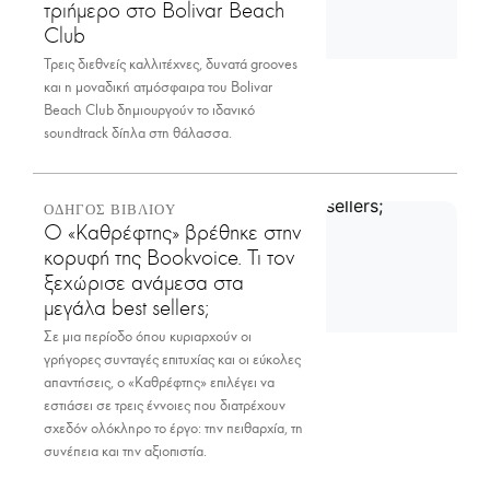
τριήμερο στο Bolivar Beach
Club
Τρεις διεθνείς καλλιτέχνες, δυνατά grooves
και η μοναδική ατμόσφαιρα του Bolivar
Beach Club δημιουργούν το ιδανικό
soundtrack δίπλα στη θάλασσα.
ΟΔΗΓΟΣ ΒΙΒΛΙΟΥ
Ο «Καθρέφτης» βρέθηκε στην
κορυφή της Bookvoice. Τι τον
ξεχώρισε ανάμεσα στα
μεγάλα best sellers;
Σε μια περίοδο όπου κυριαρχούν οι
γρήγορες συνταγές επιτυχίας και οι εύκολες
απαντήσεις, ο «Καθρέφτης» επιλέγει να
εστιάσει σε τρεις έννοιες που διατρέχουν
σχεδόν ολόκληρο το έργο: την πειθαρχία, τη
συνέπεια και την αξιοπιστία.