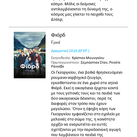
κόσμο. Μόλις οι δαίμονες
αντιλαμβάνονται τη δύναμή της, ο
κόσμος μας γίνεται το παιχνίδι τους.
&nbsp;
Φιόρδ
Fjord
Δραματική
2026
(ΕΓΧΡ.)
Σκηνοθεσία:
Κρίστιαν Μουνγκίου
Πρωταγωνιστούν:
Σεμπάστιαν Σταν, Ρενάτε
Ράινσβε
Οι Γκεοργκίου, ένα βαθιά θρησκευόμενο
ρουμανο-νορβηγικό ζευγάρι,
εγκαθίστανται σε ένα χωριό στα νησιά
Φιόρδ. Εκεί η οικογένεια έρχεται κοντά
με τους γείτονές τους και τα παιδιά των
δύο οικογενειών δένονται, παρά τις
διαφορές στον τρόπο που έχουν
μεγαλώσει. Όταν η έφηβη κόρη των
Γκεοργκίου εμφανίζεται στο σχολείο με
μελανιές στο σώμα της, η κοινότητα
αρχίζει να αναρωτιέται αν αυτές
σχετίζονται με την παραδοσιακή αγωγή
που λαμβάνουν τα παιδιά της