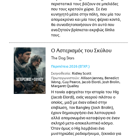
περιστατικά τους βάζουν σε μπελάδες
που τους κρατούν χώρια. Σε ένα
κυνηγητό μέσα στην πόλη, που μία του
απομακρύνει και μία τους φέρνει κοντά,
θα συνειδητοποιήσουν ότι αυτό που
αναζητούν βρίσκεται ακριβώς δίπλα
τους.
Ο Αστερισμός του Σκύλου
The Dog Stars
Περιπέτεια
2026
(ΕΓΧΡ.)
Σκηνοθεσία:
Ridley Scott
Πρωταγωνιστούν:
Allison Janney, Benedict
Wong, Guy Pearce, Jacob Elordi, Josh Brolin,
Margaret Qualley
Η ταινία αφηγείται την ιστορία του Hig
(Jacob Elordi), ενός νεαρού πιλότου ο
οποίος, μαζί με έναν ειδικό στην
επιβίωση, τον Bangley (Josh Brolin),
έχουν δημιουργήσει ένα λειτουργικό
αλλά απομονωμένο καταφύγιο σε έναν
σκληρό μετα-αποκαλυπτικό κόσμο.
Όταν όμως ο Hig λαμβάνει ένα
μυστηριώδες ραδιομήνυμα, ξεκινάει για