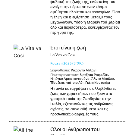
φυλακή της ζωής της, ενώ εκείνη του
ανοίγει την πόρτα σε έναν κόσμο
αμύθητου πλούτου και προνομίων. Όσο
η έλξη και η εξάρτηση μεταξύ τους
μεγαλώνουν, τόσο η Μαριάν τού χαρίζει
όλο και περισσότερα, εκνευρίζοντας τον
περίγυρό της.
Έτσι είναι η ζωή
La Vita va Cosi
Κομεντί
2025
(ΕΓΧΡ.)
Σκηνοθεσία:
Ρικάρντο Μιλάνι
Πρωταγωνιστούν:
Βιρτζίνια Ραφαέλε,
Ντιέγκο Αμπαταντουόνο, Άλντο Μπάλιο,
Τζουζέπε Ινιάτσιο Λόι, Γκέπι Κουτσιάρι
Η ταινία καταγράφει τις αλληλένδετες
ζωές των χαρακτήρων που ζουν στα
γραφικά τοπία της Σαρδηνίας στην
Ιταλία, εξερευνώντας τις ανθρώπινες
σχέσεις, τα συναισθήματα και τις
προσωπικές διαδρομές τους.
Ολοι οι Ανθρωποι του