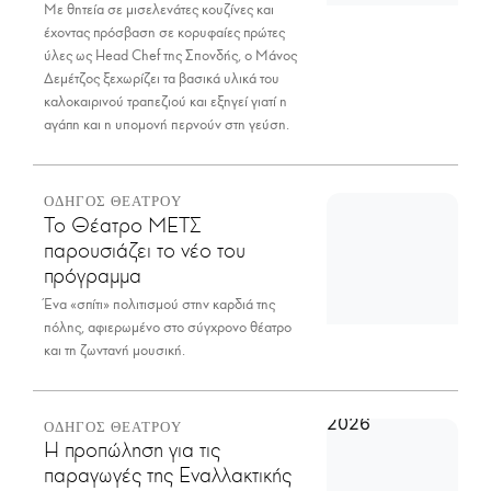
Με θητεία σε μισελενάτες κουζίνες και
έχοντας πρόσβαση σε κορυφαίες πρώτες
ύλες ως Head Chef της Σπονδής, ο Μάνος
Δεμέτζος ξεχωρίζει τα βασικά υλικά του
καλοκαιρινού τραπεζιού και εξηγεί γιατί η
αγάπη και η υπομονή περνούν στη γεύση.
ΟΔΗΓΟΣ ΘΕΑΤΡΟΥ
Το Θέατρο ΜΕΤΣ
παρουσιάζει το νέο του
πρόγραμμα
Ένα «σπίτι» πολιτισμού στην καρδιά της
πόλης, αφιερωμένο στο σύγχρονο θέατρο
και τη ζωντανή μουσική.
ΟΔΗΓΟΣ ΘΕΑΤΡΟΥ
Η προπώληση για τις
παραγωγές της Εναλλακτικής