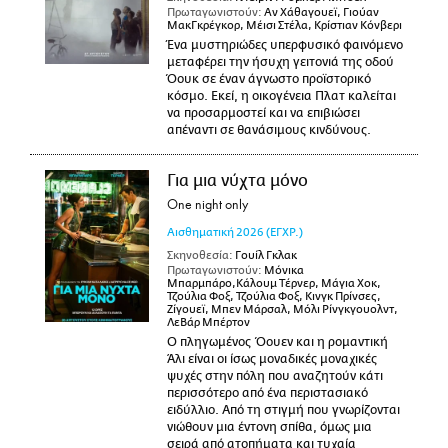
Πρωταγωνιστούν:
Αν Χάθαγουεϊ, Γιούαν
ΜακΓκρέγκορ, Μέισι Στέλα, Κρίστιαν Κόνβερι
Ένα μυστηριώδες υπερφυσικό φαινόμενο
μεταφέρει την ήσυχη γειτονιά της οδού
Όουκ σε έναν άγνωστο προϊστορικό
κόσμο. Εκεί, η οικογένεια Πλατ καλείται
να προσαρμοστεί και να επιβιώσει
απέναντι σε θανάσιμους κινδύνους.
Για μια νύχτα μόνο
One night only
Αισθηματική
2026
(ΕΓΧΡ.)
Σκηνοθεσία:
Γουίλ Γκλακ
Πρωταγωνιστούν:
Μόνικα
Μπαρμπάρο,Κάλουμ Τέρνερ, Μάγια Χοκ,
Τζούλια Φοξ, Τζούλια Φοξ, Κινγκ Πρίνσες,
Ζίγουεϊ, Μπεν Μάρσαλ, Μόλι Ρίνγκγουολντ,
ΛεΒάρ Μπέρτον
Ο πληγωμένος Όουεν και η ρομαντική
Άλι είναι οι ίσως μοναδικές μοναχικές
ψυχές στην πόλη που αναζητούν κάτι
περισσότερο από ένα περιστασιακό
ειδύλλιο. Από τη στιγμή που γνωρίζονται
νιώθουν μια έντονη σπίθα, όμως μια
σειρά από ατοπήματα και τυχαία