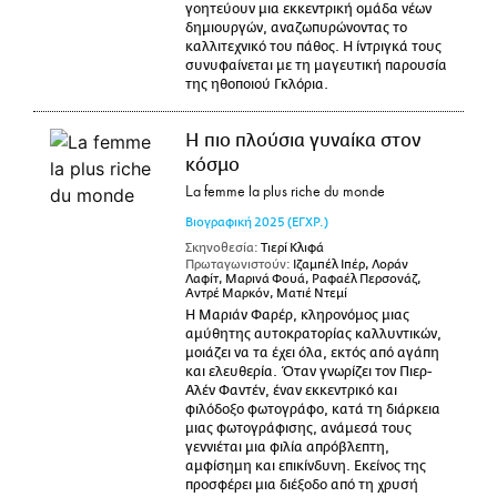
γοητεύουν μια εκκεντρική ομάδα νέων
δημιουργών, αναζωπυρώνοντας το
καλλιτεχνικό του πάθος. Η ίντριγκά τους
συνυφαίνεται με τη μαγευτική παρουσία
της ηθοποιού Γκλόρια.
Η πιο πλούσια γυναίκα στον
κόσμο
La femme la plus riche du monde
Βιογραφική
2025
(ΕΓΧΡ.)
Σκηνοθεσία:
Τιερί Κλιφά
Πρωταγωνιστούν:
Ιζαμπέλ Ιπέρ, Λοράν
Λαφίτ, Μαρινά Φουά, Ραφαέλ Περσονάζ,
Αντρέ Μαρκόν, Ματιέ Ντεμί
Η Μαριάν Φαρέρ, κληρονόμος μιας
αμύθητης αυτοκρατορίας καλλυντικών,
μοιάζει να τα έχει όλα, εκτός από αγάπη
και ελευθερία. Όταν γνωρίζει τον Πιερ-
Αλέν Φαντέν, έναν εκκεντρικό και
φιλόδοξο φωτογράφο, κατά τη διάρκεια
μιας φωτογράφισης, ανάμεσά τους
γεννιέται μια φιλία απρόβλεπτη,
αμφίσημη και επικίνδυνη. Εκείνος της
προσφέρει μια διέξοδο από τη χρυσή