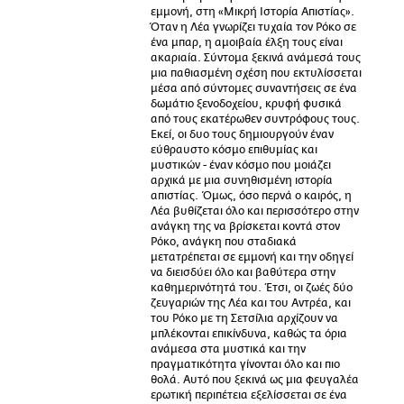
εμμονή, στη «Μικρή Ιστορία Απιστίας».
Όταν η Λέα γνωρίζει τυχαία τον Ρόκο σε
ένα μπαρ, η αμοιβαία έλξη τους είναι
ακαριαία. Σύντομα ξεκινά ανάμεσά τους
μια παθιασμένη σχέση που εκτυλίσσεται
μέσα από σύντομες συναντήσεις σε ένα
δωμάτιο ξενοδοχείου, κρυφή φυσικά
από τους εκατέρωθεν συντρόφους τους.
Εκεί, οι δυο τους δημιουργούν έναν
εύθραυστο κόσμο επιθυμίας και
μυστικών - έναν κόσμο που μοιάζει
αρχικά με μια συνηθισμένη ιστορία
απιστίας. Όμως, όσο περνά ο καιρός, η
Λέα βυθίζεται όλο και περισσότερο στην
ανάγκη της να βρίσκεται κοντά στον
Ρόκο, ανάγκη που σταδιακά
μετατρέπεται σε εμμονή και την οδηγεί
να διεισδύει όλο και βαθύτερα στην
καθημερινότητά του. Έτσι, οι ζωές δύο
ζευγαριών της Λέα και του Αντρέα, και
του Ρόκο με τη Σετσίλια αρχίζουν να
μπλέκονται επικίνδυνα, καθώς τα όρια
ανάμεσα στα μυστικά και την
πραγματικότητα γίνονται όλο και πιο
θολά. Αυτό που ξεκινά ως μια φευγαλέα
ερωτική περιπέτεια εξελίσσεται σε ένα