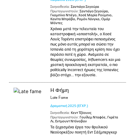
Σκηνοθεσία:
Σαντιάγο Σεγούρα
Πρωταγωνιστούν:
Σαντιάγο Σεγούρα,
Γκαμπίνο Ντιέγο, Χοσέ Μαρία Ρούμπιο,
Κανίτα Μπράβα, Ραμόν Λάνγκα, Ομάρ
Μόντες
Χρόνια μετά την τελευταία του
καταστροφική «αποστολή», ο Χοσέ
Λουίς Τορέντε επιστρέφει πεπεισμένος
πως μόνο αυτός μπορεί να σώσει την
Ισπανία από τη χειρότερη κρίση που έχει
περάσει ποτέ η χώρα. Ανάμεσα σε
θεωρίες συνωμοσίας, influencers και μια
χαοτική προεκλογική εκστρατεία, ο πιο
politically incorrect ήρωας της Ισπανίας
βάζει στόχο… την εξουσία.
Η Φήμη
Late Fame
Δραματική
2025
(ΕΓΧΡ.)
Σκηνοθεσία:
Κεντ Τζόουνς
Πρωταγωνιστούν:
Γουίλεμ Νταφόε, Γκρέτα
Λι, Εντμουντ Ντόνοβαν
Τα ξεχασμένα έργα του θρυλικού
Νεοϋορκέζου ποιητή Εντ Σάξμπεργκερ