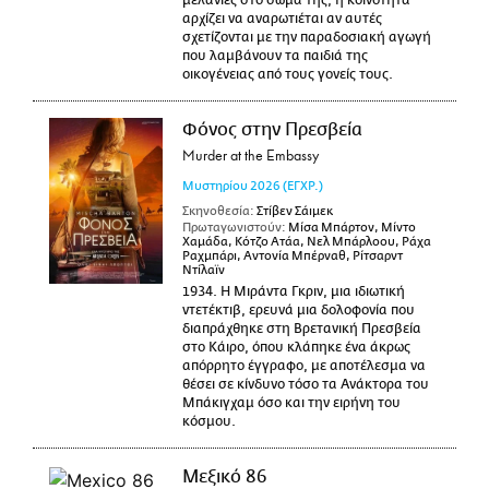
μελανιές στο σώμα της, η κοινότητα
αρχίζει να αναρωτιέται αν αυτές
σχετίζονται με την παραδοσιακή αγωγή
που λαμβάνουν τα παιδιά της
οικογένειας από τους γονείς τους.
Φόνος στην Πρεσβεία
Murder at the Embassy
Μυστηρίου
2026
(ΕΓΧΡ.)
Σκηνοθεσία:
Στίβεν Σάιμεκ
Πρωταγωνιστούν:
Μίσα Μπάρτον, Μίντο
Χαμάδα, Κότζο Ατάα, Νελ Μπάρλοου, Ράχα
Ραχμπάρι, Αντονία Μπέρναθ, Ρίτσαρντ
Ντίλαϊν
1934. Η Μιράντα Γκριν, μια ιδιωτική
ντετέκτιβ, ερευνά μια δολοφονία που
διαπράχθηκε στη Βρετανική Πρεσβεία
στο Κάιρο, όπου κλάπηκε ένα άκρως
απόρρητο έγγραφο, με αποτέλεσμα να
θέσει σε κίνδυνο τόσο τα Ανάκτορα του
Μπάκιγχαμ όσο και την ειρήνη του
κόσμου.
Μεξικό 86