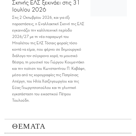
Σκηνής ΕΛΣ ξεκινάει στις 31
Ιουλίου 2026
Στις 2 Οκτωβρίου 2026, και για έξι
παραστάσεις, η Εναλλακτική Σκηνή της ΕΛΣ
εγκαινιάζει την καλλιτεχνική περίοδο
2026/27 με τη νέα παραγωγή του
Μπαλέτου της ΕΛΣ Τόσαις φοραίς τόσο
κοντά να είμαι, που φέρνει σε δημιουργικό
διάλογο τον σύγχρονο χορό, το μουσικό
θέατρο, τη μουσική του Γιώργου Κουμεντάκη
και την ποίηση του Κωνσταντίνου Π. Καβάφη,
μέσα από τις χορογραφίες της Πατρίσιας
Απέργη, του Ηλία Χατζηγεωργίου και της
Εύας Γεωργιτσοπούλου και τη γλυπτική
εγκατάσταση του εικαστικού Πέτρου
Τουλούδη.
ΘΕΜΑΤΑ