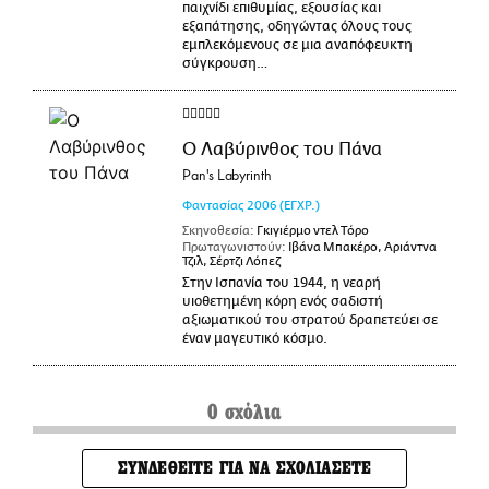
παιχνίδι επιθυμίας, εξουσίας και
εξαπάτησης, οδηγώντας όλους τους
εμπλεκόμενους σε μια αναπόφευκτη
σύγκρουση…
Ο Λαβύρινθος του Πάνα
Pan's Labyrinth
Φαντασίας
2006
(ΕΓΧΡ.)
Σκηνοθεσία:
Γκιγιέρμο ντελ Τόρο
Πρωταγωνιστούν:
Ιβάνα Μπακέρο, Αριάντνα
Τζιλ, Σέρτζι Λόπεζ
Στην Ισπανία του 1944, η νεαρή
υιοθετημένη κόρη ενός σαδιστή
αξιωματικού του στρατού δραπετεύει σε
έναν μαγευτικό κόσμο.
0 σχόλια
ΣΥΝΔΕΘΕΙΤΕ ΓΙΑ ΝΑ ΣΧΟΛΙΑΣΕΤΕ