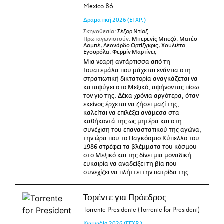
Mexico 86
Δραματική
2026
(ΕΓΧΡ.)
Σκηνοθεσία:
Σέζαρ Ντίαζ
Πρωταγωνιστούν:
Μπερενίς Μπεζό, Ματέο
Λαμπέ, Λεονάρδο Ορτίζγκρις, Χουλιέτα
Εγουρόλα, Φερμίν Μαρτίνες
Μια νεαρή αντάρτισσα από τη
Γουατεμάλα που μάχεται ενάντια στη
στρατιωτική δικτατορία αναγκάζεται να
καταφύγει στο Μεξικό, αφήνοντας πίσω
τον γιο της. Δέκα χρόνια αργότερα, όταν
εκείνος έρχεται να ζήσει μαζί της,
καλείται να επιλέξει ανάμεσα στα
καθήκοντά της ως μητέρα και στη
συνέχιση του επαναστατικού της αγώνα,
την ώρα που το Παγκόσμιο Κύπελλο του
1986 στρέφει τα βλέμματα του κόσμου
στο Μεξικό και της δίνει μια μοναδική
ευκαιρία να αναδείξει τη βία που
συνεχίζει να πλήττει την πατρίδα της.
Τορέντε για Πρόεδρος
Torrente Presidente (Torrente for President)
Κωμωδία
2026
(ΕΓΧΡ.)