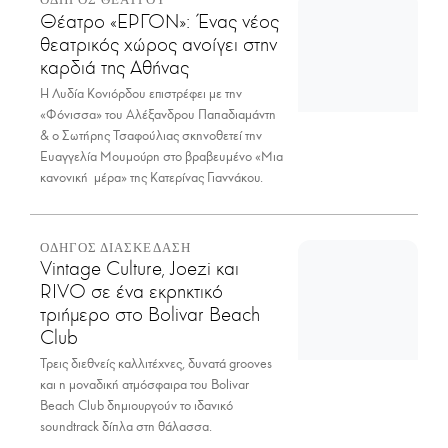
Θέατρο «ΕΡΓΟΝ»: Ένας νέος
θεατρικός χώρος ανοίγει στην
καρδιά της Αθήνας
Η Λυδία Κονιόρδου επιστρέφει με την
«Φόνισσα» του Αλέξανδρου Παπαδιαμάντη
& ο Σωτήρης Τσαφούλιας σκηνοθετεί την
Ευαγγελία Μουμούρη στο βραβευμένο «Μια
κανονική μέρα» της Κατερίνας Γιαννάκου.
ΟΔΗΓΟΣ ΔΙΑΣΚΕΔΑΣΗ
Vintage Culture, Joezi και
RIVO σε ένα εκρηκτικό
τριήμερο στο Bolivar Beach
Club
Τρεις διεθνείς καλλιτέχνες, δυνατά grooves
και η μοναδική ατμόσφαιρα του Bolivar
Beach Club δημιουργούν το ιδανικό
soundtrack δίπλα στη θάλασσα.