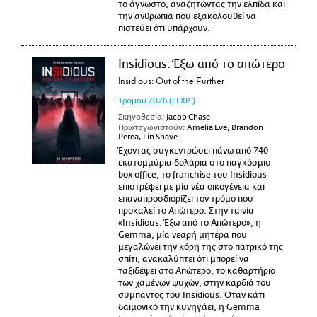
το άγνωστο, αναζητώντας την ελπίδα και
την ανθρωπιά που εξακολουθεί να
πιστεύει ότι υπάρχουν.
Insidious: Έξω από το απώτερο
Insidious: Out of the Further
Τρόμου
2026
(ΕΓΧΡ.)
Σκηνοθεσία:
Jacob Chase
Πρωταγωνιστούν:
Amelia Eve, Brandon
Perea, Lin Shaye
Έχοντας συγκεντρώσει πάνω από 740
εκατομμύρια δολάρια στο παγκόσμιο
box office, το franchise του Insidious
επιστρέφει με μία νέα οικογένεια και
επαναπροσδιορίζει τον τρόμο που
προκαλεί το Απώτερο. Στην ταινία
«Insidious: Έξω από το Απώτερο», η
Gemma, μία νεαρή μητέρα που
μεγαλώνει την κόρη της στο πατρικό της
σπίτι, ανακαλύπτει ότι μπορεί να
ταξιδέψει στο Απώτερο, το καθαρτήριο
των χαμένων ψυχών, στην καρδιά του
σύμπαντος του Insidious. Όταν κάτι
δαιμονικό την κυνηγάει, η Gemma