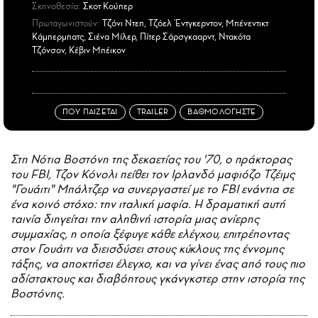
Σκηνοθεσία:
Σκοτ Κούπερ
Πρωταγωνιστούν:
Τζόνι Ντεπ, Τζόελ Έντγκερντον, Μπένεντικτ
Κάμπερμπατς, Σιένα Μίλερ, Πίτερ Σάρσγκααρντ, Ντακότα
Τζόνσον, Κέβιν Μπέικον
ΠΟΥ ΠΑΙΖΕΤΑΙ
TRAILER
ΒΑΘΜΟΛΟΓΗΣΤΕ
Στη Νότια Βοστόνη της δεκαετίας του '70, ο πράκτορας
του FBI, Τζον Κόνολι πείθει τον Ιρλανδό μαφιόζο Τζέιμς
"Γουάιτι" Μπάλτζερ να συνεργαστεί με το FBI ενάντια σε
ένα κοινό στόχο: την ιταλική μαφία. Η δραματική αυτή
ταινία διηγείται την αληθινή ιστορία μιας ανίερης
συμμαχίας, η οποία ξέφυγε κάθε ελέγχου, επιτρέποντας
στον Γουάιτι να διεισδύσει στους κύκλους της έννομης
τάξης, να αποκτήσει έλεγχο, και να γίνει ένας από τους πιο
αδίστακτους και διαβόητους γκάνγκστερ στην ιστορία της
Βοστόνης.