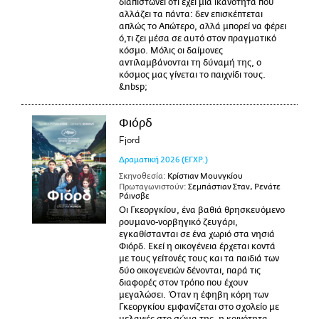
διαπιστώνει ότι έχει μία ικανότητα που
αλλάζει τα πάντα: δεν επισκέπτεται
απλώς το Απώτερο, αλλά μπορεί να φέρει
ό,τι ζει μέσα σε αυτό στον πραγματικό
κόσμο. Μόλις οι δαίμονες
αντιλαμβάνονται τη δύναμή της, ο
κόσμος μας γίνεται το παιχνίδι τους.
&nbsp;
Φιόρδ
Fjord
Δραματική
2026
(ΕΓΧΡ.)
Σκηνοθεσία:
Κρίστιαν Μουνγκίου
Πρωταγωνιστούν:
Σεμπάστιαν Σταν, Ρενάτε
Ράινσβε
Οι Γκεοργκίου, ένα βαθιά θρησκευόμενο
ρουμανο-νορβηγικό ζευγάρι,
εγκαθίστανται σε ένα χωριό στα νησιά
Φιόρδ. Εκεί η οικογένεια έρχεται κοντά
με τους γείτονές τους και τα παιδιά των
δύο οικογενειών δένονται, παρά τις
διαφορές στον τρόπο που έχουν
μεγαλώσει. Όταν η έφηβη κόρη των
Γκεοργκίου εμφανίζεται στο σχολείο με