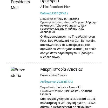
Προέδρου
All the President's Men
Πολιτική
1976
(ΕΓΧΡ.)
Σκηνοθεσία:
Αλαν Τζ. Πακούλα
Πρωταγωνιστούν:
Ντάστιν Χόφμαν, Ρόμπερτ
Ρέντφορντ, Τζέισον Ρόμπαρντς, Τζακ
Γουόρντεν, Μάρτιν Μπάλσαμ, Χαλ
Χόλμπρουκ
Οι δημοσιογράφοι της The Washington
Post, Bob Woodward και Carl Bernstein,
αποκαλύπτουν τις λεπτομέρειες του
σκανδάλου Watergate scandal, το οποίο
οδηγεί στην παραίτηση του Προέδρου
Richard Nixon.
Μικρή Ιστορία Απιστίας
Breve storia d'amore
Αισθηματική
2025
(ΕΓΧΡ.)
Σκηνοθεσία:
Ludovica Rampoldi
Πρωταγωνιστούν:
Pilar Fogliati, Andriano
Giannini
Μια τυχαία γνωριμία εξελίσσεται σε μια
παθιασμένη εξωσυζυγική σχέση… αλλά
σύντομα μετατρέπεται σε επικίνδυνη