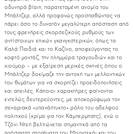
οδυνηρά βίαιη, παρατεταμένη ανομία του
Μπάλτζερ, αλλά προφανώς προσπαθώντας να
πάρει όσο το δυνατόν μεγαλύτερη απόσταση από
τους φρενήρεις σκορσεζικούς ρυθμούς των
αντίστοιχων επικών γκανγκστερικών, όπως τα
Καλά Παιδιά και το Καζίνο, αποφεύγοντας το
κοφτό μοντάζ, την πλημμύρα τραγουδιών και το
χιούμορ – με εξαίρεση μερικές σκηνές όπου ο
Μπάλτζερ δοκίμαζε την αντοχή των μελλοντικών
του θυμάτων για να σκορπίζει προειδοποιήσεις
και απειλές. Κάποιοι χαρακτήρες φαίνονται
εντελώς δευτερεύοντες, με αποκορύφωμα τον
σεναριακά «υπανάπτυκτο» ρόλο του αδελφού
πολιτικού (κρίμα για τον Κάμπερμπατς), ενώ ο
Τζόνι Ντεπ βελτιώνεται σημαντικά από τα
πρόσφατα ατοπήματα του Μορντεκάι και του