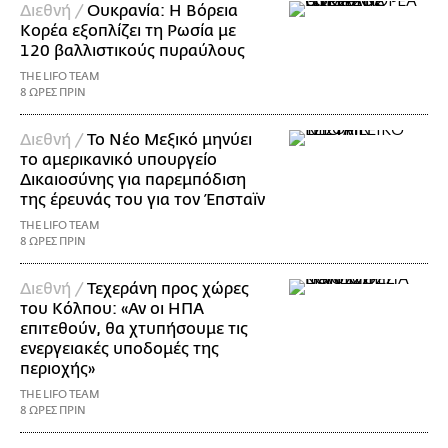
Διεθνή /
Ουκρανία: Η Βόρεια
Κορέα εξοπλίζει τη Ρωσία με
120 βαλλιστικούς πυραύλους
THE LIFO TEAM
8 ΩΡΕΣ ΠΡΙΝ
Διεθνή /
Το Νέο Μεξικό μηνύει
το αμερικανικό υπουργείο
Δικαιοσύνης για παρεμπόδιση
της έρευνάς του για τον Έπσταϊν
THE LIFO TEAM
8 ΩΡΕΣ ΠΡΙΝ
Διεθνή /
Τεχεράνη προς χώρες
του Κόλπου: «Αν οι ΗΠΑ
επιτεθούν, θα χτυπήσουμε τις
ενεργειακές υποδομές της
περιοχής»
THE LIFO TEAM
8 ΩΡΕΣ ΠΡΙΝ