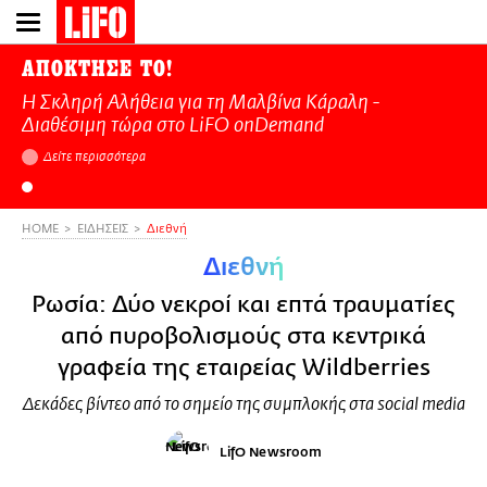
Παράκαμψη
προς
το
ΑΠΟΚΤΗΣΕ ΤΟ!
κυρίως
Η Σκληρή Αλήθεια για τη Μαλβίνα Κάραλη -
περιεχόμενο
Διαθέσιμη τώρα στo LiFO onDemand
Δείτε περισσότερα
HOME
ΕΙΔΗΣΕΙΣ
Διεθνή
Διεθνή
Ρωσία: Δύο νεκροί και επτά τραυματίες
από πυροβολισμούς στα κεντρικά
γραφεία της εταιρείας Wildberries
Δεκάδες βίντεο από το σημείο της συμπλοκής στα social media
LifO Newsroom