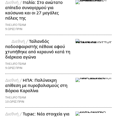
Διεθνή /
Ιταλία: Στο ανώτατο
επίπεδο συναγερμού για
καύσωνα και οι 27 μεγάλες
πόλεις της
THE LIFO TEAM
9 ΩΡΕΣ ΠΡΙΝ
Διεθνή /
Ταϊλανδός
ποδοσφαιριστής πέθανε αφού
χτυπήθηκε από κεραυνό κατά τη
διάρκεια αγώνα
THE LIFO TEAM
9 ΩΡΕΣ ΠΡΙΝ
Διεθνή /
ΗΠΑ: Πολύνεκρη
επίθεση με πυροβολισμούς στη
Βόρεια Καρολίνα
THE LIFO TEAM
10 ΩΡΕΣ ΠΡΙΝ
Διεθνή /
Tupac: Νέα στοιχεία για