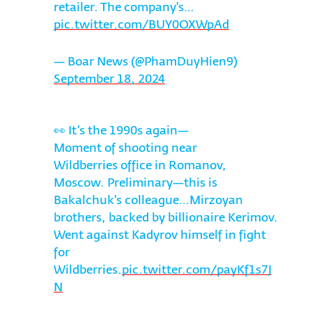
retailer. The company's…
pic.twitter.com/BUY0OXWpAd
— Boar News (@PhamDuyHien9)
September 18, 2024
👀 It’s the 1990s again—
Moment of shooting near
Wildberries office in Romanov,
Moscow. Preliminary—this is
Bakalchuk's colleague…Mirzoyan
brothers, backed by billionaire Kerimov.
Went against Kadyrov himself in fight
for
Wildberries.
pic.twitter.com/payKf1s7J
N