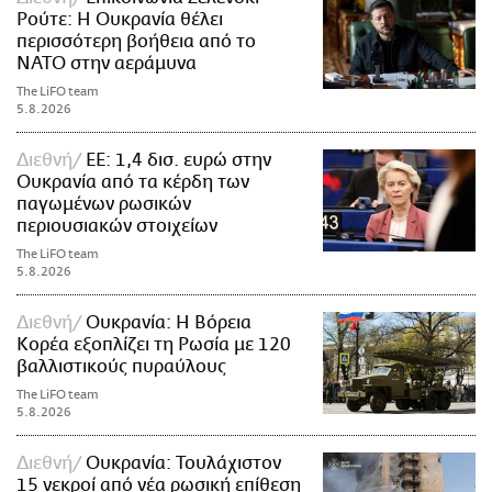
Ρούτε: Η Ουκρανία θέλει
περισσότερη βοήθεια από το
ΝΑΤΟ στην αεράμυνα
The LiFO team
5.8.2026
Διεθνή
ΕΕ: 1,4 δισ. ευρώ στην
Ουκρανία από τα κέρδη των
παγωμένων ρωσικών
περιουσιακών στοιχείων
The LiFO team
5.8.2026
Διεθνή
Ουκρανία: Η Βόρεια
Κορέα εξοπλίζει τη Ρωσία με 120
βαλλιστικούς πυραύλους
The LiFO team
5.8.2026
Διεθνή
Ουκρανία: Τουλάχιστον
15 νεκροί από νέα ρωσική επίθεση