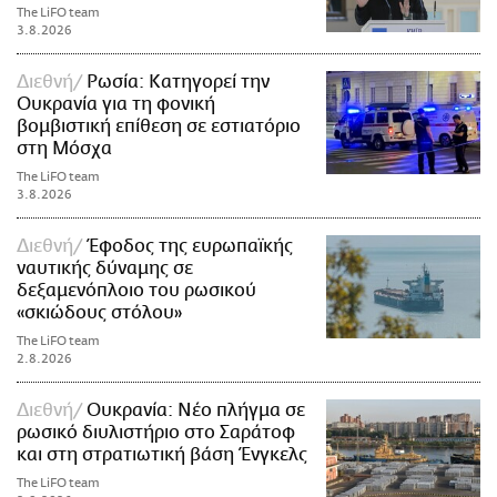
The LiFO team
3.8.2026
Διεθνή
Ρωσία: Κατηγορεί την
Ουκρανία για τη φονική
βομβιστική επίθεση σε εστιατόριο
στη Μόσχα
The LiFO team
3.8.2026
Διεθνή
Έφοδος της ευρωπαϊκής
ναυτικής δύναμης σε
δεξαμενόπλοιο του ρωσικού
«σκιώδους στόλου»
The LiFO team
2.8.2026
Διεθνή
Ουκρανία: Νέο πλήγμα σε
ρωσικό διυλιστήριο στο Σαράτοφ
και στη στρατιωτική βάση Ένγκελς
The LiFO team