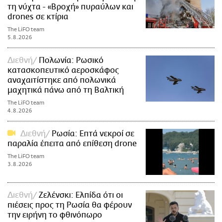
τη νύχτα - «Βροχή» πυραύλων και
drones σε κτίρια
The LiFO team
5.8.2026
Διεθνή
Πολωνία: Ρωσικό
κατασκοπευτικό αεροσκάφος
αναχαιτίστηκε από πολωνικά
μαχητικά πάνω από τη Βαλτική
The LiFO team
4.8.2026
Διεθνή
Ρωσία: Επτά νεκροί σε
παραλία έπειτα από επίθεση drone
The LiFO team
3.8.2026
Διεθνή
Ζελένσκι: Ελπίδα ότι οι
πιέσεις προς τη Ρωσία θα φέρουν
την ειρήνη το φθινόπωρο