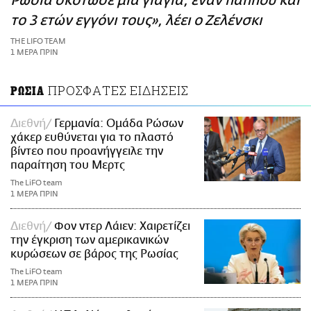
Ρωσία σκότωσε μία γιαγιά, έναν παππού και
ΑΜΠΑ
το 3 ετών εγγόνι τους», λέει ο Ζελένσκι
PRINT
THE LIFO TEAM
1 ΜΕΡΑ ΠΡΙΝ
ΠΡΟΣΦΑΤΕΣ ΕΙΔΗΣΕΙΣ
ΡΩΣΙΑ
Διεθνή
Γερμανία: Ομάδα Ρώσων
χάκερ ευθύνεται για το πλαστό
βίντεο που προανήγγειλε την
παραίτηση του Μερτς
The LiFO team
1 ΜΕΡΑ ΠΡΙΝ
Διεθνή
Φον ντερ Λάιεν: Χαιρετίζει
την έγκριση των αμερικανικών
κυρώσεων σε βάρος της Ρωσίας
The LiFO team
1 ΜΕΡΑ ΠΡΙΝ