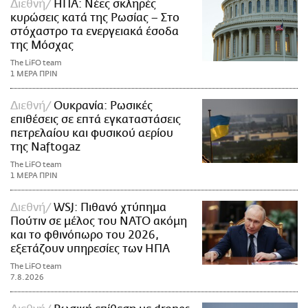
Διεθνή
ΗΠΑ: Nέες σκληρές
κυρώσεις κατά της Ρωσίας – Στο
στόχαστρο τα ενεργειακά έσοδα
της Μόσχας
The LiFO team
1 ΜΕΡΑ ΠΡΙΝ
Διεθνή
Ουκρανία: Ρωσικές
επιθέσεις σε επτά εγκαταστάσεις
πετρελαίου και φυσικού αερίου
της Naftogaz
The LiFO team
1 ΜΕΡΑ ΠΡΙΝ
Διεθνή
WSJ: Πιθανό χτύπημα
Πούτιν σε μέλος του ΝΑΤΟ ακόμη
και το φθινόπωρο του 2026,
εξετάζουν υπηρεσίες των ΗΠΑ
The LiFO team
7.8.2026