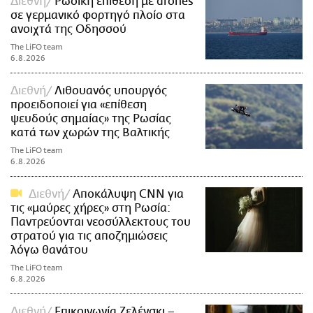
Διεθνή
Ρωσική επίθεση με drones
σε γερμανικό φορτηγό πλοίο στα
ανοιχτά της Οδησσού
The LiFO team
6.8.2026
Διεθνή
Λιθουανός υπουργός
προειδοποιεί για «επίθεση
ψευδούς σημαίας» της Ρωσίας
κατά των χωρών της Βαλτικής
The LiFO team
6.8.2026
Διεθνή
Αποκάλυψη CNN για
τις «μαύρες χήρες» στη Ρωσία:
Παντρεύονται νεοσύλλεκτους του
στρατού για τις αποζημιώσεις
λόγω θανάτου
The LiFO team
6.8.2026
Διεθνή
Επικοινωνία Ζελένσκι –