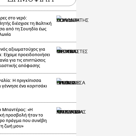
ρες στο νερό:
ητής διέσχισε τη Βαλτική
α από τη Σουηδία έως
λωνία
νός αξιωματούχος για
: Είχαμε προειδοποιήσει
ανία για τις επιπτώσεις
ικαστικής απόφασης
αλία: Η πριγκίπισσα
α γέννησε ένα κοριτσάκι
ο Μπαντέρας: «Η
κή προσβολή ήταν το
ρο πράγμα που συνέβη
τη ζωή μου»