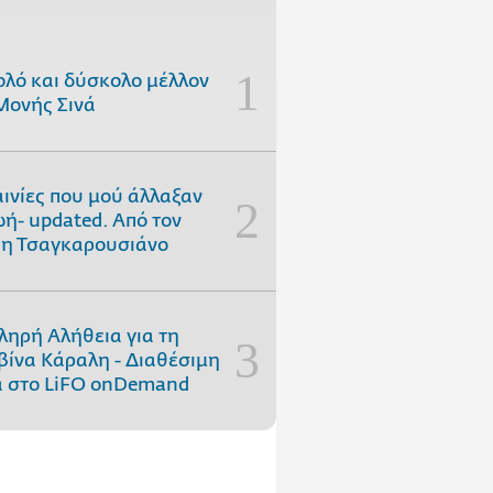
ολό και δύσκολο μέλλον
Μονής Σινά
αινίες που μού άλλαξαν
ωή- updated. Aπό τον
η Τσαγκαρουσιάνο
ληρή Αλήθεια για τη
ίνα Κάραλη - Διαθέσιμη
 στo LiFO onDemand