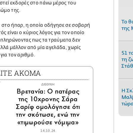
οστεί εκδορές στο πάνω μέρος του
 ώμο της.
Το θ
 στο ήπαρ, η οποία οδήγησε σε σοβαρή
της 
ς είναι ο κύριος λόγος για τον οποίο
υμπληρώνοντας πως τα τραύματα δεν
αλλά μάλλον από μία αγελάδα, χωρίς
51 τ
 για τον αριθμό.
τη ζ
Στάθ
ΕΙΤΕ ΑΚΟΜΑ
ΔΙΕΘΝΗ
Βρετανία: Ο πατέρας
Η Σκ
Μαλβ
της 10χρονης Σάρα
τώρα
Σαρίφ ομολόγησε ότι
την σκότωσε, ενώ την
«τιμωρούσε νόμιμα»
14.10.24