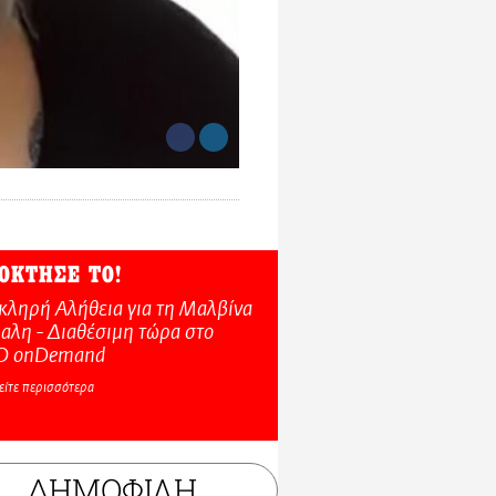
ΟΚΤΗΣΕ ΤΟ!
κληρή Αλήθεια για τη Μαλβίνα
αλη - Διαθέσιμη τώρα στo
O onDemand
είτε περισσότερα
ΔΗΜΟΦΙΛΗ