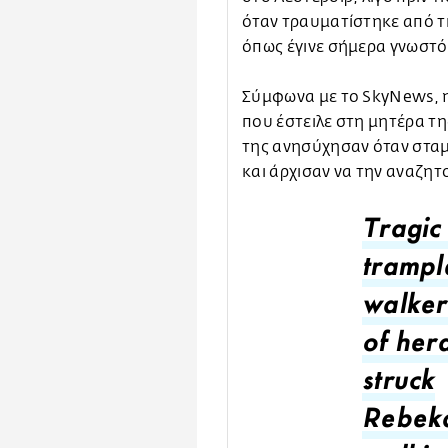
όταν τραυματίστηκε από τι
όπως έγινε σήμερα γνωστό
Σύμφωνα με το SkyNews, η
που έστειλε στη μητέρα της
της ανησύχησαν όταν στα
και άρχισαν να την αναζητ
Tragic
trampl
walker
of her
struck
Rebeka