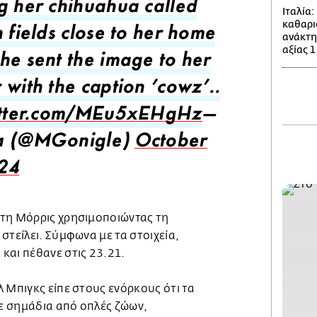
g her chihuahua called
Ιταλία
καθαρι
 fields close to her home
ανάκτη
αξίας 1
he sent the image to her
 with the caption 'cowz'..
itter.com/MEu5xEHgHz
—
a (@MGonigle)
October
24
τη Μόρρις χρησιμοποιώντας τη
στείλει. Σύμφωνα με τα στοιχεία,
και πέθανε στις 23.21.
 Μπιγκς είπε στους ενόρκους ότι τα
ε σημάδια από οπλές ζώων,