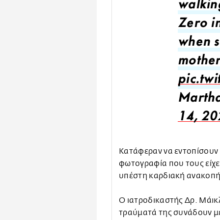
walkin
Zero in
when s
mother
pic.tw
Marth
14, 20
Κατάφεραν να εντοπίσουν 
φωτογραφία που τους είχε 
υπέστη καρδιακή ανακοπή 
Ο ιατροδικαστής Δρ. Μάικλ
τραύματά της συνάδουν μ