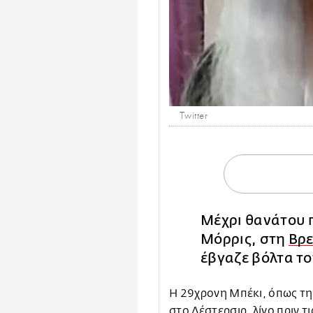
Twitter
Μέχρι θανάτου 
Μόρρις, στη
Βρε
έβγαζε βόλτα το
Η 29χρονη Μπέκι, όπως την
στο Λέστερσιρ, λίγο πριν τ