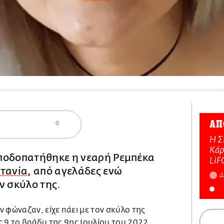
ΑΠ
0
Η Σ
Κάρ
ποδοπατήθηκε η νεαρή Ρεμπέκα
LiF
τανία
, από αγελάδες ενώ
Δ
ν σκύλο της.
 φώναζαν, είχε πάει με τον σκύλο της
ις 9 το βράδυ της 9ης Ιουλίου του 2022,