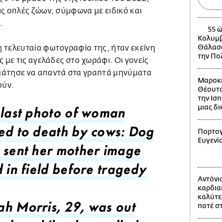
ς οπλές ζώων, σύμφωνα με ειδικό και
.
55 ώ
Κολυμβ
Θάλασσ
 τελευταία φωτογραφία της, ήταν εκείνη
την Πο
 με τις αγελάδες στο χωράφι. Οι γονείς
μάτησε να απαντά στα γραπτά μηνύματα
Μαροκι
ούν.
Θέουτα
την Ισπ
μιας δ
 last photo of woman
Πορτογ
ed to death by cows: Dog
Ευγενί
 sent her mother image
d in field before tragedy
Αντόνι
καρδια
καλύτε
ποτέ σ
h Morris, 29, was out