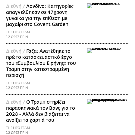
Διεθνή /
Λονδίνο: Κατηγορίες
απαγγέλθηκαν σε 47χρονη
γυναίκα για την επίθεση με
μαχαίρι στο Covent Garden
THE LIFO TEAM
12 ΩΡΕΣ ΠΡΙΝ
Διεθνή /
Γάζα: Ανατέθηκε το
πρώτο κατασκευαστικό έργο
του «Συμβουλίου Ειρήνης» του
Τραμπ στην κατεστραμμένη
περιοχή
THE LIFO TEAM
12 ΩΡΕΣ ΠΡΙΝ
Διεθνή /
Ο Τραμπ στηρίζει
παρασκηνιακά τον Βανς για το
2028 - Αλλά δεν βιάζεται να
ανοίξει τα χαρτιά του
THE LIFO TEAM
12 ΩΡΕΣ ΠΡΙΝ