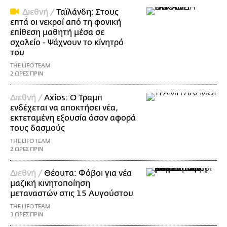
Διεθνή /
Ταϊλάνδη: Στους
επτά οι νεκροί από τη φονική
επίθεση μαθητή μέσα σε
σχολείο - Ψάχνουν το κίνητρό
του
THE LIFO TEAM
2 ΩΡΕΣ ΠΡΙΝ
Διεθνή /
Axios: Ο Τραμπ
ενδέχεται να αποκτήσει νέα,
εκτεταμένη εξουσία όσον αφορά
τους δασμούς
THE LIFO TEAM
2 ΩΡΕΣ ΠΡΙΝ
Διεθνή /
Θέουτα: Φόβοι για νέα
μαζική κινητοποίηση
μεταναστών στις 15 Αυγούστου
THE LIFO TEAM
3 ΩΡΕΣ ΠΡΙΝ