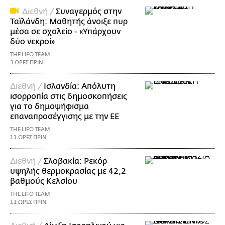
Διεθνή /
Συναγερμός στην
Ταϊλάνδη: Μαθητής άνοιξε πυρ
μέσα σε σχολείο - «Υπάρχουν
δύο νεκροί»
THE LIFO TEAM
3 ΩΡΕΣ ΠΡΙΝ
Διεθνή /
Ισλανδία: Απόλυτη
ισορροπία στις δημοσκοπήσεις
για το δημοψήφισμα
επαναπροσέγγισης με την ΕΕ
THE LIFO TEAM
11 ΩΡΕΣ ΠΡΙΝ
Διεθνή /
Σλοβακία: Ρεκόρ
υψηλής θερμοκρασίας με 42,2
βαθμούς Κελσίου
THE LIFO TEAM
11 ΩΡΕΣ ΠΡΙΝ