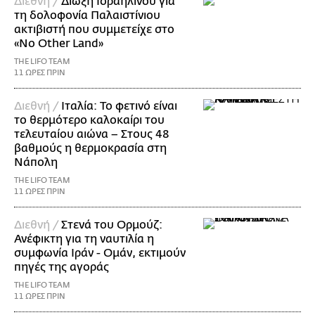
Διεθνή /
Δίωξη Ισραηλινού για
τη δολοφονία Παλαιστίνιου
ακτιβιστή που συμμετείχε στο
«No Other Land»
THE LIFO TEAM
11 ΩΡΕΣ ΠΡΙΝ
Διεθνή /
Ιταλία: Το φετινό είναι
το θερμότερο καλοκαίρι του
τελευταίου αιώνα – Στους 48
βαθμούς η θερμοκρασία στη
Νάπολη
THE LIFO TEAM
11 ΩΡΕΣ ΠΡΙΝ
Διεθνή /
Στενά του Ορμούζ:
Ανέφικτη για τη ναυτιλία η
συμφωνία Ιράν - Ομάν, εκτιμούν
πηγές της αγοράς
THE LIFO TEAM
11 ΩΡΕΣ ΠΡΙΝ