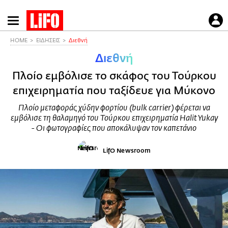
Παράκαμψη
προς
το
HOME
ΕΙΔΗΣΕΙΣ
Διεθνή
κυρίως
Διεθνή
περιεχόμενο
Πλοίο εμβόλισε το σκάφος του Τούρκου
επιχειρηματία που ταξίδευε για Μύκονο
Πλοίο μεταφοράς χύδην φορτίου (bulk carrier) φέρεται να
εμβόλισε τη θαλαμηγό του Τούρκου επιχειρηματία Halit Yukay
- Οι φωτογραφίες που αποκάλυψαν τον καπετάνιο
LifO Newsroom