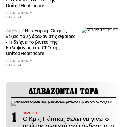
UnitedHealthcare
LIFO NEWSROOM
5.12.2024
Διεθνή /
Νέα Υόρκη: Οι τρεις
λέξεις που χάραξαν στις σφαίρες
- Τι δείχνει το βίντεο της
δολοφονίας του CEO της
UnitedHealthcare
LIFO NEWSROOM
5.12.2024
ΔΙΑΒΑΖΟΝΤΑΙ ΤΩΡΑ
ΠΟΛΙΤΙΚΗ
Ο Κρις Πάππας θέλει να γίνει ο
πρώτος ανοιχτά γκέι άνδρας στη