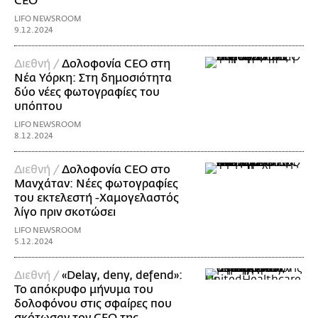
CEO
LIFO NEWSROOM
9.12.2024
Διεθνή /
Δολοφονία CEO στη
Νέα Υόρκη: Στη δημοσιότητα
δύο νέες φωτογραφίες του
υπόπτου
LIFO NEWSROOM
8.12.2024
Διεθνή /
Δολοφονία CEO στο
Μανχάταν: Νέες φωτογραφίες
του εκτελεστή -Χαμογελαστός
λίγο πριν σκοτώσει
LIFO NEWSROOM
5.12.2024
Διεθνή /
«Delay, deny, defend»:
Το απόκρυφο μήνυμα του
δολοφόνου στις σφαίρες που
σκότωσαν τον CEO της