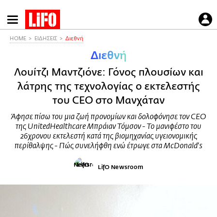
Παράκαμψη
προς
το
HOME
ΕΙΔΗΣΕΙΣ
Διεθνή
κυρίως
Διεθνή
περιεχόμενο
Λουίτζι Μαντζιόνε: Γόνος πλουσίων και
λάτρης της τεχνολογίας ο εκτελεστής
του CEO στο Μανχάταν
Άφησε πίσω του μια ζωή προνομίων και δολοφόνησε τον CEO
της UnitedHealthcare Μπράιαν Τόμσον - Το μανιφέστο του
26χρονου εκτελεστή κατά της βιομηχανίας υγειονομικής
περίθαλψης - Πώς συνελήφθη ενώ έτρωγε στα McDonald's
LifO Newsroom