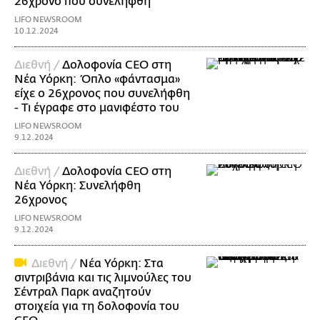
26χρονο που συνελήφθη
LIFO NEWSROOM
10.12.2024
Διεθνή /
Δολοφονία CEO στη
Νέα Υόρκη: Όπλο «φάντασμα»
είχε ο 26χρονος που συνελήφθη
- Τι έγραφε στο μανιφέστο του
LIFO NEWSROOM
9.12.2024
Διεθνή /
Δολοφονία CEO στη
Νέα Υόρκη: Συνελήφθη
26χρονος
LIFO NEWSROOM
9.12.2024
Διεθνή /
Νέα Υόρκη: Στα
σιντριβάνια και τις λιμνούλες του
Σέντραλ Παρκ αναζητούν
στοιχεία για τη δολοφονία του