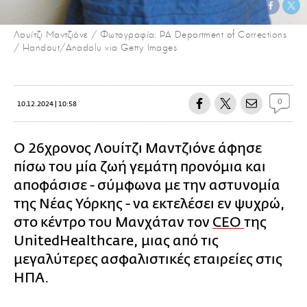
Λουίτζι Μαντζιόνε / Φωτογραφία: PA Department of Corrections
/ Handout/Anadolu via Getty Images
0
10.12.2024 | 10:58
Ο 26χρονος Λουίτζι Μαντζιόνε άφησε
πίσω του μία ζωή γεμάτη προνόμια και
αποφάσισε - σύμφωνα με την αστυνομία
της Νέας Υόρκης - να εκτελέσει εν ψυχρώ,
στο κέντρο του Μανχάταν τον
CEO
της
UnitedHealthcare, μιας από τις
μεγαλύτερες ασφαλιστικές εταιρείες στις
ΗΠΑ.