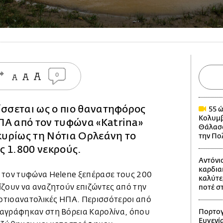
0
ίσσεται ως ο πιο θανατηφόρος
55 ώ
Κολυμβ
ΠΑ από τον τυφώνα «Katrina»
Θάλασσ
 κυρίως τη Νότια Ορλεάνη το
την Πο
ς 1.800 νεκρούς.
Αντόνι
καρδια
 τον τυφώνα Helene ξεπέρασε τους 200
καλύτε
ίζουν να αναζητούν επιζώντες από την
ποτέ σ
νοτιοανατολικές ΗΠΑ. Περισσότεροι από
ταγράφηκαν στη Βόρεια Καρολίνα, όπου
Πορτογ
Ευγενί