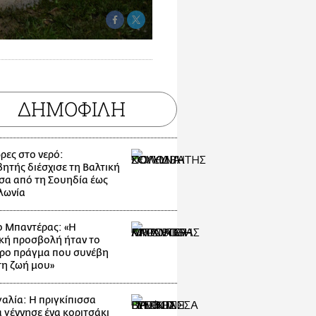
ΔΗΜΟΦΙΛΗ
ρες στο νερό:
ητής διέσχισε τη Βαλτική
α από τη Σουηδία έως
λωνία
ο Μπαντέρας: «Η
κή προσβολή ήταν το
ρο πράγμα που συνέβη
τη ζωή μου»
αλία: Η πριγκίπισσα
α γέννησε ένα κοριτσάκι