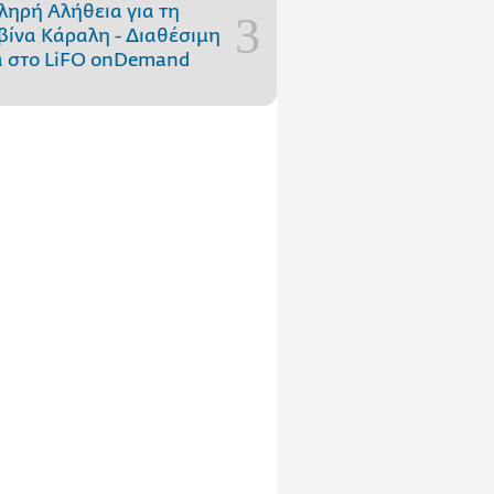
ληρή Αλήθεια για τη
ίνα Κάραλη - Διαθέσιμη
 στo LiFO onDemand