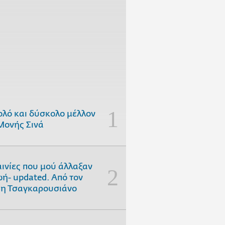
ολό και δύσκολο μέλλον
Μονής Σινά
αινίες που μού άλλαξαν
ωή- updated. Aπό τον
η Τσαγκαρουσιάνο