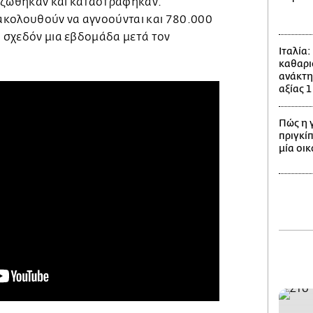
ιζώθηκαν και καταστράφηκαν.
ακολουθούν να αγνοούνται και 780.000
α σχεδόν μια εβδομάδα μετά τον
Ιταλία
καθαρι
ανάκτη
αξίας 1
Πώς η 
πριγκίπ
μία οι