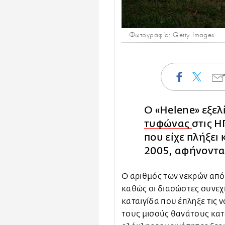
Φωτογραφία: Getty Images
Ο «Helene» εξελ
τυφώνας
στις Η
που είχε πλήξει
2005, αφήνοντα
Ο αριθμός των νεκρών από
καθώς οι διασώστες συνεχ
καταιγίδα που έπληξε τις 
τους μισούς θανάτους κα