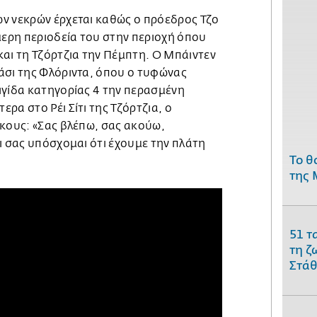
ν νεκρών έρχεται καθώς ο πρόεδρος Τζο
μερη περιοδεία του στην περιοχή όπου
αι τη Τζόρτζια την Πέμπτη. Ο Μπάιντεν
άσι της Φλόριντα, όπου ο τυφώνας
ιγίδα κατηγορίας 4 την περασμένη
ρα στο Ρέι Σίτι της Τζόρτζια, ο
ίκους: «Σας βλέπω, σας ακούω,
ι σας υπόσχομαι ότι έχουμε την πλάτη
Το θ
της 
51 τ
τη ζ
Στάθ