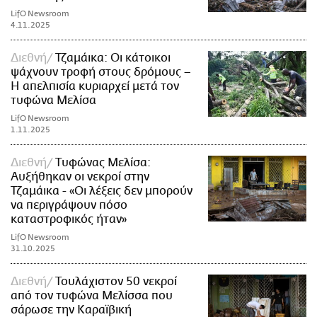
LifO Newsroom
4.11.2025
Διεθνή
Τζαμάικα: Οι κάτοικοι
ψάχνουν τροφή στους δρόμους –
Η απελπισία κυριαρχεί μετά τον
τυφώνα Μελίσα
LifO Newsroom
1.11.2025
Διεθνή
Τυφώνας Μελίσα:
Αυξήθηκαν οι νεκροί στην
Τζαμάικα - «Οι λέξεις δεν μπορούν
να περιγράψουν πόσο
καταστροφικός ήταν»
LifO Newsroom
31.10.2025
Διεθνή
Τουλάχιστον 50 νεκροί
από τον τυφώνα Μελίσσα που
σάρωσε την Καραϊβική