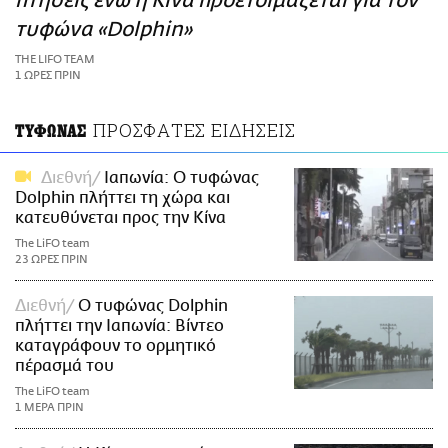
πτήσεις ενώ η Κίνα προετοιμάζεται για τον
ΑΜΠΑ
τυφώνα «Dolphin»
PRINT
THE LIFO TEAM
1 ΩΡΕΣ ΠΡΙΝ
ΠΡΟΣΦΑΤΕΣ ΕΙΔΗΣΕΙΣ
ΤΥΦΩΝΑΣ
Διεθνή
Ιαπωνία: Ο τυφώνας
Dolphin πλήττει τη χώρα και
κατευθύνεται προς την Κίνα
The LiFO team
23 ΩΡΕΣ ΠΡΙΝ
Διεθνή
Ο τυφώνας Dolphin
πλήττει την Ιαπωνία: Βίντεο
καταγράφουν το ορμητικό
πέρασμά του
The LiFO team
1 ΜΕΡΑ ΠΡΙΝ