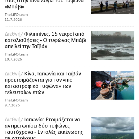
τους στην Κίνα λόγω του τυφώνα
«Μπάβι»
The LiFO team
11.7.2026
Διεθνή
Φιλιππίνες: 15 νεκροί από
κατολισθήσεις - Ο τυφώνας Μπάβι
απειλεί την Ταϊβάν
The LiFO team
10.7.2026
Διεθνή
Κίνα, Ιαπωνία και Ταϊβάν
προετοιμάζονται για τον «πιο
καταστροφικό τυφώνα» των
τελευταίων ετών
The LiFO team
9.7.2026
Διεθνή
Ιαπωνία: Ετοιμάζεται να
αντιμετωπίσει δύο τυφώνες
ταυτόχρονα - Εντολές εκκένωσης
σε κατοίκους