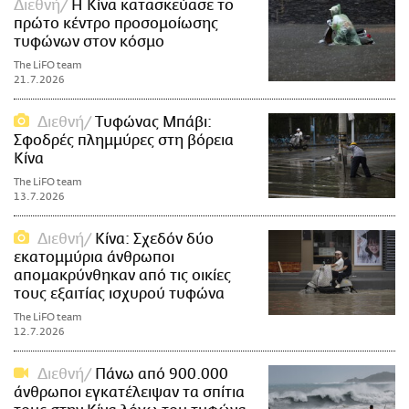
Διεθνή
Η Κίνα κατασκεύασε το
πρώτο κέντρο προσομοίωσης
τυφώνων στον κόσμο
The LiFO team
21.7.2026
Διεθνή
Τυφώνας Μπάβι:
Σφοδρές πλημμύρες στη βόρεια
Κίνα
The LiFO team
13.7.2026
Διεθνή
Κίνα: Σχεδόν δύο
εκατομμύρια άνθρωποι
απομακρύνθηκαν από τις οικίες
τους εξαιτίας ισχυρού τυφώνα
The LiFO team
12.7.2026
Διεθνή
Πάνω από 900.000
άνθρωποι εγκατέλειψαν τα σπίτια