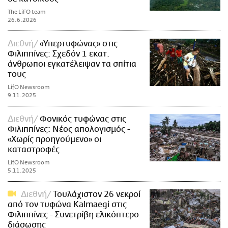
The LiFO team
26.6.2026
Διεθνή
«Υπερτυφώνας» στις
Φιλιππίνες: Σχεδόν 1 εκατ.
άνθρωποι εγκατέλειψαν τα σπίτια
τους
LifO Newsroom
9.11.2025
Διεθνή
Φονικός τυφώνας στις
Φιλιππίνες: Νέος απολογισμός -
«Χωρίς προηγούμενο» οι
καταστροφές
LifO Newsroom
5.11.2025
Διεθνή
Τουλάχιστον 26 νεκροί
από τον τυφώνα Kalmaegi στις
Φιλιππίνες - Συνετρίβη ελικόπτερο
διάσωσης