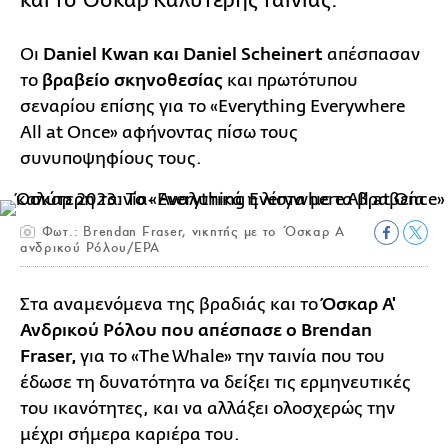
και το Όσκαρ Καλύτερης ταινίας.
Οι
Daniel Kwan και Daniel Scheinert
απέσπασαν
το
βραβείο σκηνοθεσίας
και πρωτότυπου
σεναρίου επίσης για το «Everything Everywhere
All at Once» αφήνοντας πίσω τους
συνυποψηφίους τους.
Φωτ.: Brendan Fraser, νικητής με το Όσκαρ Α
ανδρικού Ρόλου/EPA
Στα αναμενόμενα της βραδιάς και το
Όσκαρ Α'
Ανδρικού Ρόλου που απέσπασε ο Brendan
Fraser,
για το «The Whale» την ταινία που του
έδωσε τη δυνατότητα να δείξει τις ερμηνευτικές
του ικανότητες, και να αλλάξει ολοσχερώς την
μέχρι σήμερα καριέρα του.