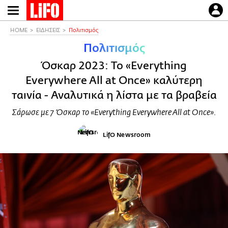
Παράκαμψη
προς
το
HOME
ΕΙΔΗΣΕΙΣ
Πολιτισμός
κυρίως
Πολιτισμός
περιεχόμενο
Όσκαρ 2023: To «Everything
Everywhere All at Once» καλύτερη
ταινία - Αναλυτικά η λίστα με τα βραβεία
Σάρωσε με 7 Όσκαρ το «Everything Everywhere All at Once».
LifO Newsroom