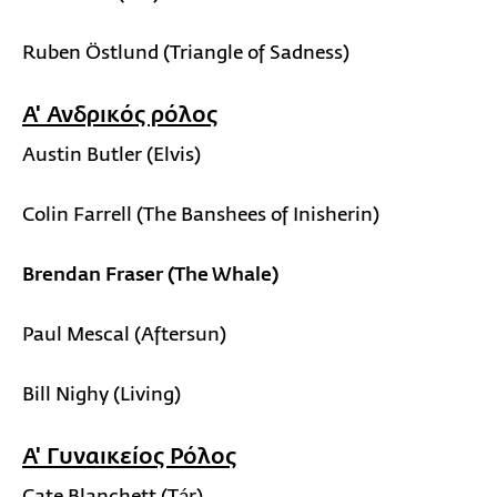
Ruben Östlund (Triangle of Sadness)
Α' Ανδρικός ρόλος
Austin Butler (Elvis)
Colin Farrell (The Banshees of Inisherin)
Brendan Fraser (The Whale)
Paul Mescal (Aftersun)
Bill Nighy (Living)
Α' Γυναικείος Ρόλος
Cate Blanchett (Tár)